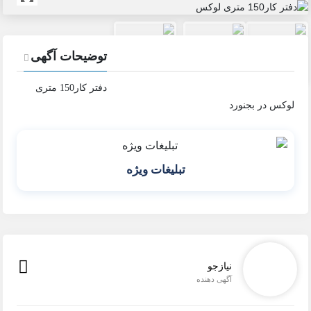
توضیحات آگهی
دفتر کار150 متری
در بجنورد
تبلیغات ویژه
نیازجو
آگهی دهنده