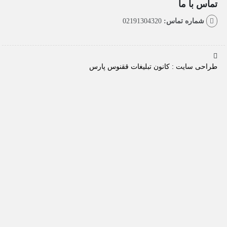
با ما
اره تماس:
02191304320
سایت : کانون تبلیغات ققنوس پارس