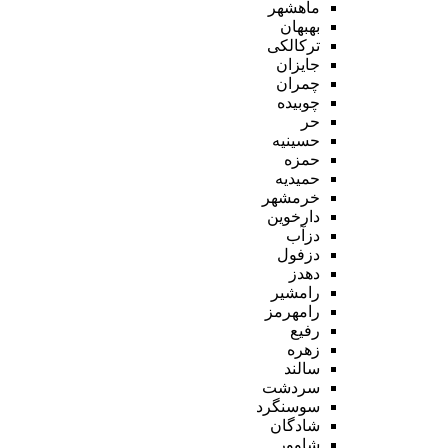
ماهشهر
بهبهان
ترکالکی
جایزان
چمران
چوبیده
حر
حسینیه
حمزه
حمیدیه
خرمشهر
دارخوین
دزآب
دزفول
دهدز
رامشیر
رامهرمز
رفیع
زهره
سالند
سردشت
سوسنگرد
شادگان
شاوور