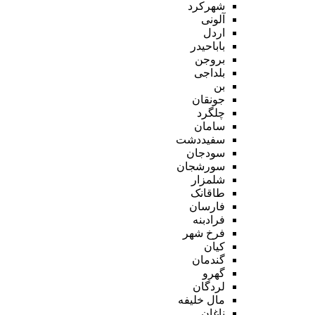
شهرکرد
آلونی
اردل
باباحیدر
بروجن
بلداجی
بن
جونقان
چلگرد
سامان
سفیددشت
سودجان
سورشجان
شلمزار
طاقانک
فارسان
فرادبنه
فرخ شهر
کیان
گندمان
گهرو
لردگان
مال خلیفه
ناغان