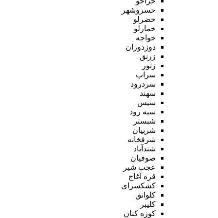
خراجو
خسروشهر
خضرلو
خمارلو
خواجه
دوزدوزان
زرنق
زنوز
سراب
سردرود
سهند
سیس
سیه رود
شبستر
شربیان
شرفخانه
شندآباد
صوفیان
عجب شیر
قره آغاج
کشکسرای
کلوانق
کلیبر
کوزه کنان