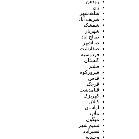
رودهن
ری
شاهدشهر
شریف آباد
شمشک
شهریار
صالح آباد
صباشهر
صفادشت
فردوسیه
گلستان
فشم
فیروزکوه
قدس
قرچک
قیامدشت
کهریزک
کیلان
لواسان
ملارد
میگون
نسیم شهر
نصیرآباد
وحیدیه