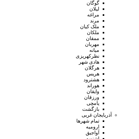
گوگان
لیلان
مراغه
مرند
ملک کیان
ملکان
ممقان
مهربان
میانه
نظرکهریزی
هادی شهر
هرگلان
هریس
هشترود
هوراند
وایقان
ورزقان
یامچی
بازگشت
آذربایجان غربی
تمام شهر‌ها
ارومیه
آواجیق
اشنویه