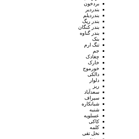
بردخون
بندردیر
بندردیلم
بندر ریگ
بندر کنگان
بندر گناوه
بنک
تنگ ارم
جم
چغادک
خارک
خورموج
دالکی
دلوار
ریز
سعدآباد
سیراف
شبانکاره
شنبه
عسلویه
کاکی
کلمه
نخل تقی