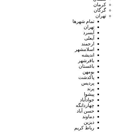
کرمان
گرگان
تهران
تمام شهر‌ها
تهران
آبسرد
آبعلی
ارجمند
اسلامشهر
اندیشه
باقرشهر
باغستان
بومهن
پاکدشت
پردیس
پرند
پیشوا
جوادآباد
چهاردانگه
حسن آباد
دماوند
دیزین
رباط کریم