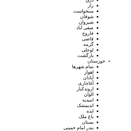
راز
سنخواست
شوقان
شیروان
صفی آباد
فاروج
قاضی
گرمه
لوجلی
بازگشت
خوزستان
تمام شهر‌ها
اهواز
آبادان
آغاجاری
اروندکنار
الوان
امیدیه
اندیمشک
ایذه
باغ ملک
بستان
بندر امام خمینی