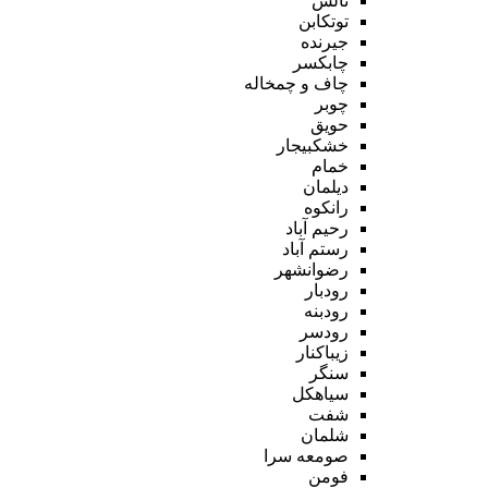
تالش
توتکابن
جیرنده
چابکسر
چاف و چمخاله
چوبر
حویق
خشکبیجار
خمام
دیلمان
رانکوه
رحیم آباد
رستم آباد
رضوانشهر
رودبار
رودبنه
رودسر
زیباکنار
سنگر
سیاهکل
شفت
شلمان
صومعه سرا
فومن