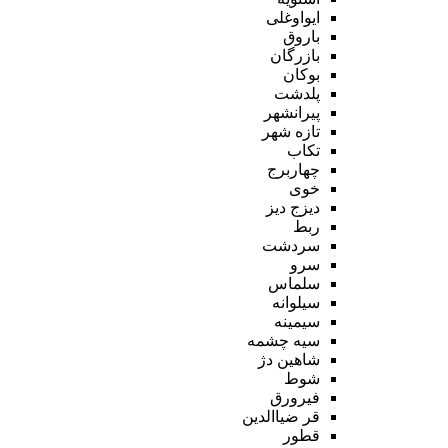
ایواوغلی
باروق
بازرگان
بوکان
پلدشت
پیرانشهر
تازه شهر
تکاب
چهاربرج
خوی
دیزج دیز
ربط
سردشت
سرو
سلماس
سیلوانه
سیمینه
سیه چشمه
شاهین دژ
شوط
فیرورق
قر ضیاالدین
قطور