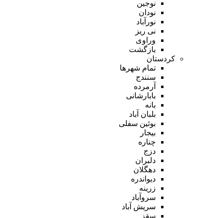
نوجین
نودان
نورآباد
نی ریز
وراوی
بازگشت
کردستان
تمام شهر‌ها
سنندج
آرمرده
بابارشانی
بانه
بلبان آباد
بوئین سفلی
بیجار
چناره
دزج
دلبران
دهگلان
دیواندره
زرینه
سروآباد
سریش آباد
سقز