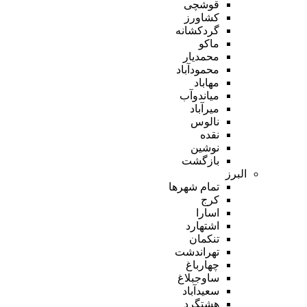
قوشچی
کشاورز
گردکشانه
ماکو
محمدیار
محمودآباد
مهاباد
میاندوآب
میرآباد
نالوس
نقده
نوشین
بازگشت
البرز
تمام شهر‌ها
کرج
اسارا
اشتهارد
تنکمان
تهراندشت
چهارباغ
ساوجبلاغ
سعیدآباد
هشتگرد