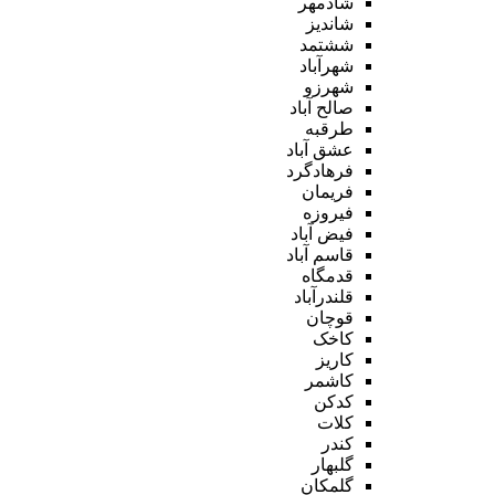
شادمهر
شاندیز
ششتمد
شهرآباد
شهرزو
صالح آباد
طرقبه
عشق آباد
فرهادگرد
فریمان
فیروزه
فیض آباد
قاسم آباد
قدمگاه
قلندرآباد
قوچان
کاخک
کاریز
کاشمر
کدکن
کلات
کندر
گلبهار
گلمکان