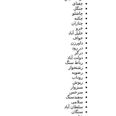
جغتای
جنگل
چاشلو
چکنه
چناران
خرو
خلیل آباد
خواف
داورزن
در رود
درگز
دولت آباد
رباط سنگ
رشتخوار
رضویه
روداب
ریوش
سبزوار
سرخس
سفیدسنگ
سلامی
سلطان آباد
سنگان