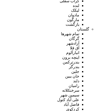
گراب سفلی
لنده
لیکک
مادوان
مارگون
بازگشت
گلستان
تمام شهر‌ها
گرگان
آزادشهر
آق قلا
انبارآلوم
اینچه برون
بندرترکمن
بندرگز
جلین
خان ببین
دلند
رامیان
سرخنکلاته
سیمین شهر
علی آباد کتول
فاضل آباد
کردکوی