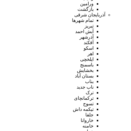
ورامین
بازگشت
آذربایجان شرقی
تمام شهر‌ها
تبریز
آبش احمد
آذرشهر
آقکند
اسکو
اهر
ایلخچی
باسمنج
بخشایش
بستان آباد
بناب
ناب جدید
ترک
ترکمانچای
تسوج
تیکمه داش
جلفا
خاروانا
خامنه