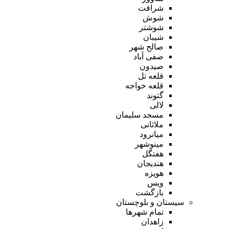
شرافت
شوش
شوشتر
شیبان
صالح شهر
صفی آباد
صیدون
قلعه تل
قلعه خواجه
گتوند
لالی
مسجد سلیمان
ملاثانی
میانرود
مینوشهر
هفتگل
هندیجان
هویزه
ویس
بازگشت
سیستان و بلوچستان
تمام شهر‌ها
زاهدان