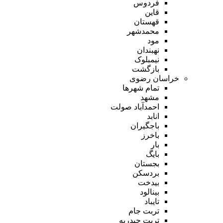
فردوس
قاین
قهستان
محمدشهر
مود
نهبندان
نیمبلوک
بازگشت
خراسان رضوی
تمام شهر‌ها
مشهد
احمدآباد صولت
انابد
باجگیران
باخرز
بار
بایگ
بجستان
بردسکن
بیدخت
بینالود
تایباد
تربت جام
تربت حیدریه