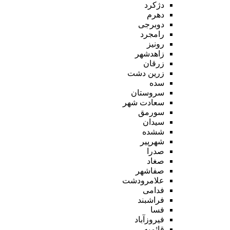
دژکرد
دهرم
دوبرجی
رامجرد
رونیز
زاهدشهر
زرقان
زرین دشت
سده
سروستان
سعادت شهر
سورمق
سیدان
ششده
شهرپیر
صدرا
صغاد
صفاشهر
علامرودشت
فدامی
فراشبند
فسا
فیروزآباد
قائمیه