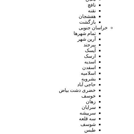
نافچ
نقنه
هفشجان
بازگشت
خراسان جنوبی
تمام شهر‌ها
آرین شهر
بیرجند
آیسک
ارسک
اسدیه
اسفدن
اسلامیه
بشرویه
حاجی آباد
خضری دشت بیاض
خوسف
زهان
سرایان
سربیشه
سه قلعه
شوسف
طبس