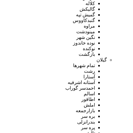
کلاله
گالیکش
گمیش تپه
گنبدکاووس
مراوه
مینودشت
نگین شهر
نوده خاندوز
نوکنده
بازگشت
گیلان
تمام شهر‌ها
رشت
آستارا
آستانه اشرفیه
احمدسر گوراب
اسالم
اطاقور
املش
بازارجمعه
بره سر
بندرانزلی
پره سر