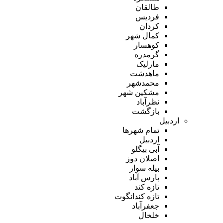
طالقان
فردیس
کردان
کمال شهر
کوهسار
گرمدره
مارلیک
ماهدشت
محمدشهر
مشکین شهر
نظرآباد
بازگشت
اردبیل
تمام شهر‌ها
اردبیل
آبی بیگلو
اصلان دوز
بیله سوار
پارس آباد
تازه کند
تازه کندانگوت
جعفرآباد
خلخال