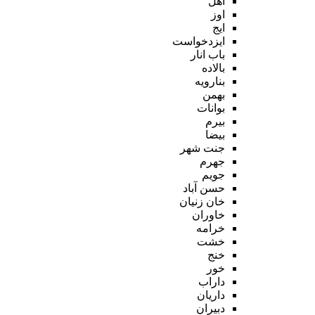
اهل
اوز
ایج
ایزدخواست
باب انار
بالاده
بنارویه
بهمن
بوانات
بیرم
بیضا
جنت شهر
جهرم
جویم
حسن آباد
خان زنیان
خاوران
خرامه
خشت
خنج
خور
داراب
داریان
دبیران