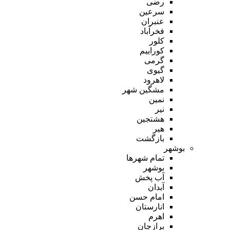
رضی
سرعین
عنبران
فخرآباد
کلور
کوراییم
گرمی
گیوی
لاهرود
مشگین شهر
نمین
نیر
هشتجین
هیر
بازگشت
بوشهر
تمام شهر‌ها
بوشهر
آب پخش
آبدان
امام حسن
انارستان
اهرم
برازجان