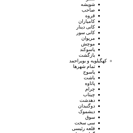
شویشه
صاحب
قروه
کامیاران
کانی دینار
کانی سور
مریوان
موچش
یاسوکند
بازگشت
کهگیلویه و بویراحمد
تمام شهر‌ها
یاسوج
باشت
پاتاوه
چرام
چیتاب
دهدشت
دوگنبدان
دیشموک
سوق
سی سخت
قلعه رئیسی