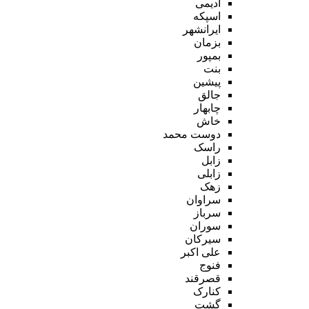
ادیمی
اسپکه
ایرانشهر
بزمان
بمپور
بنت
پیشین
جالق
چابهار
خاش
دوست محمد
راسک
زابل
زابلی
زهک
سراوان
سرباز
سوران
سیرکان
علی اکبر
فنوج
قصرقند
کنارک
گشت