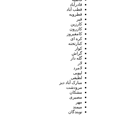
قادرآباد
قطب آباد
قطرویه
قیر
کارزین
کازرون
کامفیروز
کره ای
کنارتخته
کوار
گراش
گله دار
لار
لامرد
لپویی
لطیفی
مبارک آباد دیز
مرودشت
مشکان
مصیری
مهر
میمند
نوبندگان