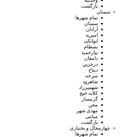
وحدتیه
بازگشت
سمنان
تمام شهر‌ها
سمنان
آرادان
امیریه
ایوانکی
بسطام
بیارجمند
دامغان
درجزین
دیباج
سرخه
شاهرود
شهمیرزاد
کلاته خیج
گرمسار
مجن
مهدی شهر
میامی
بازگشت
چهارمحال و بختیاری
تمام شهر‌ها