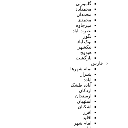
گلمورتی
محمدآباد
محمدان
محمدی
میرجاوه
نصرت آباد
نگور
نوک آباد
نیکشهر
هیدوچ
بازگشت
فارس
تمام شهر‌ها
شیراز
آباده
آباده طشک
اردکان
ارسنجان
استهبان
اشکنان
افزر
اقلید
امام شهر