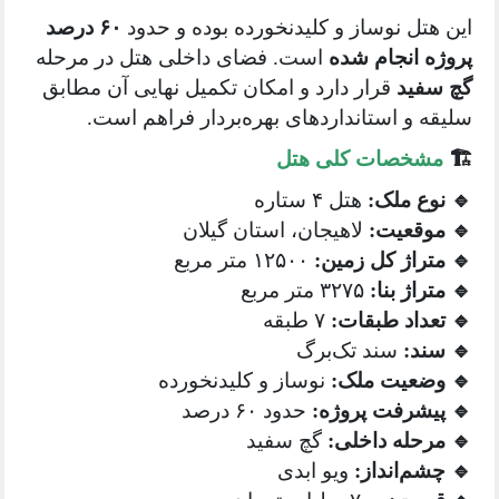
هتل نوساز و کلیدنخورده بوده و حدود
۶۰ درصد
ه انجام شده
است. فضای داخلی هتل در مرحله
فید
قرار دارد و امکان تکمیل نهایی آن مطابق
ه و استانداردهای بهره‌بردار فراهم است.
شخصات کلی هتل
وع ملک:
هتل ۴ ستاره
وقعیت:
لاهیجان، استان گیلان
تراژ کل زمین:
۱۲۵۰۰ متر مربع
راژ بنا:
۳۲۷۵ متر مربع
عداد طبقات:
۷ طبقه
ند:
سند تک‌برگ
ضعیت ملک:
نوساز و کلیدنخورده
یشرفت پروژه:
حدود ۶۰ درصد
رحله داخلی:
گچ سفید
شم‌انداز:
ویو ابدی