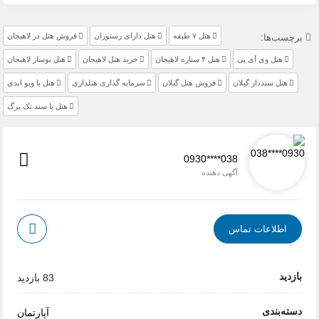
هتل ۷ طبقه
هتل دارای رستوران
فروش هتل در لاهیجان
ها:
تل وی آی پی
هتل ۴ ستاره لاهیجان
خرید هتل لاهیجان
هتل نوساز لاهیجان
 سنددار گیلان
فروش هتل گیلان
سرمایه گذاری هتلداری
هتل با ویو ابدی
هتل با سند تک برگ
0930****038
آگهی دهنده
لاعات تماس
83 بازدید
بندی
آپارتمان