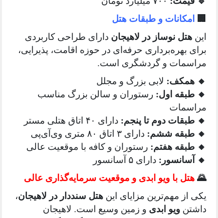
یمت:
۷۰۰ میلیارد تومان
مکانات و طبقات هتل
تل نوساز در لاهیجان
دارای طراحی کاربردی
 بهره‌برداری حرفه‌ای در حوزه اقامت، پذیرایی،
سمات و گردشگری است.
همکف:
لابی بزرگ و مجلل
بقه اول:
رستوران و سالن بزرگ مناسب
سمات
بقات دوم تا پنجم:
دارای ۴۰ اتاق هتلی مستر
بقه ششم:
دارای ۳ اتاق ۸۰ متری وی‌آی‌پی
بقه هفتم:
رستوران و کافه با موقعیت عالی
سانسور:
دارای ۵ آسانسور
تل با ویو ابدی و موقعیت سرمایه‌گذاری عالی
از مهم‌ترین مزایای این
هتل سنددار در لاهیجان
،
تن
ویو ابدی
و زمین وسیع است. لاهیجان