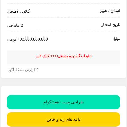
 / شهر
گیلان
,
لاهیجان
انتشار
2 ماه قبل
700,000,000,000 تومان
تبلیغات گسترده مشاغل>>>> کلیک کنید
گزارش مشکل آگهی
طراحی پست اینستاگرام
دامه های رند و خاص