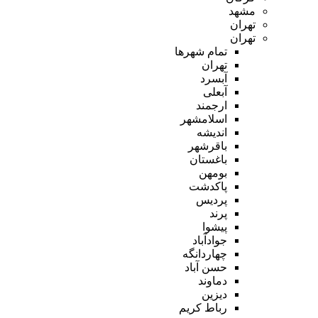
مشهد
تهران
تهران
تمام شهر‌ها
تهران
آبسرد
آبعلی
ارجمند
اسلامشهر
اندیشه
باقرشهر
باغستان
بومهن
پاکدشت
پردیس
پرند
پیشوا
جوادآباد
چهاردانگه
حسن آباد
دماوند
دیزین
رباط کریم