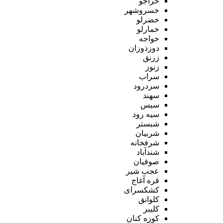
خراجو
خسروشهر
خضرلو
خمارلو
خواجه
دوزدوزان
زرنق
زنوز
سراب
سردرود
سهند
سیس
سیه رود
شبستر
شربیان
شرفخانه
شندآباد
صوفیان
عجب شیر
قره آغاج
کشکسرای
کلوانق
کلیبر
کوزه کنان