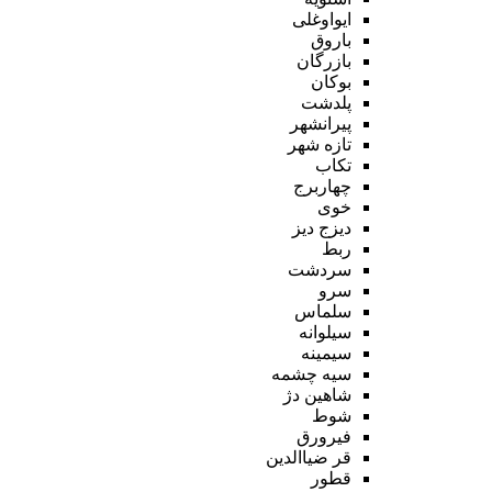
ایواوغلی
باروق
بازرگان
بوکان
پلدشت
پیرانشهر
تازه شهر
تکاب
چهاربرج
خوی
دیزج دیز
ربط
سردشت
سرو
سلماس
سیلوانه
سیمینه
سیه چشمه
شاهین دژ
شوط
فیرورق
قر ضیاالدین
قطور