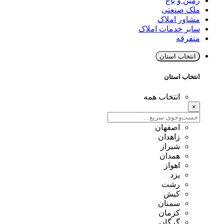
زمین و باغ
ملک صنعتی
مشاور املاک
سایر خدمات املاک
متفرقه
انتخاب استان
انتخاب استان
انتخاب همه
×
اصفهان
زاهدان
شیراز
همدان
اهواز
یزد
رشت
کیش
سمنان
کرمان
گرگان