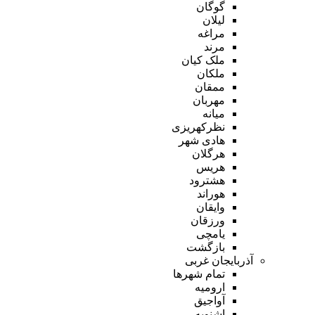
گوگان
لیلان
مراغه
مرند
ملک کیان
ملکان
ممقان
مهربان
میانه
نظرکهریزی
هادی شهر
هرگلان
هریس
هشترود
هوراند
وایقان
ورزقان
یامچی
بازگشت
آذربایجان غربی
تمام شهر‌ها
ارومیه
آواجیق
اشنویه