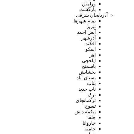
ورامین
بازگشت
آذربایجان شرقی
تمام شهر‌ها
تبریز
آبش احمد
آذرشهر
آقکند
اسکو
اهر
ایلخچی
باسمنج
بخشایش
بستان آباد
بناب
ناب جدید
ترک
ترکمانچای
تسوج
تیکمه داش
جلفا
خاروانا
خامنه