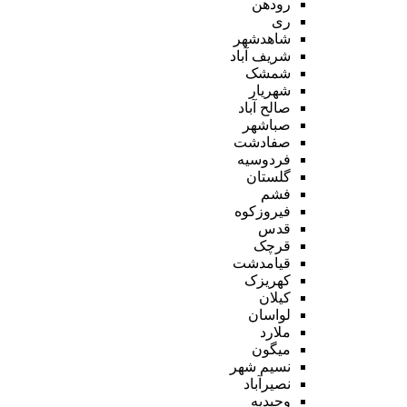
رودهن
ری
شاهدشهر
شریف آباد
شمشک
شهریار
صالح آباد
صباشهر
صفادشت
فردوسیه
گلستان
فشم
فیروزکوه
قدس
قرچک
قیامدشت
کهریزک
کیلان
لواسان
ملارد
میگون
نسیم شهر
نصیرآباد
وحیدیه