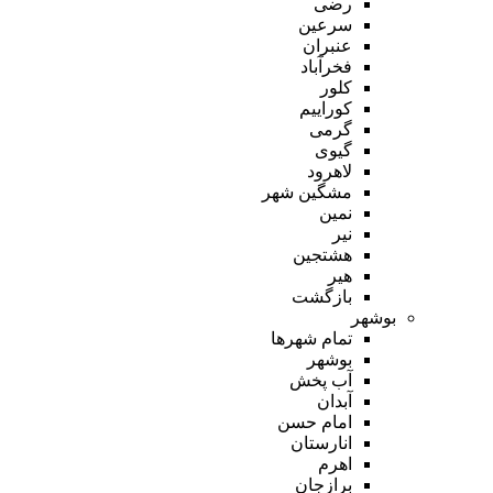
رضی
سرعین
عنبران
فخرآباد
کلور
کوراییم
گرمی
گیوی
لاهرود
مشگین شهر
نمین
نیر
هشتجین
هیر
بازگشت
بوشهر
تمام شهر‌ها
بوشهر
آب پخش
آبدان
امام حسن
انارستان
اهرم
برازجان