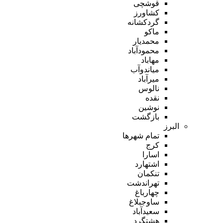
قوشچی
کشاورز
گردکشانه
ماکو
محمدیار
محمودآباد
مهاباد
میاندوآب
میرآباد
نالوس
نقده
نوشین
بازگشت
البرز
تمام شهر‌ها
کرج
اسارا
اشتهارد
تنکمان
تهراندشت
چهارباغ
ساوجبلاغ
سعیدآباد
هشتگرد