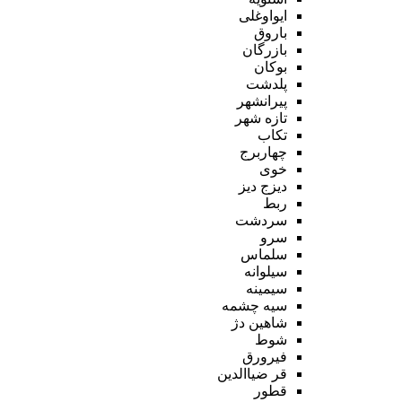
ایواوغلی
باروق
بازرگان
بوکان
پلدشت
پیرانشهر
تازه شهر
تکاب
چهاربرج
خوی
دیزج دیز
ربط
سردشت
سرو
سلماس
سیلوانه
سیمینه
سیه چشمه
شاهین دژ
شوط
فیرورق
قر ضیاالدین
قطور