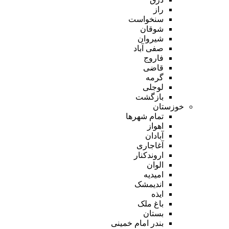
راز
سنخواست
شوقان
شیروان
صفی آباد
فاروج
قاضی
گرمه
لوجلی
بازگشت
خوزستان
تمام شهر‌ها
اهواز
آبادان
آغاجاری
اروندکنار
الوان
امیدیه
اندیمشک
ایذه
باغ ملک
بستان
بندر امام خمینی