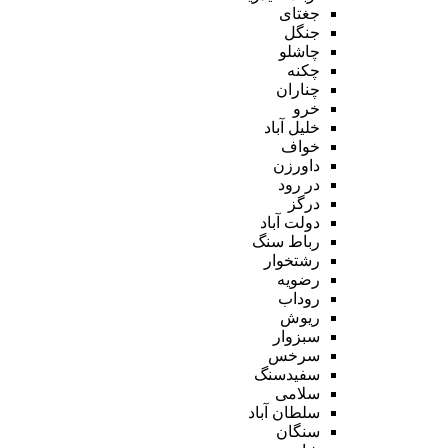
جغتای
جنگل
چاشلو
چکنه
چناران
خرو
خلیل آباد
خواف
داورزن
در رود
درگز
دولت آباد
رباط سنگ
رشتخوار
رضویه
روداب
ریوش
سبزوار
سرخس
سفیدسنگ
سلامی
سلطان آباد
سنگان