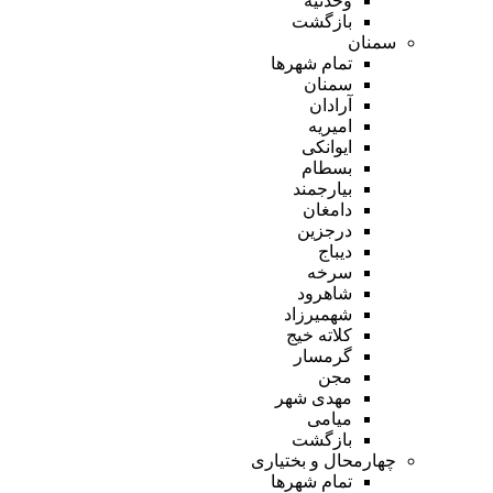
وحدتیه
بازگشت
سمنان
تمام شهر‌ها
سمنان
آرادان
امیریه
ایوانکی
بسطام
بیارجمند
دامغان
درجزین
دیباج
سرخه
شاهرود
شهمیرزاد
کلاته خیج
گرمسار
مجن
مهدی شهر
میامی
بازگشت
چهارمحال و بختیاری
تمام شهر‌ها