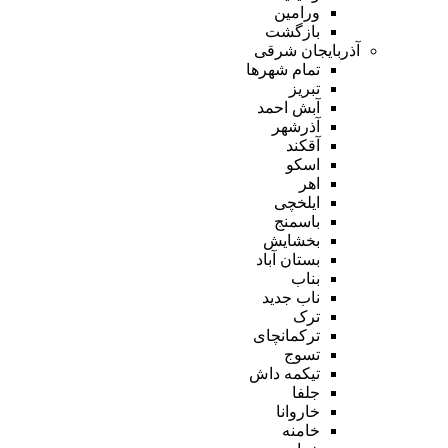
ورامین
بازگشت
آذربایجان شرقی
تمام شهر‌ها
تبریز
آبش احمد
آذرشهر
آقکند
اسکو
اهر
ایلخچی
باسمنج
بخشایش
بستان آباد
بناب
ناب جدید
ترک
ترکمانچای
تسوج
تیکمه داش
جلفا
خاروانا
خامنه