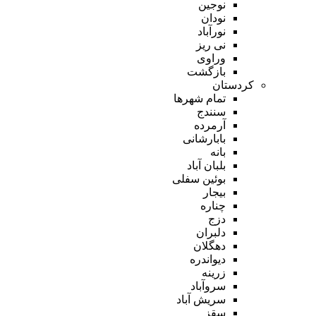
نوجین
نودان
نورآباد
نی ریز
وراوی
بازگشت
کردستان
تمام شهر‌ها
سنندج
آرمرده
بابارشانی
بانه
بلبان آباد
بوئین سفلی
بیجار
چناره
دزج
دلبران
دهگلان
دیواندره
زرینه
سروآباد
سریش آباد
سقز