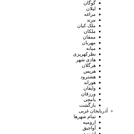
گوگان
لیلان
مراغه
مرند
ملک کیان
ملکان
ممقان
مهربان
میانه
نظرکهریزی
هادی شهر
هرگلان
هریس
هشترود
هوراند
وایقان
ورزقان
یامچی
بازگشت
آذربایجان غربی
تمام شهر‌ها
ارومیه
آواجیق
اشنویه