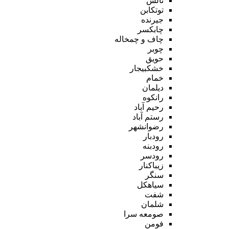
تالش
توتکابن
جیرنده
چابکسر
چاف و چمخاله
چوبر
حویق
خشکبیجار
خمام
دیلمان
رانکوه
رحیم آباد
رستم آباد
رضوانشهر
رودبار
رودبنه
رودسر
زیباکنار
سنگر
سیاهکل
شفت
شلمان
صومعه سرا
فومن