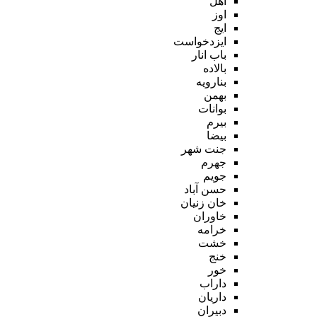
اهل
اوز
ایج
ایزدخواست
باب انار
بالاده
بنارویه
بهمن
بوانات
بیرم
بیضا
جنت شهر
جهرم
جویم
حسن آباد
خان زنیان
خاوران
خرامه
خشت
خنج
خور
داراب
داریان
دبیران