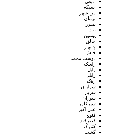
ادیمی
اسپکه
ایرانشهر
بزمان
بمپور
بنت
پیشین
جالق
چابهار
خاش
دوست محمد
راسک
زابل
زابلی
زهک
سراوان
سرباز
سوران
سیرکان
علی اکبر
فنوج
قصرقند
کنارک
گشت