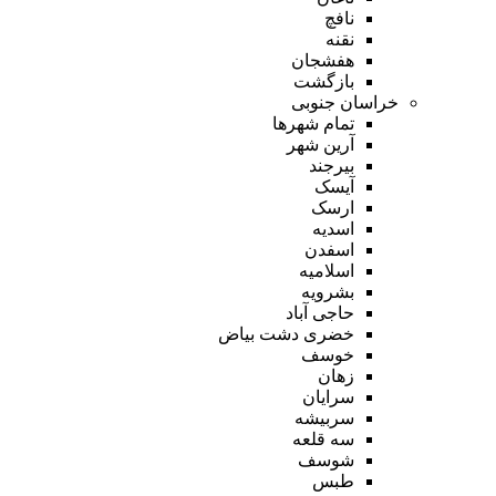
نافچ
نقنه
هفشجان
بازگشت
خراسان جنوبی
تمام شهر‌ها
آرین شهر
بیرجند
آیسک
ارسک
اسدیه
اسفدن
اسلامیه
بشرویه
حاجی آباد
خضری دشت بیاض
خوسف
زهان
سرایان
سربیشه
سه قلعه
شوسف
طبس