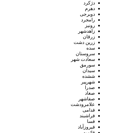
دژکرد
دهرم
دوبرجی
رامجرد
رونیز
زاهدشهر
زرقان
زرین دشت
سده
سروستان
سعادت شهر
سورمق
سیدان
ششده
شهرپیر
صدرا
صغاد
صفاشهر
علامرودشت
فدامی
فراشبند
فسا
فیروزآباد
قائمیه