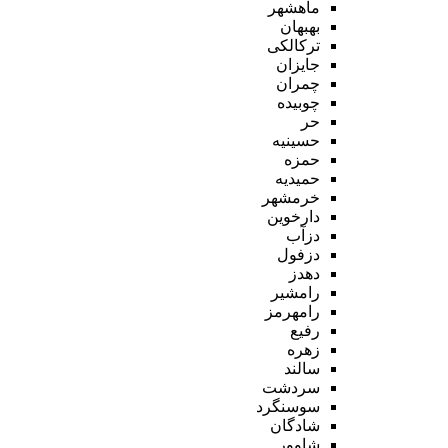
ماهشهر
بهبهان
ترکالکی
جایزان
چمران
چوبیده
حر
حسینیه
حمزه
حمیدیه
خرمشهر
دارخوین
دزآب
دزفول
دهدز
رامشیر
رامهرمز
رفیع
زهره
سالند
سردشت
سوسنگرد
شادگان
شاوور