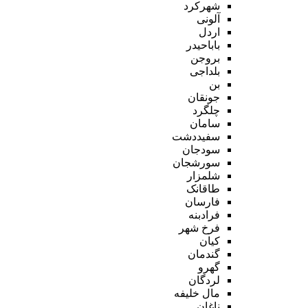
شهرکرد
آلونی
اردل
باباحیدر
بروجن
بلداجی
بن
جونقان
چلگرد
سامان
سفیددشت
سودجان
سورشجان
شلمزار
طاقانک
فارسان
فرادبنه
فرخ شهر
کیان
گندمان
گهرو
لردگان
مال خلیفه
ناغان