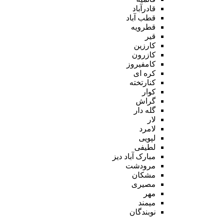
قادرآباد
قطب آباد
قطرویه
قیر
کارزین
کازرون
کامفیروز
کره ای
کنارتخته
کوار
گراش
گله دار
لار
لامرد
لپویی
لطیفی
مبارک آباد دیز
مرودشت
مشکان
مصیری
مهر
میمند
نوبندگان