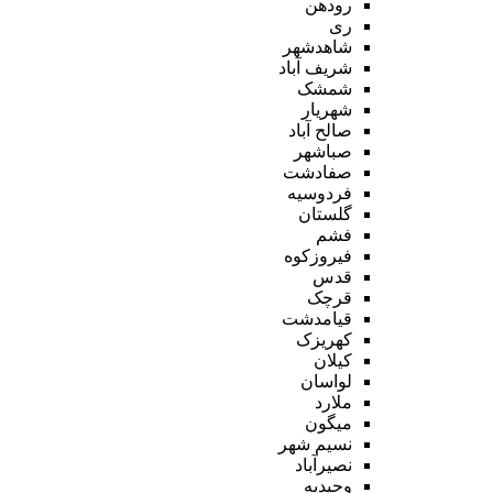
رودهن
ری
شاهدشهر
شریف آباد
شمشک
شهریار
صالح آباد
صباشهر
صفادشت
فردوسیه
گلستان
فشم
فیروزکوه
قدس
قرچک
قیامدشت
کهریزک
کیلان
لواسان
ملارد
میگون
نسیم شهر
نصیرآباد
وحیدیه