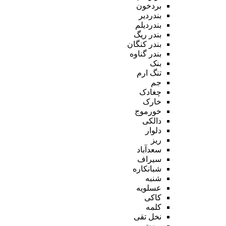
بردخون
بندردیر
بندردیلم
بندر ریگ
بندر کنگان
بندر گناوه
بنک
تنگ ارم
جم
چغادک
خارک
خورموج
دالکی
دلوار
ریز
سعدآباد
سیراف
شبانکاره
شنبه
عسلویه
کاکی
کلمه
نخل تقی