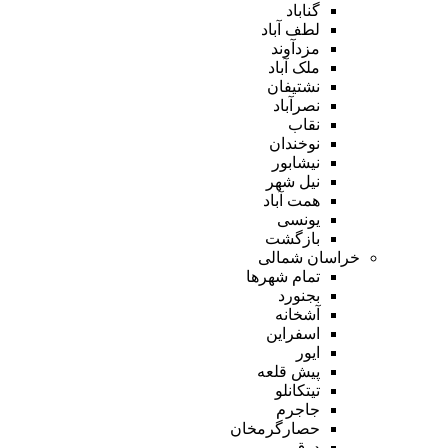
گناباد
لطف آباد
مزدآوند
ملک آباد
نشتیفان
نصرآباد
نقاب
نوخندان
نیشابور
نیل شهر
همت آباد
یونسی
بازگشت
خراسان شمالی
تمام شهر‌ها
بجنورد
آشخانه
اسفراین
ایور
پیش قلعه
تیتکانلو
جاجرم
حصارگرمخان
درق