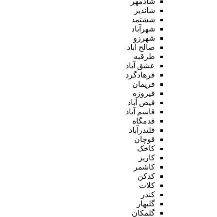
شادمهر
شاندیز
ششتمد
شهرآباد
شهرزو
صالح آباد
طرقبه
عشق آباد
فرهادگرد
فریمان
فیروزه
فیض آباد
قاسم آباد
قدمگاه
قلندرآباد
قوچان
کاخک
کاریز
کاشمر
کدکن
کلات
کندر
گلبهار
گلمکان