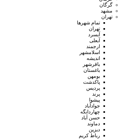
گرگان
مشهد
تهران
تمام شهر‌ها
تهران
آبسرد
آبعلی
ارجمند
اسلامشهر
اندیشه
باقرشهر
باغستان
بومهن
پاکدشت
پردیس
پرند
پیشوا
جوادآباد
چهاردانگه
حسن آباد
دماوند
دیزین
رباط کریم