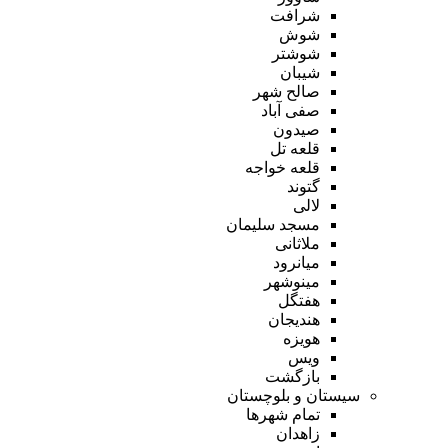
شرافت
شوش
شوشتر
شیبان
صالح شهر
صفی آباد
صیدون
قلعه تل
قلعه خواجه
گتوند
لالی
مسجد سلیمان
ملاثانی
میانرود
مینوشهر
هفتگل
هندیجان
هویزه
ویس
بازگشت
سیستان و بلوچستان
تمام شهر‌ها
زاهدان