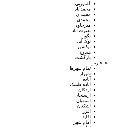
گلمورتی
محمدآباد
محمدان
محمدی
میرجاوه
نصرت آباد
نگور
نوک آباد
نیکشهر
هیدوچ
بازگشت
فارس
تمام شهر‌ها
شیراز
آباده
آباده طشک
اردکان
ارسنجان
استهبان
اشکنان
افزر
اقلید
امام شهر