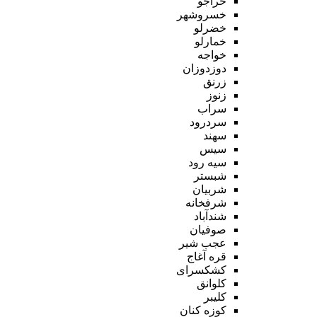
خراجو
خسروشهر
خضرلو
خمارلو
خواجه
دوزدوزان
زرنق
زنوز
سراب
سردرود
سهند
سیس
سیه رود
شبستر
شربیان
شرفخانه
شندآباد
صوفیان
عجب شیر
قره آغاج
کشکسرای
کلوانق
کلیبر
کوزه کنان