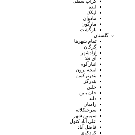
گراب سفلی
لنده
لیکک
مادوان
مارگون
بازگشت
گلستان
تمام شهر‌ها
گرگان
آزادشهر
آق قلا
انبارآلوم
اینچه برون
بندرترکمن
بندرگز
جلین
خان ببین
دلند
رامیان
سرخنکلاته
سیمین شهر
علی آباد کتول
فاضل آباد
کردکوی