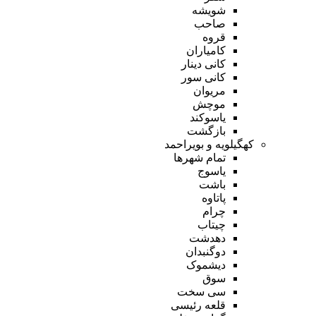
شویشه
صاحب
قروه
کامیاران
کانی دینار
کانی سور
مریوان
موچش
یاسوکند
بازگشت
کهگیلویه و بویراحمد
تمام شهر‌ها
یاسوج
باشت
پاتاوه
چرام
چیتاب
دهدشت
دوگنبدان
دیشموک
سوق
سی سخت
قلعه رئیسی