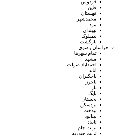
فردوس
قاین
قهستان
محمدشهر
مود
نهبندان
نیمبلوک
بازگشت
خراسان رضوی
تمام شهر‌ها
مشهد
احمدآباد صولت
انابد
باجگیران
باخرز
بار
بایگ
بجستان
بردسکن
بیدخت
بینالود
تایباد
تربت جام
تربت حیدریه