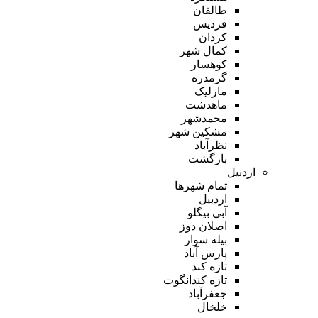
طالقان
فردیس
کردان
کمال شهر
کوهسار
گرمدره
مارلیک
ماهدشت
محمدشهر
مشکین شهر
نظرآباد
بازگشت
اردبیل
تمام شهر‌ها
اردبیل
آبی بیگلو
اصلان دوز
بیله سوار
پارس آباد
تازه کند
تازه کندانگوت
جعفرآباد
خلخال