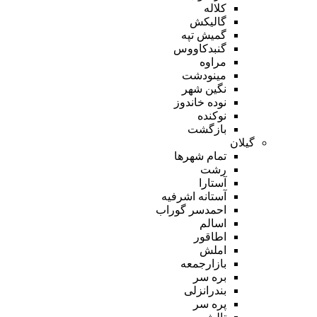
کلاله
گالیکش
گمیش تپه
گنبدکاووس
مراوه
مینودشت
نگین شهر
نوده خاندوز
نوکنده
بازگشت
گیلان
تمام شهر‌ها
رشت
آستارا
آستانه اشرفیه
احمدسر گوراب
اسالم
اطاقور
املش
بازارجمعه
بره سر
بندرانزلی
پره سر