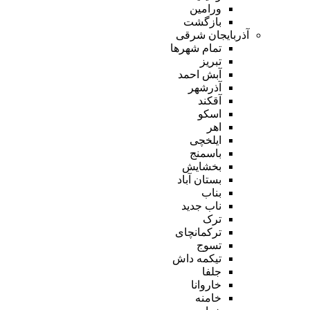
ورامین
بازگشت
آذربایجان شرقی
تمام شهر‌ها
تبریز
آبش احمد
آذرشهر
آقکند
اسکو
اهر
ایلخچی
باسمنج
بخشایش
بستان آباد
بناب
ناب جدید
ترک
ترکمانچای
تسوج
تیکمه داش
جلفا
خاروانا
خامنه