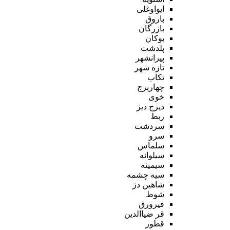
ایواوغلی
باروق
بازرگان
بوکان
پلدشت
پیرانشهر
تازه شهر
تکاب
چهاربرج
خوی
دیزج دیز
ربط
سردشت
سرو
سلماس
سیلوانه
سیمینه
سیه چشمه
شاهین دژ
شوط
فیرورق
قر ضیاالدین
قطور