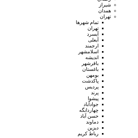
شیراز
همدان
تهران
تمام شهر‌ها
تهران
آبسرد
آبعلی
ارجمند
اسلامشهر
اندیشه
باقرشهر
باغستان
بومهن
پاکدشت
پردیس
پرند
پیشوا
جوادآباد
چهاردانگه
حسن آباد
دماوند
دیزین
رباط کریم