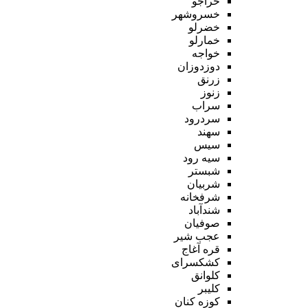
خراجو
خسروشهر
خضرلو
خمارلو
خواجه
دوزدوزان
زرنق
زنوز
سراب
سردرود
سهند
سیس
سیه رود
شبستر
شربیان
شرفخانه
شندآباد
صوفیان
عجب شیر
قره آغاج
کشکسرای
کلوانق
کلیبر
کوزه کنان