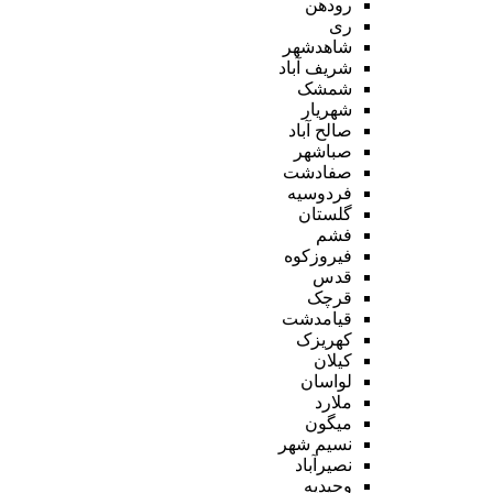
رودهن
ری
شاهدشهر
شریف آباد
شمشک
شهریار
صالح آباد
صباشهر
صفادشت
فردوسیه
گلستان
فشم
فیروزکوه
قدس
قرچک
قیامدشت
کهریزک
کیلان
لواسان
ملارد
میگون
نسیم شهر
نصیرآباد
وحیدیه