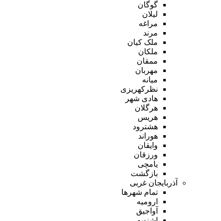
گوگان
لیلان
مراغه
مرند
ملک کیان
ملکان
ممقان
مهربان
میانه
نظرکهریزی
هادی شهر
هرگلان
هریس
هشترود
هوراند
وایقان
ورزقان
یامچی
بازگشت
آذربایجان غربی
تمام شهر‌ها
ارومیه
آواجیق
اشنویه