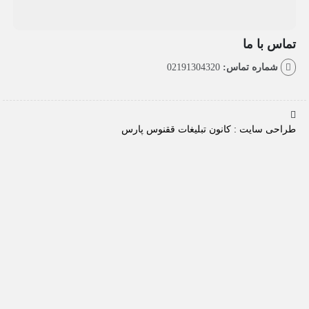
با ما
اره تماس:
02191304320
سایت : کانون تبلیغات ققنوس پارس