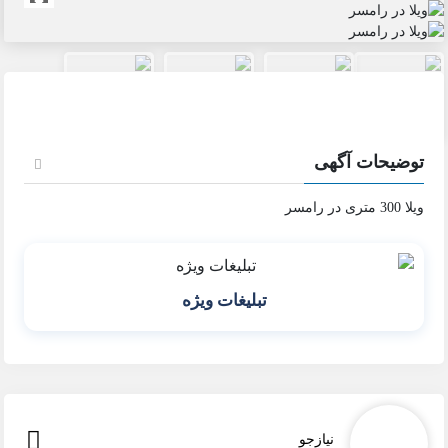
حات آگهی
تبلیغات ویژه
نیازجو