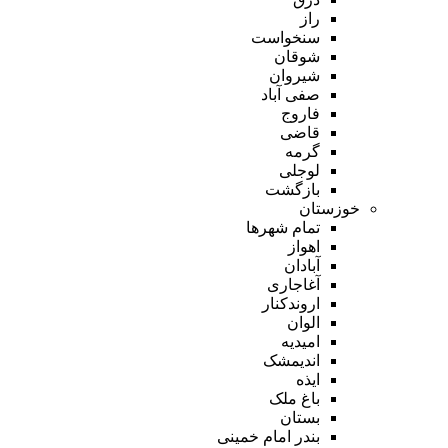
راز
سنخواست
شوقان
شیروان
صفی آباد
فاروج
قاضی
گرمه
لوجلی
بازگشت
خوزستان
تمام شهر‌ها
اهواز
آبادان
آغاجاری
اروندکنار
الوان
امیدیه
اندیمشک
ایذه
باغ ملک
بستان
بندر امام خمینی