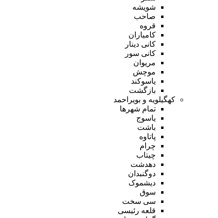
شویشه
صاحب
قروه
کامیاران
کانی دینار
کانی سور
مریوان
موچش
یاسوکند
بازگشت
کهگیلویه و بویراحمد
تمام شهر‌ها
یاسوج
باشت
پاتاوه
چرام
چیتاب
دهدشت
دوگنبدان
دیشموک
سوق
سی سخت
قلعه رئیسی