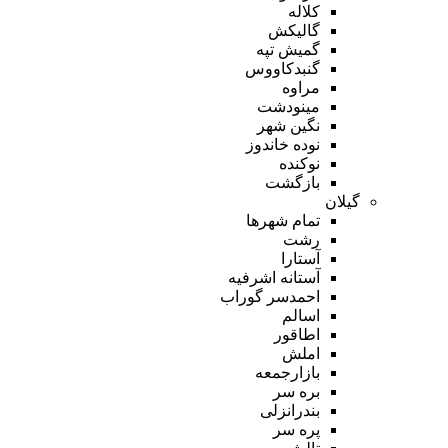
کلاله
گالیکش
گمیش تپه
گنبدکاووس
مراوه
مینودشت
نگین شهر
نوده خاندوز
نوکنده
بازگشت
گیلان
تمام شهر‌ها
رشت
آستارا
آستانه اشرفیه
احمدسر گوراب
اسالم
اطاقور
املش
بازارجمعه
بره سر
بندرانزلی
پره سر