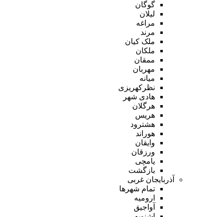
گوگان
لیلان
مراغه
مرند
ملک کیان
ملکان
ممقان
مهربان
میانه
نظرکهریزی
هادی شهر
هرگلان
هریس
هشترود
هوراند
وایقان
ورزقان
یامچی
بازگشت
آذربایجان غربی
تمام شهر‌ها
ارومیه
آواجیق
اشنویه