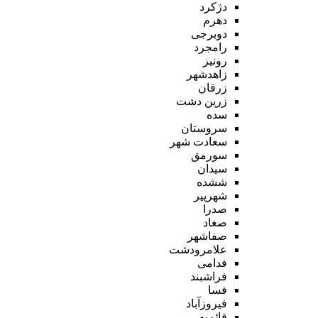
دژکرد
دهرم
دوبرجی
رامجرد
رونیز
زاهدشهر
زرقان
زرین دشت
سده
سروستان
سعادت شهر
سورمق
سیدان
ششده
شهرپیر
صدرا
صغاد
صفاشهر
علامرودشت
فدامی
فراشبند
فسا
فیروزآباد
قائمیه