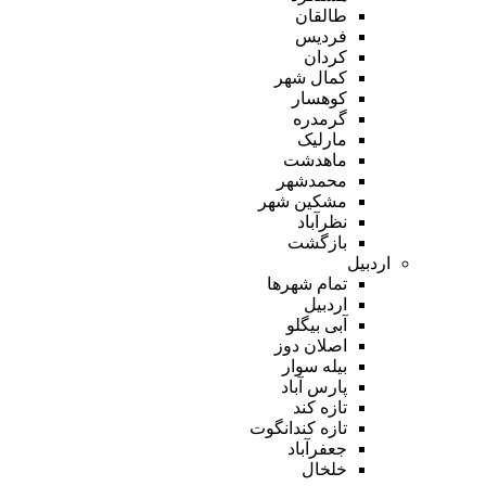
طالقان
فردیس
کردان
کمال شهر
کوهسار
گرمدره
مارلیک
ماهدشت
محمدشهر
مشکین شهر
نظرآباد
بازگشت
اردبیل
تمام شهر‌ها
اردبیل
آبی بیگلو
اصلان دوز
بیله سوار
پارس آباد
تازه کند
تازه کندانگوت
جعفرآباد
خلخال