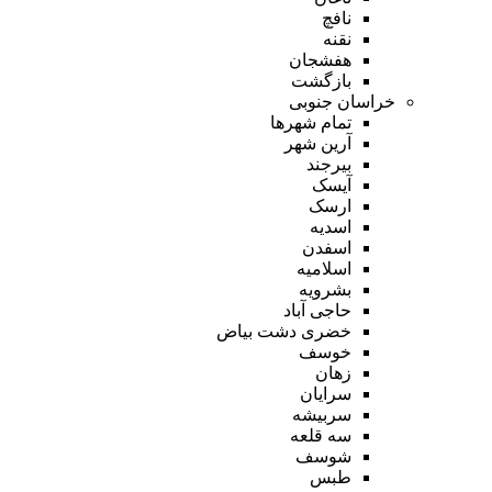
نافچ
نقنه
هفشجان
بازگشت
خراسان جنوبی
تمام شهر‌ها
آرین شهر
بیرجند
آیسک
ارسک
اسدیه
اسفدن
اسلامیه
بشرویه
حاجی آباد
خضری دشت بیاض
خوسف
زهان
سرایان
سربیشه
سه قلعه
شوسف
طبس