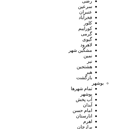
رضی
سرعین
عنبران
فخرآباد
کلور
کوراییم
گرمی
گیوی
لاهرود
مشگین شهر
نمین
نیر
هشتجین
هیر
بازگشت
بوشهر
تمام شهر‌ها
بوشهر
آب پخش
آبدان
امام حسن
انارستان
اهرم
برازجان