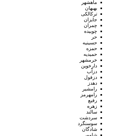
ماهشهر
بهبهان
ترکالکی
جایزان
چمران
چوبیده
حر
حسینیه
حمزه
حمیدیه
خرمشهر
دارخوین
دزآب
دزفول
دهدز
رامشیر
رامهرمز
رفیع
زهره
سالند
سردشت
سوسنگرد
شادگان
شاوور