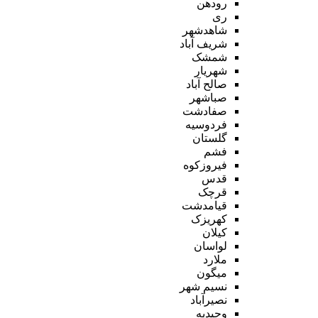
رودهن
ری
شاهدشهر
شریف آباد
شمشک
شهریار
صالح آباد
صباشهر
صفادشت
فردوسیه
گلستان
فشم
فیروزکوه
قدس
قرچک
قیامدشت
کهریزک
کیلان
لواسان
ملارد
میگون
نسیم شهر
نصیرآباد
وحیدیه