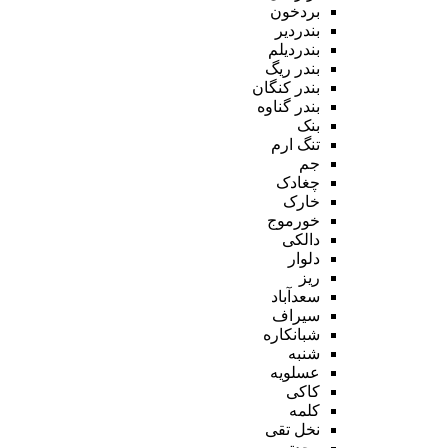
بردخون
بندردیر
بندردیلم
بندر ریگ
بندر کنگان
بندر گناوه
بنک
تنگ ارم
جم
چغادک
خارک
خورموج
دالکی
دلوار
ریز
سعدآباد
سیراف
شبانکاره
شنبه
عسلویه
کاکی
کلمه
نخل تقی