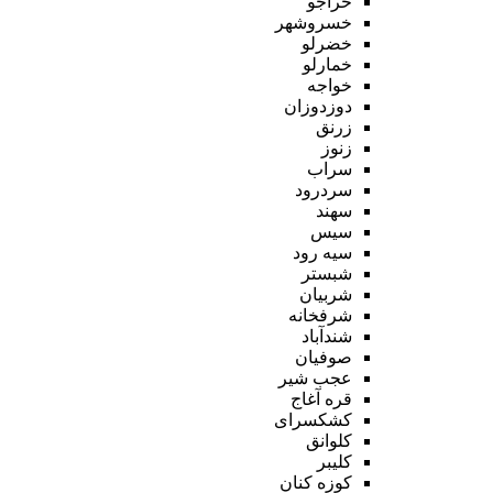
خراجو
خسروشهر
خضرلو
خمارلو
خواجه
دوزدوزان
زرنق
زنوز
سراب
سردرود
سهند
سیس
سیه رود
شبستر
شربیان
شرفخانه
شندآباد
صوفیان
عجب شیر
قره آغاج
کشکسرای
کلوانق
کلیبر
کوزه کنان