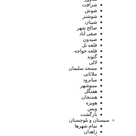
شرافت
شوش
شوشتر
شیبان
صالح شهر
صفی آباد
صیدون
قلعه تل
قلعه خواجه
گتوند
لالی
مسجد سلیمان
ملاثانی
میانرود
مینوشهر
هفتگل
هندیجان
هویزه
ویس
بازگشت
سیستان و بلوچستان
تمام شهر‌ها
زاهدان