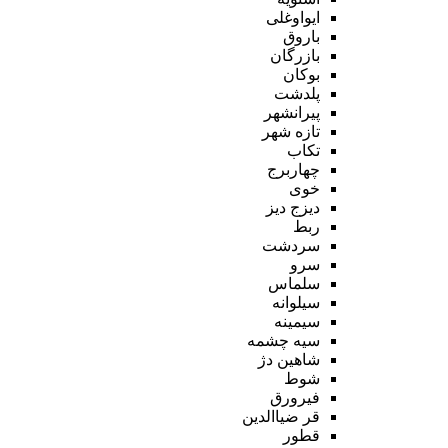
ایواوغلی
باروق
بازرگان
بوکان
پلدشت
پیرانشهر
تازه شهر
تکاب
چهاربرج
خوی
دیزج دیز
ربط
سردشت
سرو
سلماس
سیلوانه
سیمینه
سیه چشمه
شاهین دژ
شوط
فیرورق
قر ضیاالدین
قطور