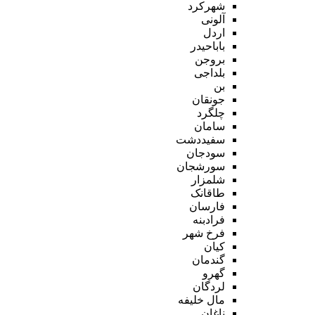
شهرکرد
آلونی
اردل
باباحیدر
بروجن
بلداجی
بن
جونقان
چلگرد
سامان
سفیددشت
سودجان
سورشجان
شلمزار
طاقانک
فارسان
فرادبنه
فرخ شهر
کیان
گندمان
گهرو
لردگان
مال خلیفه
ناغان