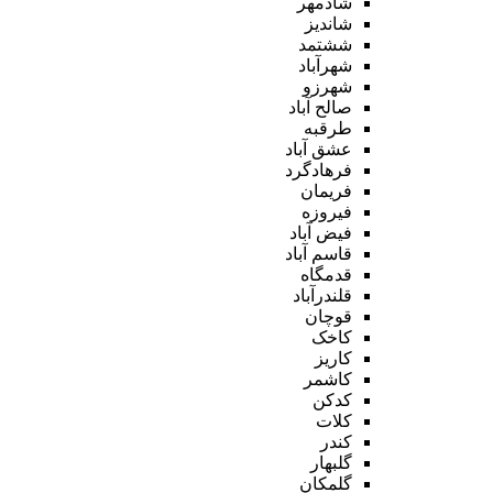
شادمهر
شاندیز
ششتمد
شهرآباد
شهرزو
صالح آباد
طرقبه
عشق آباد
فرهادگرد
فریمان
فیروزه
فیض آباد
قاسم آباد
قدمگاه
قلندرآباد
قوچان
کاخک
کاریز
کاشمر
کدکن
کلات
کندر
گلبهار
گلمکان