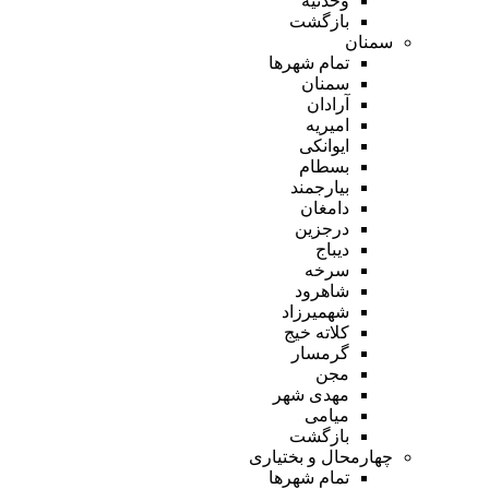
وحدتیه
بازگشت
سمنان
تمام شهر‌ها
سمنان
آرادان
امیریه
ایوانکی
بسطام
بیارجمند
دامغان
درجزین
دیباج
سرخه
شاهرود
شهمیرزاد
کلاته خیج
گرمسار
مجن
مهدی شهر
میامی
بازگشت
چهارمحال و بختیاری
تمام شهر‌ها