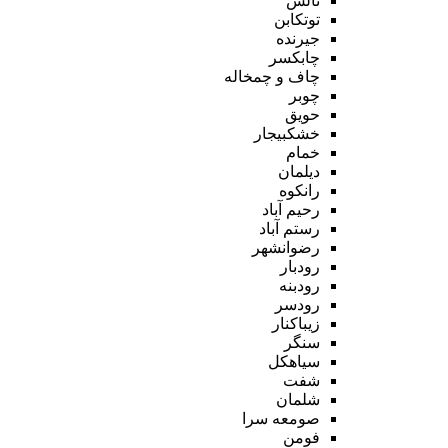
تالش
توتکابن
جیرنده
چابکسر
چاف و چمخاله
چوبر
حویق
خشکبیجار
خمام
دیلمان
رانکوه
رحیم آباد
رستم آباد
رضوانشهر
رودبار
رودبنه
رودسر
زیباکنار
سنگر
سیاهکل
شفت
شلمان
صومعه سرا
فومن