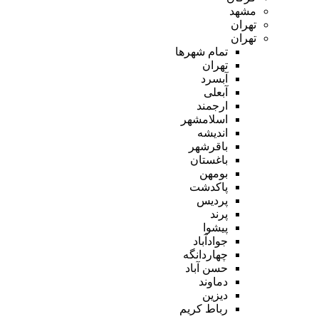
مشهد
تهران
تهران
تمام شهر‌ها
تهران
آبسرد
آبعلی
ارجمند
اسلامشهر
اندیشه
باقرشهر
باغستان
بومهن
پاکدشت
پردیس
پرند
پیشوا
جوادآباد
چهاردانگه
حسن آباد
دماوند
دیزین
رباط کریم