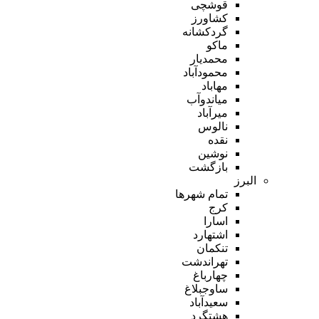
قوشچی
کشاورز
گردکشانه
ماکو
محمدیار
محمودآباد
مهاباد
میاندوآب
میرآباد
نالوس
نقده
نوشین
بازگشت
البرز
تمام شهر‌ها
کرج
اسارا
اشتهارد
تنکمان
تهراندشت
چهارباغ
ساوجبلاغ
سعیدآباد
هشتگرد