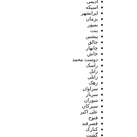
ادیمی
اسپکه
ایرانشهر
بزمان
بمپور
بنت
پیشین
جالق
چابهار
خاش
دوست محمد
راسک
زابل
زابلی
زهک
سراوان
سرباز
سوران
سیرکان
علی اکبر
فنوج
قصرقند
کنارک
گشت