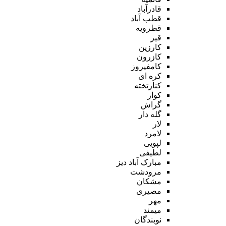
قادرآباد
قطب آباد
قطرویه
قیر
کارزین
کازرون
کامفیروز
کره ای
کنارتخته
کوار
گراش
گله دار
لار
لامرد
لپویی
لطیفی
مبارک آباد دیز
مرودشت
مشکان
مصیری
مهر
میمند
نوبندگان