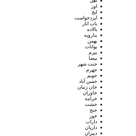
اهل
اوز
ایج
ایزدخواست
باب انار
بالاده
بنارویه
بهمن
بوانات
بیرم
بیضا
جنت شهر
جهرم
جویم
حسن آباد
خان زنیان
خاوران
خرامه
خشت
خنج
خور
داراب
داریان
دبیران