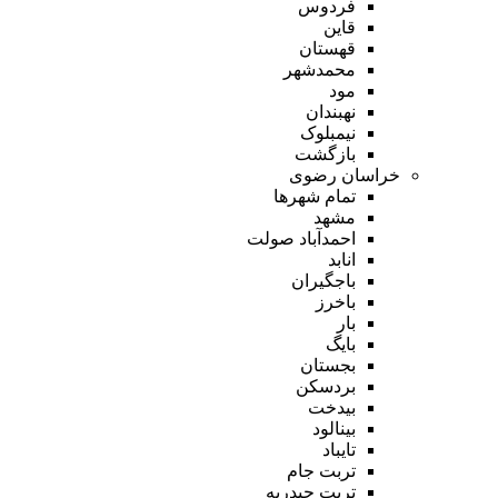
فردوس
قاین
قهستان
محمدشهر
مود
نهبندان
نیمبلوک
بازگشت
خراسان رضوی
تمام شهر‌ها
مشهد
احمدآباد صولت
انابد
باجگیران
باخرز
بار
بایگ
بجستان
بردسکن
بیدخت
بینالود
تایباد
تربت جام
تربت حیدریه