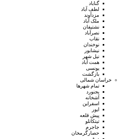
گناباد
لطف آباد
مزدآوند
ملک آباد
نشتیفان
نصرآباد
نقاب
نوخندان
نیشابور
نیل شهر
همت آباد
یونسی
بازگشت
خراسان شمالی
تمام شهر‌ها
بجنورد
آشخانه
اسفراین
ایور
پیش قلعه
تیتکانلو
جاجرم
حصارگرمخان
درق