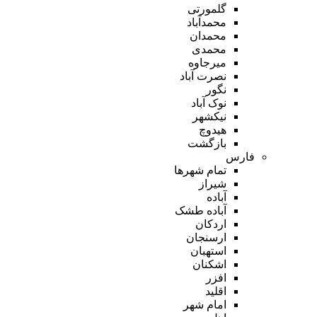
گلمورتی
محمدآباد
محمدان
محمدی
میرجاوه
نصرت آباد
نگور
نوک آباد
نیکشهر
هیدوچ
بازگشت
فارس
تمام شهر‌ها
شیراز
آباده
آباده طشک
اردکان
ارسنجان
استهبان
اشکنان
افزر
اقلید
امام شهر