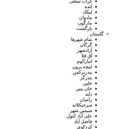
گراب سفلی
لنده
لیکک
مادوان
مارگون
بازگشت
گلستان
تمام شهر‌ها
گرگان
آزادشهر
آق قلا
انبارآلوم
اینچه برون
بندرترکمن
بندرگز
جلین
خان ببین
دلند
رامیان
سرخنکلاته
سیمین شهر
علی آباد کتول
فاضل آباد
کردکوی