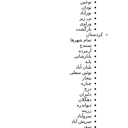
نوجین
نودان
نورآباد
نی ریز
وراوی
بازگشت
کردستان
تمام شهر‌ها
سنندج
آرمرده
بابارشانی
بانه
بلبان آباد
بوئین سفلی
بیجار
چناره
دزج
دلبران
دهگلان
دیواندره
زرینه
سروآباد
سریش آباد
سقز