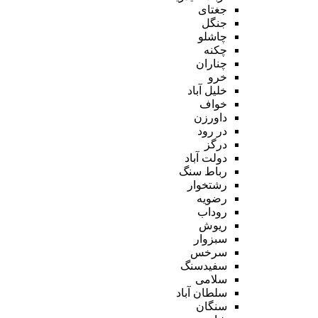
جغتای
جنگل
چاشلو
چکنه
چناران
خرو
خلیل آباد
خواف
داورزن
در رود
درگز
دولت آباد
رباط سنگ
رشتخوار
رضویه
روداب
ریوش
سبزوار
سرخس
سفیدسنگ
سلامی
سلطان آباد
سنگان