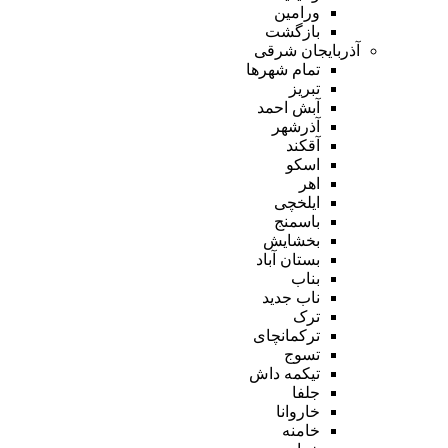
ورامین
بازگشت
آذربایجان شرقی
تمام شهر‌ها
تبریز
آبش احمد
آذرشهر
آقکند
اسکو
اهر
ایلخچی
باسمنج
بخشایش
بستان آباد
بناب
ناب جدید
ترک
ترکمانچای
تسوج
تیکمه داش
جلفا
خاروانا
خامنه