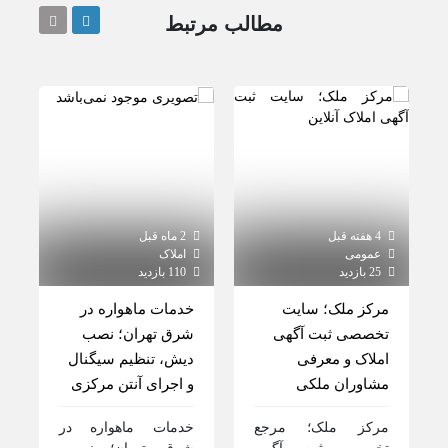
مطالب مرتبط
4 هفته قبل
2 ماه قبل
3 سال قبل
عمومی
املاک
املاک
25 بازدید
110 بازدید
1022 بازدید
مرکز ملک؛ سایت
خدمات ماهواره در
املاک طرا
تخصصی ثبت آگهی
شرق تهران؛ نصب
املاک ط
املاک و معرفی
دیش، تنظیم سیگنال
بهترین ا
مشاوران ملکی
و اجرای آنتن مرکزی
کشور در
تماس ب
مرکز ملک؛ مرجع
خدمات ماهواره در
های...
تخصصی ثبت آگهی
شرق تهران؛ نصب،