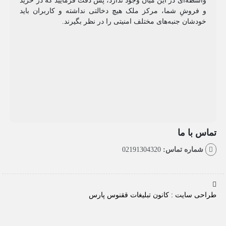
طه‌ای در این میان وجود ندارد، پس دقت فرمایید که در خرید
روشِ شما، مرکز ملک هیچ دخالتی نداشته و کاربران باید
شان جنبه‌های مختلف امنیتی را در نظر بگیرند.
با ما
اره تماس:
02191304320
سایت : کانون تبلیغات ققنوس پارس