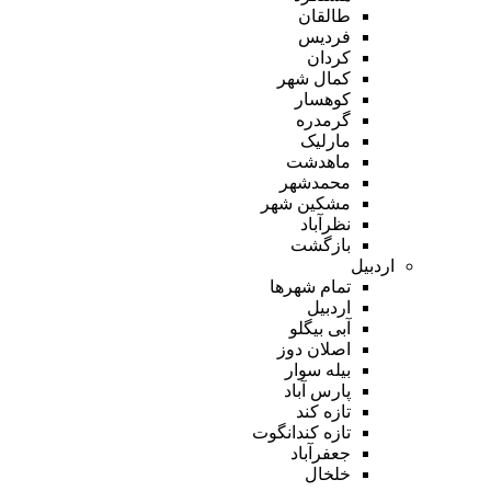
طالقان
فردیس
کردان
کمال شهر
کوهسار
گرمدره
مارلیک
ماهدشت
محمدشهر
مشکین شهر
نظرآباد
بازگشت
اردبیل
تمام شهر‌ها
اردبیل
آبی بیگلو
اصلان دوز
بیله سوار
پارس آباد
تازه کند
تازه کندانگوت
جعفرآباد
خلخال