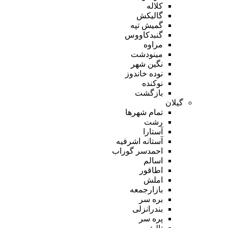
کلاله
گالیکش
گمیش تپه
گنبدکاووس
مراوه
مینودشت
نگین شهر
نوده خاندوز
نوکنده
بازگشت
گیلان
تمام شهر‌ها
رشت
آستارا
آستانه اشرفیه
احمدسر گوراب
اسالم
اطاقور
املش
بازارجمعه
بره سر
بندرانزلی
پره سر