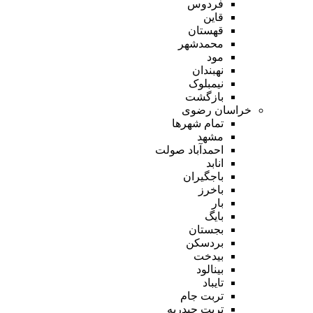
فردوس
قاین
قهستان
محمدشهر
مود
نهبندان
نیمبلوک
بازگشت
خراسان رضوی
تمام شهر‌ها
مشهد
احمدآباد صولت
انابد
باجگیران
باخرز
بار
بایگ
بجستان
بردسکن
بیدخت
بینالود
تایباد
تربت جام
تربت حیدریه