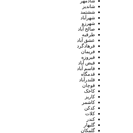
شادمهر
شاندیز
ششتمد
شهرآباد
شهرزو
صالح آباد
طرقبه
عشق آباد
فرهادگرد
فریمان
فیروزه
فیض آباد
قاسم آباد
قدمگاه
قلندرآباد
قوچان
کاخک
کاریز
کاشمر
کدکن
کلات
کندر
گلبهار
گلمکان