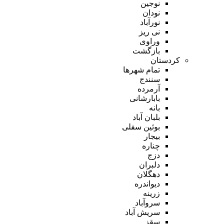
نوجین
نودان
نورآباد
نی ریز
وراوی
بازگشت
کردستان
تمام شهر‌ها
سنندج
آرمرده
بابارشانی
بانه
بلبان آباد
بوئین سفلی
بیجار
چناره
دزج
دلبران
دهگلان
دیواندره
زرینه
سروآباد
سریش آباد
سقز