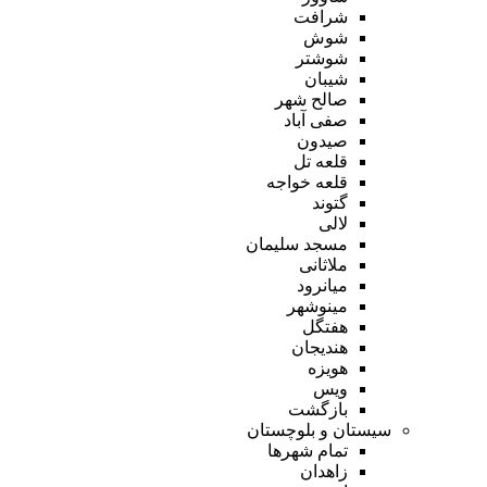
شرافت
شوش
شوشتر
شیبان
صالح شهر
صفی آباد
صیدون
قلعه تل
قلعه خواجه
گتوند
لالی
مسجد سلیمان
ملاثانی
میانرود
مینوشهر
هفتگل
هندیجان
هویزه
ویس
بازگشت
سیستان و بلوچستان
تمام شهر‌ها
زاهدان