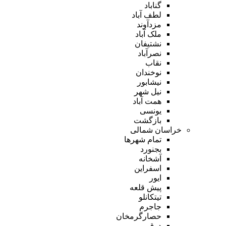
گناباد
لطف آباد
مزدآوند
ملک آباد
نشتیفان
نصرآباد
نقاب
نوخندان
نیشابور
نیل شهر
همت آباد
یونسی
بازگشت
خراسان شمالی
تمام شهر‌ها
بجنورد
آشخانه
اسفراین
ایور
پیش قلعه
تیتکانلو
جاجرم
حصارگرمخان
درق