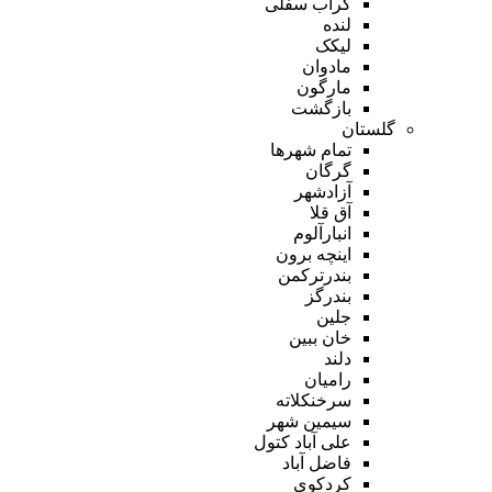
گراب سفلی
لنده
لیکک
مادوان
مارگون
بازگشت
گلستان
تمام شهر‌ها
گرگان
آزادشهر
آق قلا
انبارآلوم
اینچه برون
بندرترکمن
بندرگز
جلین
خان ببین
دلند
رامیان
سرخنکلاته
سیمین شهر
علی آباد کتول
فاضل آباد
کردکوی