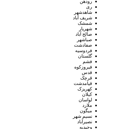
رودهن
ری
شاهدشهر
شریف آباد
شمشک
شهریار
صالح آباد
صباشهر
صفادشت
فردوسیه
گلستان
فشم
فیروزکوه
قدس
قرچک
قیامدشت
کهریزک
کیلان
لواسان
ملارد
میگون
نسیم شهر
نصیرآباد
وحیدیه