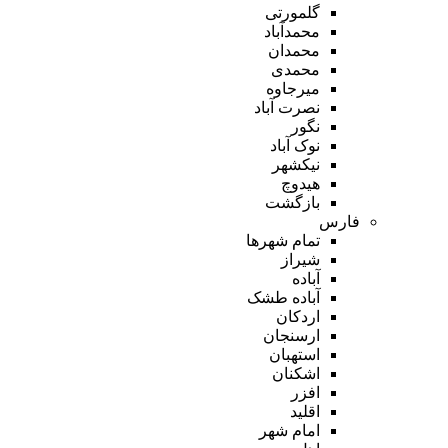
گلمورتی
محمدآباد
محمدان
محمدی
میرجاوه
نصرت آباد
نگور
نوک آباد
نیکشهر
هیدوچ
بازگشت
فارس
تمام شهر‌ها
شیراز
آباده
آباده طشک
اردکان
ارسنجان
استهبان
اشکنان
افزر
اقلید
امام شهر