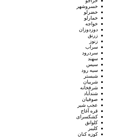
خراجو
خسروشهر
خضرلو
خمارلو
خواجه
دوزدوزان
زرنق
زنوز
سراب
سردرود
سهند
سیس
سیه رود
شبستر
شربیان
شرفخانه
شندآباد
صوفیان
عجب شیر
قره آغاج
کشکسرای
کلوانق
کلیبر
کوزه کنان