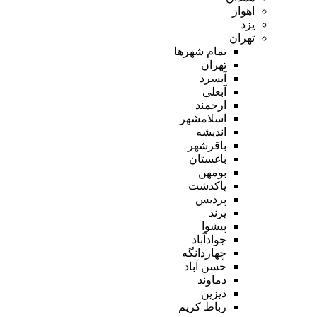
اهواز
یزد
تهران
تمام شهر‌ها
تهران
آبسرد
آبعلی
ارجمند
اسلامشهر
اندیشه
باقرشهر
باغستان
بومهن
پاکدشت
پردیس
پرند
پیشوا
جوادآباد
چهاردانگه
حسن آباد
دماوند
دیزین
رباط کریم