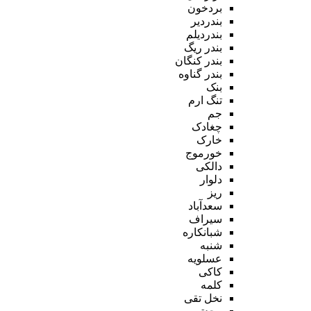
بردخون
بندردیر
بندردیلم
بندر ریگ
بندر کنگان
بندر گناوه
بنک
تنگ ارم
جم
چغادک
خارک
خورموج
دالکی
دلوار
ریز
سعدآباد
سیراف
شبانکاره
شنبه
عسلویه
کاکی
کلمه
نخل تقی