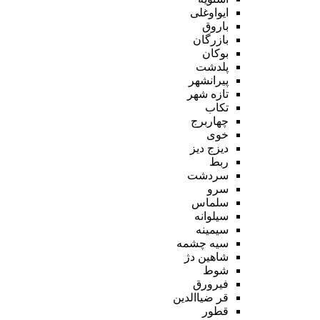
ایواوغلی
باروق
بازرگان
بوکان
پلدشت
پیرانشهر
تازه شهر
تکاب
چهاربرج
خوی
دیزج دیز
ربط
سردشت
سرو
سلماس
سیلوانه
سیمینه
سیه چشمه
شاهین دژ
شوط
فیرورق
قر ضیاالدین
قطور