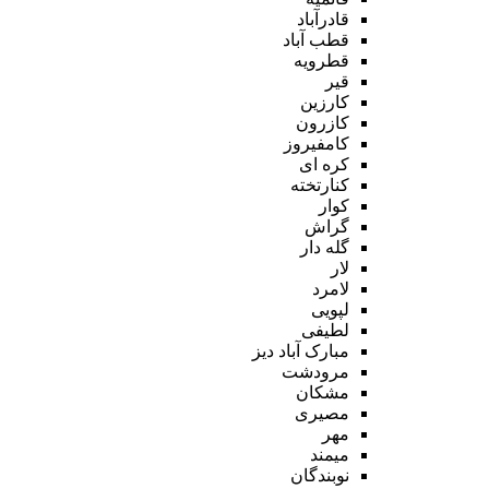
قادرآباد
قطب آباد
قطرویه
قیر
کارزین
کازرون
کامفیروز
کره ای
کنارتخته
کوار
گراش
گله دار
لار
لامرد
لپویی
لطیفی
مبارک آباد دیز
مرودشت
مشکان
مصیری
مهر
میمند
نوبندگان