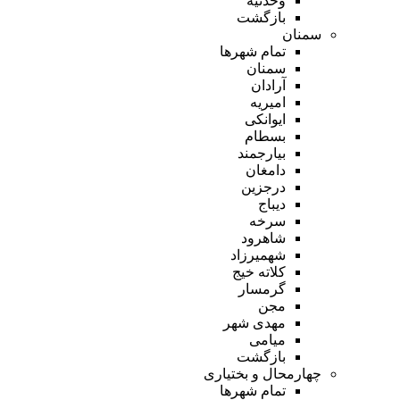
وحدتیه
بازگشت
سمنان
تمام شهر‌ها
سمنان
آرادان
امیریه
ایوانکی
بسطام
بیارجمند
دامغان
درجزین
دیباج
سرخه
شاهرود
شهمیرزاد
کلاته خیج
گرمسار
مجن
مهدی شهر
میامی
بازگشت
چهارمحال و بختیاری
تمام شهر‌ها