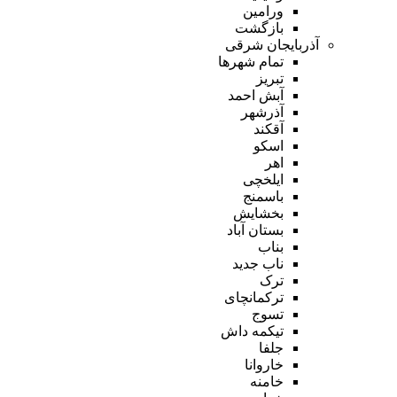
ورامین
بازگشت
آذربایجان شرقی
تمام شهر‌ها
تبریز
آبش احمد
آذرشهر
آقکند
اسکو
اهر
ایلخچی
باسمنج
بخشایش
بستان آباد
بناب
ناب جدید
ترک
ترکمانچای
تسوج
تیکمه داش
جلفا
خاروانا
خامنه