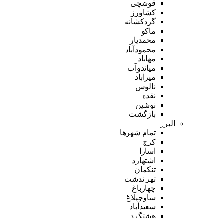
قوشچی
کشاورز
گردکشانه
ماکو
محمدیار
محمودآباد
مهاباد
میاندوآب
میرآباد
نالوس
نقده
نوشین
بازگشت
البرز
تمام شهر‌ها
کرج
اسارا
اشتهارد
تنکمان
تهراندشت
چهارباغ
ساوجبلاغ
سعیدآباد
هشتگرد