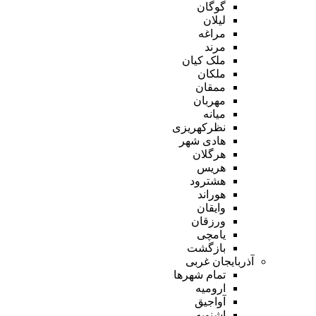
گوگان
لیلان
مراغه
مرند
ملک کیان
ملکان
ممقان
مهربان
میانه
نظرکهریزی
هادی شهر
هرگلان
هریس
هشترود
هوراند
وایقان
ورزقان
یامچی
بازگشت
آذربایجان غربی
تمام شهر‌ها
ارومیه
آواجیق
اشنویه