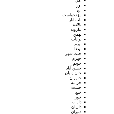
اهل
اوز
ایج
ایزدخواست
باب انار
بالاده
بنارویه
بهمن
بوانات
بیرم
بیضا
جنت شهر
جهرم
جویم
حسن آباد
خان زنیان
خاوران
خرامه
خشت
خنج
خور
داراب
داریان
دبیران