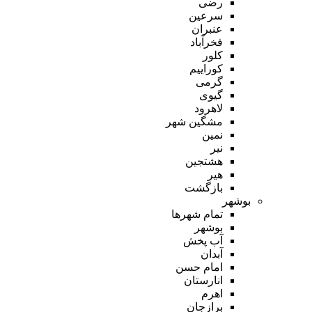
رضی
سرعین
عنبران
فخرآباد
کلور
کوراییم
گرمی
گیوی
لاهرود
مشگین شهر
نمین
نیر
هشتجین
هیر
بازگشت
بوشهر
تمام شهر‌ها
بوشهر
آب پخش
آبدان
امام حسن
انارستان
اهرم
برازجان