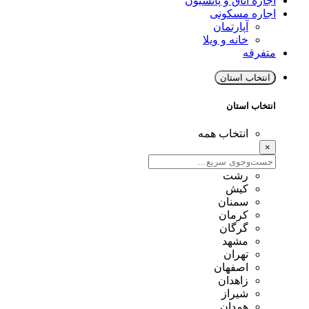
اجاره اتاق و پانسیون
اجاره مسکونی
آپارتمان
خانه و ویلا
متفرقه
انتخاب استان
انتخاب استان
انتخاب همه
×
رشت
کیش
سمنان
کرمان
گرگان
مشهد
تهران
اصفهان
زاهدان
شیراز
همدان