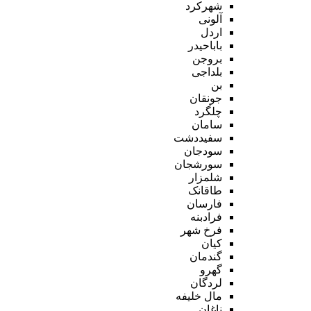
شهرکرد
آلونی
اردل
باباحیدر
بروجن
بلداجی
بن
جونقان
چلگرد
سامان
سفیددشت
سودجان
سورشجان
شلمزار
طاقانک
فارسان
فرادبنه
فرخ شهر
کیان
گندمان
گهرو
لردگان
مال خلیفه
ناغان