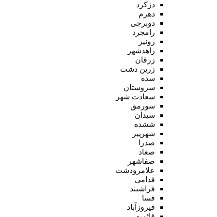
دژکرد
دهرم
دوبرجی
رامجرد
رونیز
زاهدشهر
زرقان
زرین دشت
سده
سروستان
سعادت شهر
سورمق
سیدان
ششده
شهرپیر
صدرا
صغاد
صفاشهر
علامرودشت
فدامی
فراشبند
فسا
فیروزآباد
قائمیه