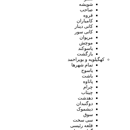
شویشه
صاحب
قروه
کامیاران
کانی دینار
کانی سور
مریوان
موچش
یاسوکند
بازگشت
کهگیلویه و بویراحمد
تمام شهر‌ها
یاسوج
باشت
پاتاوه
چرام
چیتاب
دهدشت
دوگنبدان
دیشموک
سوق
سی سخت
قلعه رئیسی