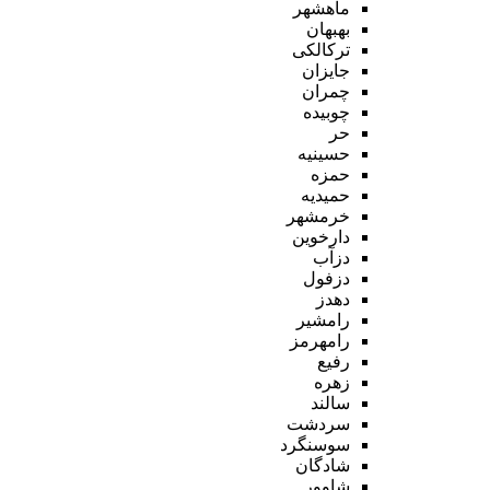
ماهشهر
بهبهان
ترکالکی
جایزان
چمران
چوبیده
حر
حسینیه
حمزه
حمیدیه
خرمشهر
دارخوین
دزآب
دزفول
دهدز
رامشیر
رامهرمز
رفیع
زهره
سالند
سردشت
سوسنگرد
شادگان
شاوور