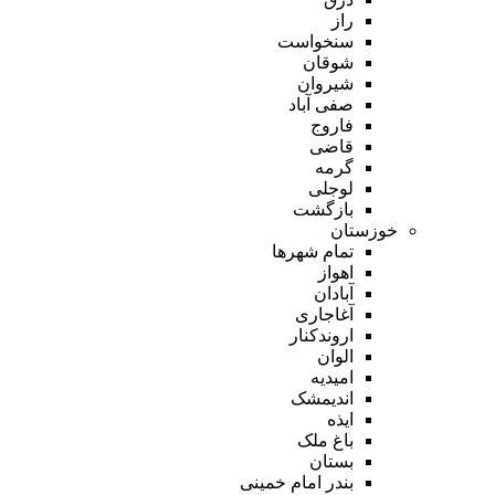
راز
سنخواست
شوقان
شیروان
صفی آباد
فاروج
قاضی
گرمه
لوجلی
بازگشت
خوزستان
تمام شهر‌ها
اهواز
آبادان
آغاجاری
اروندکنار
الوان
امیدیه
اندیمشک
ایذه
باغ ملک
بستان
بندر امام خمینی