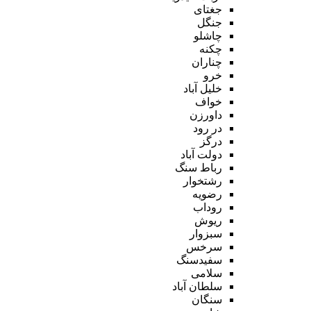
جغتای
جنگل
چاشلو
چکنه
چناران
خرو
خلیل آباد
خواف
داورزن
در رود
درگز
دولت آباد
رباط سنگ
رشتخوار
رضویه
روداب
ریوش
سبزوار
سرخس
سفیدسنگ
سلامی
سلطان آباد
سنگان