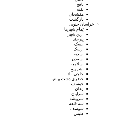
نافچ
نقنه
هفشجان
بازگشت
خراسان جنوبی
تمام شهر‌ها
آرین شهر
بیرجند
آیسک
ارسک
اسدیه
اسفدن
اسلامیه
بشرویه
حاجی آباد
خضری دشت بیاض
خوسف
زهان
سرایان
سربیشه
سه قلعه
شوسف
طبس