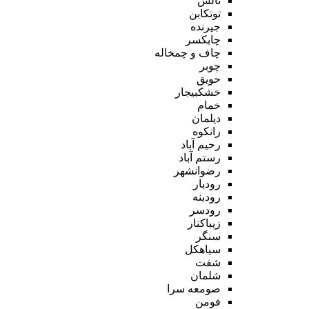
تالش
توتکابن
جیرنده
چابکسر
چاف و چمخاله
چوبر
حویق
خشکبیجار
خمام
دیلمان
رانکوه
رحیم آباد
رستم آباد
رضوانشهر
رودبار
رودبنه
رودسر
زیباکنار
سنگر
سیاهکل
شفت
شلمان
صومعه سرا
فومن