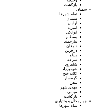
وحدتیه
بازگشت
سمنان
تمام شهر‌ها
سمنان
آرادان
امیریه
ایوانکی
بسطام
بیارجمند
دامغان
درجزین
دیباج
سرخه
شاهرود
شهمیرزاد
کلاته خیج
گرمسار
مجن
مهدی شهر
میامی
بازگشت
چهارمحال و بختیاری
تمام شهر‌ها