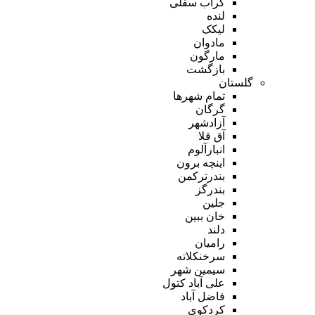
گراب سفلی
لنده
لیکک
مادوان
مارگون
بازگشت
گلستان
تمام شهر‌ها
گرگان
آزادشهر
آق قلا
انبارآلوم
اینچه برون
بندرترکمن
بندرگز
جلین
خان ببین
دلند
رامیان
سرخنکلاته
سیمین شهر
علی آباد کتول
فاضل آباد
کردکوی