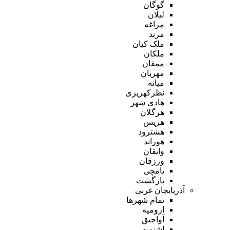
گوگان
لیلان
مراغه
مرند
ملک کیان
ملکان
ممقان
مهربان
میانه
نظرکهریزی
هادی شهر
هرگلان
هریس
هشترود
هوراند
وایقان
ورزقان
یامچی
بازگشت
آذربایجان غربی
تمام شهر‌ها
ارومیه
آواجیق
اشنویه