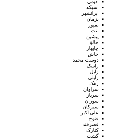
ادیمی
اسپکه
ایرانشهر
بزمان
بمپور
بنت
پیشین
جالق
چابهار
خاش
دوست محمد
راسک
زابل
زابلی
زهک
سراوان
سرباز
سوران
سیرکان
علی اکبر
فنوج
قصرقند
کنارک
گشت