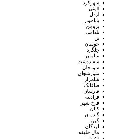
شهرکرد
آلونی
اردل
باباحیدر
بروجن
بلداجی
بن
جونقان
چلگرد
سامان
سفیددشت
سودجان
سورشجان
شلمزار
طاقانک
فارسان
فرادبنه
فرخ شهر
کیان
گندمان
گهرو
لردگان
مال خلیفه
ناغان