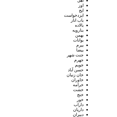
اهل
اوز
ایج
ایزدخواست
باب انار
بالاده
بنارویه
بهمن
بوانات
بیرم
بیضا
جنت شهر
جهرم
جویم
حسن آباد
خان زنیان
خاوران
خرامه
خشت
خنج
خور
داراب
داریان
دبیران