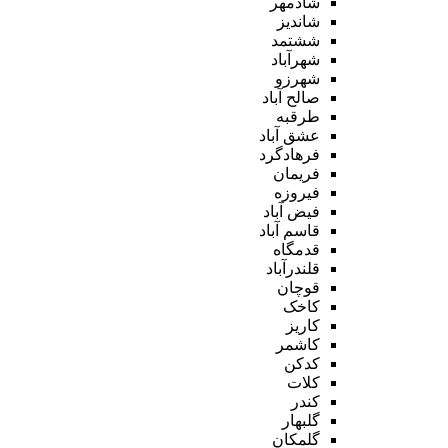
شادمهر
شاندیز
ششتمد
شهرآباد
شهرزو
صالح آباد
طرقبه
عشق آباد
فرهادگرد
فریمان
فیروزه
فیض آباد
قاسم آباد
قدمگاه
قلندرآباد
قوچان
کاخک
کاریز
کاشمر
کدکن
کلات
کندر
گلبهار
گلمکان