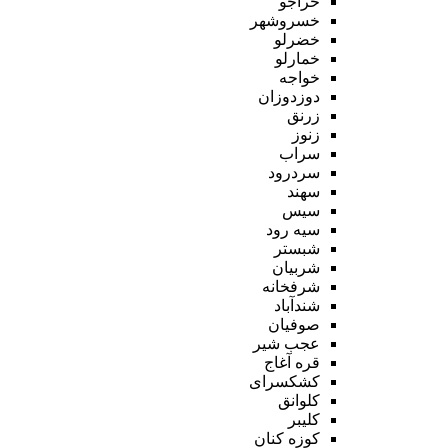
خراجو
خسروشهر
خضرلو
خمارلو
خواجه
دوزدوزان
زرنق
زنوز
سراب
سردرود
سهند
سیس
سیه رود
شبستر
شربیان
شرفخانه
شندآباد
صوفیان
عجب شیر
قره آغاج
کشکسرای
کلوانق
کلیبر
کوزه کنان