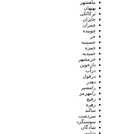
ماهشهر
بهبهان
ترکالکی
جایزان
چمران
چوبیده
حر
حسینیه
حمزه
حمیدیه
خرمشهر
دارخوین
دزآب
دزفول
دهدز
رامشیر
رامهرمز
رفیع
زهره
سالند
سردشت
سوسنگرد
شادگان
شاوور