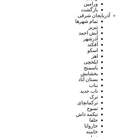
ورامین
بازگشت
آذربایجان شرقی
تمام شهر‌ها
تبریز
آبش احمد
آذرشهر
آقکند
اسکو
اهر
ایلخچی
باسمنج
بخشایش
بستان آباد
بناب
ناب جدید
ترک
ترکمانچای
تسوج
تیکمه داش
جلفا
خاروانا
خامنه