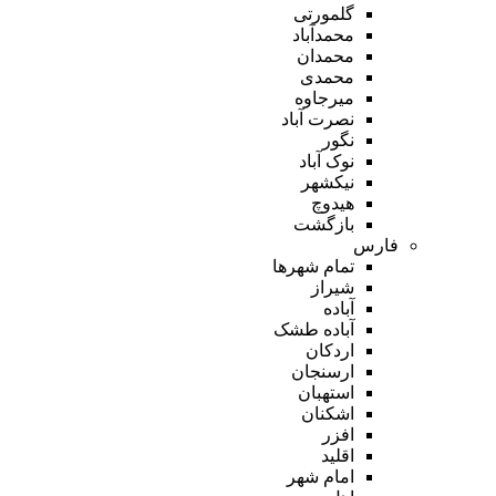
گلمورتی
محمدآباد
محمدان
محمدی
میرجاوه
نصرت آباد
نگور
نوک آباد
نیکشهر
هیدوچ
بازگشت
فارس
تمام شهر‌ها
شیراز
آباده
آباده طشک
اردکان
ارسنجان
استهبان
اشکنان
افزر
اقلید
امام شهر