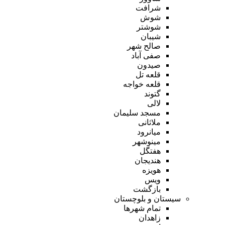
شرافت
شوش
شوشتر
شیبان
صالح شهر
صفی آباد
صیدون
قلعه تل
قلعه خواجه
گتوند
لالی
مسجد سلیمان
ملاثانی
میانرود
مینوشهر
هفتگل
هندیجان
هویزه
ویس
بازگشت
سیستان و بلوچستان
تمام شهر‌ها
زاهدان