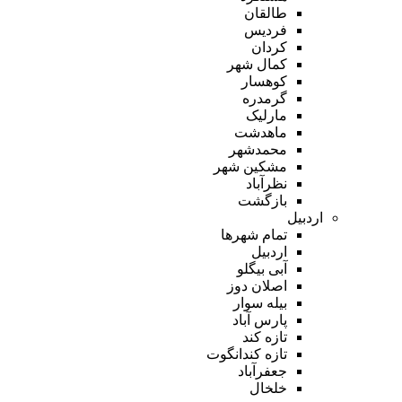
طالقان
فردیس
کردان
کمال شهر
کوهسار
گرمدره
مارلیک
ماهدشت
محمدشهر
مشکین شهر
نظرآباد
بازگشت
اردبیل
تمام شهر‌ها
اردبیل
آبی بیگلو
اصلان دوز
بیله سوار
پارس آباد
تازه کند
تازه کندانگوت
جعفرآباد
خلخال