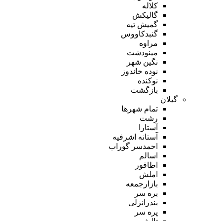
کلاله
گالیکش
گمیش تپه
گنبدکاووس
مراوه
مینودشت
نگین شهر
نوده خاندوز
نوکنده
بازگشت
گیلان
تمام شهر‌ها
رشت
آستارا
آستانه اشرفیه
احمدسر گوراب
اسالم
اطاقور
املش
بازارجمعه
بره سر
بندرانزلی
پره سر