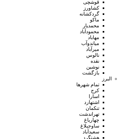
قوشچی
کشاورز
گردکشانه
ماکو
محمدیار
محمودآباد
مهاباد
میاندوآب
میرآباد
نالوس
نقده
نوشین
بازگشت
البرز
تمام شهر‌ها
کرج
اسارا
اشتهارد
تنکمان
تهراندشت
چهارباغ
ساوجبلاغ
سعیدآباد
هشتگرد