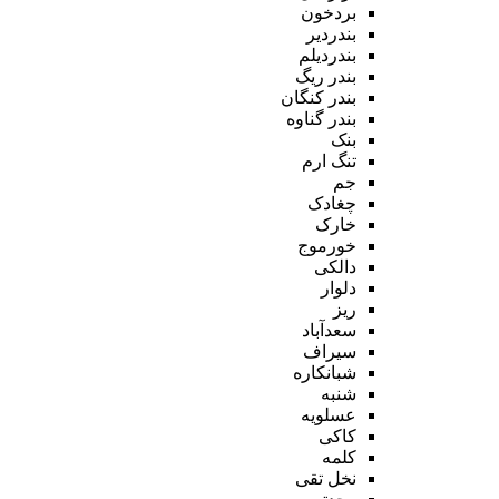
بردخون
بندردیر
بندردیلم
بندر ریگ
بندر کنگان
بندر گناوه
بنک
تنگ ارم
جم
چغادک
خارک
خورموج
دالکی
دلوار
ریز
سعدآباد
سیراف
شبانکاره
شنبه
عسلویه
کاکی
کلمه
نخل تقی