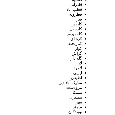
قادرآباد
قطب آباد
قطرویه
قیر
کارزین
کازرون
کامفیروز
کره ای
کنارتخته
کوار
گراش
گله دار
لار
لامرد
لپویی
لطیفی
مبارک آباد دیز
مرودشت
مشکان
مصیری
مهر
میمند
نوبندگان