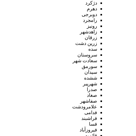
دژکرد
دهرم
دوبرجی
رامجرد
رونیز
زاهدشهر
زرقان
زرین دشت
سده
سروستان
سعادت شهر
سورمق
سیدان
ششده
شهرپیر
صدرا
صغاد
صفاشهر
علامرودشت
فدامی
فراشبند
فسا
فیروزآباد
قائمیه