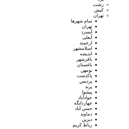
رشت
کیش
تهران
تمام شهر‌ها
تهران
آبسرد
آبعلی
ارجمند
اسلامشهر
اندیشه
باقرشهر
باغستان
بومهن
پاکدشت
پردیس
پرند
پیشوا
جوادآباد
چهاردانگه
حسن آباد
دماوند
دیزین
رباط کریم