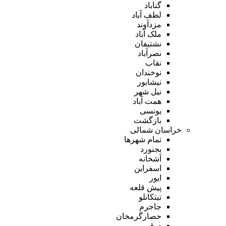
گناباد
لطف آباد
مزدآوند
ملک آباد
نشتیفان
نصرآباد
نقاب
نوخندان
نیشابور
نیل شهر
همت آباد
یونسی
بازگشت
خراسان شمالی
تمام شهر‌ها
بجنورد
آشخانه
اسفراین
ایور
پیش قلعه
تیتکانلو
جاجرم
حصارگرمخان
درق