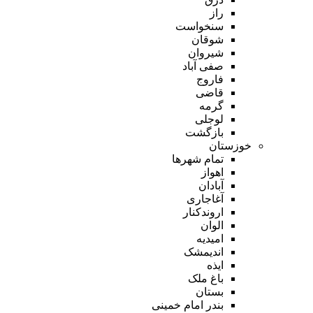
راز
سنخواست
شوقان
شیروان
صفی آباد
فاروج
قاضی
گرمه
لوجلی
بازگشت
خوزستان
تمام شهر‌ها
اهواز
آبادان
آغاجاری
اروندکنار
الوان
امیدیه
اندیمشک
ایذه
باغ ملک
بستان
بندر امام خمینی