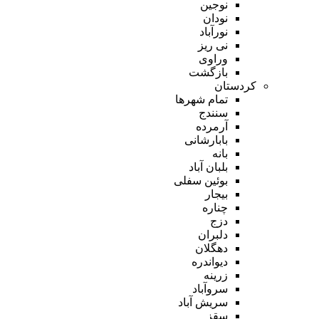
نوجین
نودان
نورآباد
نی ریز
وراوی
بازگشت
کردستان
تمام شهر‌ها
سنندج
آرمرده
بابارشانی
بانه
بلبان آباد
بوئین سفلی
بیجار
چناره
دزج
دلبران
دهگلان
دیواندره
زرینه
سروآباد
سریش آباد
سقز