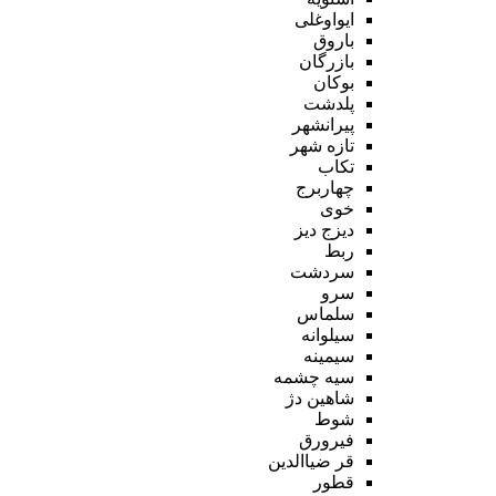
ایواوغلی
باروق
بازرگان
بوکان
پلدشت
پیرانشهر
تازه شهر
تکاب
چهاربرج
خوی
دیزج دیز
ربط
سردشت
سرو
سلماس
سیلوانه
سیمینه
سیه چشمه
شاهین دژ
شوط
فیرورق
قر ضیاالدین
قطور