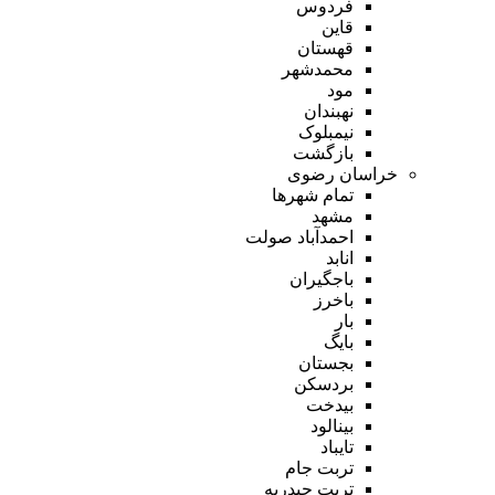
فردوس
قاین
قهستان
محمدشهر
مود
نهبندان
نیمبلوک
بازگشت
خراسان رضوی
تمام شهر‌ها
مشهد
احمدآباد صولت
انابد
باجگیران
باخرز
بار
بایگ
بجستان
بردسکن
بیدخت
بینالود
تایباد
تربت جام
تربت حیدریه