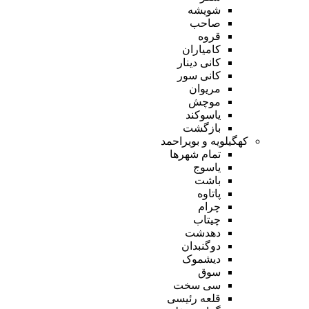
شویشه
صاحب
قروه
کامیاران
کانی دینار
کانی سور
مریوان
موچش
یاسوکند
بازگشت
کهگیلویه و بویراحمد
تمام شهر‌ها
یاسوج
باشت
پاتاوه
چرام
چیتاب
دهدشت
دوگنبدان
دیشموک
سوق
سی سخت
قلعه رئیسی