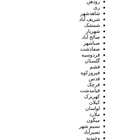
رودهن
ری
شاهدشهر
شریف آباد
شمشک
شهریار
صالح آباد
صباشهر
صفادشت
فردوسیه
گلستان
فشم
فیروزکوه
قدس
قرچک
قیامدشت
کهریزک
کیلان
لواسان
ملارد
میگون
نسیم شهر
نصیرآباد
وحیدیه