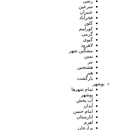
رضی
سرعین
عنبران
فخرآباد
کلور
کوراییم
گرمی
گیوی
لاهرود
مشگین شهر
نمین
نیر
هشتجین
هیر
بازگشت
بوشهر
تمام شهر‌ها
بوشهر
آب پخش
آبدان
امام حسن
انارستان
اهرم
برازجان