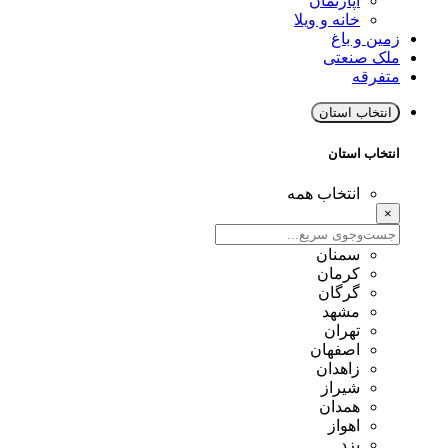
آپارتمان
خانه و ویلا
زمین و باغ
ملک صنعتی
متفرقه
انتخاب استان
انتخاب استان
انتخاب همه
×
سمنان
کرمان
گرگان
مشهد
تهران
اصفهان
زاهدان
شیراز
همدان
اهواز
یزد