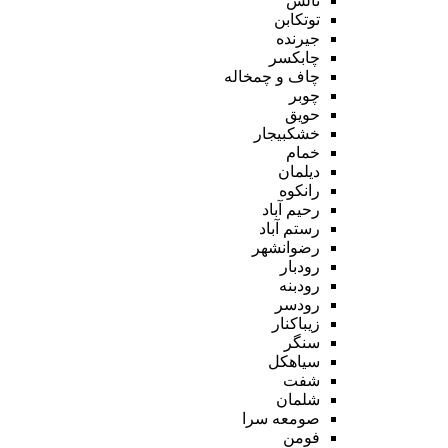
تالش
توتکابن
جیرنده
چابکسر
چاف و چمخاله
چوبر
حویق
خشکبیجار
خمام
دیلمان
رانکوه
رحیم آباد
رستم آباد
رضوانشهر
رودبار
رودبنه
رودسر
زیباکنار
سنگر
سیاهکل
شفت
شلمان
صومعه سرا
فومن