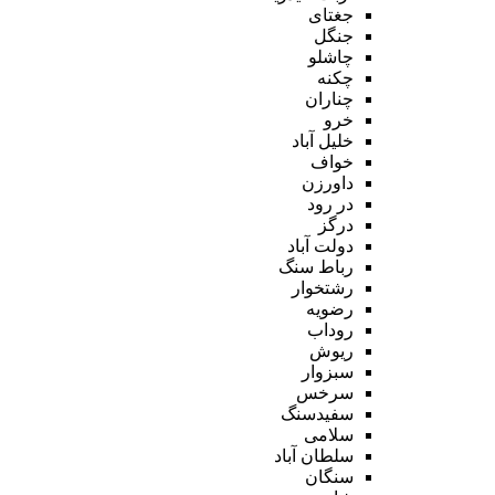
جغتای
جنگل
چاشلو
چکنه
چناران
خرو
خلیل آباد
خواف
داورزن
در رود
درگز
دولت آباد
رباط سنگ
رشتخوار
رضویه
روداب
ریوش
سبزوار
سرخس
سفیدسنگ
سلامی
سلطان آباد
سنگان