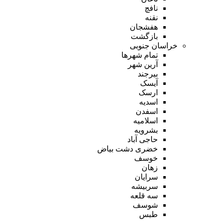
نافچ
نقنه
هفشجان
بازگشت
خراسان جنوبی
تمام شهر‌ها
آرین شهر
بیرجند
آیسک
ارسک
اسدیه
اسفدن
اسلامیه
بشرویه
حاجی آباد
خضری دشت بیاض
خوسف
زهان
سرایان
سربیشه
سه قلعه
شوسف
طبس