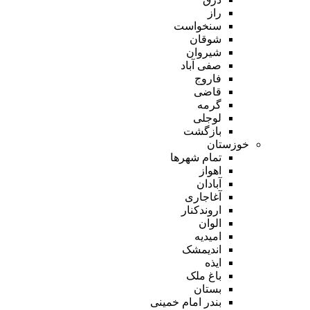
راز
سنخواست
شوقان
شیروان
صفی آباد
فاروج
قاضی
گرمه
لوجلی
بازگشت
خوزستان
تمام شهر‌ها
اهواز
آبادان
آغاجاری
اروندکنار
الوان
امیدیه
اندیمشک
ایذه
باغ ملک
بستان
بندر امام خمینی