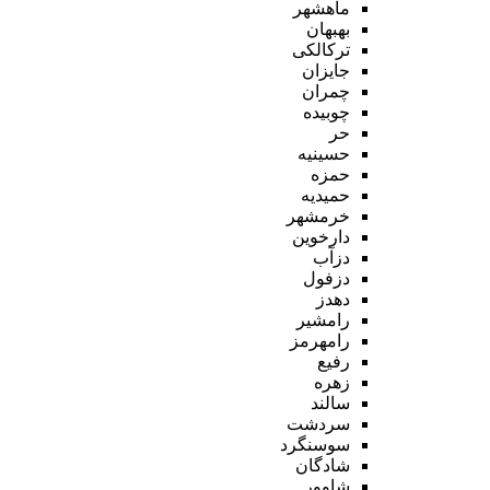
ماهشهر
بهبهان
ترکالکی
جایزان
چمران
چوبیده
حر
حسینیه
حمزه
حمیدیه
خرمشهر
دارخوین
دزآب
دزفول
دهدز
رامشیر
رامهرمز
رفیع
زهره
سالند
سردشت
سوسنگرد
شادگان
شاوور