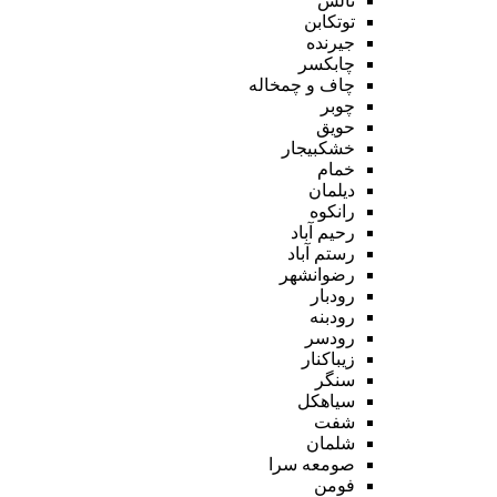
تالش
توتکابن
جیرنده
چابکسر
چاف و چمخاله
چوبر
حویق
خشکبیجار
خمام
دیلمان
رانکوه
رحیم آباد
رستم آباد
رضوانشهر
رودبار
رودبنه
رودسر
زیباکنار
سنگر
سیاهکل
شفت
شلمان
صومعه سرا
فومن