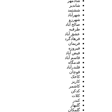
شادمهر
شاندیز
ششتمد
شهرآباد
شهرزو
صالح آباد
طرقبه
عشق آباد
فرهادگرد
فریمان
فیروزه
فیض آباد
قاسم آباد
قدمگاه
قلندرآباد
قوچان
کاخک
کاریز
کاشمر
کدکن
کلات
کندر
گلبهار
گلمکان