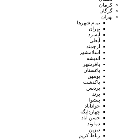
کرمان
گرگان
تهران
تمام شهر‌ها
تهران
آبسرد
آبعلی
ارجمند
اسلامشهر
اندیشه
باقرشهر
باغستان
بومهن
پاکدشت
پردیس
پرند
پیشوا
جوادآباد
چهاردانگه
حسن آباد
دماوند
دیزین
رباط کریم