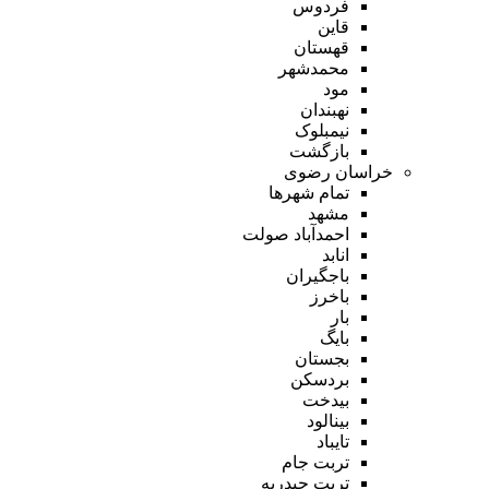
فردوس
قاین
قهستان
محمدشهر
مود
نهبندان
نیمبلوک
بازگشت
خراسان رضوی
تمام شهر‌ها
مشهد
احمدآباد صولت
انابد
باجگیران
باخرز
بار
بایگ
بجستان
بردسکن
بیدخت
بینالود
تایباد
تربت جام
تربت حیدریه