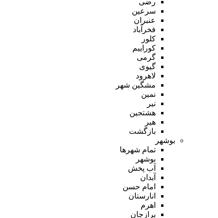
رضی
سرعین
عنبران
فخرآباد
کلور
کوراییم
گرمی
گیوی
لاهرود
مشگین شهر
نمین
نیر
هشتجین
هیر
بازگشت
بوشهر
تمام شهر‌ها
بوشهر
آب پخش
آبدان
امام حسن
انارستان
اهرم
برازجان