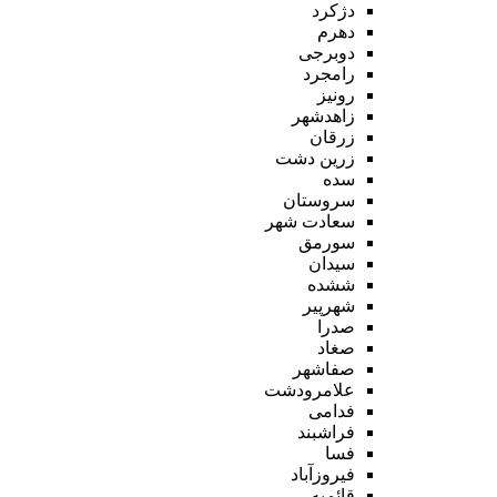
دژکرد
دهرم
دوبرجی
رامجرد
رونیز
زاهدشهر
زرقان
زرین دشت
سده
سروستان
سعادت شهر
سورمق
سیدان
ششده
شهرپیر
صدرا
صغاد
صفاشهر
علامرودشت
فدامی
فراشبند
فسا
فیروزآباد
قائمیه