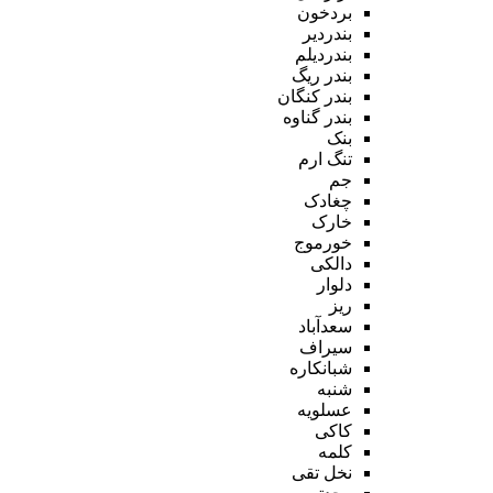
بردخون
بندردیر
بندردیلم
بندر ریگ
بندر کنگان
بندر گناوه
بنک
تنگ ارم
جم
چغادک
خارک
خورموج
دالکی
دلوار
ریز
سعدآباد
سیراف
شبانکاره
شنبه
عسلویه
کاکی
کلمه
نخل تقی