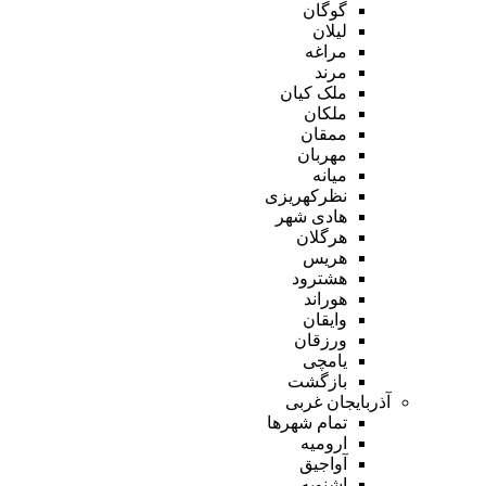
گوگان
لیلان
مراغه
مرند
ملک کیان
ملکان
ممقان
مهربان
میانه
نظرکهریزی
هادی شهر
هرگلان
هریس
هشترود
هوراند
وایقان
ورزقان
یامچی
بازگشت
آذربایجان غربی
تمام شهر‌ها
ارومیه
آواجیق
اشنویه