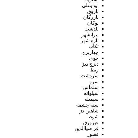
ایواوغلی
باروق
بازرگان
بوکان
پلدشت
پیرانشهر
تازه شهر
تکاب
چهاربرج
خوی
دیزج دیز
ربط
سردشت
سرو
سلماس
سیلوانه
سیمینه
سیه چشمه
شاهین دژ
شوط
فیرورق
قر ضیاالدین
قطور