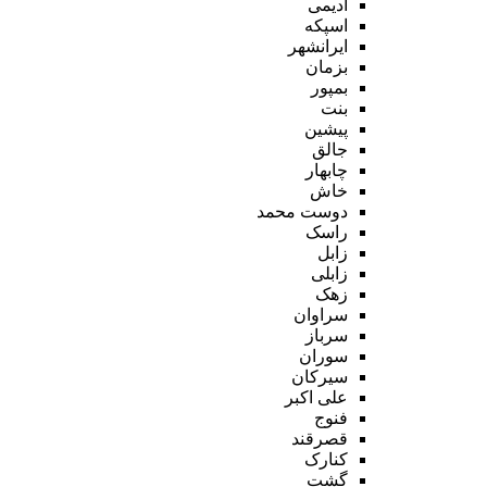
ادیمی
اسپکه
ایرانشهر
بزمان
بمپور
بنت
پیشین
جالق
چابهار
خاش
دوست محمد
راسک
زابل
زابلی
زهک
سراوان
سرباز
سوران
سیرکان
علی اکبر
فنوج
قصرقند
کنارک
گشت