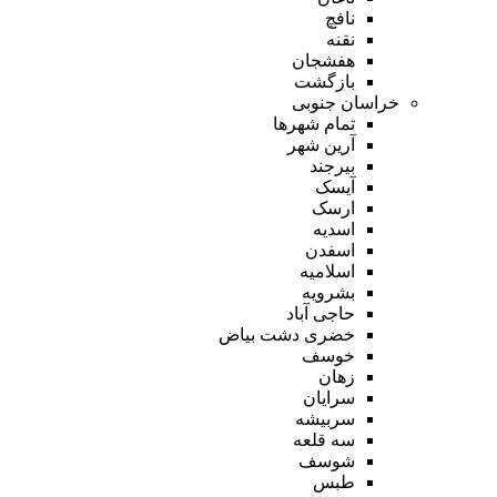
نافچ
نقنه
هفشجان
بازگشت
خراسان جنوبی
تمام شهر‌ها
آرین شهر
بیرجند
آیسک
ارسک
اسدیه
اسفدن
اسلامیه
بشرویه
حاجی آباد
خضری دشت بیاض
خوسف
زهان
سرایان
سربیشه
سه قلعه
شوسف
طبس