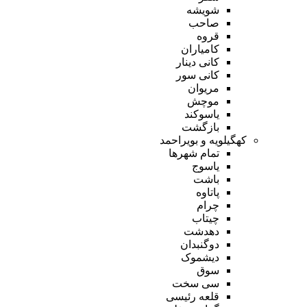
شویشه
صاحب
قروه
کامیاران
کانی دینار
کانی سور
مریوان
موچش
یاسوکند
بازگشت
کهگیلویه و بویراحمد
تمام شهر‌ها
یاسوج
باشت
پاتاوه
چرام
چیتاب
دهدشت
دوگنبدان
دیشموک
سوق
سی سخت
قلعه رئیسی