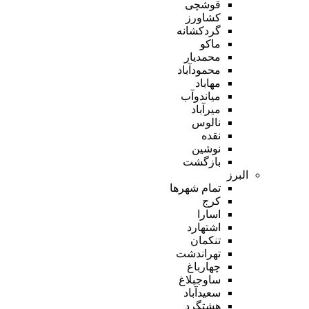
قوشچی
کشاورز
گردکشانه
ماکو
محمدیار
محمودآباد
مهاباد
میاندوآب
میرآباد
نالوس
نقده
نوشین
بازگشت
البرز
تمام شهر‌ها
کرج
اسارا
اشتهارد
تنکمان
تهراندشت
چهارباغ
ساوجبلاغ
سعیدآباد
هشتگرد