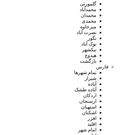
گلمورتی
محمدآباد
محمدان
محمدی
میرجاوه
نصرت آباد
نگور
نوک آباد
نیکشهر
هیدوچ
بازگشت
فارس
تمام شهر‌ها
شیراز
آباده
آباده طشک
اردکان
ارسنجان
استهبان
اشکنان
افزر
اقلید
امام شهر