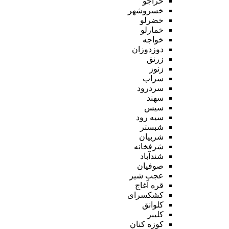
خراجو
خسروشهر
خضرلو
خمارلو
خواجه
دوزدوزان
زرنق
زنوز
سراب
سردرود
سهند
سیس
سیه رود
شبستر
شربیان
شرفخانه
شندآباد
صوفیان
عجب شیر
قره آغاج
کشکسرای
کلوانق
کلیبر
کوزه کنان