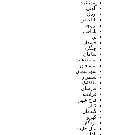
شهرکرد
آلونی
اردل
باباحیدر
بروجن
بلداجی
بن
جونقان
چلگرد
سامان
سفیددشت
سودجان
سورشجان
شلمزار
طاقانک
فارسان
فرادبنه
فرخ شهر
کیان
گندمان
گهرو
لردگان
مال خلیفه
ناغان