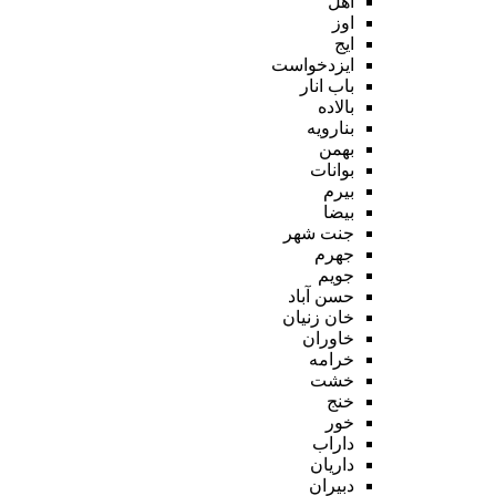
اهل
اوز
ایج
ایزدخواست
باب انار
بالاده
بنارویه
بهمن
بوانات
بیرم
بیضا
جنت شهر
جهرم
جویم
حسن آباد
خان زنیان
خاوران
خرامه
خشت
خنج
خور
داراب
داریان
دبیران