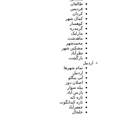
طالقان
فردیس
کردان
کمال شهر
کوهسار
گرمدره
مارلیک
ماهدشت
محمدشهر
مشکین شهر
نظرآباد
بازگشت
اردبیل
تمام شهر‌ها
اردبیل
آبی بیگلو
اصلان دوز
بیله سوار
پارس آباد
تازه کند
تازه کندانگوت
جعفرآباد
خلخال