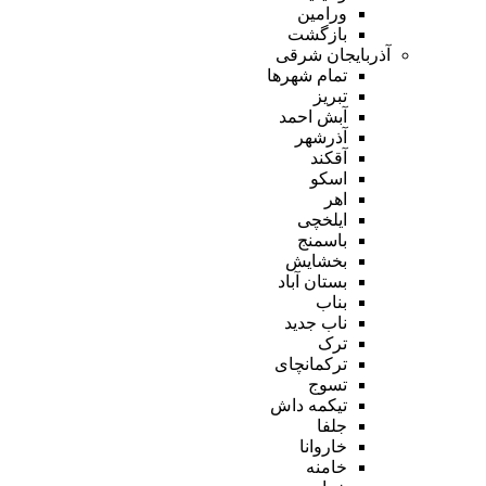
ورامین
بازگشت
آذربایجان شرقی
تمام شهر‌ها
تبریز
آبش احمد
آذرشهر
آقکند
اسکو
اهر
ایلخچی
باسمنج
بخشایش
بستان آباد
بناب
ناب جدید
ترک
ترکمانچای
تسوج
تیکمه داش
جلفا
خاروانا
خامنه