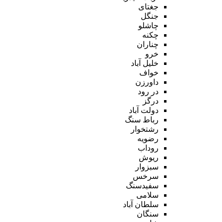
جغتای
جنگل
چاشلو
چکنه
چناران
خرو
خلیل آباد
خواف
داورزن
در رود
درگز
دولت آباد
رباط سنگ
رشتخوار
رضویه
روداب
ریوش
سبزوار
سرخس
سفیدسنگ
سلامی
سلطان آباد
سنگان