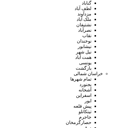
گناباد
لطف آباد
مزدآوند
ملک آباد
نشتیفان
نصرآباد
نقاب
نوخندان
نیشابور
نیل شهر
همت آباد
یونسی
بازگشت
خراسان شمالی
تمام شهر‌ها
بجنورد
آشخانه
اسفراین
ایور
پیش قلعه
تیتکانلو
جاجرم
حصارگرمخان
درق