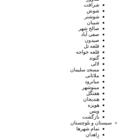
شرافت
شوش
شوشتر
شیبان
صالح شهر
صفی آباد
صیدون
قلعه تل
قلعه خواجه
گتوند
لالی
مسجد سلیمان
ملاثانی
میانرود
مینوشهر
هفتگل
هندیجان
هویزه
ویس
بازگشت
سیستان و بلوچستان
تمام شهر‌ها
زاهدان