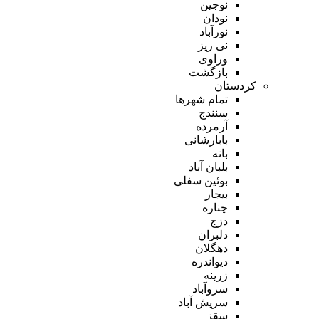
نوجین
نودان
نورآباد
نی ریز
وراوی
بازگشت
کردستان
تمام شهر‌ها
سنندج
آرمرده
بابارشانی
بانه
بلبان آباد
بوئین سفلی
بیجار
چناره
دزج
دلبران
دهگلان
دیواندره
زرینه
سروآباد
سریش آباد
سقز