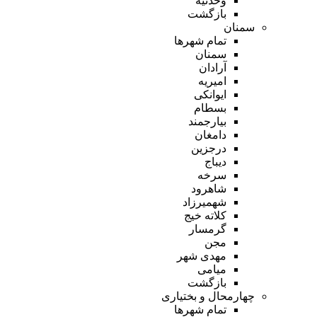
وحدتیه
بازگشت
سمنان
تمام شهر‌ها
سمنان
آرادان
امیریه
ایوانکی
بسطام
بیارجمند
دامغان
درجزین
دیباج
سرخه
شاهرود
شهمیرزاد
کلاته خیج
گرمسار
مجن
مهدی شهر
میامی
بازگشت
چهارمحال و بختیاری
تمام شهر‌ها