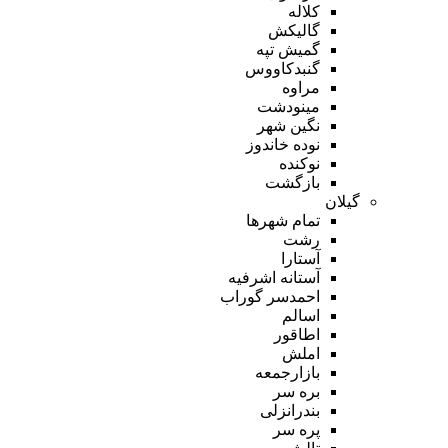
کلاله
گالیکش
گمیش تپه
گنبدکاووس
مراوه
مینودشت
نگین شهر
نوده خاندوز
نوکنده
بازگشت
گیلان
تمام شهر‌ها
رشت
آستارا
آستانه اشرفیه
احمدسر گوراب
اسالم
اطاقور
املش
بازارجمعه
بره سر
بندرانزلی
پره سر