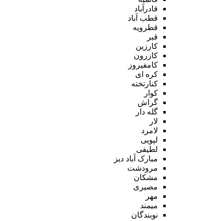
قادرآباد
قطب آباد
قطرویه
قیر
کارزین
کازرون
کامفیروز
کره ای
کنارتخته
کوار
گراش
گله دار
لار
لامرد
لپویی
لطیفی
مبارک آباد دیز
مرودشت
مشکان
مصیری
مهر
میمند
نوبندگان