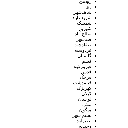
رودهن
ری
شاهدشهر
شریف آباد
شمشک
شهریار
صالح آباد
صباشهر
صفادشت
فردوسیه
گلستان
فشم
فیروزکوه
قدس
قرچک
قیامدشت
کهریزک
کیلان
لواسان
ملارد
میگون
نسیم شهر
نصیرآباد
وحیدیه