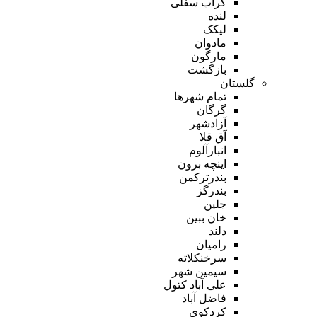
گراب سفلی
لنده
لیکک
مادوان
مارگون
بازگشت
گلستان
تمام شهر‌ها
گرگان
آزادشهر
آق قلا
انبارآلوم
اینچه برون
بندرترکمن
بندرگز
جلین
خان ببین
دلند
رامیان
سرخنکلاته
سیمین شهر
علی آباد کتول
فاضل آباد
کردکوی