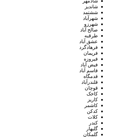
شادمهر
شاندیز
ششتمد
شهرآباد
شهرزو
صالح آباد
طرقبه
عشق آباد
فرهادگرد
فریمان
فیروزه
فیض آباد
قاسم آباد
قدمگاه
قلندرآباد
قوچان
کاخک
کاریز
کاشمر
کدکن
کلات
کندر
گلبهار
گلمکان