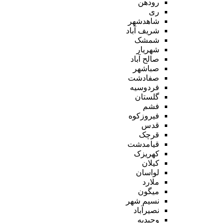
رودهن
ری
شاهدشهر
شریف آباد
شمشک
شهریار
صالح آباد
صباشهر
صفادشت
فردوسیه
گلستان
فشم
فیروزکوه
قدس
قرچک
قیامدشت
کهریزک
کیلان
لواسان
ملارد
میگون
نسیم شهر
نصیرآباد
وحیدیه