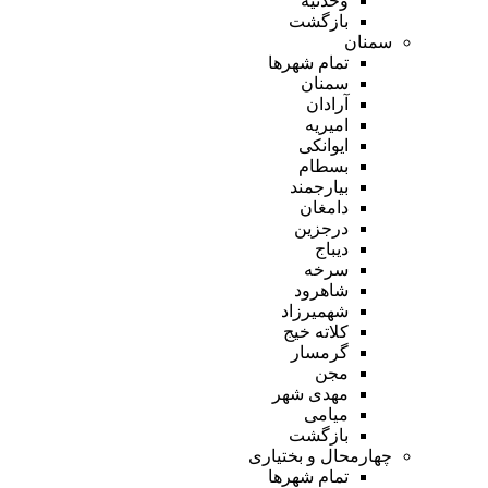
وحدتیه
بازگشت
سمنان
تمام شهر‌ها
سمنان
آرادان
امیریه
ایوانکی
بسطام
بیارجمند
دامغان
درجزین
دیباج
سرخه
شاهرود
شهمیرزاد
کلاته خیج
گرمسار
مجن
مهدی شهر
میامی
بازگشت
چهارمحال و بختیاری
تمام شهر‌ها