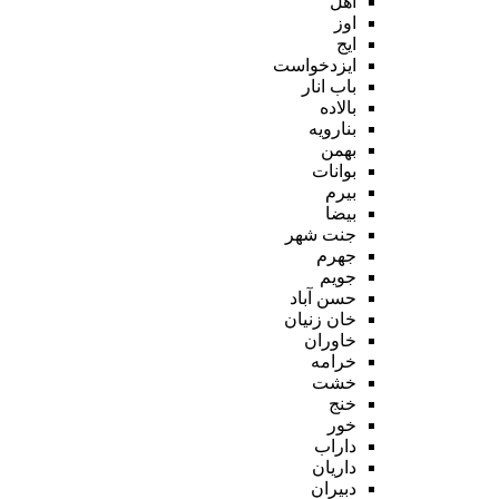
اهل
اوز
ایج
ایزدخواست
باب انار
بالاده
بنارویه
بهمن
بوانات
بیرم
بیضا
جنت شهر
جهرم
جویم
حسن آباد
خان زنیان
خاوران
خرامه
خشت
خنج
خور
داراب
داریان
دبیران