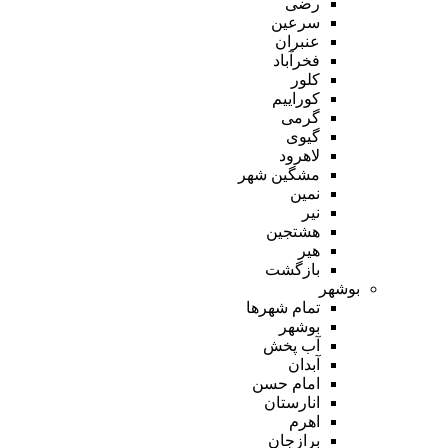
رضی
سرعین
عنبران
فخرآباد
کلور
کوراییم
گرمی
گیوی
لاهرود
مشگین شهر
نمین
نیر
هشتجین
هیر
بازگشت
بوشهر
تمام شهر‌ها
بوشهر
آب پخش
آبدان
امام حسن
انارستان
اهرم
برازجان