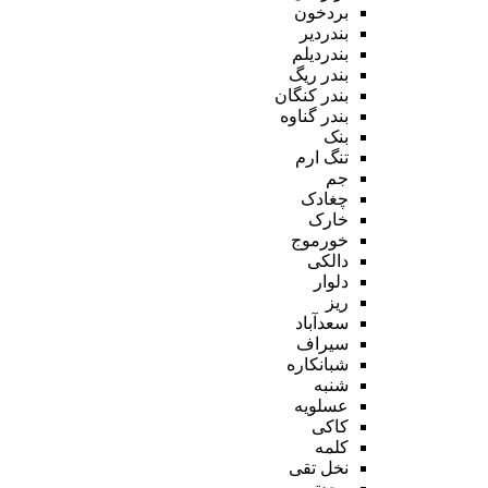
بردخون
بندردیر
بندردیلم
بندر ریگ
بندر کنگان
بندر گناوه
بنک
تنگ ارم
جم
چغادک
خارک
خورموج
دالکی
دلوار
ریز
سعدآباد
سیراف
شبانکاره
شنبه
عسلویه
کاکی
کلمه
نخل تقی