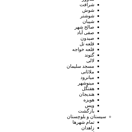
شرافت
شوش
شوشتر
شیبان
صالح شهر
صفی آباد
صیدون
قلعه تل
قلعه خواجه
گتوند
لالی
مسجد سلیمان
ملاثانی
میانرود
مینوشهر
هفتگل
هندیجان
هویزه
ویس
بازگشت
سیستان و بلوچستان
تمام شهر‌ها
زاهدان