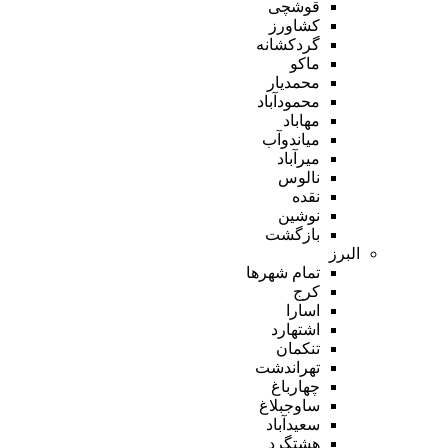
قوشچی
کشاورز
گردکشانه
ماکو
محمدیار
محمودآباد
مهاباد
میاندوآب
میرآباد
نالوس
نقده
نوشین
بازگشت
البرز
تمام شهر‌ها
کرج
اسارا
اشتهارد
تنکمان
تهراندشت
چهارباغ
ساوجبلاغ
سعیدآباد
هشتگرد