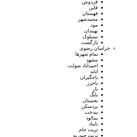
فردوس
قاین
قهستان
محمدشهر
مود
نهبندان
نیمبلوک
بازگشت
خراسان رضوی
تمام شهر‌ها
مشهد
احمدآباد صولت
انابد
باجگیران
باخرز
بار
بایگ
بجستان
بردسکن
بیدخت
بینالود
تایباد
تربت جام
تربت حیدریه