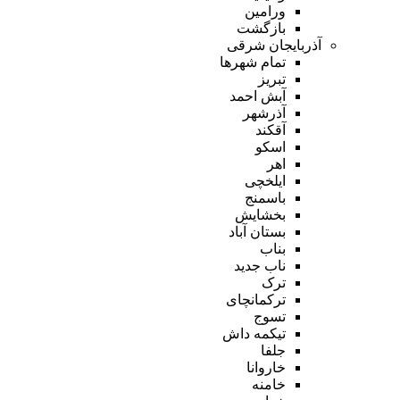
ورامین
بازگشت
آذربایجان شرقی
تمام شهر‌ها
تبریز
آبش احمد
آذرشهر
آقکند
اسکو
اهر
ایلخچی
باسمنج
بخشایش
بستان آباد
بناب
ناب جدید
ترک
ترکمانچای
تسوج
تیکمه داش
جلفا
خاروانا
خامنه