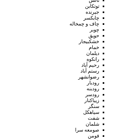
تالش
توتکابن
جیرنده
چابکسر
چاف و چمخاله
چوبر
حویق
خشکبیجار
خمام
دیلمان
رانکوه
رحیم آباد
رستم آباد
رضوانشهر
رودبار
رودبنه
رودسر
زیباکنار
سنگر
سیاهکل
شفت
شلمان
صومعه سرا
فومن