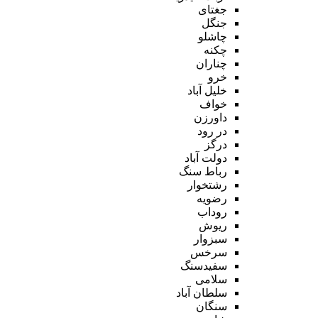
جغتای
جنگل
چاشلو
چکنه
چناران
خرو
خلیل آباد
خواف
داورزن
در رود
درگز
دولت آباد
رباط سنگ
رشتخوار
رضویه
روداب
ریوش
سبزوار
سرخس
سفیدسنگ
سلامی
سلطان آباد
سنگان