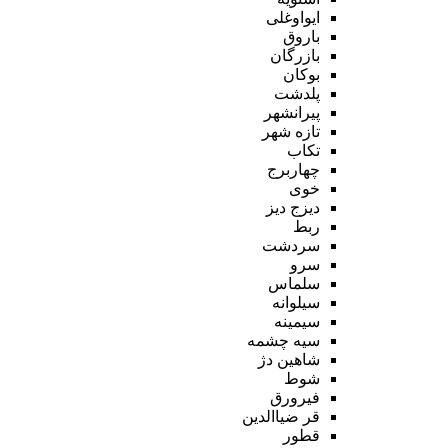
ایواوغلی
باروق
بازرگان
بوکان
پلدشت
پیرانشهر
تازه شهر
تکاب
چهاربرج
خوی
دیزج دیز
ربط
سردشت
سرو
سلماس
سیلوانه
سیمینه
سیه چشمه
شاهین دژ
شوط
فیرورق
قر ضیاالدین
قطور