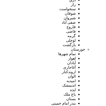
راز
سنخواست
شوقان
شیروان
صفی آباد
فاروج
قاضی
گرمه
لوجلی
بازگشت
خوزستان
تمام شهر‌ها
اهواز
آبادان
آغاجاری
اروندکنار
الوان
امیدیه
اندیمشک
ایذه
باغ ملک
بستان
بندر امام خمینی