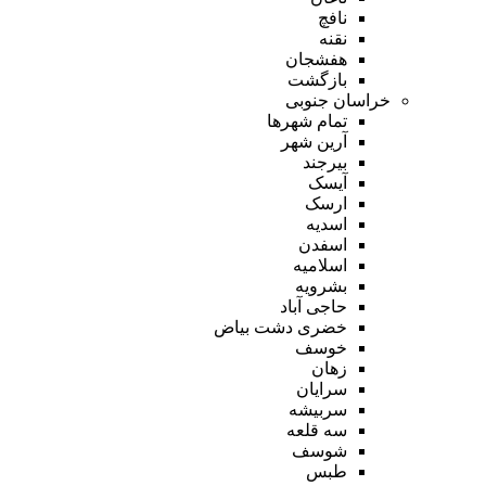
نافچ
نقنه
هفشجان
بازگشت
خراسان جنوبی
تمام شهر‌ها
آرین شهر
بیرجند
آیسک
ارسک
اسدیه
اسفدن
اسلامیه
بشرویه
حاجی آباد
خضری دشت بیاض
خوسف
زهان
سرایان
سربیشه
سه قلعه
شوسف
طبس