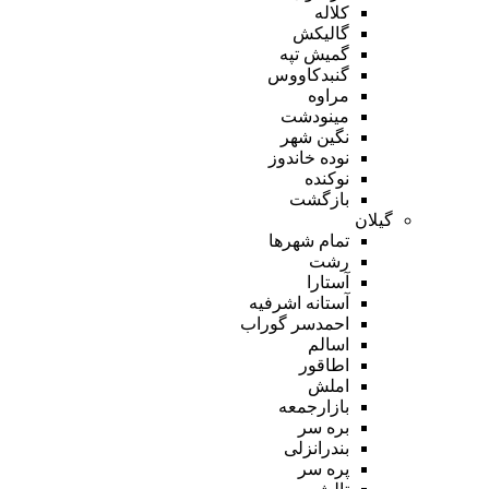
کلاله
گالیکش
گمیش تپه
گنبدکاووس
مراوه
مینودشت
نگین شهر
نوده خاندوز
نوکنده
بازگشت
گیلان
تمام شهر‌ها
رشت
آستارا
آستانه اشرفیه
احمدسر گوراب
اسالم
اطاقور
املش
بازارجمعه
بره سر
بندرانزلی
پره سر