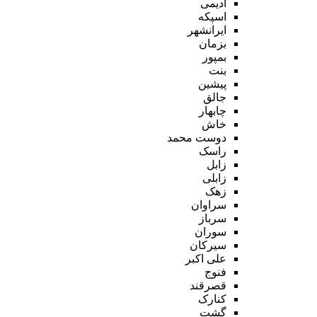
ادیمی
اسپکه
ایرانشهر
بزمان
بمپور
بنت
پیشین
جالق
چابهار
خاش
دوست محمد
راسک
زابل
زابلی
زهک
سراوان
سرباز
سوران
سیرکان
علی اکبر
فنوج
قصرقند
کنارک
گشت