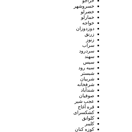
خراجو
خسروشهر
خضرلو
خمارلو
خواجه
دوزدوزان
زرنق
زنوز
سراب
سردرود
سهند
سیس
سیه رود
شبستر
شربیان
شرفخانه
شندآباد
صوفیان
عجب شیر
قره آغاج
کشکسرای
کلوانق
کلیبر
کوزه کنان