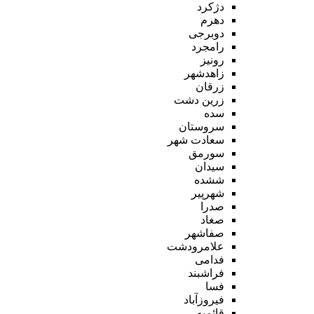
دژکرد
دهرم
دوبرجی
رامجرد
رونیز
زاهدشهر
زرقان
زرین دشت
سده
سروستان
سعادت شهر
سورمق
سیدان
ششده
شهرپیر
صدرا
صغاد
صفاشهر
علامرودشت
فدامی
فراشبند
فسا
فیروزآباد
قائمیه