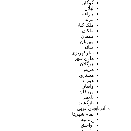
گوگان
لیلان
مراغه
مرند
ملک کیان
ملکان
ممقان
مهربان
میانه
نظرکهریزی
هادی شهر
هرگلان
هریس
هشترود
هوراند
وایقان
ورزقان
یامچی
بازگشت
آذربایجان غربی
تمام شهر‌ها
ارومیه
آواجیق
اشنویه