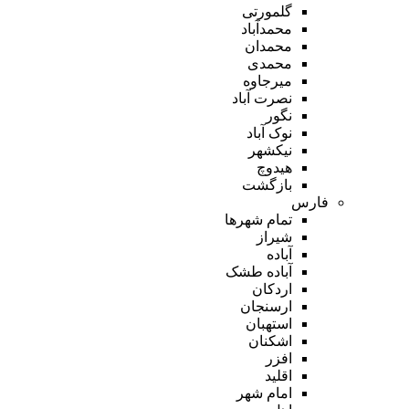
گلمورتی
محمدآباد
محمدان
محمدی
میرجاوه
نصرت آباد
نگور
نوک آباد
نیکشهر
هیدوچ
بازگشت
فارس
تمام شهر‌ها
شیراز
آباده
آباده طشک
اردکان
ارسنجان
استهبان
اشکنان
افزر
اقلید
امام شهر