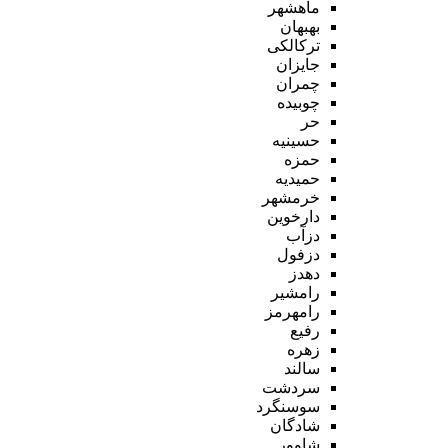
ماهشهر
بهبهان
ترکالکی
جایزان
چمران
چوبیده
حر
حسینیه
حمزه
حمیدیه
خرمشهر
دارخوین
دزآب
دزفول
دهدز
رامشیر
رامهرمز
رفیع
زهره
سالند
سردشت
سوسنگرد
شادگان
شاوور