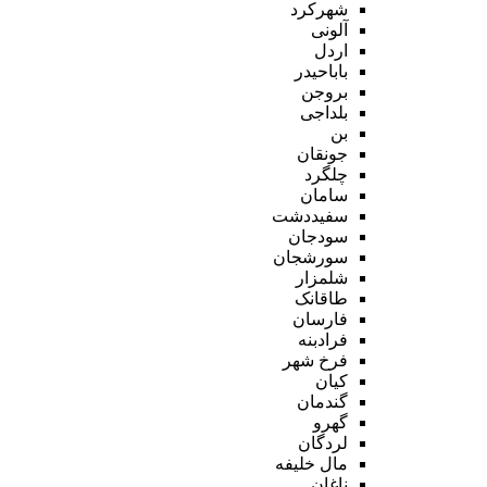
شهرکرد
آلونی
اردل
باباحیدر
بروجن
بلداجی
بن
جونقان
چلگرد
سامان
سفیددشت
سودجان
سورشجان
شلمزار
طاقانک
فارسان
فرادبنه
فرخ شهر
کیان
گندمان
گهرو
لردگان
مال خلیفه
ناغان