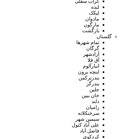
گراب سفلی
لنده
لیکک
مادوان
مارگون
بازگشت
گلستان
تمام شهر‌ها
گرگان
آزادشهر
آق قلا
انبارآلوم
اینچه برون
بندرترکمن
بندرگز
جلین
خان ببین
دلند
رامیان
سرخنکلاته
سیمین شهر
علی آباد کتول
فاضل آباد
کردکوی