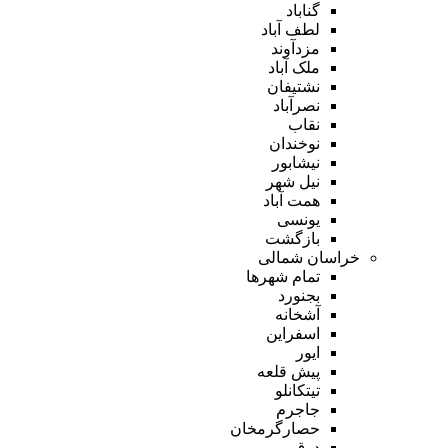
گناباد
لطف آباد
مزدآوند
ملک آباد
نشتیفان
نصرآباد
نقاب
نوخندان
نیشابور
نیل شهر
همت آباد
یونسی
بازگشت
خراسان شمالی
تمام شهر‌ها
بجنورد
آشخانه
اسفراین
ایور
پیش قلعه
تیتکانلو
جاجرم
حصارگرمخان
درق