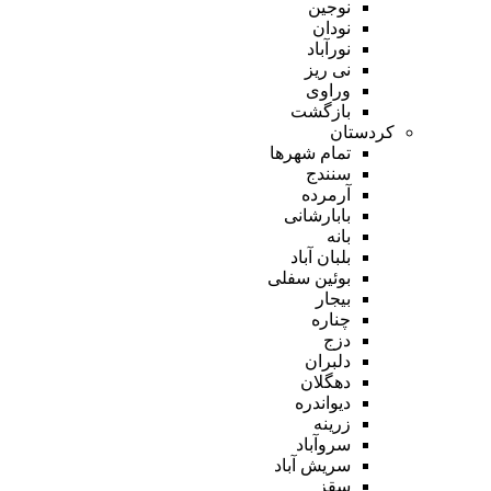
نوجین
نودان
نورآباد
نی ریز
وراوی
بازگشت
کردستان
تمام شهر‌ها
سنندج
آرمرده
بابارشانی
بانه
بلبان آباد
بوئین سفلی
بیجار
چناره
دزج
دلبران
دهگلان
دیواندره
زرینه
سروآباد
سریش آباد
سقز