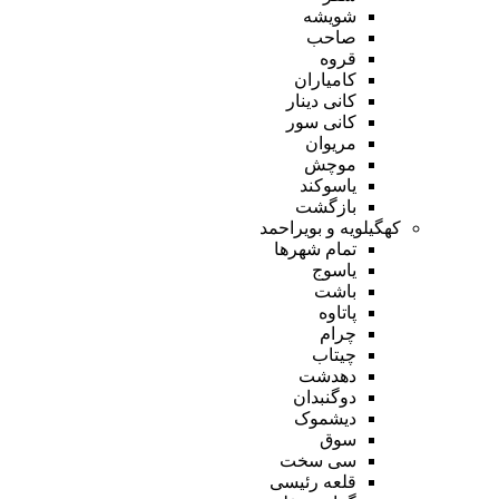
شویشه
صاحب
قروه
کامیاران
کانی دینار
کانی سور
مریوان
موچش
یاسوکند
بازگشت
کهگیلویه و بویراحمد
تمام شهر‌ها
یاسوج
باشت
پاتاوه
چرام
چیتاب
دهدشت
دوگنبدان
دیشموک
سوق
سی سخت
قلعه رئیسی