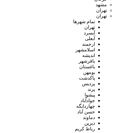
مشهد
تهران
تهران
تمام شهر‌ها
تهران
آبسرد
آبعلی
ارجمند
اسلامشهر
اندیشه
باقرشهر
باغستان
بومهن
پاکدشت
پردیس
پرند
پیشوا
جوادآباد
چهاردانگه
حسن آباد
دماوند
دیزین
رباط کریم