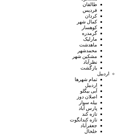
طالقان
فردیس
کردان
کمال شهر
کوهسار
گرمدره
مارلیک
ماهدشت
محمدشهر
مشکین شهر
نظرآباد
بازگشت
اردبیل
تمام شهر‌ها
اردبیل
آبی بیگلو
اصلان دوز
بیله سوار
پارس آباد
تازه کند
تازه کندانگوت
جعفرآباد
خلخال