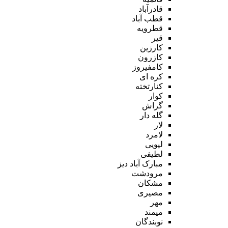
قادرآباد
قطب آباد
قطرویه
قیر
کارزین
کازرون
کامفیروز
کره ای
کنارتخته
کوار
گراش
گله دار
لار
لامرد
لپویی
لطیفی
مبارک آباد دیز
مرودشت
مشکان
مصیری
مهر
میمند
نوبندگان