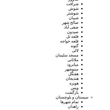
شرافت
شوش
شوشتر
شیبان
صالح شهر
صفی آباد
صیدون
قلعه تل
قلعه خواجه
گتوند
لالی
مسجد سلیمان
ملاثانی
میانرود
مینوشهر
هفتگل
هندیجان
هویزه
ویس
بازگشت
سیستان و بلوچستان
تمام شهر‌ها
زاهدان