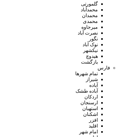
گلمورتی
محمدآباد
محمدان
محمدی
میرجاوه
نصرت آباد
نگور
نوک آباد
نیکشهر
هیدوچ
بازگشت
فارس
تمام شهر‌ها
شیراز
آباده
آباده طشک
اردکان
ارسنجان
استهبان
اشکنان
افزر
اقلید
امام شهر