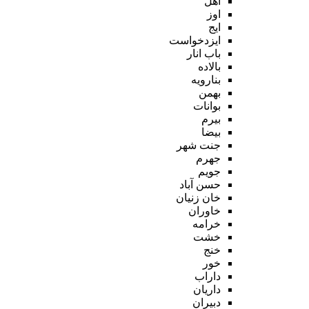
اهل
اوز
ایج
ایزدخواست
باب انار
بالاده
بنارویه
بهمن
بوانات
بیرم
بیضا
جنت شهر
جهرم
جویم
حسن آباد
خان زنیان
خاوران
خرامه
خشت
خنج
خور
داراب
داریان
دبیران