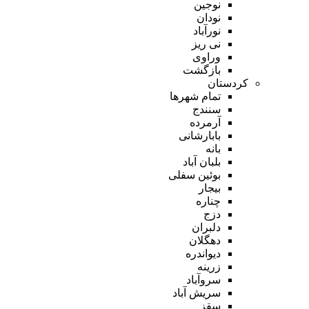
نوجین
نودان
نورآباد
نی ریز
وراوی
بازگشت
کردستان
تمام شهر‌ها
سنندج
آرمرده
بابارشانی
بانه
بلبان آباد
بوئین سفلی
بیجار
چناره
دزج
دلبران
دهگلان
دیواندره
زرینه
سروآباد
سریش آباد
سقز