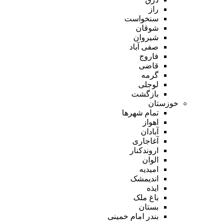
راز
سنخواست
شوقان
شیروان
صفی آباد
فاروج
قاضی
گرمه
لوجلی
بازگشت
خوزستان
تمام شهر‌ها
اهواز
آبادان
آغاجاری
اروندکنار
الوان
امیدیه
اندیمشک
ایذه
باغ ملک
بستان
بندر امام خمینی