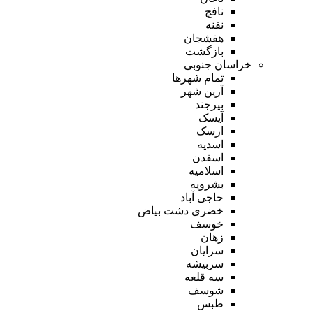
نافچ
نقنه
هفشجان
بازگشت
خراسان جنوبی
تمام شهر‌ها
آرین شهر
بیرجند
آیسک
ارسک
اسدیه
اسفدن
اسلامیه
بشرویه
حاجی آباد
خضری دشت بیاض
خوسف
زهان
سرایان
سربیشه
سه قلعه
شوسف
طبس