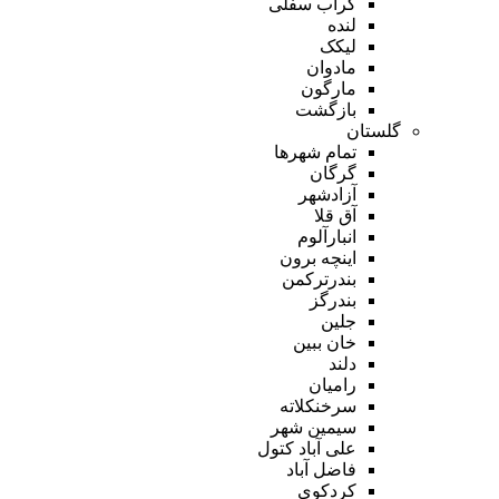
گراب سفلی
لنده
لیکک
مادوان
مارگون
بازگشت
گلستان
تمام شهر‌ها
گرگان
آزادشهر
آق قلا
انبارآلوم
اینچه برون
بندرترکمن
بندرگز
جلین
خان ببین
دلند
رامیان
سرخنکلاته
سیمین شهر
علی آباد کتول
فاضل آباد
کردکوی