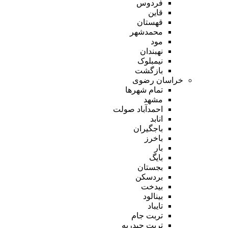
فردوس
قاین
قهستان
محمدشهر
مود
نهبندان
نیمبلوک
بازگشت
خراسان رضوی
تمام شهر‌ها
مشهد
احمدآباد صولت
انابد
باجگیران
باخرز
بار
بایگ
بجستان
بردسکن
بیدخت
بینالود
تایباد
تربت جام
تربت حیدریه