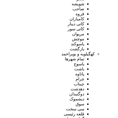
شویشه
صاحب
قروه
کامیاران
کانی دینار
کانی سور
مریوان
موچش
یاسوکند
بازگشت
کهگیلویه و بویراحمد
تمام شهر‌ها
یاسوج
باشت
پاتاوه
چرام
چیتاب
دهدشت
دوگنبدان
دیشموک
سوق
سی سخت
قلعه رئیسی