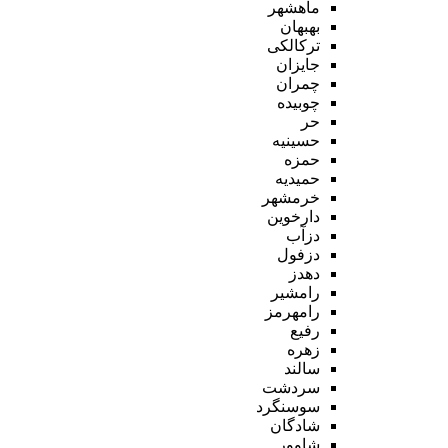
ماهشهر
بهبهان
ترکالکی
جایزان
چمران
چوبیده
حر
حسینیه
حمزه
حمیدیه
خرمشهر
دارخوین
دزآب
دزفول
دهدز
رامشیر
رامهرمز
رفیع
زهره
سالند
سردشت
سوسنگرد
شادگان
شاوور