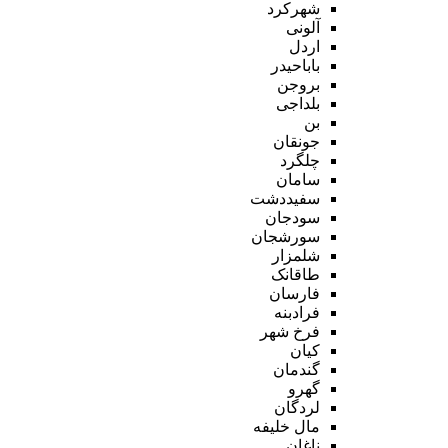
شهرکرد
آلونی
اردل
باباحیدر
بروجن
بلداجی
بن
جونقان
چلگرد
سامان
سفیددشت
سودجان
سورشجان
شلمزار
طاقانک
فارسان
فرادبنه
فرخ شهر
کیان
گندمان
گهرو
لردگان
مال خلیفه
ناغان