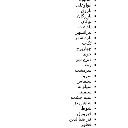
ایواوغلی
باروق
بازرگان
بوکان
پلدشت
پیرانشهر
تازه شهر
تکاب
چهاربرج
خوی
دیزج دیز
ربط
سردشت
سرو
سلماس
سیلوانه
سیمینه
سیه چشمه
شاهین دژ
شوط
فیرورق
قر ضیاالدین
قطور