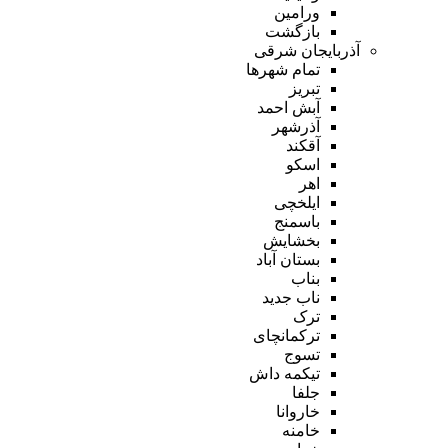
ورامین
بازگشت
آذربایجان شرقی
تمام شهر‌ها
تبریز
آبش احمد
آذرشهر
آقکند
اسکو
اهر
ایلخچی
باسمنج
بخشایش
بستان آباد
بناب
ناب جدید
ترک
ترکمانچای
تسوج
تیکمه داش
جلفا
خاروانا
خامنه