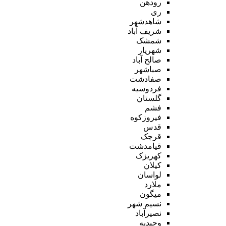
رودهن
ری
شاهدشهر
شریف آباد
شمشک
شهریار
صالح آباد
صباشهر
صفادشت
فردوسیه
گلستان
فشم
فیروزکوه
قدس
قرچک
قیامدشت
کهریزک
کیلان
لواسان
ملارد
میگون
نسیم شهر
نصیرآباد
وحیدیه