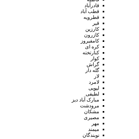
قادرآباد
قطب آباد
قطرویه
قیر
کارزین
کازرون
کامفیروز
کره ای
کنارتخته
کوار
گراش
گله دار
لار
لامرد
لپویی
لطیفی
مبارک آباد دیز
مرودشت
مشکان
مصیری
مهر
میمند
نوبندگان