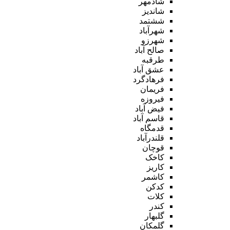
شادمهر
شاندیز
ششتمد
شهرآباد
شهرزو
صالح آباد
طرقبه
عشق آباد
فرهادگرد
فریمان
فیروزه
فیض آباد
قاسم آباد
قدمگاه
قلندرآباد
قوچان
کاخک
کاریز
کاشمر
کدکن
کلات
کندر
گلبهار
گلمکان