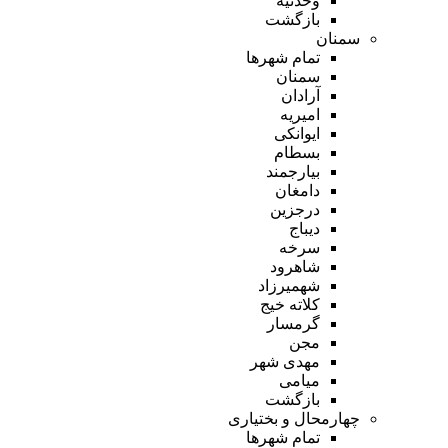
وحدتیه
بازگشت
سمنان
تمام شهر‌ها
سمنان
آرادان
امیریه
ایوانکی
بسطام
بیارجمند
دامغان
درجزین
دیباج
سرخه
شاهرود
شهمیرزاد
کلاته خیج
گرمسار
مجن
مهدی شهر
میامی
بازگشت
چهارمحال و بختیاری
تمام شهر‌ها