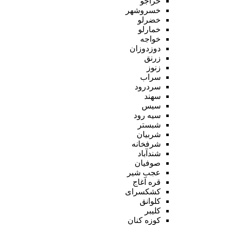
خراجو
خسروشهر
خضرلو
خمارلو
خواجه
دوزدوزان
زرنق
زنوز
سراب
سردرود
سهند
سیس
سیه رود
شبستر
شربیان
شرفخانه
شندآباد
صوفیان
عجب شیر
قره آغاج
کشکسرای
کلوانق
کلیبر
کوزه کنان