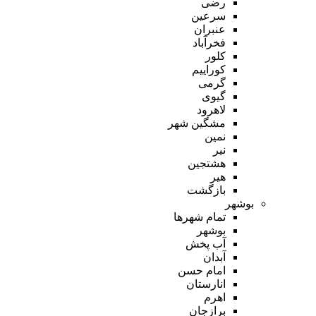
رضی
سرعین
عنبران
فخرآباد
کلور
کوراییم
گرمی
گیوی
لاهرود
مشگین شهر
نمین
نیر
هشتجین
هیر
بازگشت
بوشهر
تمام شهر‌ها
بوشهر
آب پخش
آبدان
امام حسن
انارستان
اهرم
برازجان