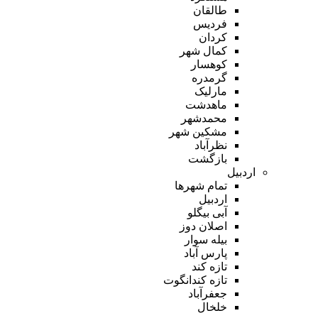
طالقان
فردیس
کردان
کمال شهر
کوهسار
گرمدره
مارلیک
ماهدشت
محمدشهر
مشکین شهر
نظرآباد
بازگشت
اردبیل
تمام شهر‌ها
اردبیل
آبی بیگلو
اصلان دوز
بیله سوار
پارس آباد
تازه کند
تازه کندانگوت
جعفرآباد
خلخال