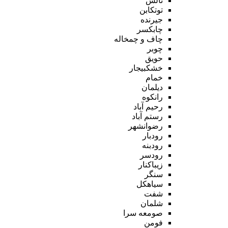
تالش
توتکابن
جیرنده
چابکسر
چاف و چمخاله
چوبر
حویق
خشکبیجار
خمام
دیلمان
رانکوه
رحیم آباد
رستم آباد
رضوانشهر
رودبار
رودبنه
رودسر
زیباکنار
سنگر
سیاهکل
شفت
شلمان
صومعه سرا
فومن