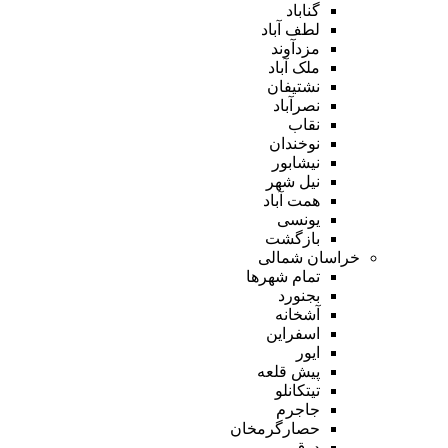
گناباد
لطف آباد
مزدآوند
ملک آباد
نشتیفان
نصرآباد
نقاب
نوخندان
نیشابور
نیل شهر
همت آباد
یونسی
بازگشت
خراسان شمالی
تمام شهر‌ها
بجنورد
آشخانه
اسفراین
ایور
پیش قلعه
تیتکانلو
جاجرم
حصارگرمخان
درق