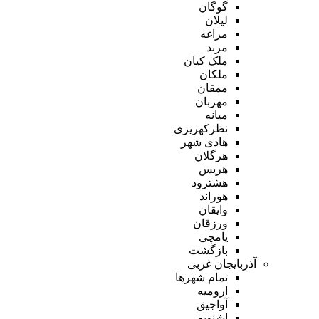
گوگان
لیلان
مراغه
مرند
ملک کیان
ملکان
ممقان
مهربان
میانه
نظرکهریزی
هادی شهر
هرگلان
هریس
هشترود
هوراند
وایقان
ورزقان
یامچی
بازگشت
آذربایجان غربی
تمام شهر‌ها
ارومیه
آواجیق
اشنویه