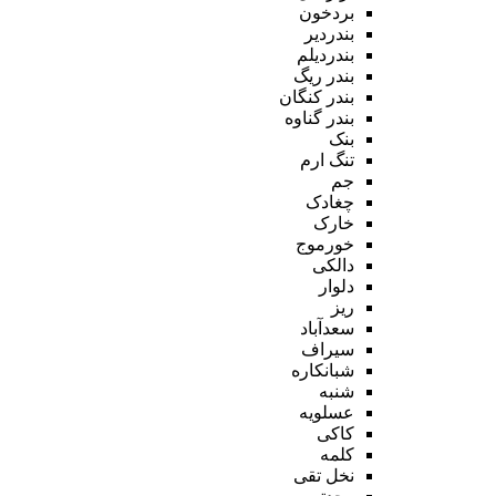
بردخون
بندردیر
بندردیلم
بندر ریگ
بندر کنگان
بندر گناوه
بنک
تنگ ارم
جم
چغادک
خارک
خورموج
دالکی
دلوار
ریز
سعدآباد
سیراف
شبانکاره
شنبه
عسلویه
کاکی
کلمه
نخل تقی