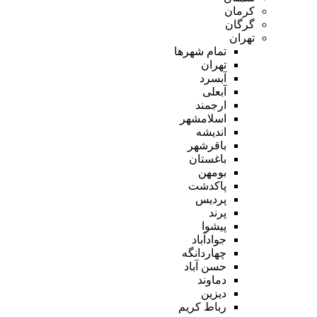
کرمان
گرگان
تهران
تمام شهر‌ها
تهران
آبسرد
آبعلی
ارجمند
اسلامشهر
اندیشه
باقرشهر
باغستان
بومهن
پاکدشت
پردیس
پرند
پیشوا
جوادآباد
چهاردانگه
حسن آباد
دماوند
دیزین
رباط کریم