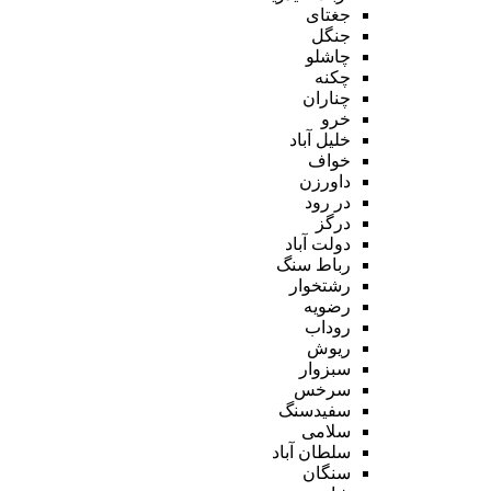
جغتای
جنگل
چاشلو
چکنه
چناران
خرو
خلیل آباد
خواف
داورزن
در رود
درگز
دولت آباد
رباط سنگ
رشتخوار
رضویه
روداب
ریوش
سبزوار
سرخس
سفیدسنگ
سلامی
سلطان آباد
سنگان