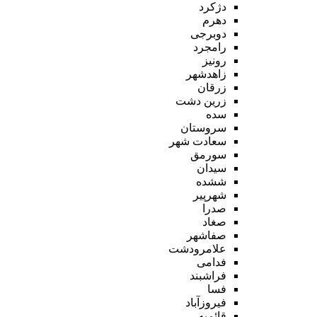
دژکرد
دهرم
دوبرجی
رامجرد
رونیز
زاهدشهر
زرقان
زرین دشت
سده
سروستان
سعادت شهر
سورمق
سیدان
ششده
شهرپیر
صدرا
صغاد
صفاشهر
علامرودشت
فدامی
فراشبند
فسا
فیروزآباد
قائمیه