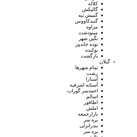
کلاله
گالیکش
گمیش تپه
گنبدکاووس
مراوه
مینودشت
نگین شهر
نوده خاندوز
نوکنده
بازگشت
گیلان
تمام شهر‌ها
رشت
آستارا
آستانه اشرفیه
احمدسر گوراب
اسالم
اطاقور
املش
بازارجمعه
بره سر
بندرانزلی
پره سر