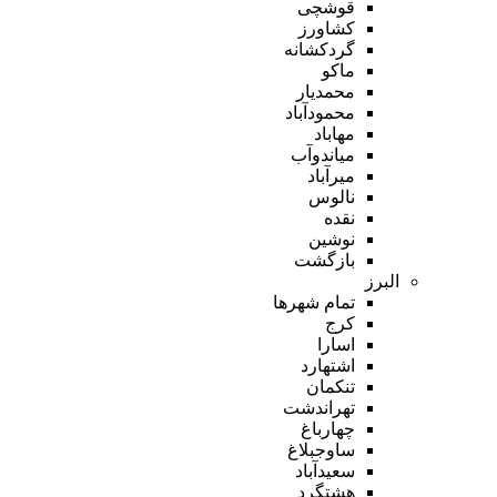
قوشچی
کشاورز
گردکشانه
ماکو
محمدیار
محمودآباد
مهاباد
میاندوآب
میرآباد
نالوس
نقده
نوشین
بازگشت
البرز
تمام شهر‌ها
کرج
اسارا
اشتهارد
تنکمان
تهراندشت
چهارباغ
ساوجبلاغ
سعیدآباد
هشتگرد