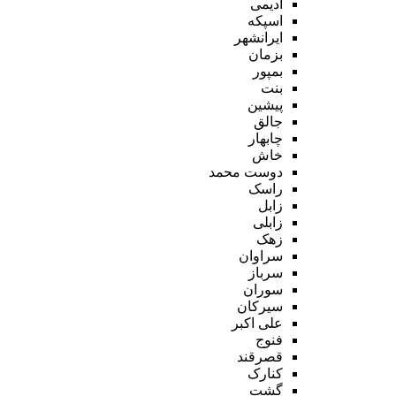
ادیمی
اسپکه
ایرانشهر
بزمان
بمپور
بنت
پیشین
جالق
چابهار
خاش
دوست محمد
راسک
زابل
زابلی
زهک
سراوان
سرباز
سوران
سیرکان
علی اکبر
فنوج
قصرقند
کنارک
گشت