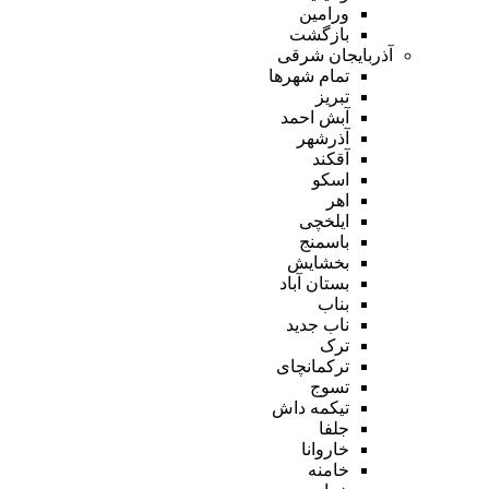
ورامین
بازگشت
آذربایجان شرقی
تمام شهر‌ها
تبریز
آبش احمد
آذرشهر
آقکند
اسکو
اهر
ایلخچی
باسمنج
بخشایش
بستان آباد
بناب
ناب جدید
ترک
ترکمانچای
تسوج
تیکمه داش
جلفا
خاروانا
خامنه