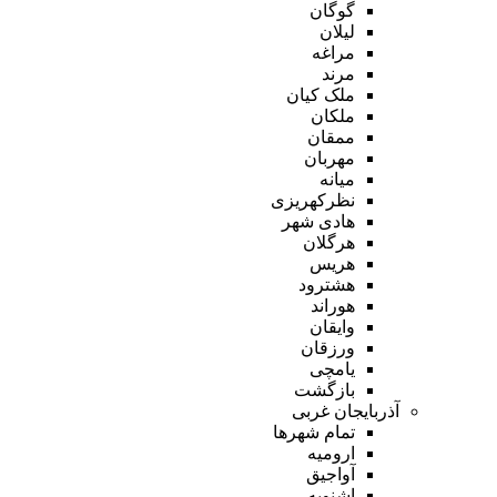
گوگان
لیلان
مراغه
مرند
ملک کیان
ملکان
ممقان
مهربان
میانه
نظرکهریزی
هادی شهر
هرگلان
هریس
هشترود
هوراند
وایقان
ورزقان
یامچی
بازگشت
آذربایجان غربی
تمام شهر‌ها
ارومیه
آواجیق
اشنویه