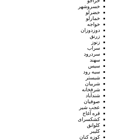
خراجو
خسروشهر
خضرلو
خمارلو
خواجه
دوزدوزان
زرنق
زنوز
سراب
سردرود
سهند
سیس
سیه رود
شبستر
شربیان
شرفخانه
شندآباد
صوفیان
عجب شیر
قره آغاج
کشکسرای
کلوانق
کلیبر
کوزه کنان