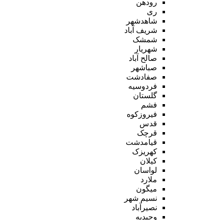
رودهن
ری
شاهدشهر
شریف آباد
شمشک
شهریار
صالح آباد
صباشهر
صفادشت
فردوسیه
گلستان
فشم
فیروزکوه
قدس
قرچک
قیامدشت
کهریزک
کیلان
لواسان
ملارد
میگون
نسیم شهر
نصیرآباد
وحیدیه