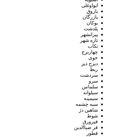
ایواوغلی
باروق
بازرگان
بوکان
پلدشت
پیرانشهر
تازه شهر
تکاب
چهاربرج
خوی
دیزج دیز
ربط
سردشت
سرو
سلماس
سیلوانه
سیمینه
سیه چشمه
شاهین دژ
شوط
فیرورق
قر ضیاالدین
قطور