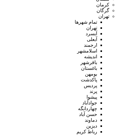
کرمان
گرگان
تهران
تمام شهر‌ها
تهران
آبسرد
آبعلی
ارجمند
اسلامشهر
اندیشه
باقرشهر
باغستان
بومهن
پاکدشت
پردیس
پرند
پیشوا
جوادآباد
چهاردانگه
حسن آباد
دماوند
دیزین
رباط کریم