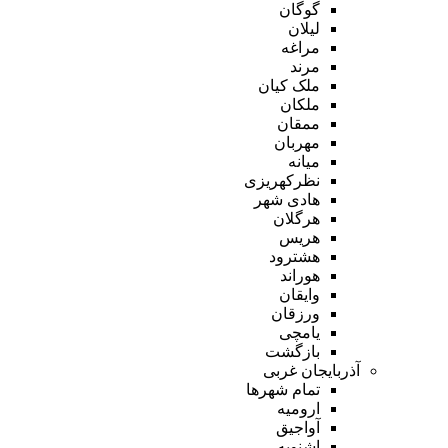
گوگان
لیلان
مراغه
مرند
ملک کیان
ملکان
ممقان
مهربان
میانه
نظرکهریزی
هادی شهر
هرگلان
هریس
هشترود
هوراند
وایقان
ورزقان
یامچی
بازگشت
آذربایجان غربی
تمام شهر‌ها
ارومیه
آواجیق
اشنویه