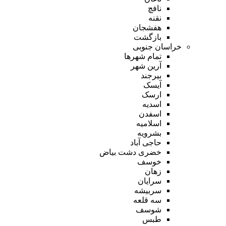
نافچ
نقنه
هفشجان
بازگشت
خراسان جنوبی
تمام شهر‌ها
آرین شهر
بیرجند
آیسک
ارسک
اسدیه
اسفدن
اسلامیه
بشرویه
حاجی آباد
خضری دشت بیاض
خوسف
زهان
سرایان
سربیشه
سه قلعه
شوسف
طبس