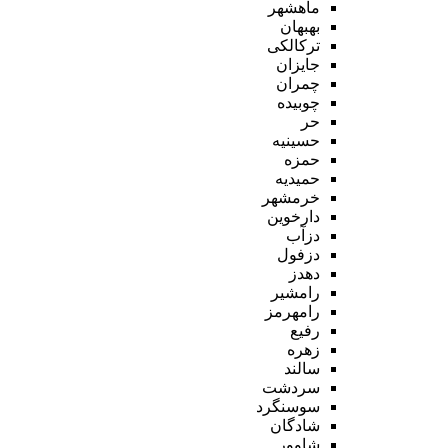
ماهشهر
بهبهان
ترکالکی
جایزان
چمران
چوبیده
حر
حسینیه
حمزه
حمیدیه
خرمشهر
دارخوین
دزآب
دزفول
دهدز
رامشیر
رامهرمز
رفیع
زهره
سالند
سردشت
سوسنگرد
شادگان
شاوور