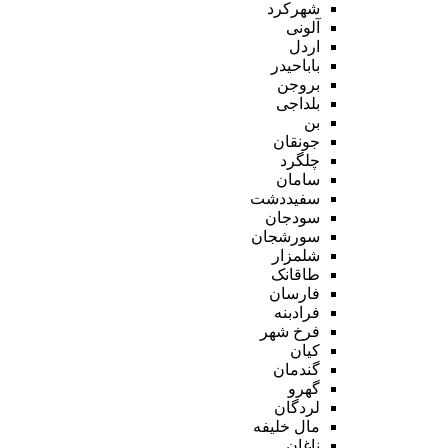
شهرکرد
آلونی
اردل
باباحیدر
بروجن
بلداجی
بن
جونقان
چلگرد
سامان
سفیددشت
سودجان
سورشجان
شلمزار
طاقانک
فارسان
فرادبنه
فرخ شهر
کیان
گندمان
گهرو
لردگان
مال خلیفه
ناغان