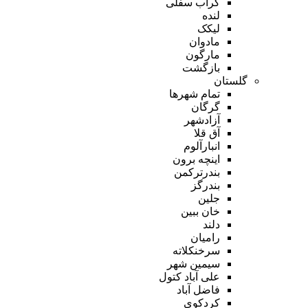
گراب سفلی
لنده
لیکک
مادوان
مارگون
بازگشت
گلستان
تمام شهر‌ها
گرگان
آزادشهر
آق قلا
انبارآلوم
اینچه برون
بندرترکمن
بندرگز
جلین
خان ببین
دلند
رامیان
سرخنکلاته
سیمین شهر
علی آباد کتول
فاضل آباد
کردکوی