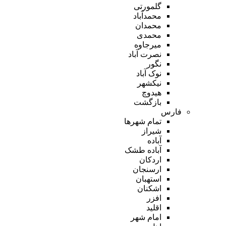
گلمورتی
محمدآباد
محمدان
محمدی
میرجاوه
نصرت آباد
نگور
نوک آباد
نیکشهر
هیدوچ
بازگشت
فارس
تمام شهر‌ها
شیراز
آباده
آباده طشک
اردکان
ارسنجان
استهبان
اشکنان
افزر
اقلید
امام شهر