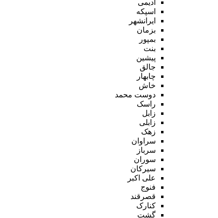
ادیمی
اسپکه
ایرانشهر
بزمان
بمپور
بنت
پیشین
جالق
چابهار
خاش
دوست محمد
راسک
زابل
زابلی
زهک
سراوان
سرباز
سوران
سیرکان
علی اکبر
فنوج
قصرقند
کنارک
گشت