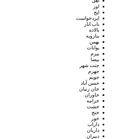
اهل
اوز
ایج
ایزدخواست
باب انار
بالاده
بنارویه
بهمن
بوانات
بیرم
بیضا
جنت شهر
جهرم
جویم
حسن آباد
خان زنیان
خاوران
خرامه
خشت
خنج
خور
داراب
داریان
دبیران