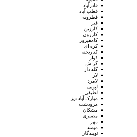
قادرآباد
قطب آباد
قطرویه
قیر
کارزین
کازرون
کامفیروز
کره ای
کنارتخته
کوار
گراش
گله دار
لار
لامرد
لپویی
لطیفی
مبارک آباد دیز
مرودشت
مشکان
مصیری
مهر
میمند
نوبندگان