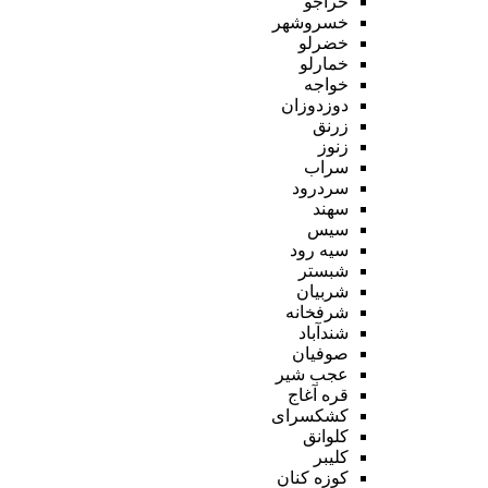
خراجو
خسروشهر
خضرلو
خمارلو
خواجه
دوزدوزان
زرنق
زنوز
سراب
سردرود
سهند
سیس
سیه رود
شبستر
شربیان
شرفخانه
شندآباد
صوفیان
عجب شیر
قره آغاج
کشکسرای
کلوانق
کلیبر
کوزه کنان