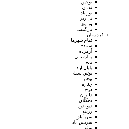
نوجین
نودان
نورآباد
نی ریز
وراوی
بازگشت
کردستان
تمام شهر‌ها
سنندج
آرمرده
بابارشانی
بانه
بلبان آباد
بوئین سفلی
بیجار
چناره
دزج
دلبران
دهگلان
دیواندره
زرینه
سروآباد
سریش آباد
سقز