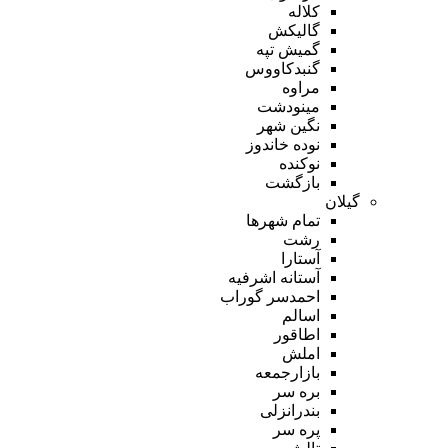
کلاله
گالیکش
گمیش تپه
گنبدکاووس
مراوه
مینودشت
نگین شهر
نوده خاندوز
نوکنده
بازگشت
گیلان
تمام شهر‌ها
رشت
آستارا
آستانه اشرفیه
احمدسر گوراب
اسالم
اطاقور
املش
بازارجمعه
بره سر
بندرانزلی
پره سر