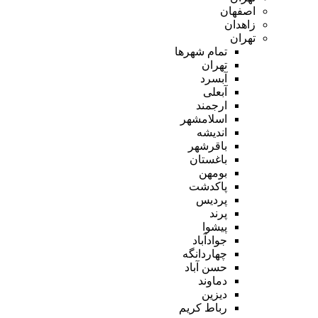
اصفهان
زاهدان
تهران
تمام شهر‌ها
تهران
آبسرد
آبعلی
ارجمند
اسلامشهر
اندیشه
باقرشهر
باغستان
بومهن
پاکدشت
پردیس
پرند
پیشوا
جوادآباد
چهاردانگه
حسن آباد
دماوند
دیزین
رباط کریم