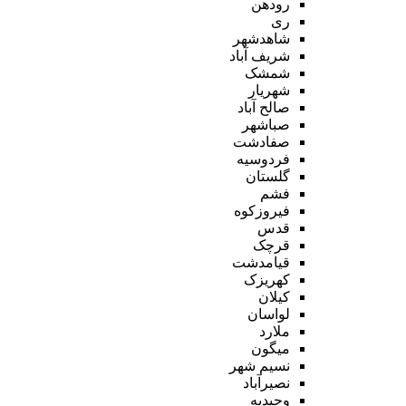
رودهن
ری
شاهدشهر
شریف آباد
شمشک
شهریار
صالح آباد
صباشهر
صفادشت
فردوسیه
گلستان
فشم
فیروزکوه
قدس
قرچک
قیامدشت
کهریزک
کیلان
لواسان
ملارد
میگون
نسیم شهر
نصیرآباد
وحیدیه