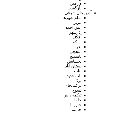
ورامین
بازگشت
آذربایجان شرقی
تمام شهر‌ها
تبریز
آبش احمد
آذرشهر
آقکند
اسکو
اهر
ایلخچی
باسمنج
بخشایش
بستان آباد
بناب
ناب جدید
ترک
ترکمانچای
تسوج
تیکمه داش
جلفا
خاروانا
خامنه