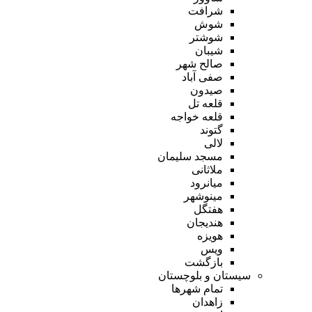
شرافت
شوش
شوشتر
شیبان
صالح شهر
صفی آباد
صیدون
قلعه تل
قلعه خواجه
گتوند
لالی
مسجد سلیمان
ملاثانی
میانرود
مینوشهر
هفتگل
هندیجان
هویزه
ویس
بازگشت
سیستان و بلوچستان
تمام شهر‌ها
زاهدان