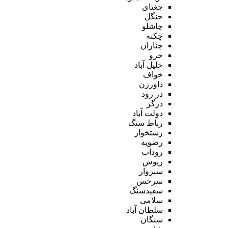
جغتای
جنگل
چاشلو
چکنه
چناران
خرو
خلیل آباد
خواف
داورزن
در رود
درگز
دولت آباد
رباط سنگ
رشتخوار
رضویه
روداب
ریوش
سبزوار
سرخس
سفیدسنگ
سلامی
سلطان آباد
سنگان