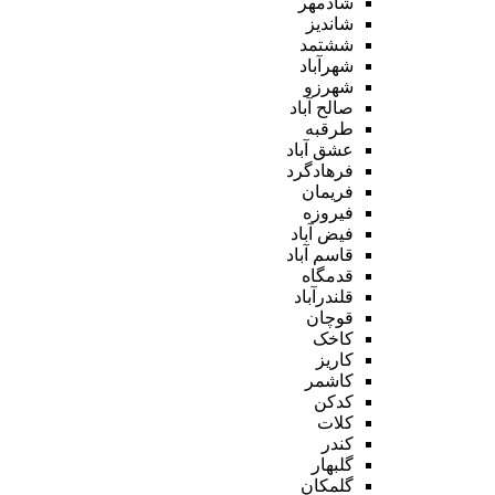
شادمهر
شاندیز
ششتمد
شهرآباد
شهرزو
صالح آباد
طرقبه
عشق آباد
فرهادگرد
فریمان
فیروزه
فیض آباد
قاسم آباد
قدمگاه
قلندرآباد
قوچان
کاخک
کاریز
کاشمر
کدکن
کلات
کندر
گلبهار
گلمکان