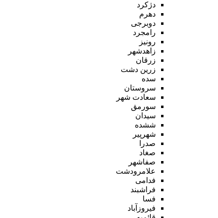
دژکرد
دهرم
دوبرجی
رامجرد
رونیز
زاهدشهر
زرقان
زرین دشت
سده
سروستان
سعادت شهر
سورمق
سیدان
ششده
شهرپیر
صدرا
صغاد
صفاشهر
علامرودشت
فدامی
فراشبند
فسا
فیروزآباد
قائمیه