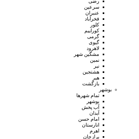
رضی
سرعین
عنبران
فخرآباد
کلور
کوراییم
گرمی
گیوی
لاهرود
مشگین شهر
نمین
نیر
هشتجین
هیر
بازگشت
بوشهر
تمام شهر‌ها
بوشهر
آب پخش
آبدان
امام حسن
انارستان
اهرم
برازجان