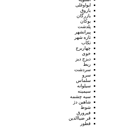
ایواوغلی
باروق
بازرگان
بوکان
پلدشت
پیرانشهر
تازه شهر
تکاب
چهاربرج
خوی
دیزج دیز
ربط
سردشت
سرو
سلماس
سیلوانه
سیمینه
سیه چشمه
شاهین دژ
شوط
فیرورق
قر ضیاالدین
قطور