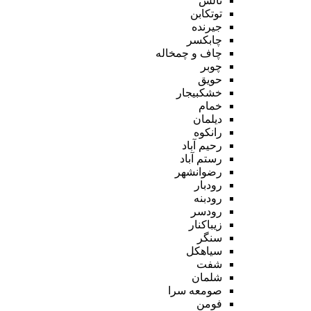
تالش
توتکابن
جیرنده
چابکسر
چاف و چمخاله
چوبر
حویق
خشکبیجار
خمام
دیلمان
رانکوه
رحیم آباد
رستم آباد
رضوانشهر
رودبار
رودبنه
رودسر
زیباکنار
سنگر
سیاهکل
شفت
شلمان
صومعه سرا
فومن