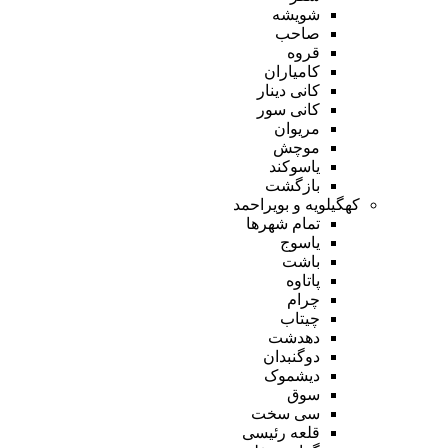
شویشه
صاحب
قروه
کامیاران
کانی دینار
کانی سور
مریوان
موچش
یاسوکند
بازگشت
کهگیلویه و بویراحمد
تمام شهر‌ها
یاسوج
باشت
پاتاوه
چرام
چیتاب
دهدشت
دوگنبدان
دیشموک
سوق
سی سخت
قلعه رئیسی