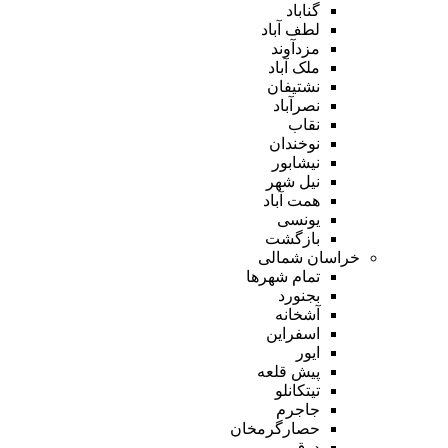
گناباد
لطف آباد
مزدآوند
ملک آباد
نشتیفان
نصرآباد
نقاب
نوخندان
نیشابور
نیل شهر
همت آباد
یونسی
بازگشت
خراسان شمالی
تمام شهر‌ها
بجنورد
آشخانه
اسفراین
ایور
پیش قلعه
تیتکانلو
جاجرم
حصارگرمخان
درق