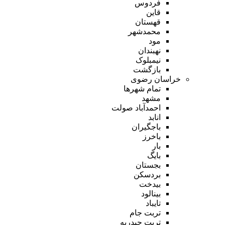
فردوس
قاین
قهستان
محمدشهر
مود
نهبندان
نیمبلوک
بازگشت
خراسان رضوی
تمام شهر‌ها
مشهد
احمدآباد صولت
انابد
باجگیران
باخرز
بار
بایگ
بجستان
بردسکن
بیدخت
بینالود
تایباد
تربت جام
تربت حیدریه