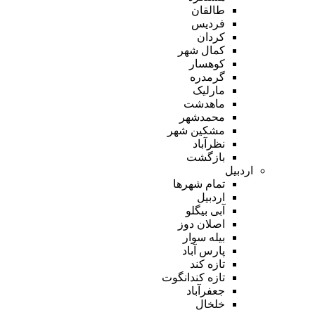
طالقان
فردیس
کردان
کمال شهر
کوهسار
گرمدره
مارلیک
ماهدشت
محمدشهر
مشکین شهر
نظرآباد
بازگشت
اردبیل
تمام شهر‌ها
اردبیل
آبی بیگلو
اصلان دوز
بیله سوار
پارس آباد
تازه کند
تازه کندانگوت
جعفرآباد
خلخال