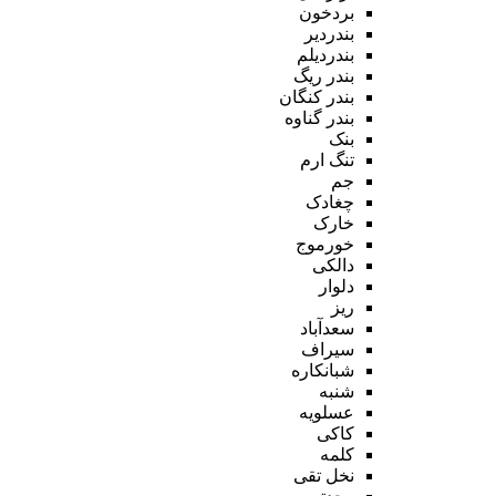
بردخون
بندردیر
بندردیلم
بندر ریگ
بندر کنگان
بندر گناوه
بنک
تنگ ارم
جم
چغادک
خارک
خورموج
دالکی
دلوار
ریز
سعدآباد
سیراف
شبانکاره
شنبه
عسلویه
کاکی
کلمه
نخل تقی