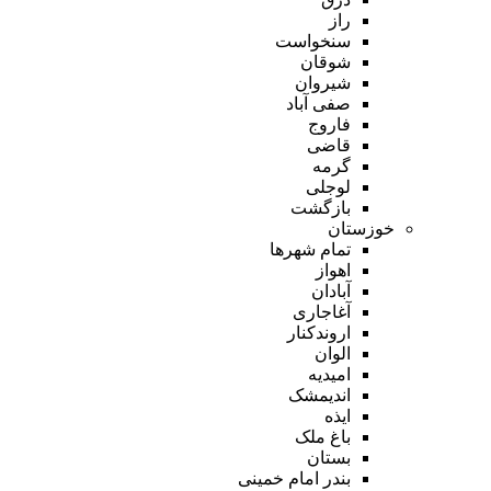
راز
سنخواست
شوقان
شیروان
صفی آباد
فاروج
قاضی
گرمه
لوجلی
بازگشت
خوزستان
تمام شهر‌ها
اهواز
آبادان
آغاجاری
اروندکنار
الوان
امیدیه
اندیمشک
ایذه
باغ ملک
بستان
بندر امام خمینی