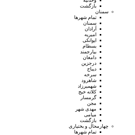
وحدتیه
بازگشت
سمنان
تمام شهر‌ها
سمنان
آرادان
امیریه
ایوانکی
بسطام
بیارجمند
دامغان
درجزین
دیباج
سرخه
شاهرود
شهمیرزاد
کلاته خیج
گرمسار
مجن
مهدی شهر
میامی
بازگشت
چهارمحال و بختیاری
تمام شهر‌ها