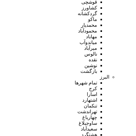
قوشچی
کشاورز
گردکشانه
ماکو
محمدیار
محمودآباد
مهاباد
میاندوآب
میرآباد
نالوس
نقده
نوشین
بازگشت
البرز
تمام شهر‌ها
کرج
اسارا
اشتهارد
تنکمان
تهراندشت
چهارباغ
ساوجبلاغ
سعیدآباد
هشتگرد