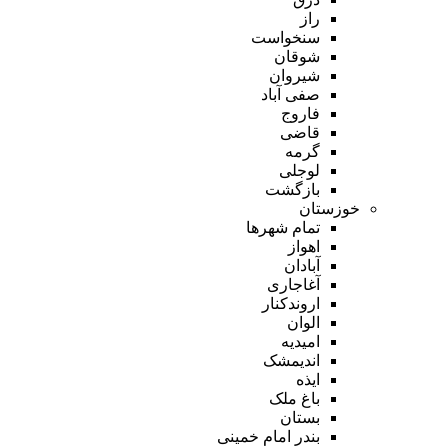
راز
سنخواست
شوقان
شیروان
صفی آباد
فاروج
قاضی
گرمه
لوجلی
بازگشت
خوزستان
تمام شهر‌ها
اهواز
آبادان
آغاجاری
اروندکنار
الوان
امیدیه
اندیمشک
ایذه
باغ ملک
بستان
بندر امام خمینی