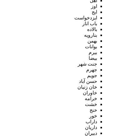
اهل
اوز
ایج
ایزدخواست
باب انار
بالاده
بنارویه
بهمن
بوانات
بیرم
بیضا
جنت شهر
جهرم
جویم
حسن آباد
خان زنیان
خاوران
خرامه
خشت
خنج
خور
داراب
داریان
دبیران