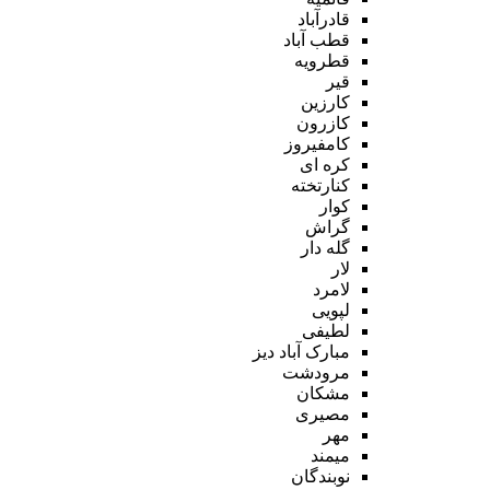
قادرآباد
قطب آباد
قطرویه
قیر
کارزین
کازرون
کامفیروز
کره ای
کنارتخته
کوار
گراش
گله دار
لار
لامرد
لپویی
لطیفی
مبارک آباد دیز
مرودشت
مشکان
مصیری
مهر
میمند
نوبندگان