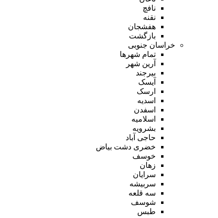
نافچ
نقنه
هفشجان
بازگشت
خراسان جنوبی
تمام شهر‌ها
آرین شهر
بیرجند
آیسک
ارسک
اسدیه
اسفدن
اسلامیه
بشرویه
حاجی آباد
خضری دشت بیاض
خوسف
زهان
سرایان
سربیشه
سه قلعه
شوسف
طبس