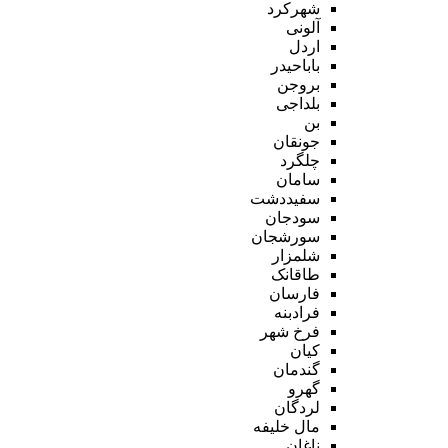
شهرکرد
آلونی
اردل
باباحیدر
بروجن
بلداجی
بن
جونقان
چلگرد
سامان
سفیددشت
سودجان
سورشجان
شلمزار
طاقانک
فارسان
فرادبنه
فرخ شهر
کیان
گندمان
گهرو
لردگان
مال خلیفه
ناغان