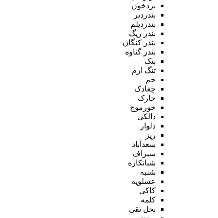
بردخون
بندردیر
بندردیلم
بندر ریگ
بندر کنگان
بندر گناوه
بنک
تنگ ارم
جم
چغادک
خارک
خورموج
دالکی
دلوار
ریز
سعدآباد
سیراف
شبانکاره
شنبه
عسلویه
کاکی
کلمه
نخل تقی