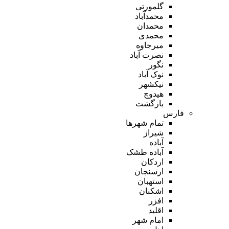
گلمورتی
محمدآباد
محمدان
محمدی
میرجاوه
نصرت آباد
نگور
نوک آباد
نیکشهر
هیدوچ
بازگشت
فارس
تمام شهر‌ها
شیراز
آباده
آباده طشک
اردکان
ارسنجان
استهبان
اشکنان
افزر
اقلید
امام شهر