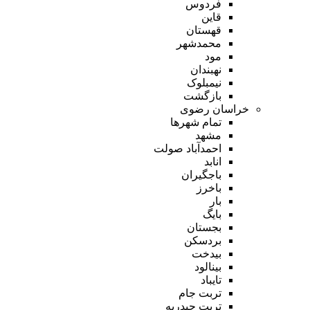
فردوس
قاین
قهستان
محمدشهر
مود
نهبندان
نیمبلوک
بازگشت
خراسان رضوی
تمام شهر‌ها
مشهد
احمدآباد صولت
انابد
باجگیران
باخرز
بار
بایگ
بجستان
بردسکن
بیدخت
بینالود
تایباد
تربت جام
تربت حیدریه