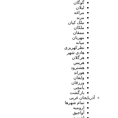
گوگان
لیلان
مراغه
مرند
ملک کیان
ملکان
ممقان
مهربان
میانه
نظرکهریزی
هادی شهر
هرگلان
هریس
هشترود
هوراند
وایقان
ورزقان
یامچی
بازگشت
آذربایجان غربی
تمام شهر‌ها
ارومیه
آواجیق
اشنویه