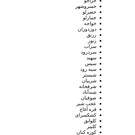
خراجو
خسروشهر
خضرلو
خمارلو
خواجه
دوزدوزان
زرنق
زنوز
سراب
سردرود
سهند
سیس
سیه رود
شبستر
شربیان
شرفخانه
شندآباد
صوفیان
عجب شیر
قره آغاج
کشکسرای
کلوانق
کلیبر
کوزه کنان