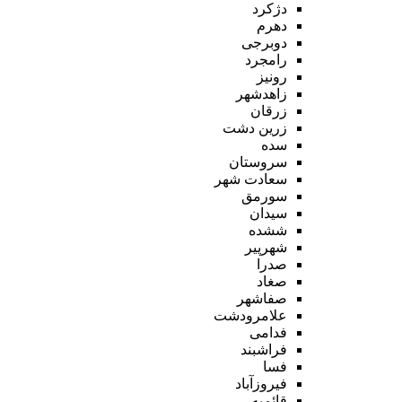
دژکرد
دهرم
دوبرجی
رامجرد
رونیز
زاهدشهر
زرقان
زرین دشت
سده
سروستان
سعادت شهر
سورمق
سیدان
ششده
شهرپیر
صدرا
صغاد
صفاشهر
علامرودشت
فدامی
فراشبند
فسا
فیروزآباد
قائمیه