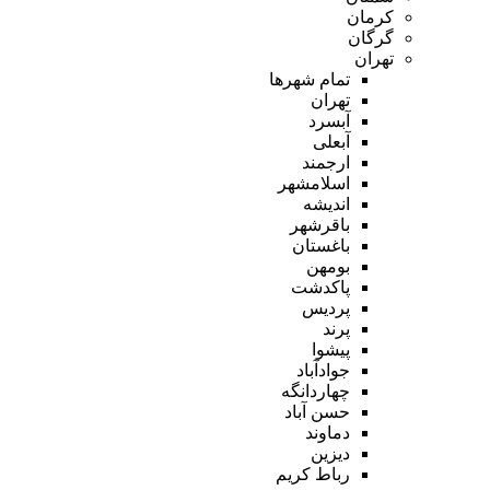
کرمان
گرگان
تهران
تمام شهر‌ها
تهران
آبسرد
آبعلی
ارجمند
اسلامشهر
اندیشه
باقرشهر
باغستان
بومهن
پاکدشت
پردیس
پرند
پیشوا
جوادآباد
چهاردانگه
حسن آباد
دماوند
دیزین
رباط کریم