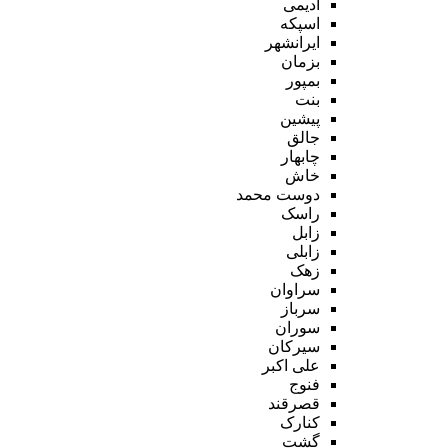
ادیمی
اسپکه
ایرانشهر
بزمان
بمپور
بنت
پیشین
جالق
چابهار
خاش
دوست محمد
راسک
زابل
زابلی
زهک
سراوان
سرباز
سوران
سیرکان
علی اکبر
فنوج
قصرقند
کنارک
گشت