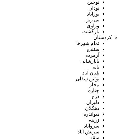
نوجین
نودان
نورآباد
نی ریز
وراوی
بازگشت
کردستان
تمام شهر‌ها
سنندج
آرمرده
بابارشانی
بانه
بلبان آباد
بوئین سفلی
بیجار
چناره
دزج
دلبران
دهگلان
دیواندره
زرینه
سروآباد
سریش آباد
سقز