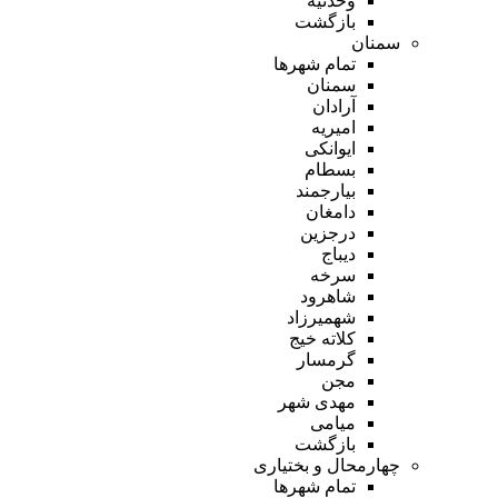
وحدتیه
بازگشت
سمنان
تمام شهر‌ها
سمنان
آرادان
امیریه
ایوانکی
بسطام
بیارجمند
دامغان
درجزین
دیباج
سرخه
شاهرود
شهمیرزاد
کلاته خیج
گرمسار
مجن
مهدی شهر
میامی
بازگشت
چهارمحال و بختیاری
تمام شهر‌ها