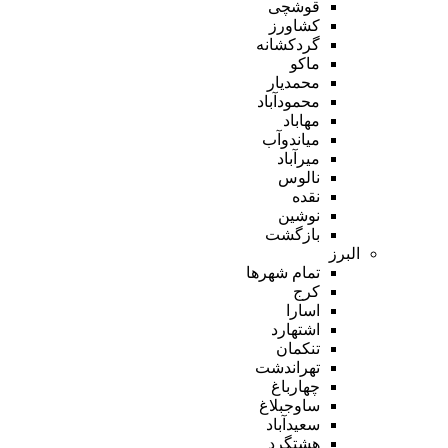
قوشچی
کشاورز
گردکشانه
ماکو
محمدیار
محمودآباد
مهاباد
میاندوآب
میرآباد
نالوس
نقده
نوشین
بازگشت
البرز
تمام شهر‌ها
کرج
اسارا
اشتهارد
تنکمان
تهراندشت
چهارباغ
ساوجبلاغ
سعیدآباد
هشتگرد