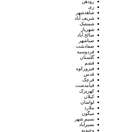
رودهن
ری
شاهدشهر
شریف آباد
شمشک
شهریار
صالح آباد
صباشهر
صفادشت
فردوسیه
گلستان
فشم
فیروزکوه
قدس
قرچک
قیامدشت
کهریزک
کیلان
لواسان
ملارد
میگون
نسیم شهر
نصیرآباد
وحیدیه