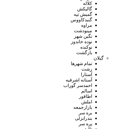
کلاله
گالیکش
گمیش تپه
گنبدکاووس
مراوه
مینودشت
نگین شهر
نوده خاندوز
نوکنده
بازگشت
گیلان
تمام شهر‌ها
رشت
آستارا
آستانه اشرفیه
احمدسر گوراب
اسالم
اطاقور
املش
بازارجمعه
بره سر
بندرانزلی
پره سر