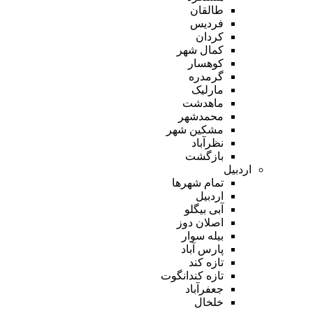
طالقان
فردیس
کردان
کمال شهر
کوهسار
گرمدره
مارلیک
ماهدشت
محمدشهر
مشکین شهر
نظرآباد
بازگشت
اردبیل
تمام شهر‌ها
اردبیل
آبی بیگلو
اصلان دوز
بیله سوار
پارس آباد
تازه کند
تازه کندانگوت
جعفرآباد
خلخال