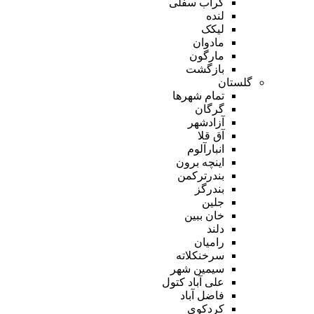
گراب سفلی
لنده
لیکک
مادوان
مارگون
بازگشت
گلستان
تمام شهر‌ها
گرگان
آزادشهر
آق قلا
انبارآلوم
اینچه برون
بندرترکمن
بندرگز
جلین
خان ببین
دلند
رامیان
سرخنکلاته
سیمین شهر
علی آباد کتول
فاضل آباد
کردکوی