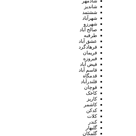
شادمهر
شاندیز
ششتمد
شهرآباد
شهرزو
صالح آباد
طرقبه
عشق آباد
فرهادگرد
فریمان
فیروزه
فیض آباد
قاسم آباد
قدمگاه
قلندرآباد
قوچان
کاخک
کاریز
کاشمر
کدکن
کلات
کندر
گلبهار
گلمکان