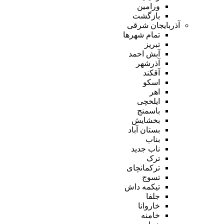
ورامین
بازگشت
آذربایجان شرقی
تمام شهر‌ها
تبریز
آبش احمد
آذرشهر
آقکند
اسکو
اهر
ایلخچی
باسمنج
بخشایش
بستان آباد
بناب
ناب جدید
ترک
ترکمانچای
تسوج
تیکمه داش
جلفا
خاروانا
خامنه