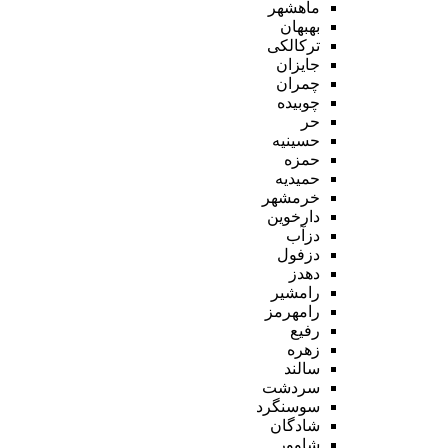
ماهشهر
بهبهان
ترکالکی
جایزان
چمران
چوبیده
حر
حسینیه
حمزه
حمیدیه
خرمشهر
دارخوین
دزآب
دزفول
دهدز
رامشیر
رامهرمز
رفیع
زهره
سالند
سردشت
سوسنگرد
شادگان
شاوور