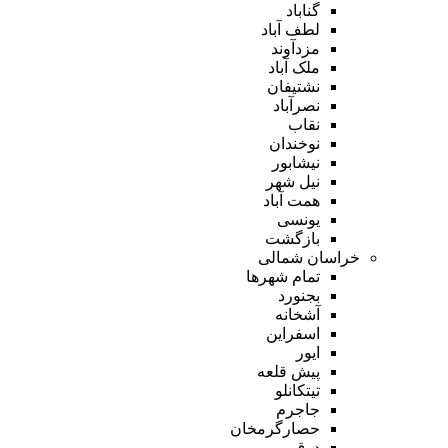
گناباد
لطف آباد
مزدآوند
ملک آباد
نشتیفان
نصرآباد
نقاب
نوخندان
نیشابور
نیل شهر
همت آباد
یونسی
بازگشت
خراسان شمالی
تمام شهر‌ها
بجنورد
آشخانه
اسفراین
ایور
پیش قلعه
تیتکانلو
جاجرم
حصارگرمخان
درق