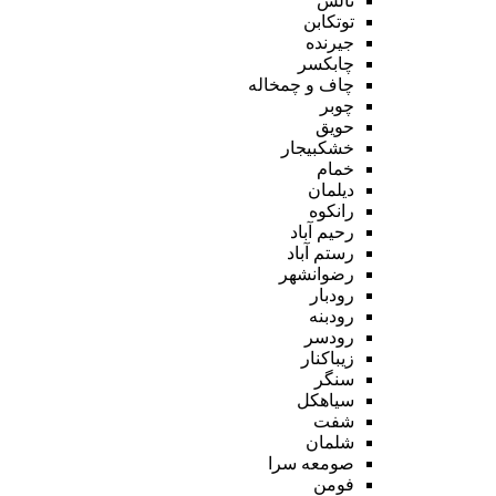
تالش
توتکابن
جیرنده
چابکسر
چاف و چمخاله
چوبر
حویق
خشکبیجار
خمام
دیلمان
رانکوه
رحیم آباد
رستم آباد
رضوانشهر
رودبار
رودبنه
رودسر
زیباکنار
سنگر
سیاهکل
شفت
شلمان
صومعه سرا
فومن