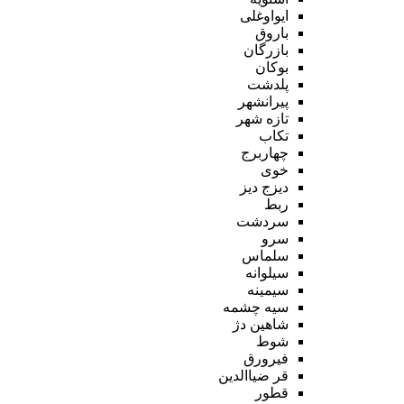
ایواوغلی
باروق
بازرگان
بوکان
پلدشت
پیرانشهر
تازه شهر
تکاب
چهاربرج
خوی
دیزج دیز
ربط
سردشت
سرو
سلماس
سیلوانه
سیمینه
سیه چشمه
شاهین دژ
شوط
فیرورق
قر ضیاالدین
قطور