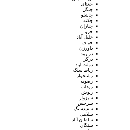
جغتای
جنگل
چاشلو
چکنه
چناران
خرو
خلیل آباد
خواف
داورزن
در رود
درگز
دولت آباد
رباط سنگ
رشتخوار
رضویه
روداب
ریوش
سبزوار
سرخس
سفیدسنگ
سلامی
سلطان آباد
سنگان