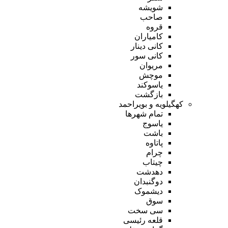
شویشه
صاحب
قروه
کامیاران
کانی دینار
کانی سور
مریوان
موچش
یاسوکند
بازگشت
کهگیلویه و بویراحمد
تمام شهر‌ها
یاسوج
باشت
پاتاوه
چرام
چیتاب
دهدشت
دوگنبدان
دیشموک
سوق
سی سخت
قلعه رئیسی