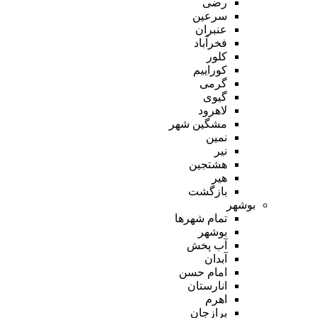
رضی
سرعین
عنبران
فخرآباد
کلور
کوراییم
گرمی
گیوی
لاهرود
مشگین شهر
نمین
نیر
هشتجین
هیر
بازگشت
بوشهر
تمام شهر‌ها
بوشهر
آب پخش
آبدان
امام حسن
انارستان
اهرم
برازجان