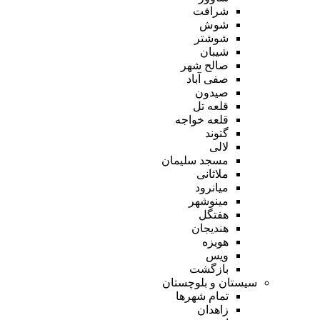
شرافت
شوش
شوشتر
شیبان
صالح شهر
صفی آباد
صیدون
قلعه تل
قلعه خواجه
گتوند
لالی
مسجد سلیمان
ملاثانی
میانرود
مینوشهر
هفتگل
هندیجان
هویزه
ویس
بازگشت
سیستان و بلوچستان
تمام شهر‌ها
زاهدان