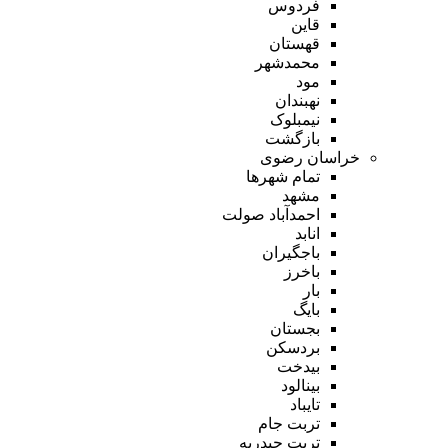
فردوس
قاین
قهستان
محمدشهر
مود
نهبندان
نیمبلوک
بازگشت
خراسان رضوی
تمام شهر‌ها
مشهد
احمدآباد صولت
انابد
باجگیران
باخرز
بار
بایگ
بجستان
بردسکن
بیدخت
بینالود
تایباد
تربت جام
تربت حیدریه