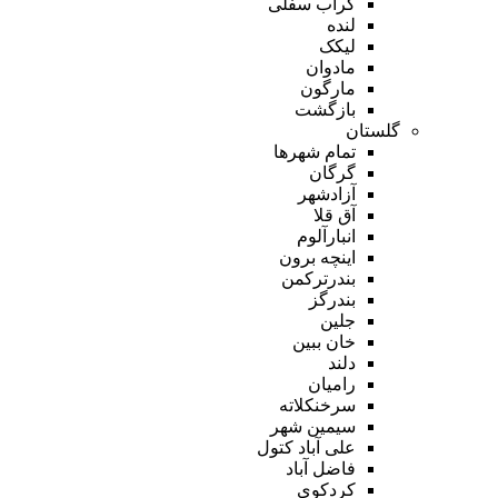
گراب سفلی
لنده
لیکک
مادوان
مارگون
بازگشت
گلستان
تمام شهر‌ها
گرگان
آزادشهر
آق قلا
انبارآلوم
اینچه برون
بندرترکمن
بندرگز
جلین
خان ببین
دلند
رامیان
سرخنکلاته
سیمین شهر
علی آباد کتول
فاضل آباد
کردکوی