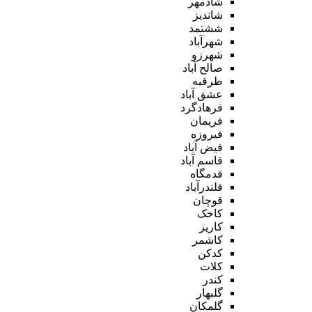
شادمهر
شاندیز
ششتمد
شهرآباد
شهرزو
صالح آباد
طرقبه
عشق آباد
فرهادگرد
فریمان
فیروزه
فیض آباد
قاسم آباد
قدمگاه
قلندرآباد
قوچان
کاخک
کاریز
کاشمر
کدکن
کلات
کندر
گلبهار
گلمکان