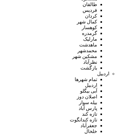
طالقان
فردیس
کردان
کمال شهر
کوهسار
گرمدره
مارلیک
ماهدشت
محمدشهر
مشکین شهر
نظرآباد
بازگشت
اردبیل
تمام شهر‌ها
اردبیل
آبی بیگلو
اصلان دوز
بیله سوار
پارس آباد
تازه کند
تازه کندانگوت
جعفرآباد
خلخال