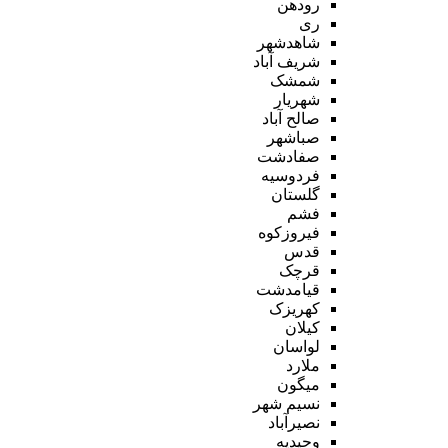
رودهن
ری
شاهدشهر
شریف آباد
شمشک
شهریار
صالح آباد
صباشهر
صفادشت
فردوسیه
گلستان
فشم
فیروزکوه
قدس
قرچک
قیامدشت
کهریزک
کیلان
لواسان
ملارد
میگون
نسیم شهر
نصیرآباد
وحیدیه