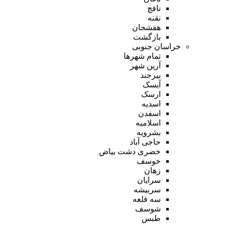
نافچ
نقنه
هفشجان
بازگشت
خراسان جنوبی
تمام شهر‌ها
آرین شهر
بیرجند
آیسک
ارسک
اسدیه
اسفدن
اسلامیه
بشرویه
حاجی آباد
خضری دشت بیاض
خوسف
زهان
سرایان
سربیشه
سه قلعه
شوسف
طبس