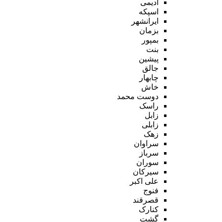
ادیمی
اسپکه
ایرانشهر
بزمان
بمپور
بنت
پیشین
جالق
چابهار
خاش
دوست محمد
راسک
زابل
زابلی
زهک
سراوان
سرباز
سوران
سیرکان
علی اکبر
فنوج
قصرقند
کنارک
گشت