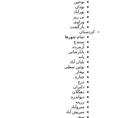
نوجین
نودان
نورآباد
نی ریز
وراوی
بازگشت
کردستان
تمام شهر‌ها
سنندج
آرمرده
بابارشانی
بانه
بلبان آباد
بوئین سفلی
بیجار
چناره
دزج
دلبران
دهگلان
دیواندره
زرینه
سروآباد
سریش آباد
سقز