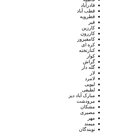
قادرآباد
قطب آباد
قطرویه
قیر
کارزین
کازرون
کامفیروز
کره ای
کنارتخته
کوار
گراش
گله دار
لار
لامرد
لپویی
لطیفی
مبارک آباد دیز
مرودشت
مشکان
مصیری
مهر
میمند
نوبندگان