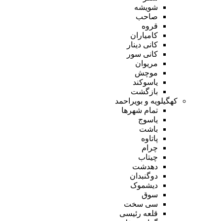
شویشه
صاحب
قروه
کامیاران
کانی دینار
کانی سور
مریوان
موچش
یاسوکند
بازگشت
کهگیلویه و بویراحمد
تمام شهر‌ها
یاسوج
باشت
پاتاوه
چرام
چیتاب
دهدشت
دوگنبدان
دیشموک
سوق
سی سخت
قلعه رئیسی