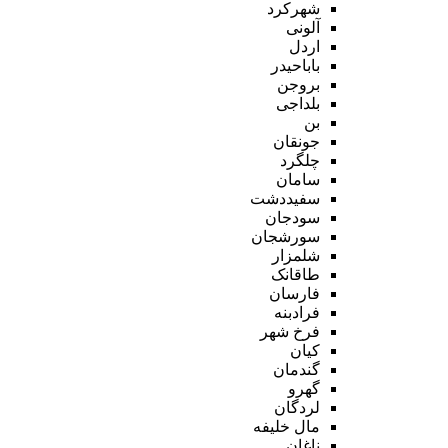
شهرکرد
آلونی
اردل
باباحیدر
بروجن
بلداجی
بن
جونقان
چلگرد
سامان
سفیددشت
سودجان
سورشجان
شلمزار
طاقانک
فارسان
فرادبنه
فرخ شهر
کیان
گندمان
گهرو
لردگان
مال خلیفه
ناغان