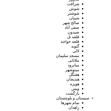
شرافت
شوش
شوشتر
شیبان
صالح شهر
صفی آباد
صیدون
قلعه تل
قلعه خواجه
گتوند
لالی
مسجد سلیمان
ملاثانی
میانرود
مینوشهر
هفتگل
هندیجان
هویزه
ویس
بازگشت
سیستان و بلوچستان
تمام شهر‌ها
زاهدان