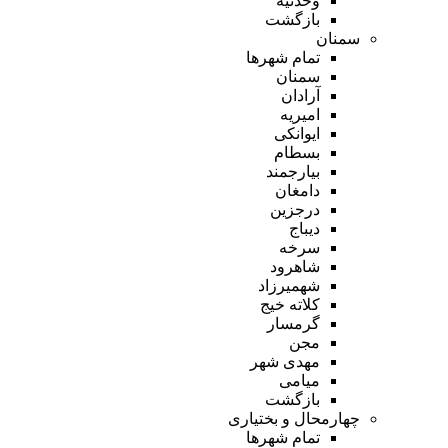
وحدتیه
بازگشت
سمنان
تمام شهر‌ها
سمنان
آرادان
امیریه
ایوانکی
بسطام
بیارجمند
دامغان
درجزین
دیباج
سرخه
شاهرود
شهمیرزاد
کلاته خیج
گرمسار
مجن
مهدی شهر
میامی
بازگشت
چهارمحال و بختیاری
تمام شهر‌ها