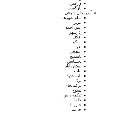
ورامین
بازگشت
آذربایجان شرقی
تمام شهر‌ها
تبریز
آبش احمد
آذرشهر
آقکند
اسکو
اهر
ایلخچی
باسمنج
بخشایش
بستان آباد
بناب
ناب جدید
ترک
ترکمانچای
تسوج
تیکمه داش
جلفا
خاروانا
خامنه