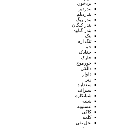
بردخون
بندردیر
بندردیلم
بندر ریگ
بندر کنگان
بندر گناوه
بنک
تنگ ارم
جم
چغادک
خارک
خورموج
دالکی
دلوار
ریز
سعدآباد
سیراف
شبانکاره
شنبه
عسلویه
کاکی
کلمه
نخل تقی