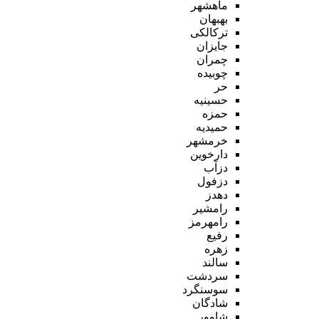
ماهشهر
بهبهان
ترکالکی
جایزان
چمران
چوبیده
حر
حسینیه
حمزه
حمیدیه
خرمشهر
دارخوین
دزآب
دزفول
دهدز
رامشیر
رامهرمز
رفیع
زهره
سالند
سردشت
سوسنگرد
شادگان
شاوور