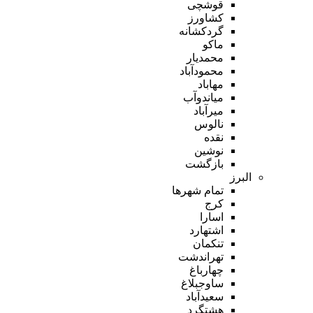
قوشچی
کشاورز
گردکشانه
ماکو
محمدیار
محمودآباد
مهاباد
میاندوآب
میرآباد
نالوس
نقده
نوشین
بازگشت
البرز
تمام شهر‌ها
کرج
اسارا
اشتهارد
تنکمان
تهراندشت
چهارباغ
ساوجبلاغ
سعیدآباد
هشتگرد