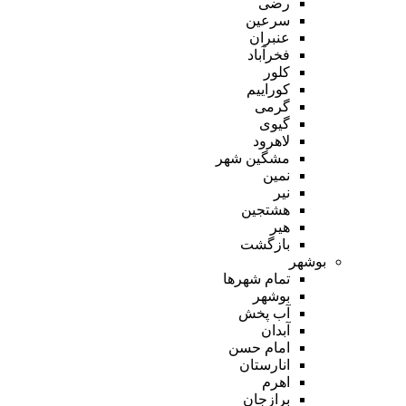
رضی
سرعین
عنبران
فخرآباد
کلور
کوراییم
گرمی
گیوی
لاهرود
مشگین شهر
نمین
نیر
هشتجین
هیر
بازگشت
بوشهر
تمام شهر‌ها
بوشهر
آب پخش
آبدان
امام حسن
انارستان
اهرم
برازجان