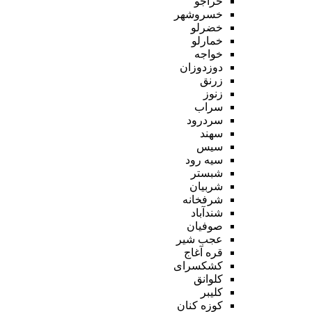
خراجو
خسروشهر
خضرلو
خمارلو
خواجه
دوزدوزان
زرنق
زنوز
سراب
سردرود
سهند
سیس
سیه رود
شبستر
شربیان
شرفخانه
شندآباد
صوفیان
عجب شیر
قره آغاج
کشکسرای
کلوانق
کلیبر
کوزه کنان