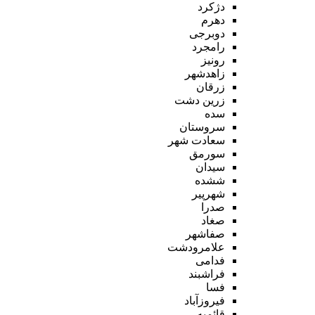
دژکرد
دهرم
دوبرجی
رامجرد
رونیز
زاهدشهر
زرقان
زرین دشت
سده
سروستان
سعادت شهر
سورمق
سیدان
ششده
شهرپیر
صدرا
صغاد
صفاشهر
علامرودشت
فدامی
فراشبند
فسا
فیروزآباد
قائمیه