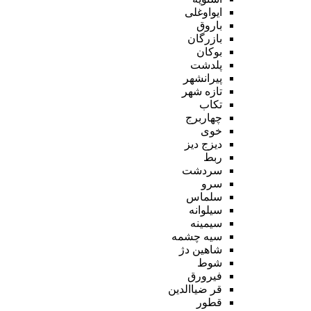
ایواوغلی
باروق
بازرگان
بوکان
پلدشت
پیرانشهر
تازه شهر
تکاب
چهاربرج
خوی
دیزج دیز
ربط
سردشت
سرو
سلماس
سیلوانه
سیمینه
سیه چشمه
شاهین دژ
شوط
فیرورق
قر ضیاالدین
قطور