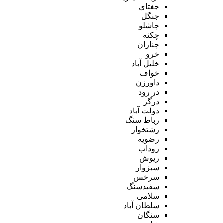
جغتای
جنگل
چاشلو
چکنه
چناران
خرو
خلیل آباد
خواف
داورزن
در رود
درگز
دولت آباد
رباط سنگ
رشتخوار
رضویه
روداب
ریوش
سبزوار
سرخس
سفیدسنگ
سلامی
سلطان آباد
سنگان