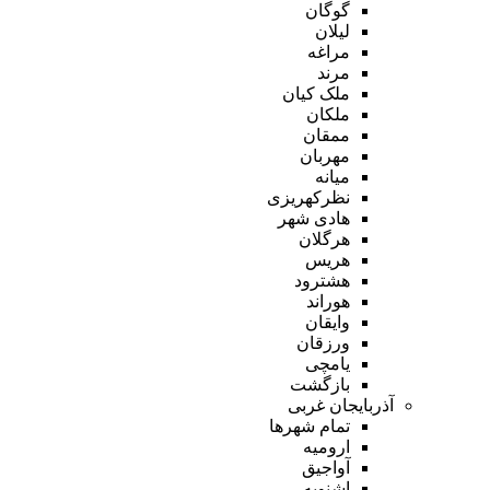
گوگان
لیلان
مراغه
مرند
ملک کیان
ملکان
ممقان
مهربان
میانه
نظرکهریزی
هادی شهر
هرگلان
هریس
هشترود
هوراند
وایقان
ورزقان
یامچی
بازگشت
آذربایجان غربی
تمام شهر‌ها
ارومیه
آواجیق
اشنویه