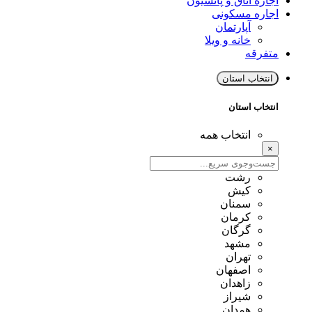
اجاره اتاق و پانسیون
اجاره مسکونی
آپارتمان
خانه و ویلا
متفرقه
انتخاب استان
انتخاب استان
انتخاب همه
×
رشت
کیش
سمنان
کرمان
گرگان
مشهد
تهران
اصفهان
زاهدان
شیراز
همدان