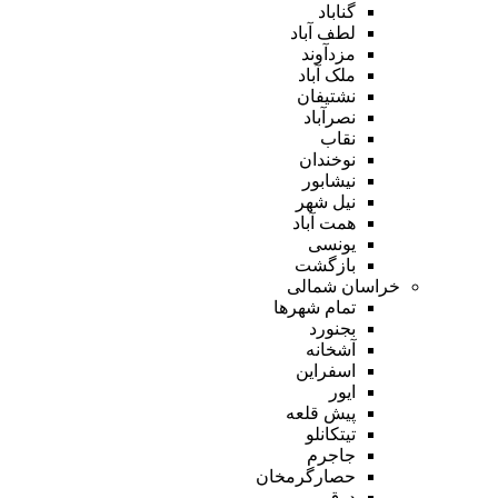
گناباد
لطف آباد
مزدآوند
ملک آباد
نشتیفان
نصرآباد
نقاب
نوخندان
نیشابور
نیل شهر
همت آباد
یونسی
بازگشت
خراسان شمالی
تمام شهر‌ها
بجنورد
آشخانه
اسفراین
ایور
پیش قلعه
تیتکانلو
جاجرم
حصارگرمخان
درق