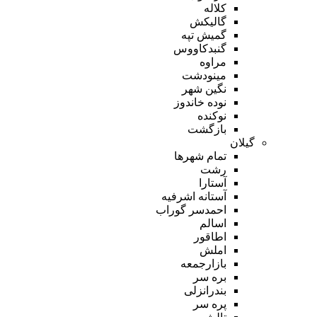
کلاله
گالیکش
گمیش تپه
گنبدکاووس
مراوه
مینودشت
نگین شهر
نوده خاندوز
نوکنده
بازگشت
گیلان
تمام شهر‌ها
رشت
آستارا
آستانه اشرفیه
احمدسر گوراب
اسالم
اطاقور
املش
بازارجمعه
بره سر
بندرانزلی
پره سر