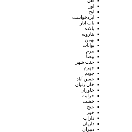
اهل
اوز
ایج
ایزدخواست
باب انار
بالاده
بنارویه
بهمن
بوانات
بیرم
بیضا
جنت شهر
جهرم
جویم
حسن آباد
خان زنیان
خاوران
خرامه
خشت
خنج
خور
داراب
داریان
دبیران