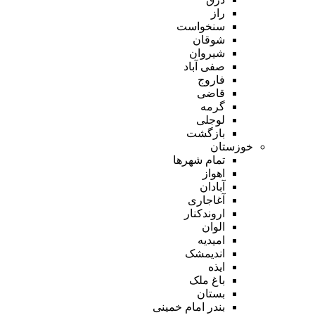
راز
سنخواست
شوقان
شیروان
صفی آباد
فاروج
قاضی
گرمه
لوجلی
بازگشت
خوزستان
تمام شهر‌ها
اهواز
آبادان
آغاجاری
اروندکنار
الوان
امیدیه
اندیمشک
ایذه
باغ ملک
بستان
بندر امام خمینی