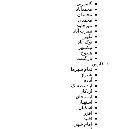
گلمورتی
محمدآباد
محمدان
محمدی
میرجاوه
نصرت آباد
نگور
نوک آباد
نیکشهر
هیدوچ
بازگشت
فارس
تمام شهر‌ها
شیراز
آباده
آباده طشک
اردکان
ارسنجان
استهبان
اشکنان
افزر
اقلید
امام شهر