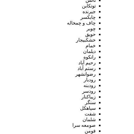
تالش
توتکابن
جیرنده
چابکسر
چاف و چمخاله
چوبر
حویق
خشکبیجار
خمام
دیلمان
رانکوه
رحیم آباد
رستم آباد
رضوانشهر
رودبار
رودبنه
رودسر
زیباکنار
سنگر
سیاهکل
شفت
شلمان
صومعه سرا
فومن