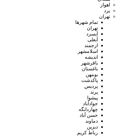
اهواز
یزد
تهران
تمام شهر‌ها
تهران
آبسرد
آبعلی
ارجمند
اسلامشهر
اندیشه
باقرشهر
باغستان
بومهن
پاکدشت
پردیس
پرند
پیشوا
جوادآباد
چهاردانگه
حسن آباد
دماوند
دیزین
رباط کریم