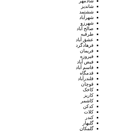
شادمهر
شاندیز
ششتمد
شهرآباد
شهرزو
صالح آباد
طرقبه
عشق آباد
فرهادگرد
فریمان
فیروزه
فیض آباد
قاسم آباد
قدمگاه
قلندرآباد
قوچان
کاخک
کاریز
کاشمر
کدکن
کلات
کندر
گلبهار
گلمکان