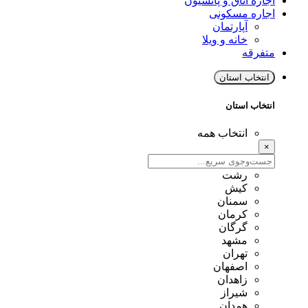
اجاره اتاق و پانسیون
اجاره مسکونی
آپارتمان
خانه و ویلا
متفرقه
انتخاب استان
انتخاب استان
انتخاب همه
×
رشت
کیش
سمنان
کرمان
گرگان
مشهد
تهران
اصفهان
زاهدان
شیراز
همدان