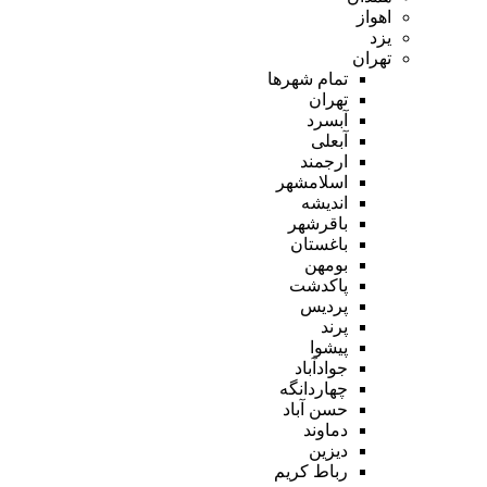
اهواز
یزد
تهران
تمام شهر‌ها
تهران
آبسرد
آبعلی
ارجمند
اسلامشهر
اندیشه
باقرشهر
باغستان
بومهن
پاکدشت
پردیس
پرند
پیشوا
جوادآباد
چهاردانگه
حسن آباد
دماوند
دیزین
رباط کریم