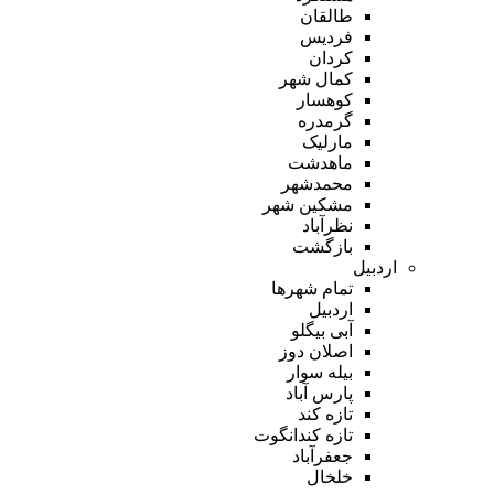
طالقان
فردیس
کردان
کمال شهر
کوهسار
گرمدره
مارلیک
ماهدشت
محمدشهر
مشکین شهر
نظرآباد
بازگشت
اردبیل
تمام شهر‌ها
اردبیل
آبی بیگلو
اصلان دوز
بیله سوار
پارس آباد
تازه کند
تازه کندانگوت
جعفرآباد
خلخال