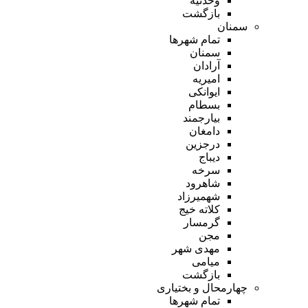
وحدتیه
بازگشت
سمنان
تمام شهر‌ها
سمنان
آرادان
امیریه
ایوانکی
بسطام
بیارجمند
دامغان
درجزین
دیباج
سرخه
شاهرود
شهمیرزاد
کلاته خیج
گرمسار
مجن
مهدی شهر
میامی
بازگشت
چهارمحال و بختیاری
تمام شهر‌ها