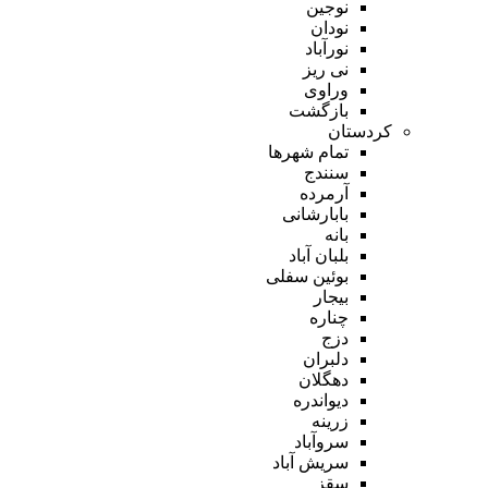
نوجین
نودان
نورآباد
نی ریز
وراوی
بازگشت
کردستان
تمام شهر‌ها
سنندج
آرمرده
بابارشانی
بانه
بلبان آباد
بوئین سفلی
بیجار
چناره
دزج
دلبران
دهگلان
دیواندره
زرینه
سروآباد
سریش آباد
سقز