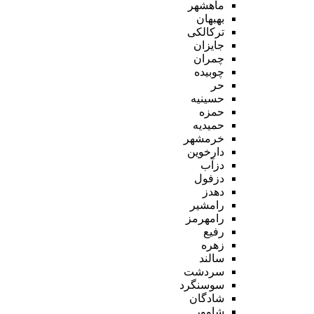
ماهشهر
بهبهان
ترکالکی
جایزان
چمران
چوبیده
حر
حسینیه
حمزه
حمیدیه
خرمشهر
دارخوین
دزآب
دزفول
دهدز
رامشیر
رامهرمز
رفیع
زهره
سالند
سردشت
سوسنگرد
شادگان
شاوور