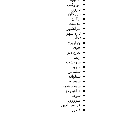
ایواوغلی
باروق
بازرگان
بوکان
پلدشت
پیرانشهر
تازه شهر
تکاب
چهاربرج
خوی
دیزج دیز
ربط
سردشت
سرو
سلماس
سیلوانه
سیمینه
سیه چشمه
شاهین دژ
شوط
فیرورق
قر ضیاالدین
قطور