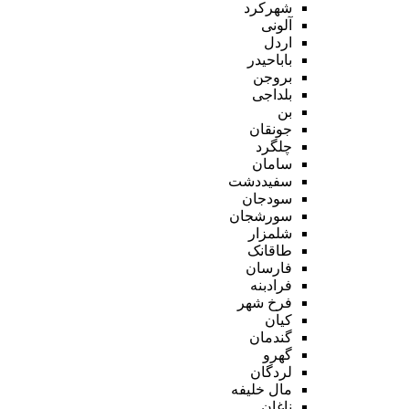
شهرکرد
آلونی
اردل
باباحیدر
بروجن
بلداجی
بن
جونقان
چلگرد
سامان
سفیددشت
سودجان
سورشجان
شلمزار
طاقانک
فارسان
فرادبنه
فرخ شهر
کیان
گندمان
گهرو
لردگان
مال خلیفه
ناغان