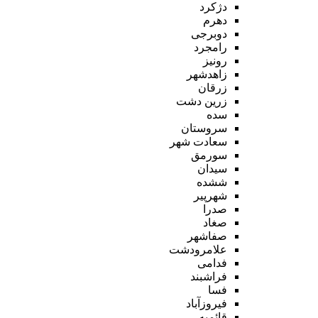
دژکرد
دهرم
دوبرجی
رامجرد
رونیز
زاهدشهر
زرقان
زرین دشت
سده
سروستان
سعادت شهر
سورمق
سیدان
ششده
شهرپیر
صدرا
صغاد
صفاشهر
علامرودشت
فدامی
فراشبند
فسا
فیروزآباد
قائمیه