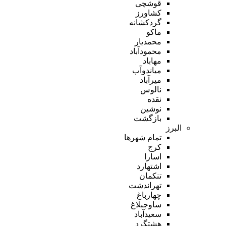
قوشچی
کشاورز
گردکشانه
ماکو
محمدیار
محمودآباد
مهاباد
میاندوآب
میرآباد
نالوس
نقده
نوشین
بازگشت
البرز
تمام شهر‌ها
کرج
اسارا
اشتهارد
تنکمان
تهراندشت
چهارباغ
ساوجبلاغ
سعیدآباد
هشتگرد