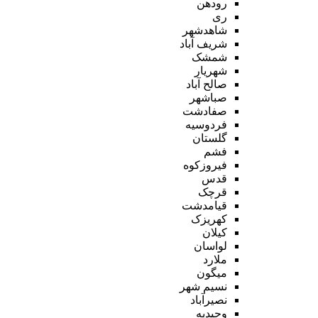
رودهن
ری
شاهدشهر
شریف آباد
شمشک
شهریار
صالح آباد
صباشهر
صفادشت
فردوسیه
گلستان
فشم
فیروزکوه
قدس
قرچک
قیامدشت
کهریزک
کیلان
لواسان
ملارد
میگون
نسیم شهر
نصیرآباد
وحیدیه