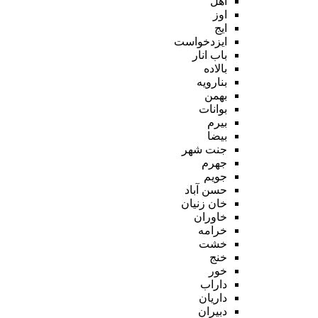
اهل
اوز
ایج
ایزدخواست
باب انار
بالاده
بنارویه
بهمن
بوانات
بیرم
بیضا
جنت شهر
جهرم
جویم
حسن آباد
خان زنیان
خاوران
خرامه
خشت
خنج
خور
داراب
داریان
دبیران