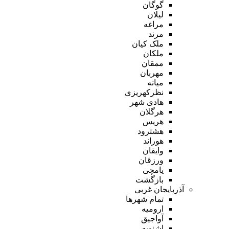
گوگان
لیلان
مراغه
مرند
ملک کیان
ملکان
ممقان
مهربان
میانه
نظرکهریزی
هادی شهر
هرگلان
هریس
هشترود
هوراند
وایقان
ورزقان
یامچی
بازگشت
آذربایجان غربی
تمام شهر‌ها
ارومیه
آواجیق
اشنویه