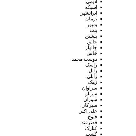
ادیمی
اسپکه
ایرانشهر
بزمان
بمپور
بنت
پیشین
جالق
چابهار
خاش
دوست محمد
راسک
زابل
زابلی
زهک
سراوان
سرباز
سوران
سیرکان
علی اکبر
فنوج
قصرقند
کنارک
گشت