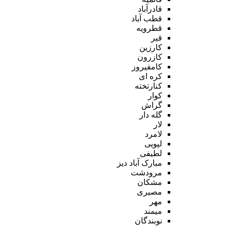
قادرآباد
قطب آباد
قطرویه
قیر
کارزین
کازرون
کامفیروز
کره ای
کنارتخته
کوار
گراش
گله دار
لار
لامرد
لپویی
لطیفی
مبارک آباد دیز
مرودشت
مشکان
مصیری
مهر
میمند
نوبندگان