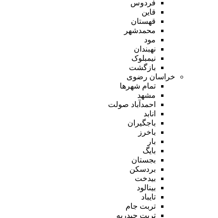
فردوس
قاین
قهستان
محمدشهر
مود
نهبندان
نیمبلوک
بازگشت
خراسان رضوی
تمام شهر‌ها
مشهد
احمدآباد صولت
انابد
باجگیران
باخرز
بار
بایگ
بجستان
بردسکن
بیدخت
بینالود
تایباد
تربت جام
تربت حیدریه