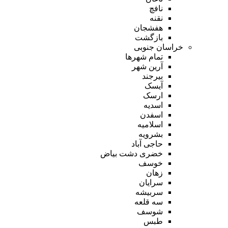
نافچ
نقنه
هفشجان
بازگشت
خراسان جنوبی
تمام شهر‌ها
آرین شهر
بیرجند
آیسک
ارسک
اسدیه
اسفدن
اسلامیه
بشرویه
حاجی آباد
خضری دشت بیاض
خوسف
زهان
سرایان
سربیشه
سه قلعه
شوسف
طبس