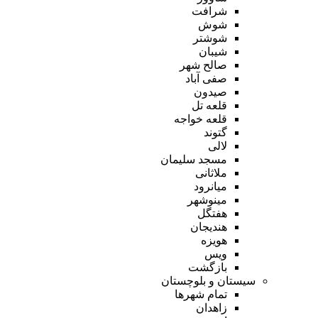
شرافت
شوش
شوشتر
شیبان
صالح شهر
صفی آباد
صیدون
قلعه تل
قلعه خواجه
گتوند
لالی
مسجد سلیمان
ملاثانی
میانرود
مینوشهر
هفتگل
هندیجان
هویزه
ویس
بازگشت
سیستان و بلوچستان
تمام شهر‌ها
زاهدان