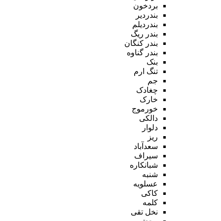
بردخون
بندردیر
بندردیلم
بندر ریگ
بندر کنگان
بندر گناوه
بنک
تنگ ارم
جم
چغادک
خارک
خورموج
دالکی
دلوار
ریز
سعدآباد
سیراف
شبانکاره
شنبه
عسلویه
کاکی
کلمه
نخل تقی