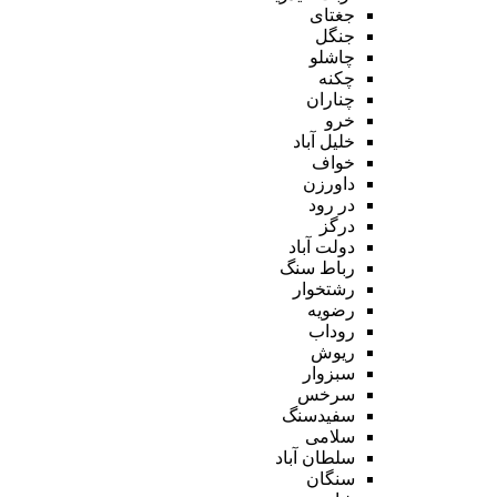
جغتای
جنگل
چاشلو
چکنه
چناران
خرو
خلیل آباد
خواف
داورزن
در رود
درگز
دولت آباد
رباط سنگ
رشتخوار
رضویه
روداب
ریوش
سبزوار
سرخس
سفیدسنگ
سلامی
سلطان آباد
سنگان