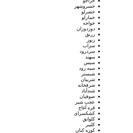
خراجو
خسروشهر
خضرلو
خمارلو
خواجه
دوزدوزان
زرنق
زنوز
سراب
سردرود
سهند
سیس
سیه رود
شبستر
شربیان
شرفخانه
شندآباد
صوفیان
عجب شیر
قره آغاج
کشکسرای
کلوانق
کلیبر
کوزه کنان