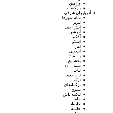
ورامین
بازگشت
آذربایجان شرقی
تمام شهر‌ها
تبریز
آبش احمد
آذرشهر
آقکند
اسکو
اهر
ایلخچی
باسمنج
بخشایش
بستان آباد
بناب
ناب جدید
ترک
ترکمانچای
تسوج
تیکمه داش
جلفا
خاروانا
خامنه