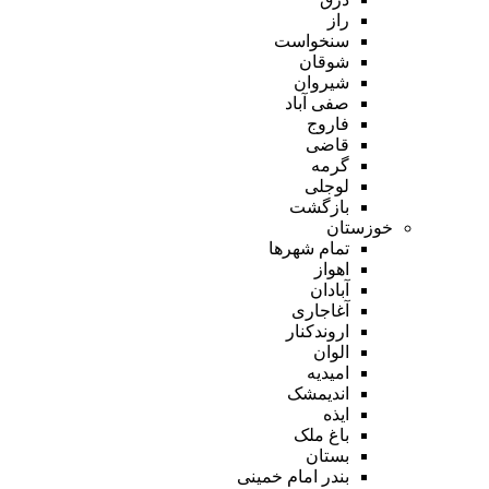
راز
سنخواست
شوقان
شیروان
صفی آباد
فاروج
قاضی
گرمه
لوجلی
بازگشت
خوزستان
تمام شهر‌ها
اهواز
آبادان
آغاجاری
اروندکنار
الوان
امیدیه
اندیمشک
ایذه
باغ ملک
بستان
بندر امام خمینی