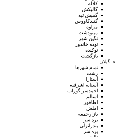
کلاله
گالیکش
گمیش تپه
گنبدکاووس
مراوه
مینودشت
نگین شهر
نوده خاندوز
نوکنده
بازگشت
گیلان
تمام شهر‌ها
رشت
آستارا
آستانه اشرفیه
احمدسر گوراب
اسالم
اطاقور
املش
بازارجمعه
بره سر
بندرانزلی
پره سر