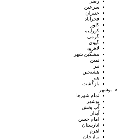
رضی
سرعین
عنبران
فخرآباد
کلور
کوراییم
گرمی
گیوی
لاهرود
مشگین شهر
نمین
نیر
هشتجین
هیر
بازگشت
بوشهر
تمام شهر‌ها
بوشهر
آب پخش
آبدان
امام حسن
انارستان
اهرم
برازجان