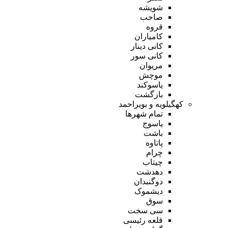
شویشه
صاحب
قروه
کامیاران
کانی دینار
کانی سور
مریوان
موچش
یاسوکند
بازگشت
کهگیلویه و بویراحمد
تمام شهر‌ها
یاسوج
باشت
پاتاوه
چرام
چیتاب
دهدشت
دوگنبدان
دیشموک
سوق
سی سخت
قلعه رئیسی