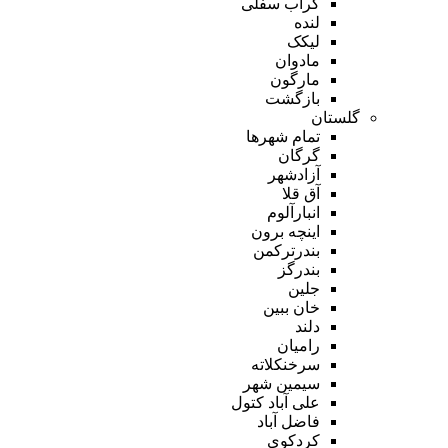
گراب سفلی
لنده
لیکک
مادوان
مارگون
بازگشت
گلستان
تمام شهر‌ها
گرگان
آزادشهر
آق قلا
انبارآلوم
اینچه برون
بندرترکمن
بندرگز
جلین
خان ببین
دلند
رامیان
سرخنکلاته
سیمین شهر
علی آباد کتول
فاضل آباد
کردکوی