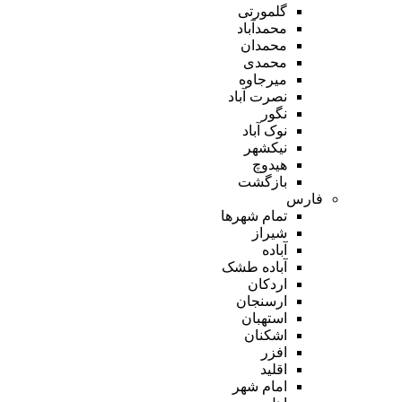
گلمورتی
محمدآباد
محمدان
محمدی
میرجاوه
نصرت آباد
نگور
نوک آباد
نیکشهر
هیدوچ
بازگشت
فارس
تمام شهر‌ها
شیراز
آباده
آباده طشک
اردکان
ارسنجان
استهبان
اشکنان
افزر
اقلید
امام شهر