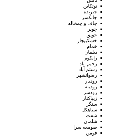
تالش
توتکابن
جیرنده
چابکسر
چاف و چمخاله
چوبر
حویق
خشکبیجار
خمام
دیلمان
رانکوه
رحیم آباد
رستم آباد
رضوانشهر
رودبار
رودبنه
رودسر
زیباکنار
سنگر
سیاهکل
شفت
شلمان
صومعه سرا
فومن