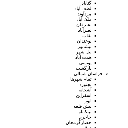
گناباد
لطف آباد
مزدآوند
ملک آباد
نشتیفان
نصرآباد
نقاب
نوخندان
نیشابور
نیل شهر
همت آباد
یونسی
بازگشت
خراسان شمالی
تمام شهر‌ها
بجنورد
آشخانه
اسفراین
ایور
پیش قلعه
تیتکانلو
جاجرم
حصارگرمخان
درق