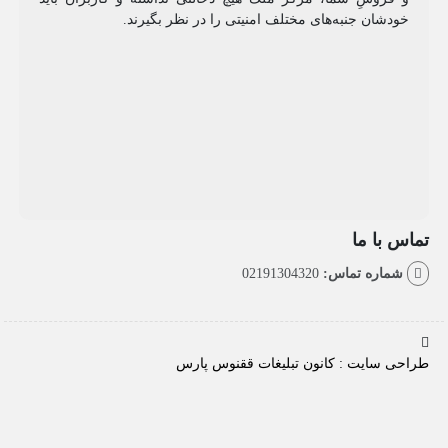
شان جنبه‌های مختلف امنیتی را در نظر بگیرند.
با ما
اره تماس:
02191304320
سایت : کانون تبلیغات ققنوس پارس