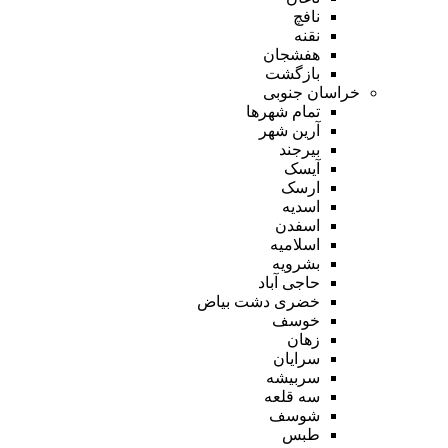
نافچ
نقنه
هفشجان
بازگشت
خراسان جنوبی
تمام شهر‌ها
آرین شهر
بیرجند
آیسک
ارسک
اسدیه
اسفدن
اسلامیه
بشرویه
حاجی آباد
خضری دشت بیاض
خوسف
زهان
سرایان
سربیشه
سه قلعه
شوسف
طبس