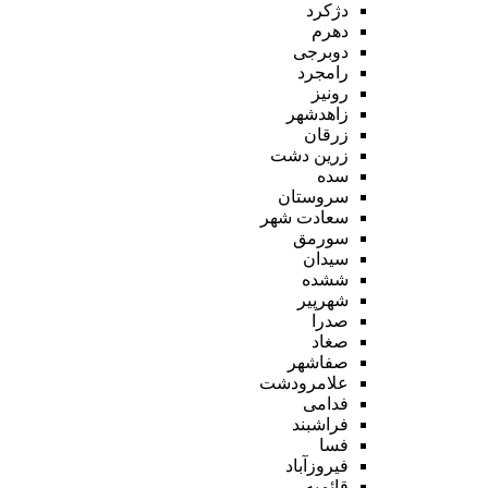
دژکرد
دهرم
دوبرجی
رامجرد
رونیز
زاهدشهر
زرقان
زرین دشت
سده
سروستان
سعادت شهر
سورمق
سیدان
ششده
شهرپیر
صدرا
صغاد
صفاشهر
علامرودشت
فدامی
فراشبند
فسا
فیروزآباد
قائمیه