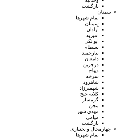
وحدتیه
بازگشت
سمنان
تمام شهر‌ها
سمنان
آرادان
امیریه
ایوانکی
بسطام
بیارجمند
دامغان
درجزین
دیباج
سرخه
شاهرود
شهمیرزاد
کلاته خیج
گرمسار
مجن
مهدی شهر
میامی
بازگشت
چهارمحال و بختیاری
تمام شهر‌ها