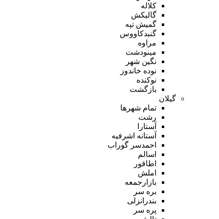
کلاله
گالیکش
گمیش تپه
گنبدکاووس
مراوه
مینودشت
نگین شهر
نوده خاندوز
نوکنده
بازگشت
گیلان
تمام شهر‌ها
رشت
آستارا
آستانه اشرفیه
احمدسر گوراب
اسالم
اطاقور
املش
بازارجمعه
بره سر
بندرانزلی
پره سر