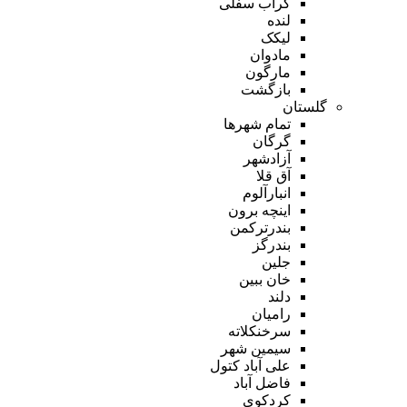
گراب سفلی
لنده
لیکک
مادوان
مارگون
بازگشت
گلستان
تمام شهر‌ها
گرگان
آزادشهر
آق قلا
انبارآلوم
اینچه برون
بندرترکمن
بندرگز
جلین
خان ببین
دلند
رامیان
سرخنکلاته
سیمین شهر
علی آباد کتول
فاضل آباد
کردکوی