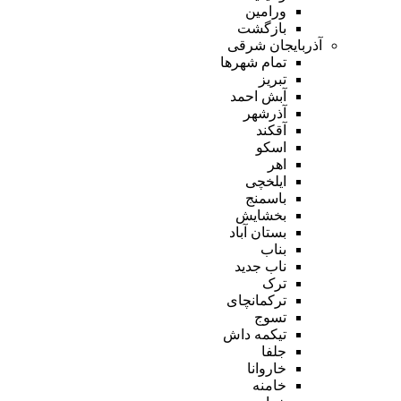
ورامین
بازگشت
آذربایجان شرقی
تمام شهر‌ها
تبریز
آبش احمد
آذرشهر
آقکند
اسکو
اهر
ایلخچی
باسمنج
بخشایش
بستان آباد
بناب
ناب جدید
ترک
ترکمانچای
تسوج
تیکمه داش
جلفا
خاروانا
خامنه