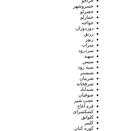
خراجو
خسروشهر
خضرلو
خمارلو
خواجه
دوزدوزان
زرنق
زنوز
سراب
سردرود
سهند
سیس
سیه رود
شبستر
شربیان
شرفخانه
شندآباد
صوفیان
عجب شیر
قره آغاج
کشکسرای
کلوانق
کلیبر
کوزه کنان