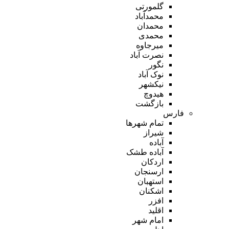
گلمورتی
محمدآباد
محمدان
محمدی
میرجاوه
نصرت آباد
نگور
نوک آباد
نیکشهر
هیدوچ
بازگشت
فارس
تمام شهر‌ها
شیراز
آباده
آباده طشک
اردکان
ارسنجان
استهبان
اشکنان
افزر
اقلید
امام شهر