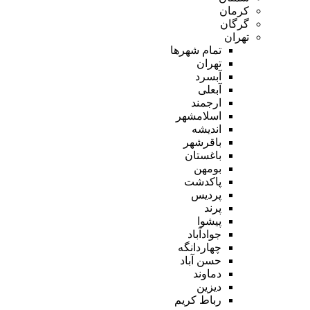
کرمان
گرگان
تهران
تمام شهر‌ها
تهران
آبسرد
آبعلی
ارجمند
اسلامشهر
اندیشه
باقرشهر
باغستان
بومهن
پاکدشت
پردیس
پرند
پیشوا
جوادآباد
چهاردانگه
حسن آباد
دماوند
دیزین
رباط کریم