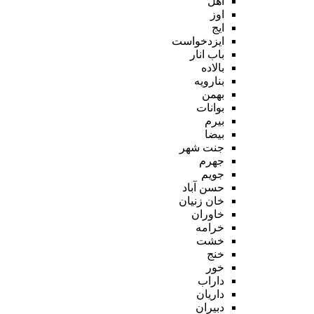
اهل
اوز
ایج
ایزدخواست
باب انار
بالاده
بنارویه
بهمن
بوانات
بیرم
بیضا
جنت شهر
جهرم
جویم
حسن آباد
خان زنیان
خاوران
خرامه
خشت
خنج
خور
داراب
داریان
دبیران