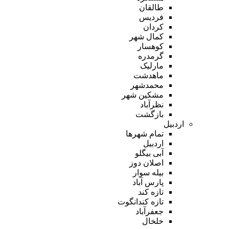
طالقان
فردیس
کردان
کمال شهر
کوهسار
گرمدره
مارلیک
ماهدشت
محمدشهر
مشکین شهر
نظرآباد
بازگشت
اردبیل
تمام شهر‌ها
اردبیل
آبی بیگلو
اصلان دوز
بیله سوار
پارس آباد
تازه کند
تازه کندانگوت
جعفرآباد
خلخال