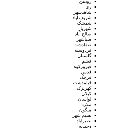
رودهن
ری
شاهدشهر
شریف آباد
شمشک
شهریار
صالح آباد
صباشهر
صفادشت
فردوسیه
گلستان
فشم
فیروزکوه
قدس
قرچک
قیامدشت
کهریزک
کیلان
لواسان
ملارد
میگون
نسیم شهر
نصیرآباد
وحیدیه