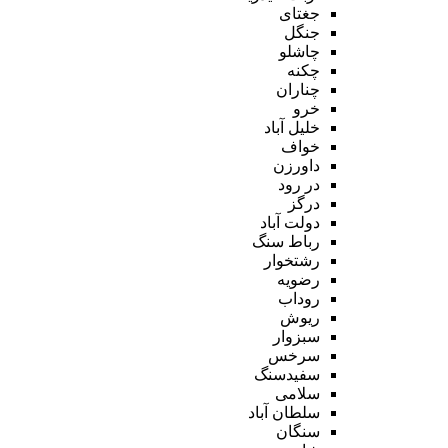
جغتای
جنگل
چاشلو
چکنه
چناران
خرو
خلیل آباد
خواف
داورزن
در رود
درگز
دولت آباد
رباط سنگ
رشتخوار
رضویه
روداب
ریوش
سبزوار
سرخس
سفیدسنگ
سلامی
سلطان آباد
سنگان