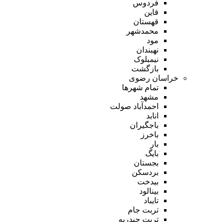
فردوس
قاین
قهستان
محمدشهر
مود
نهبندان
نیمبلوک
بازگشت
خراسان رضوی
تمام شهر‌ها
مشهد
احمدآباد صولت
انابد
باجگیران
باخرز
بار
بایگ
بجستان
بردسکن
بیدخت
بینالود
تایباد
تربت جام
تربت حیدریه