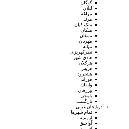
گوگان
لیلان
مراغه
مرند
ملک کیان
ملکان
ممقان
مهربان
میانه
نظرکهریزی
هادی شهر
هرگلان
هریس
هشترود
هوراند
وایقان
ورزقان
یامچی
بازگشت
آذربایجان غربی
تمام شهر‌ها
ارومیه
آواجیق
اشنویه