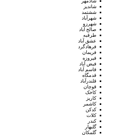
شادمهر
شاندیز
ششتمد
شهرآباد
شهرزو
صالح آباد
طرقبه
عشق آباد
فرهادگرد
فریمان
فیروزه
فیض آباد
قاسم آباد
قدمگاه
قلندرآباد
قوچان
کاخک
کاریز
کاشمر
کدکن
کلات
کندر
گلبهار
گلمکان