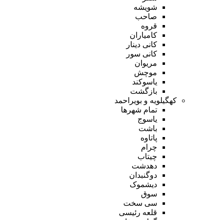
شویشه
صاحب
قروه
کامیاران
کانی دینار
کانی سور
مریوان
موچش
یاسوکند
بازگشت
کهگیلویه و بویراحمد
تمام شهر‌ها
یاسوج
باشت
پاتاوه
چرام
چیتاب
دهدشت
دوگنبدان
دیشموک
سوق
سی سخت
قلعه رئیسی