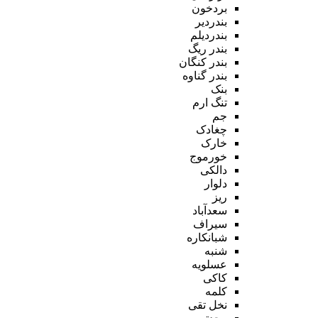
بردخون
بندردیر
بندردیلم
بندر ریگ
بندر کنگان
بندر گناوه
بنک
تنگ ارم
جم
چغادک
خارک
خورموج
دالکی
دلوار
ریز
سعدآباد
سیراف
شبانکاره
شنبه
عسلویه
کاکی
کلمه
نخل تقی