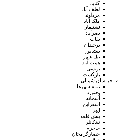
گناباد
لطف آباد
مزدآوند
ملک آباد
نشتیفان
نصرآباد
نقاب
نوخندان
نیشابور
نیل شهر
همت آباد
یونسی
بازگشت
خراسان شمالی
تمام شهر‌ها
بجنورد
آشخانه
اسفراین
ایور
پیش قلعه
تیتکانلو
جاجرم
حصارگرمخان
درق