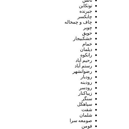
تالش
توتکابن
جیرنده
چابکسر
چاف و چمخاله
چوبر
حویق
خشکبیجار
خمام
دیلمان
رانکوه
رحیم آباد
رستم آباد
رضوانشهر
رودبار
رودبنه
رودسر
زیباکنار
سنگر
سیاهکل
شفت
شلمان
صومعه سرا
فومن