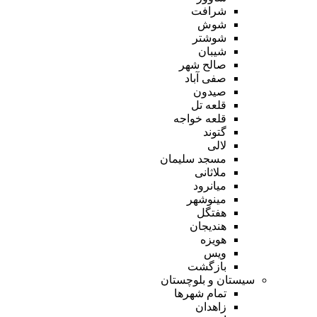
شرافت
شوش
شوشتر
شیبان
صالح شهر
صفی آباد
صیدون
قلعه تل
قلعه خواجه
گتوند
لالی
مسجد سلیمان
ملاثانی
میانرود
مینوشهر
هفتگل
هندیجان
هویزه
ویس
بازگشت
سیستان و بلوچستان
تمام شهر‌ها
زاهدان