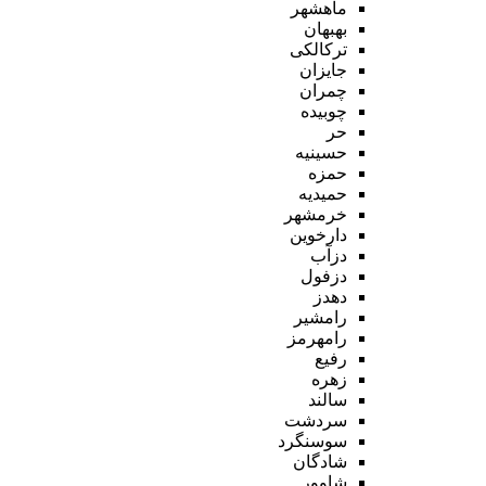
ماهشهر
بهبهان
ترکالکی
جایزان
چمران
چوبیده
حر
حسینیه
حمزه
حمیدیه
خرمشهر
دارخوین
دزآب
دزفول
دهدز
رامشیر
رامهرمز
رفیع
زهره
سالند
سردشت
سوسنگرد
شادگان
شاوور