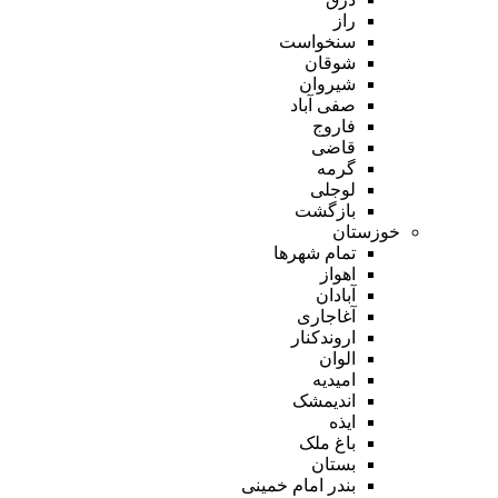
راز
سنخواست
شوقان
شیروان
صفی آباد
فاروج
قاضی
گرمه
لوجلی
بازگشت
خوزستان
تمام شهر‌ها
اهواز
آبادان
آغاجاری
اروندکنار
الوان
امیدیه
اندیمشک
ایذه
باغ ملک
بستان
بندر امام خمینی