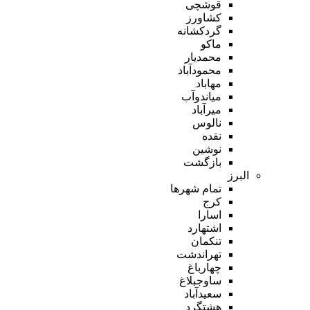
قوشچی
کشاورز
گردکشانه
ماکو
محمدیار
محمودآباد
مهاباد
میاندوآب
میرآباد
نالوس
نقده
نوشین
بازگشت
البرز
تمام شهر‌ها
کرج
اسارا
اشتهارد
تنکمان
تهراندشت
چهارباغ
ساوجبلاغ
سعیدآباد
هشتگرد