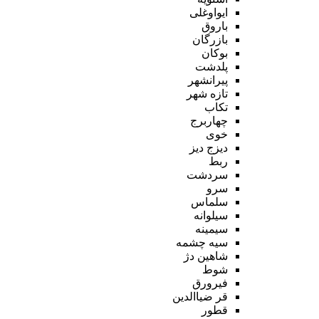
ایواوغلی
باروق
بازرگان
بوکان
پلدشت
پیرانشهر
تازه شهر
تکاب
چهاربرج
خوی
دیزج دیز
ربط
سردشت
سرو
سلماس
سیلوانه
سیمینه
سیه چشمه
شاهین دژ
شوط
فیرورق
قر ضیاالدین
قطور