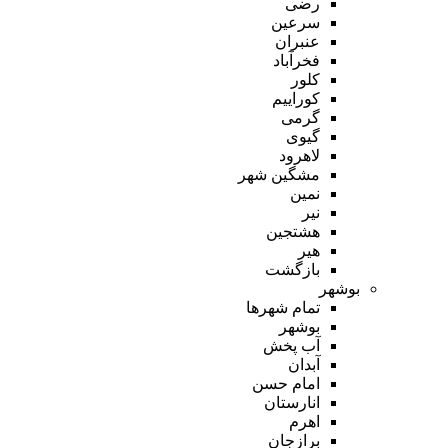
رضی
سرعین
عنبران
فخرآباد
کلور
کوراییم
گرمی
گیوی
لاهرود
مشگین شهر
نمین
نیر
هشتجین
هیر
بازگشت
بوشهر
تمام شهر‌ها
بوشهر
آب پخش
آبدان
امام حسن
انارستان
اهرم
برازجان