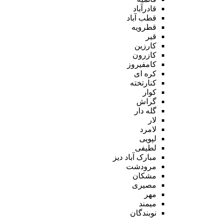
قادرآباد
قطب آباد
قطرویه
قیر
کارزین
کازرون
کامفیروز
کره ای
کنارتخته
کوار
گراش
گله دار
لار
لامرد
لپویی
لطیفی
مبارک آباد دیز
مرودشت
مشکان
مصیری
مهر
میمند
نوبندگان