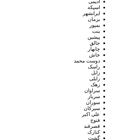
ادیمی
اسپکه
ایرانشهر
بزمان
بمپور
بنت
پیشین
جالق
چابهار
خاش
دوست محمد
راسک
زابل
زابلی
زهک
سراوان
سرباز
سوران
سیرکان
علی اکبر
فنوج
قصرقند
کنارک
گشت