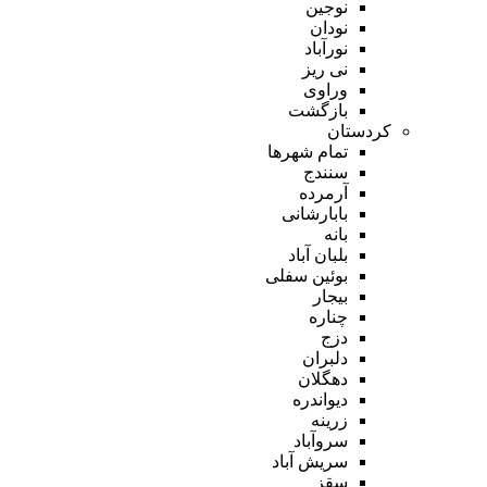
نوجین
نودان
نورآباد
نی ریز
وراوی
بازگشت
کردستان
تمام شهر‌ها
سنندج
آرمرده
بابارشانی
بانه
بلبان آباد
بوئین سفلی
بیجار
چناره
دزج
دلبران
دهگلان
دیواندره
زرینه
سروآباد
سریش آباد
سقز