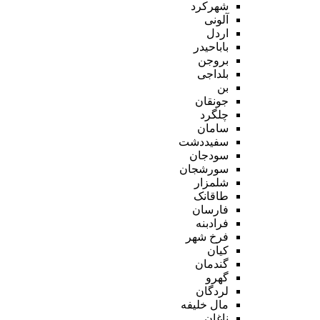
شهرکرد
آلونی
اردل
باباحیدر
بروجن
بلداجی
بن
جونقان
چلگرد
سامان
سفیددشت
سودجان
سورشجان
شلمزار
طاقانک
فارسان
فرادبنه
فرخ شهر
کیان
گندمان
گهرو
لردگان
مال خلیفه
ناغان