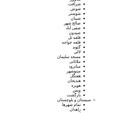
شرافت
شوش
شوشتر
شیبان
صالح شهر
صفی آباد
صیدون
قلعه تل
قلعه خواجه
گتوند
لالی
مسجد سلیمان
ملاثانی
میانرود
مینوشهر
هفتگل
هندیجان
هویزه
ویس
بازگشت
سیستان و بلوچستان
تمام شهر‌ها
زاهدان