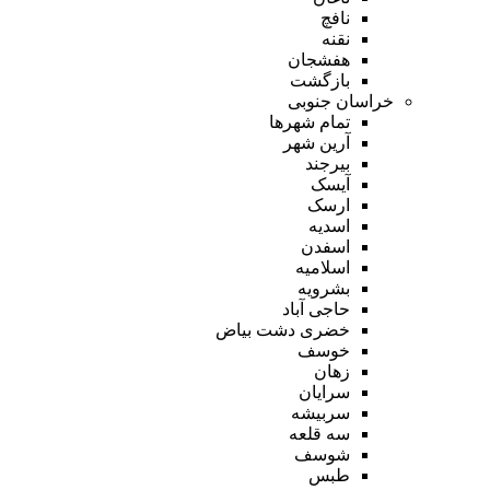
نافچ
نقنه
هفشجان
بازگشت
خراسان جنوبی
تمام شهر‌ها
آرین شهر
بیرجند
آیسک
ارسک
اسدیه
اسفدن
اسلامیه
بشرویه
حاجی آباد
خضری دشت بیاض
خوسف
زهان
سرایان
سربیشه
سه قلعه
شوسف
طبس