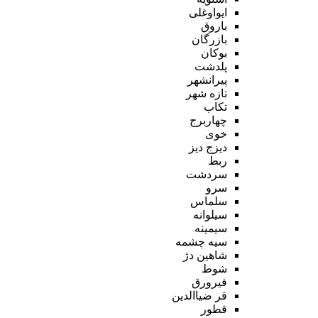
ایواوغلی
باروق
بازرگان
بوکان
پلدشت
پیرانشهر
تازه شهر
تکاب
چهاربرج
خوی
دیزج دیز
ربط
سردشت
سرو
سلماس
سیلوانه
سیمینه
سیه چشمه
شاهین دژ
شوط
فیرورق
قر ضیاالدین
قطور