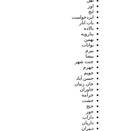
اهل
اوز
ایج
ایزدخواست
باب انار
بالاده
بنارویه
بهمن
بوانات
بیرم
بیضا
جنت شهر
جهرم
جویم
حسن آباد
خان زنیان
خاوران
خرامه
خشت
خنج
خور
داراب
داریان
دبیران