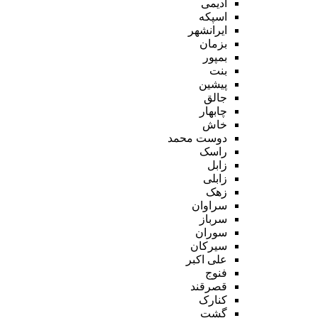
ادیمی
اسپکه
ایرانشهر
بزمان
بمپور
بنت
پیشین
جالق
چابهار
خاش
دوست محمد
راسک
زابل
زابلی
زهک
سراوان
سرباز
سوران
سیرکان
علی اکبر
فنوج
قصرقند
کنارک
گشت