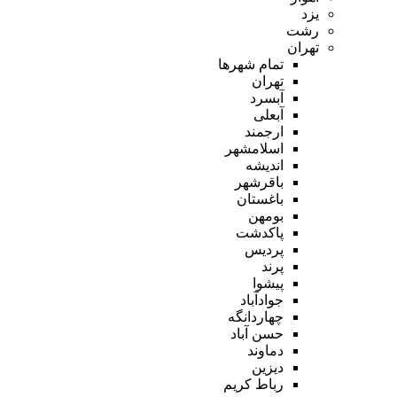
یزد
رشت
تهران
تمام شهر‌ها
تهران
آبسرد
آبعلی
ارجمند
اسلامشهر
اندیشه
باقرشهر
باغستان
بومهن
پاکدشت
پردیس
پرند
پیشوا
جوادآباد
چهاردانگه
حسن آباد
دماوند
دیزین
رباط کریم