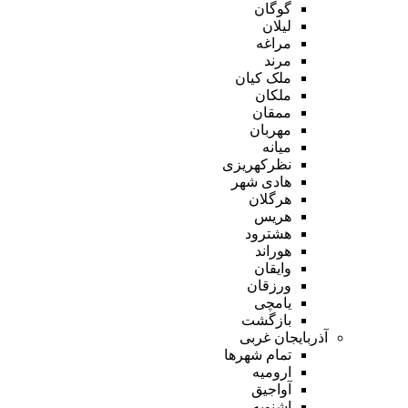
گوگان
لیلان
مراغه
مرند
ملک کیان
ملکان
ممقان
مهربان
میانه
نظرکهریزی
هادی شهر
هرگلان
هریس
هشترود
هوراند
وایقان
ورزقان
یامچی
بازگشت
آذربایجان غربی
تمام شهر‌ها
ارومیه
آواجیق
اشنویه