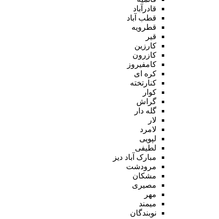
قادرآباد
قطب آباد
قطرویه
قیر
کارزین
کازرون
کامفیروز
کره ای
کنارتخته
کوار
گراش
گله دار
لار
لامرد
لپویی
لطیفی
مبارک آباد دیز
مرودشت
مشکان
مصیری
مهر
میمند
نوبندگان