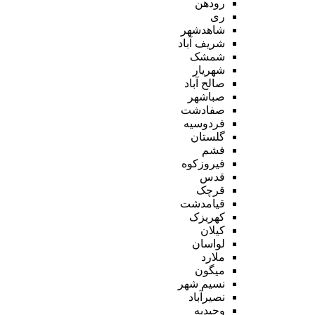
رودهن
ری
شاهدشهر
شریف آباد
شمشک
شهریار
صالح آباد
صباشهر
صفادشت
فردوسیه
گلستان
فشم
فیروزکوه
قدس
قرچک
قیامدشت
کهریزک
کیلان
لواسان
ملارد
میگون
نسیم شهر
نصیرآباد
وحیدیه