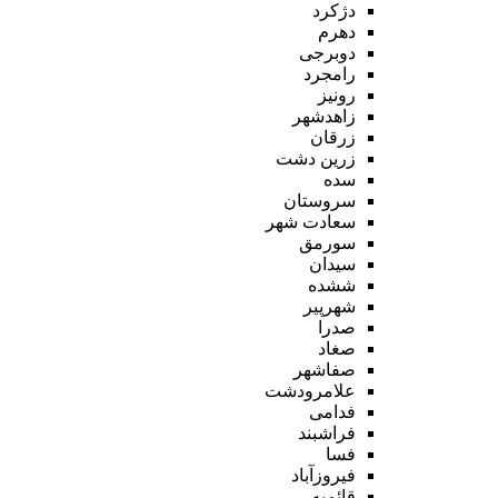
دژکرد
دهرم
دوبرجی
رامجرد
رونیز
زاهدشهر
زرقان
زرین دشت
سده
سروستان
سعادت شهر
سورمق
سیدان
ششده
شهرپیر
صدرا
صغاد
صفاشهر
علامرودشت
فدامی
فراشبند
فسا
فیروزآباد
قائمیه