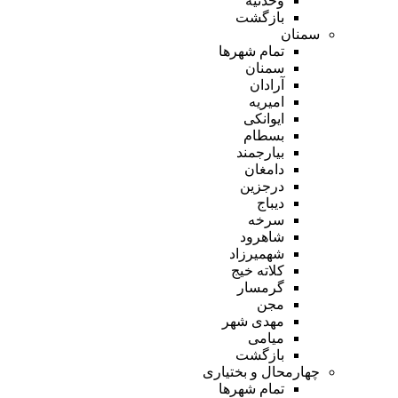
وحدتیه
بازگشت
سمنان
تمام شهر‌ها
سمنان
آرادان
امیریه
ایوانکی
بسطام
بیارجمند
دامغان
درجزین
دیباج
سرخه
شاهرود
شهمیرزاد
کلاته خیج
گرمسار
مجن
مهدی شهر
میامی
بازگشت
چهارمحال و بختیاری
تمام شهر‌ها