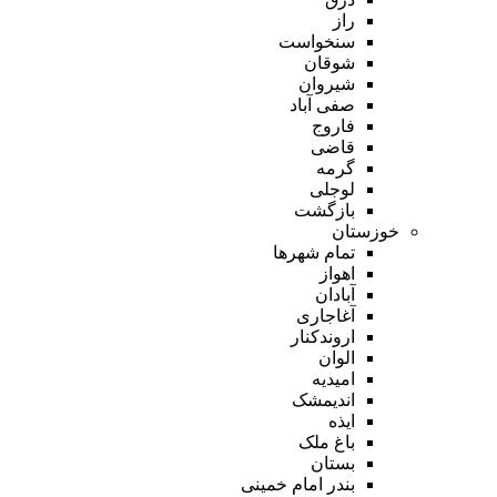
راز
سنخواست
شوقان
شیروان
صفی آباد
فاروج
قاضی
گرمه
لوجلی
بازگشت
خوزستان
تمام شهر‌ها
اهواز
آبادان
آغاجاری
اروندکنار
الوان
امیدیه
اندیمشک
ایذه
باغ ملک
بستان
بندر امام خمینی