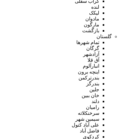
گراب سفلی
لنده
لیکک
مادوان
مارگون
بازگشت
گلستان
تمام شهر‌ها
گرگان
آزادشهر
آق قلا
انبارآلوم
اینچه برون
بندرترکمن
بندرگز
جلین
خان ببین
دلند
رامیان
سرخنکلاته
سیمین شهر
علی آباد کتول
فاضل آباد
کردکوی