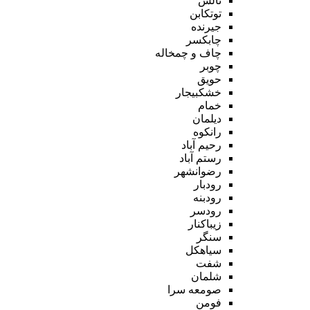
تالش
توتکابن
جیرنده
چابکسر
چاف و چمخاله
چوبر
حویق
خشکبیجار
خمام
دیلمان
رانکوه
رحیم آباد
رستم آباد
رضوانشهر
رودبار
رودبنه
رودسر
زیباکنار
سنگر
سیاهکل
شفت
شلمان
صومعه سرا
فومن