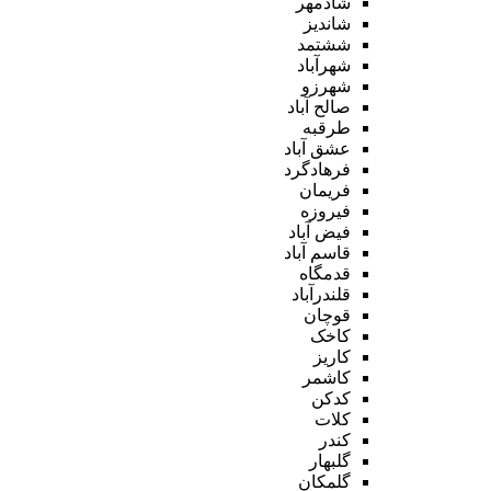
شادمهر
شاندیز
ششتمد
شهرآباد
شهرزو
صالح آباد
طرقبه
عشق آباد
فرهادگرد
فریمان
فیروزه
فیض آباد
قاسم آباد
قدمگاه
قلندرآباد
قوچان
کاخک
کاریز
کاشمر
کدکن
کلات
کندر
گلبهار
گلمکان