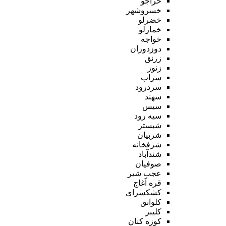
خراجو
خسروشهر
خضرلو
خمارلو
خواجه
دوزدوزان
زرنق
زنوز
سراب
سردرود
سهند
سیس
سیه رود
شبستر
شربیان
شرفخانه
شندآباد
صوفیان
عجب شیر
قره آغاج
کشکسرای
کلوانق
کلیبر
کوزه کنان