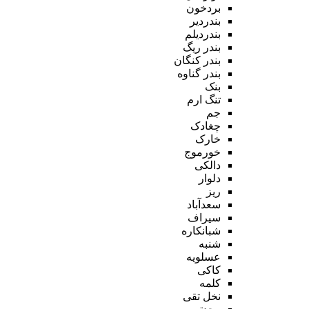
بردخون
بندردیر
بندردیلم
بندر ریگ
بندر کنگان
بندر گناوه
بنک
تنگ ارم
جم
چغادک
خارک
خورموج
دالکی
دلوار
ریز
سعدآباد
سیراف
شبانکاره
شنبه
عسلویه
کاکی
کلمه
نخل تقی