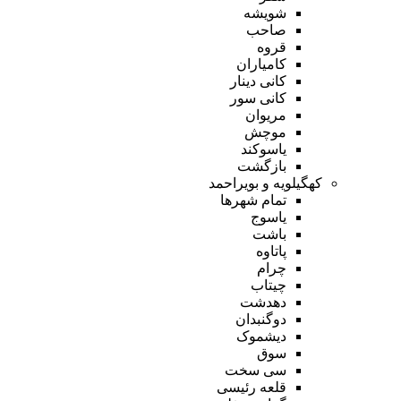
شویشه
صاحب
قروه
کامیاران
کانی دینار
کانی سور
مریوان
موچش
یاسوکند
بازگشت
کهگیلویه و بویراحمد
تمام شهر‌ها
یاسوج
باشت
پاتاوه
چرام
چیتاب
دهدشت
دوگنبدان
دیشموک
سوق
سی سخت
قلعه رئیسی