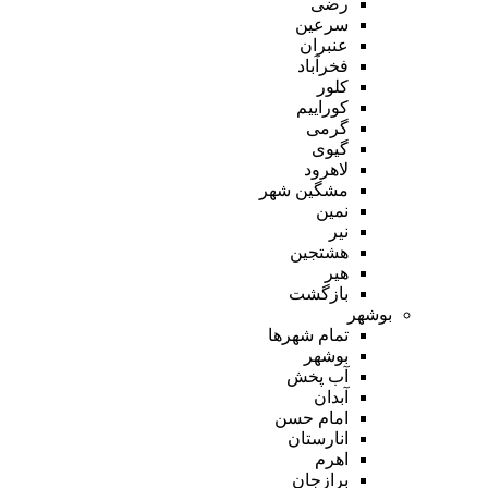
رضی
سرعین
عنبران
فخرآباد
کلور
کوراییم
گرمی
گیوی
لاهرود
مشگین شهر
نمین
نیر
هشتجین
هیر
بازگشت
بوشهر
تمام شهر‌ها
بوشهر
آب پخش
آبدان
امام حسن
انارستان
اهرم
برازجان