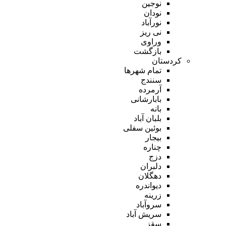
نوجین
نودان
نورآباد
نی ریز
وراوی
بازگشت
کردستان
تمام شهر‌ها
سنندج
آرمرده
بابارشانی
بانه
بلبان آباد
بوئین سفلی
بیجار
چناره
دزج
دلبران
دهگلان
دیواندره
زرینه
سروآباد
سریش آباد
سقز