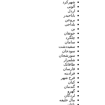
شهرکرد
آلونی
اردل
باباحیدر
بروجن
بلداجی
بن
جونقان
چلگرد
سامان
سفیددشت
سودجان
سورشجان
شلمزار
طاقانک
فارسان
فرادبنه
فرخ شهر
کیان
گندمان
گهرو
لردگان
مال خلیفه
ناغان