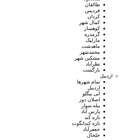
طالقان
فردیس
کردان
کمال شهر
کوهسار
گرمدره
مارلیک
ماهدشت
محمدشهر
مشکین شهر
نظرآباد
بازگشت
اردبیل
تمام شهر‌ها
اردبیل
آبی بیگلو
اصلان دوز
بیله سوار
پارس آباد
تازه کند
تازه کندانگوت
جعفرآباد
خلخال