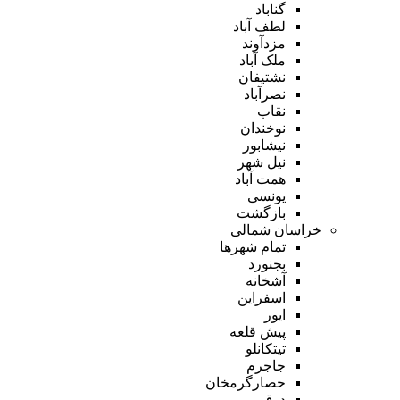
گناباد
لطف آباد
مزدآوند
ملک آباد
نشتیفان
نصرآباد
نقاب
نوخندان
نیشابور
نیل شهر
همت آباد
یونسی
بازگشت
خراسان شمالی
تمام شهر‌ها
بجنورد
آشخانه
اسفراین
ایور
پیش قلعه
تیتکانلو
جاجرم
حصارگرمخان
درق