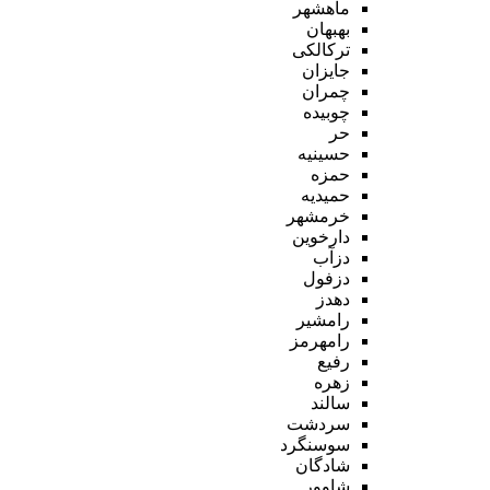
ماهشهر
بهبهان
ترکالکی
جایزان
چمران
چوبیده
حر
حسینیه
حمزه
حمیدیه
خرمشهر
دارخوین
دزآب
دزفول
دهدز
رامشیر
رامهرمز
رفیع
زهره
سالند
سردشت
سوسنگرد
شادگان
شاوور