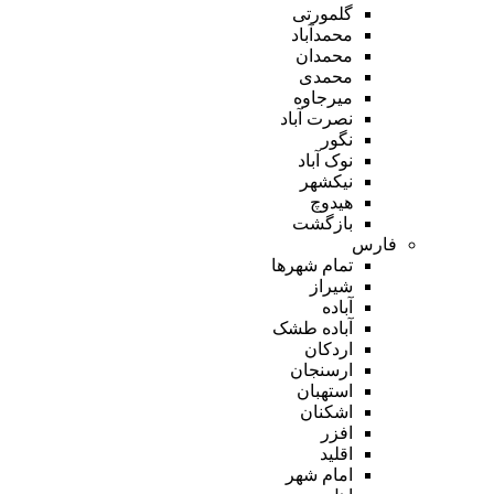
گلمورتی
محمدآباد
محمدان
محمدی
میرجاوه
نصرت آباد
نگور
نوک آباد
نیکشهر
هیدوچ
بازگشت
فارس
تمام شهر‌ها
شیراز
آباده
آباده طشک
اردکان
ارسنجان
استهبان
اشکنان
افزر
اقلید
امام شهر