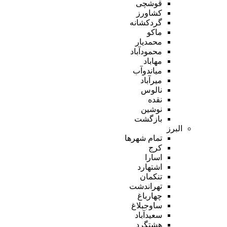
قوشچی
کشاورز
گردکشانه
ماکو
محمدیار
محمودآباد
مهاباد
میاندوآب
میرآباد
نالوس
نقده
نوشین
بازگشت
البرز
تمام شهر‌ها
کرج
اسارا
اشتهارد
تنکمان
تهراندشت
چهارباغ
ساوجبلاغ
سعیدآباد
هشتگرد