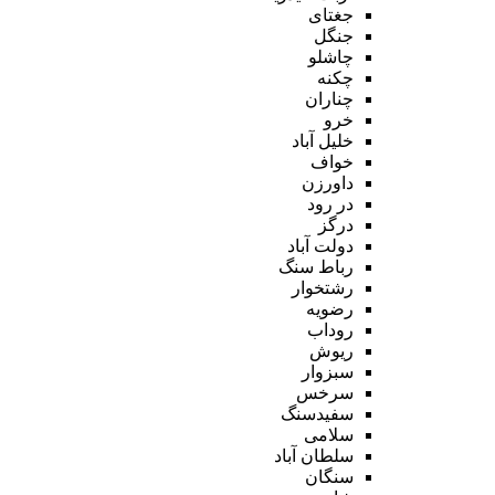
جغتای
جنگل
چاشلو
چکنه
چناران
خرو
خلیل آباد
خواف
داورزن
در رود
درگز
دولت آباد
رباط سنگ
رشتخوار
رضویه
روداب
ریوش
سبزوار
سرخس
سفیدسنگ
سلامی
سلطان آباد
سنگان