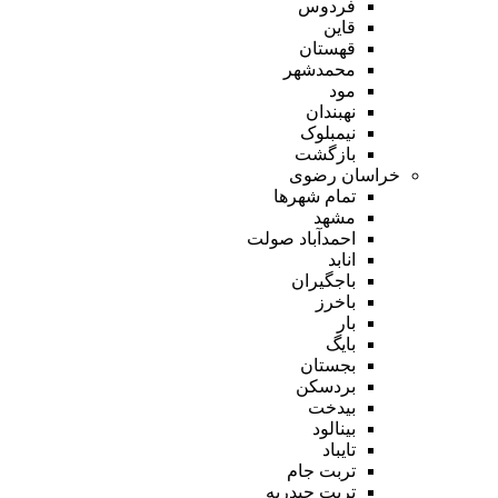
فردوس
قاین
قهستان
محمدشهر
مود
نهبندان
نیمبلوک
بازگشت
خراسان رضوی
تمام شهر‌ها
مشهد
احمدآباد صولت
انابد
باجگیران
باخرز
بار
بایگ
بجستان
بردسکن
بیدخت
بینالود
تایباد
تربت جام
تربت حیدریه