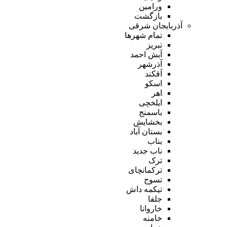
ورامین
بازگشت
آذربایجان شرقی
تمام شهر‌ها
تبریز
آبش احمد
آذرشهر
آقکند
اسکو
اهر
ایلخچی
باسمنج
بخشایش
بستان آباد
بناب
ناب جدید
ترک
ترکمانچای
تسوج
تیکمه داش
جلفا
خاروانا
خامنه