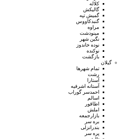
کلاله
گالیکش
گمیش تپه
گنبدکاووس
مراوه
مینودشت
نگین شهر
نوده خاندوز
نوکنده
بازگشت
گیلان
تمام شهر‌ها
رشت
آستارا
آستانه اشرفیه
احمدسر گوراب
اسالم
اطاقور
املش
بازارجمعه
بره سر
بندرانزلی
پره سر