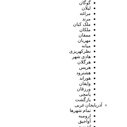
گوگان
لیلان
مراغه
مرند
ملک کیان
ملکان
ممقان
مهربان
میانه
نظرکهریزی
هادی شهر
هرگلان
هریس
هشترود
هوراند
وایقان
ورزقان
یامچی
بازگشت
آذربایجان غربی
تمام شهر‌ها
ارومیه
آواجیق
اشنویه