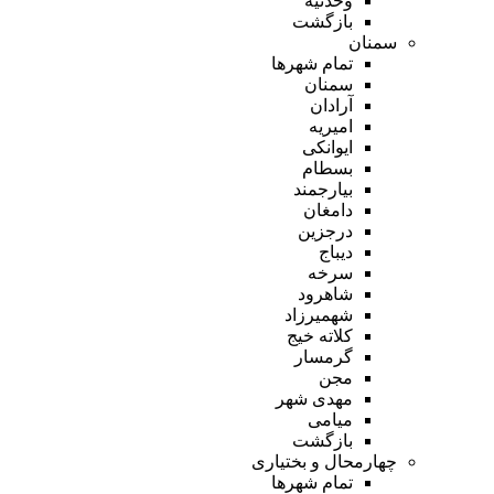
وحدتیه
بازگشت
سمنان
تمام شهر‌ها
سمنان
آرادان
امیریه
ایوانکی
بسطام
بیارجمند
دامغان
درجزین
دیباج
سرخه
شاهرود
شهمیرزاد
کلاته خیج
گرمسار
مجن
مهدی شهر
میامی
بازگشت
چهارمحال و بختیاری
تمام شهر‌ها