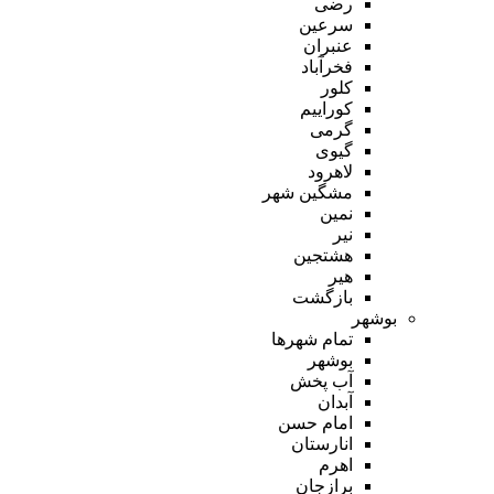
رضی
سرعین
عنبران
فخرآباد
کلور
کوراییم
گرمی
گیوی
لاهرود
مشگین شهر
نمین
نیر
هشتجین
هیر
بازگشت
بوشهر
تمام شهر‌ها
بوشهر
آب پخش
آبدان
امام حسن
انارستان
اهرم
برازجان