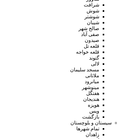
شرافت
شوش
شوشتر
شیبان
صالح شهر
صفی آباد
صیدون
قلعه تل
قلعه خواجه
گتوند
لالی
مسجد سلیمان
ملاثانی
میانرود
مینوشهر
هفتگل
هندیجان
هویزه
ویس
بازگشت
سیستان و بلوچستان
تمام شهر‌ها
زاهدان