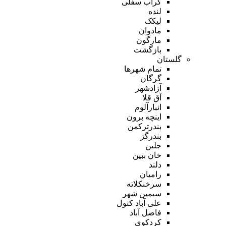
گراب سفلی
لنده
لیکک
مادوان
مارگون
بازگشت
گلستان
تمام شهر‌ها
گرگان
آزادشهر
آق قلا
انبارآلوم
اینچه برون
بندرترکمن
بندرگز
جلین
خان ببین
دلند
رامیان
سرخنکلاته
سیمین شهر
علی آباد کتول
فاضل آباد
کردکوی