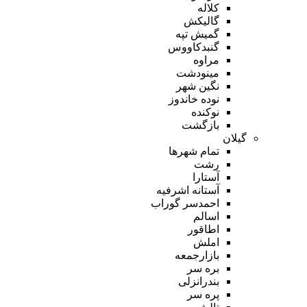
کلاله
گالیکش
گمیش تپه
گنبدکاووس
مراوه
مینودشت
نگین شهر
نوده خاندوز
نوکنده
بازگشت
گیلان
تمام شهر‌ها
رشت
آستارا
آستانه اشرفیه
احمدسر گوراب
اسالم
اطاقور
املش
بازارجمعه
بره سر
بندرانزلی
پره سر