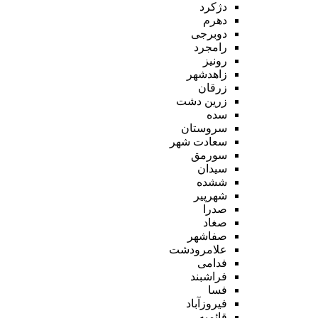
دژکرد
دهرم
دوبرجی
رامجرد
رونیز
زاهدشهر
زرقان
زرین دشت
سده
سروستان
سعادت شهر
سورمق
سیدان
ششده
شهرپیر
صدرا
صغاد
صفاشهر
علامرودشت
فدامی
فراشبند
فسا
فیروزآباد
قائمیه