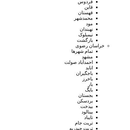
فردوس
قاین
قهستان
محمدشهر
مود
نهبندان
نیمبلوک
بازگشت
خراسان رضوی
تمام شهر‌ها
مشهد
احمدآباد صولت
انابد
باجگیران
باخرز
بار
بایگ
بجستان
بردسکن
بیدخت
بینالود
تایباد
تربت جام
تربت حیدریه