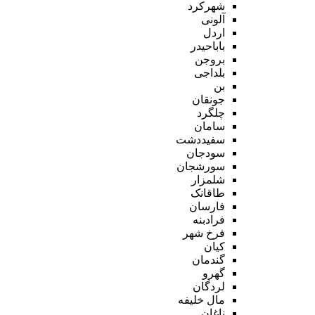
شهرکرد
آلونی
اردل
باباحیدر
بروجن
بلداجی
بن
جونقان
چلگرد
سامان
سفیددشت
سودجان
سورشجان
شلمزار
طاقانک
فارسان
فرادبنه
فرخ شهر
کیان
گندمان
گهرو
لردگان
مال خلیفه
ناغان