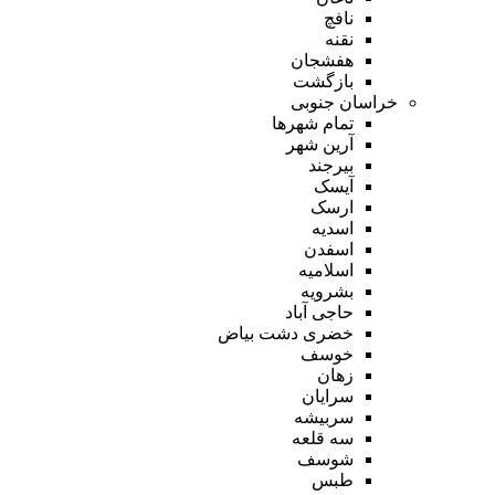
نافچ
نقنه
هفشجان
بازگشت
خراسان جنوبی
تمام شهر‌ها
آرین شهر
بیرجند
آیسک
ارسک
اسدیه
اسفدن
اسلامیه
بشرویه
حاجی آباد
خضری دشت بیاض
خوسف
زهان
سرایان
سربیشه
سه قلعه
شوسف
طبس