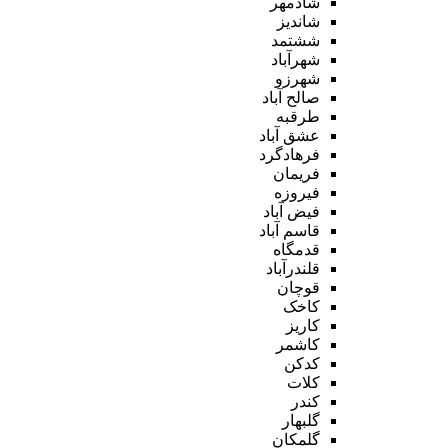
شادمهر
شاندیز
ششتمد
شهرآباد
شهرزو
صالح آباد
طرقبه
عشق آباد
فرهادگرد
فریمان
فیروزه
فیض آباد
قاسم آباد
قدمگاه
قلندرآباد
قوچان
کاخک
کاریز
کاشمر
کدکن
کلات
کندر
گلبهار
گلمکان