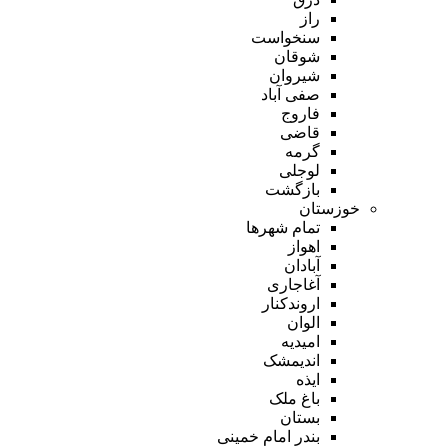
راز
سنخواست
شوقان
شیروان
صفی آباد
فاروج
قاضی
گرمه
لوجلی
بازگشت
خوزستان
تمام شهر‌ها
اهواز
آبادان
آغاجاری
اروندکنار
الوان
امیدیه
اندیمشک
ایذه
باغ ملک
بستان
بندر امام خمینی