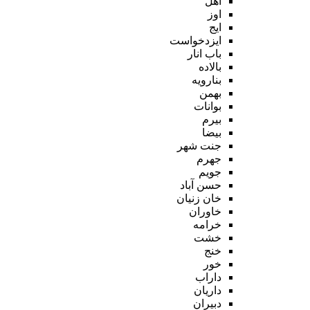
اهل
اوز
ایج
ایزدخواست
باب انار
بالاده
بنارویه
بهمن
بوانات
بیرم
بیضا
جنت شهر
جهرم
جویم
حسن آباد
خان زنیان
خاوران
خرامه
خشت
خنج
خور
داراب
داریان
دبیران