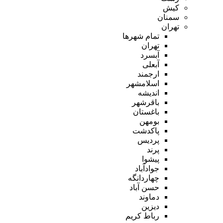
کیش
سمنان
تهران
تمام شهر‌ها
تهران
آبسرد
آبعلی
ارجمند
اسلامشهر
اندیشه
باقرشهر
باغستان
بومهن
پاکدشت
پردیس
پرند
پیشوا
جوادآباد
چهاردانگه
حسن آباد
دماوند
دیزین
رباط کریم