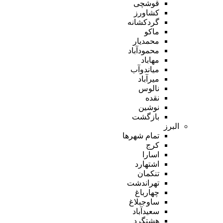
قوشچی
کشاورز
گردکشانه
ماکو
محمدیار
محمودآباد
مهاباد
میاندوآب
میرآباد
نالوس
نقده
نوشین
بازگشت
البرز
تمام شهر‌ها
کرج
اسارا
اشتهارد
تنکمان
تهراندشت
چهارباغ
ساوجبلاغ
سعیدآباد
هشتگرد