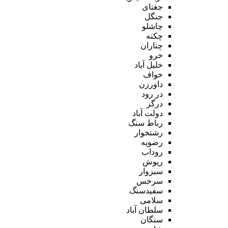
جغتای
جنگل
چاشلو
چکنه
چناران
خرو
خلیل آباد
خواف
داورزن
در رود
درگز
دولت آباد
رباط سنگ
رشتخوار
رضویه
روداب
ریوش
سبزوار
سرخس
سفیدسنگ
سلامی
سلطان آباد
سنگان