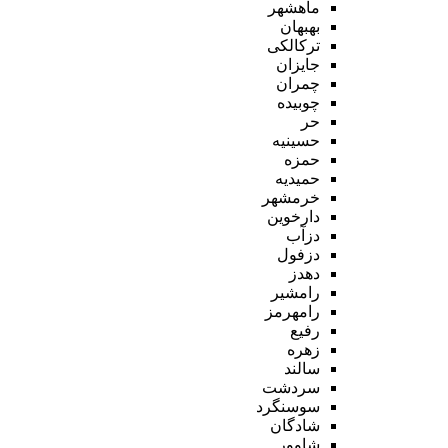
ماهشهر
بهبهان
ترکالکی
جایزان
چمران
چوبیده
حر
حسینیه
حمزه
حمیدیه
خرمشهر
دارخوین
دزآب
دزفول
دهدز
رامشیر
رامهرمز
رفیع
زهره
سالند
سردشت
سوسنگرد
شادگان
شاوور