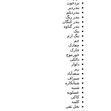
بردخون
بندردیر
بندردیلم
بندر ریگ
بندر کنگان
بندر گناوه
بنک
تنگ ارم
جم
چغادک
خارک
خورموج
دالکی
دلوار
ریز
سعدآباد
سیراف
شبانکاره
شنبه
عسلویه
کاکی
کلمه
نخل تقی