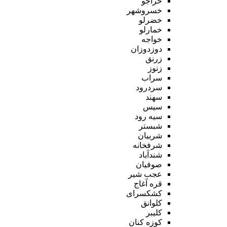
خراجو
خسروشهر
خضرلو
خمارلو
خواجه
دوزدوزان
زرنق
زنوز
سراب
سردرود
سهند
سیس
سیه رود
شبستر
شربیان
شرفخانه
شندآباد
صوفیان
عجب شیر
قره آغاج
کشکسرای
کلوانق
کلیبر
کوزه کنان