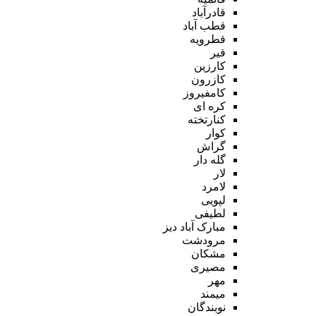
قادرآباد
قطب آباد
قطرویه
قیر
کارزین
کازرون
کامفیروز
کره ای
کنارتخته
کوار
گراش
گله دار
لار
لامرد
لپویی
لطیفی
مبارک آباد دیز
مرودشت
مشکان
مصیری
مهر
میمند
نوبندگان