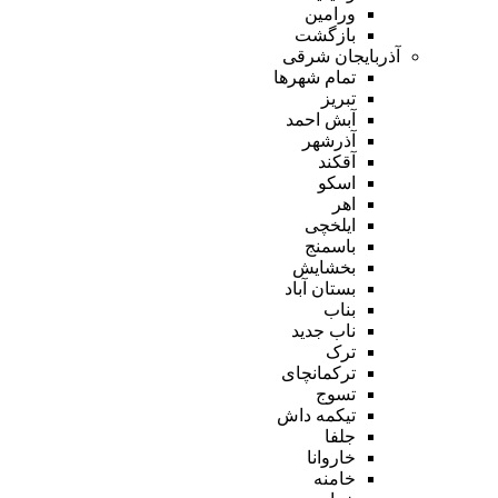
ورامین
بازگشت
آذربایجان شرقی
تمام شهر‌ها
تبریز
آبش احمد
آذرشهر
آقکند
اسکو
اهر
ایلخچی
باسمنج
بخشایش
بستان آباد
بناب
ناب جدید
ترک
ترکمانچای
تسوج
تیکمه داش
جلفا
خاروانا
خامنه