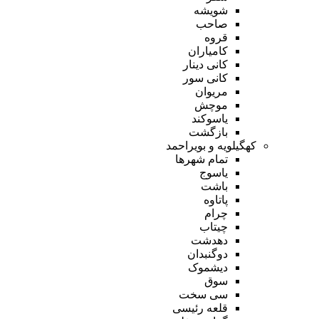
شویشه
صاحب
قروه
کامیاران
کانی دینار
کانی سور
مریوان
موچش
یاسوکند
بازگشت
کهگیلویه و بویراحمد
تمام شهر‌ها
یاسوج
باشت
پاتاوه
چرام
چیتاب
دهدشت
دوگنبدان
دیشموک
سوق
سی سخت
قلعه رئیسی