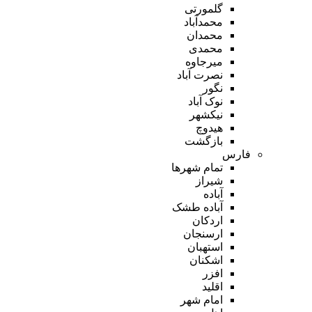
گلمورتی
محمدآباد
محمدان
محمدی
میرجاوه
نصرت آباد
نگور
نوک آباد
نیکشهر
هیدوچ
بازگشت
فارس
تمام شهر‌ها
شیراز
آباده
آباده طشک
اردکان
ارسنجان
استهبان
اشکنان
افزر
اقلید
امام شهر