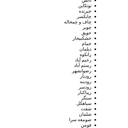
تالش
توتکابن
جیرنده
چابکسر
چاف و چمخاله
چوبر
حویق
خشکبیجار
خمام
دیلمان
رانکوه
رحیم آباد
رستم آباد
رضوانشهر
رودبار
رودبنه
رودسر
زیباکنار
سنگر
سیاهکل
شفت
شلمان
صومعه سرا
فومن