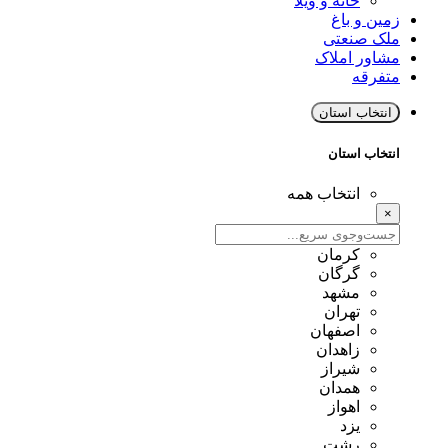
خانه و ویلا
زمین و باغ
ملک صنعتی
مشاور املاک
متفرقه
انتخاب استان
انتخاب استان
انتخاب همه
×
کرمان
گرگان
مشهد
تهران
اصفهان
زاهدان
شیراز
همدان
اهواز
یزد
رشت