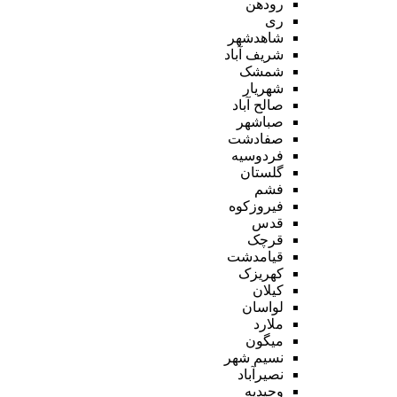
رودهن
ری
شاهدشهر
شریف آباد
شمشک
شهریار
صالح آباد
صباشهر
صفادشت
فردوسیه
گلستان
فشم
فیروزکوه
قدس
قرچک
قیامدشت
کهریزک
کیلان
لواسان
ملارد
میگون
نسیم شهر
نصیرآباد
وحیدیه