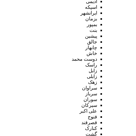
ادیمی
اسپکه
ایرانشهر
بزمان
بمپور
بنت
پیشین
جالق
چابهار
خاش
دوست محمد
راسک
زابل
زابلی
زهک
سراوان
سرباز
سوران
سیرکان
علی اکبر
فنوج
قصرقند
کنارک
گشت