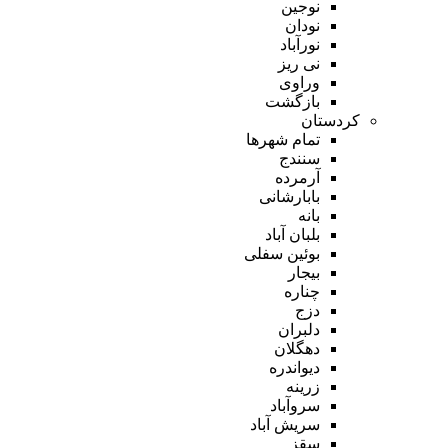
نوجین
نودان
نورآباد
نی ریز
وراوی
بازگشت
کردستان
تمام شهر‌ها
سنندج
آرمرده
بابارشانی
بانه
بلبان آباد
بوئین سفلی
بیجار
چناره
دزج
دلبران
دهگلان
دیواندره
زرینه
سروآباد
سریش آباد
سقز