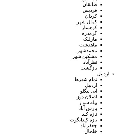
طالقان
فردیس
کردان
کمال شهر
کوهسار
گرمدره
مارلیک
ماهدشت
محمدشهر
مشکین شهر
نظرآباد
بازگشت
اردبیل
تمام شهر‌ها
اردبیل
آبی بیگلو
اصلان دوز
بیله سوار
پارس آباد
تازه کند
تازه کندانگوت
جعفرآباد
خلخال