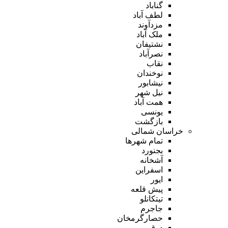
گناباد
لطف آباد
مزدآوند
ملک آباد
نشتیفان
نصرآباد
نقاب
نوخندان
نیشابور
نیل شهر
همت آباد
یونسی
بازگشت
خراسان شمالی
تمام شهر‌ها
بجنورد
آشخانه
اسفراین
ایور
پیش قلعه
تیتکانلو
جاجرم
حصارگرمخان
درق