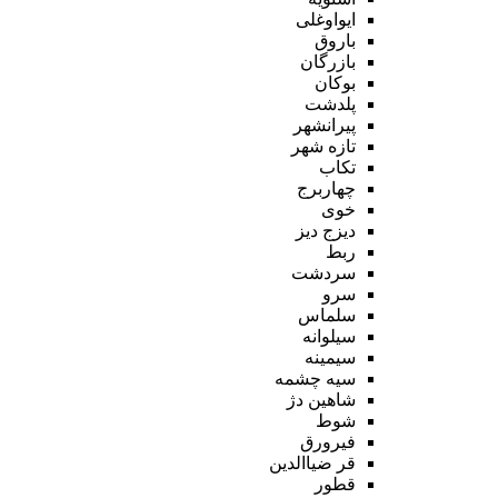
ایواوغلی
باروق
بازرگان
بوکان
پلدشت
پیرانشهر
تازه شهر
تکاب
چهاربرج
خوی
دیزج دیز
ربط
سردشت
سرو
سلماس
سیلوانه
سیمینه
سیه چشمه
شاهین دژ
شوط
فیرورق
قر ضیاالدین
قطور