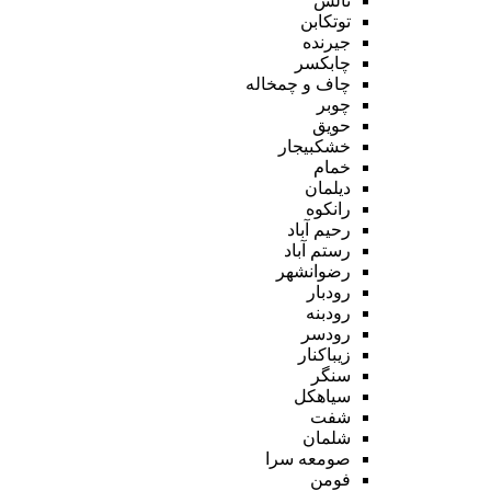
تالش
توتکابن
جیرنده
چابکسر
چاف و چمخاله
چوبر
حویق
خشکبیجار
خمام
دیلمان
رانکوه
رحیم آباد
رستم آباد
رضوانشهر
رودبار
رودبنه
رودسر
زیباکنار
سنگر
سیاهکل
شفت
شلمان
صومعه سرا
فومن