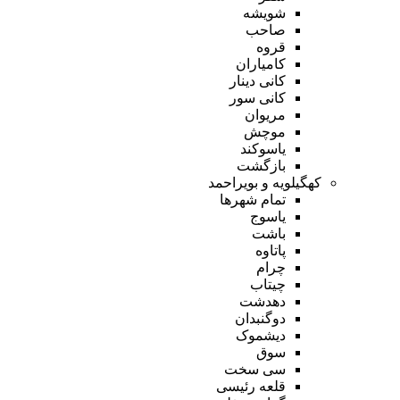
شویشه
صاحب
قروه
کامیاران
کانی دینار
کانی سور
مریوان
موچش
یاسوکند
بازگشت
کهگیلویه و بویراحمد
تمام شهر‌ها
یاسوج
باشت
پاتاوه
چرام
چیتاب
دهدشت
دوگنبدان
دیشموک
سوق
سی سخت
قلعه رئیسی