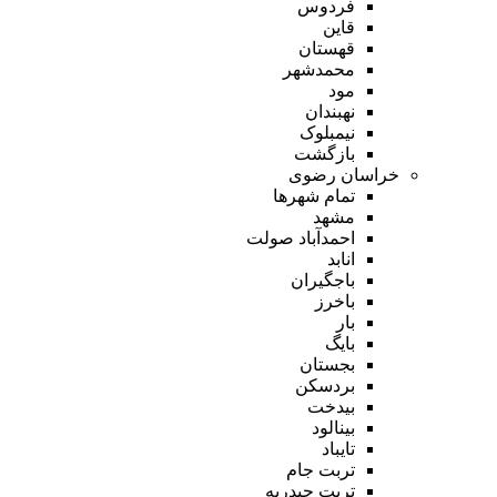
فردوس
قاین
قهستان
محمدشهر
مود
نهبندان
نیمبلوک
بازگشت
خراسان رضوی
تمام شهر‌ها
مشهد
احمدآباد صولت
انابد
باجگیران
باخرز
بار
بایگ
بجستان
بردسکن
بیدخت
بینالود
تایباد
تربت جام
تربت حیدریه