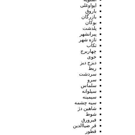
ایواوغلی
باروق
بازرگان
بوکان
پلدشت
پیرانشهر
تازه شهر
تکاب
چهاربرج
خوی
دیزج دیز
ربط
سردشت
سرو
سلماس
سیلوانه
سیمینه
سیه چشمه
شاهین دژ
شوط
فیرورق
قر ضیاالدین
قطور