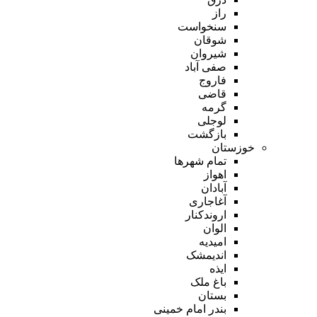
راز
سنخواست
شوقان
شیروان
صفی آباد
فاروج
قاضی
گرمه
لوجلی
بازگشت
خوزستان
تمام شهر‌ها
اهواز
آبادان
آغاجاری
اروندکنار
الوان
امیدیه
اندیمشک
ایذه
باغ ملک
بستان
بندر امام خمینی