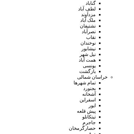
گناباد
لطف آباد
مزدآوند
ملک آباد
نشتیفان
نصرآباد
نقاب
نوخندان
نیشابور
نیل شهر
همت آباد
یونسی
بازگشت
خراسان شمالی
تمام شهر‌ها
بجنورد
آشخانه
اسفراین
ایور
پیش قلعه
تیتکانلو
جاجرم
حصارگرمخان
درق