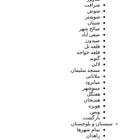
شرافت
شوش
شوشتر
شیبان
صالح شهر
صفی آباد
صیدون
قلعه تل
قلعه خواجه
گتوند
لالی
مسجد سلیمان
ملاثانی
میانرود
مینوشهر
هفتگل
هندیجان
هویزه
ویس
بازگشت
سیستان و بلوچستان
تمام شهر‌ها
زاهدان