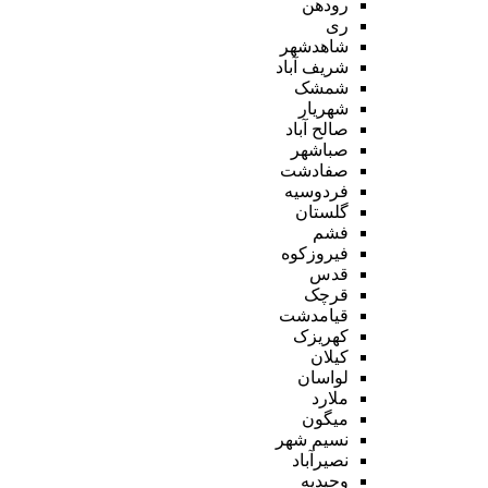
رودهن
ری
شاهدشهر
شریف آباد
شمشک
شهریار
صالح آباد
صباشهر
صفادشت
فردوسیه
گلستان
فشم
فیروزکوه
قدس
قرچک
قیامدشت
کهریزک
کیلان
لواسان
ملارد
میگون
نسیم شهر
نصیرآباد
وحیدیه