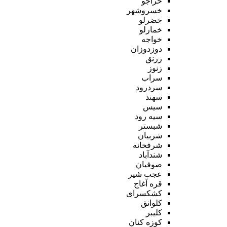
خراجو
خسروشهر
خضرلو
خمارلو
خواجه
دوزدوزان
زرنق
زنوز
سراب
سردرود
سهند
سیس
سیه رود
شبستر
شربیان
شرفخانه
شندآباد
صوفیان
عجب شیر
قره آغاج
کشکسرای
کلوانق
کلیبر
کوزه کنان