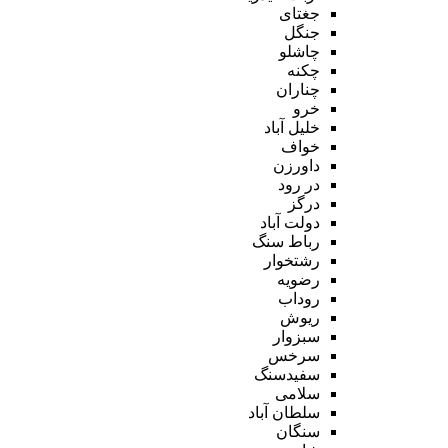
جغتای
جنگل
چاشلو
چکنه
چناران
خرو
خلیل آباد
خواف
داورزن
در رود
درگز
دولت آباد
رباط سنگ
رشتخوار
رضویه
روداب
ریوش
سبزوار
سرخس
سفیدسنگ
سلامی
سلطان آباد
سنگان