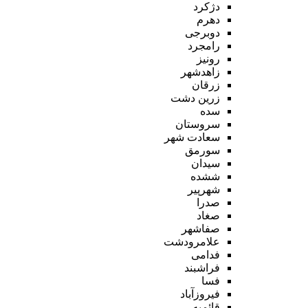
دژکرد
دهرم
دوبرجی
رامجرد
رونیز
زاهدشهر
زرقان
زرین دشت
سده
سروستان
سعادت شهر
سورمق
سیدان
ششده
شهرپیر
صدرا
صغاد
صفاشهر
علامرودشت
فدامی
فراشبند
فسا
فیروزآباد
قائمیه