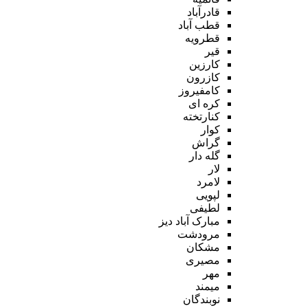
قادرآباد
قطب آباد
قطرویه
قیر
کارزین
کازرون
کامفیروز
کره ای
کنارتخته
کوار
گراش
گله دار
لار
لامرد
لپویی
لطیفی
مبارک آباد دیز
مرودشت
مشکان
مصیری
مهر
میمند
نوبندگان