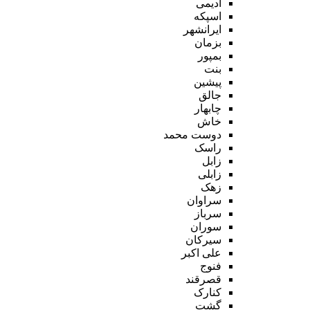
ادیمی
اسپکه
ایرانشهر
بزمان
بمپور
بنت
پیشین
جالق
چابهار
خاش
دوست محمد
راسک
زابل
زابلی
زهک
سراوان
سرباز
سوران
سیرکان
علی اکبر
فنوج
قصرقند
کنارک
گشت