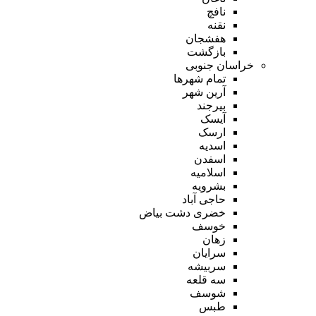
نافچ
نقنه
هفشجان
بازگشت
خراسان جنوبی
تمام شهر‌ها
آرین شهر
بیرجند
آیسک
ارسک
اسدیه
اسفدن
اسلامیه
بشرویه
حاجی آباد
خضری دشت بیاض
خوسف
زهان
سرایان
سربیشه
سه قلعه
شوسف
طبس