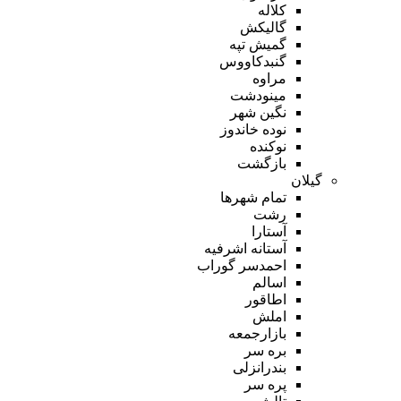
کلاله
گالیکش
گمیش تپه
گنبدکاووس
مراوه
مینودشت
نگین شهر
نوده خاندوز
نوکنده
بازگشت
گیلان
تمام شهر‌ها
رشت
آستارا
آستانه اشرفیه
احمدسر گوراب
اسالم
اطاقور
املش
بازارجمعه
بره سر
بندرانزلی
پره سر