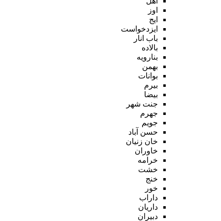
اهل
اوز
ایج
ایزدخواست
باب انار
بالاده
بنارویه
بهمن
بوانات
بیرم
بیضا
جنت شهر
جهرم
جویم
حسن آباد
خان زنیان
خاوران
خرامه
خشت
خنج
خور
داراب
داریان
دبیران