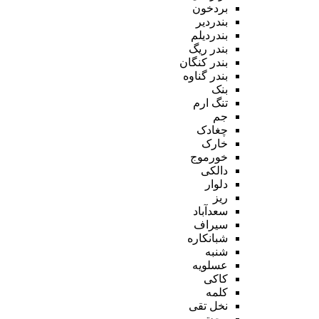
بردخون
بندردیر
بندردیلم
بندر ریگ
بندر کنگان
بندر گناوه
بنک
تنگ ارم
جم
چغادک
خارک
خورموج
دالکی
دلوار
ریز
سعدآباد
سیراف
شبانکاره
شنبه
عسلویه
کاکی
کلمه
نخل تقی