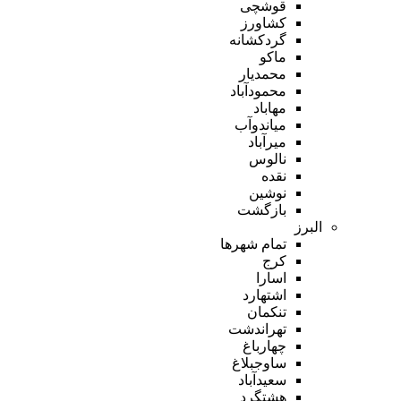
قوشچی
کشاورز
گردکشانه
ماکو
محمدیار
محمودآباد
مهاباد
میاندوآب
میرآباد
نالوس
نقده
نوشین
بازگشت
البرز
تمام شهر‌ها
کرج
اسارا
اشتهارد
تنکمان
تهراندشت
چهارباغ
ساوجبلاغ
سعیدآباد
هشتگرد