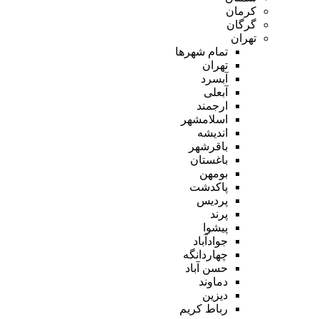
کرمان
گرگان
تهران
تمام شهر‌ها
تهران
آبسرد
آبعلی
ارجمند
اسلامشهر
اندیشه
باقرشهر
باغستان
بومهن
پاکدشت
پردیس
پرند
پیشوا
جوادآباد
چهاردانگه
حسن آباد
دماوند
دیزین
رباط کریم