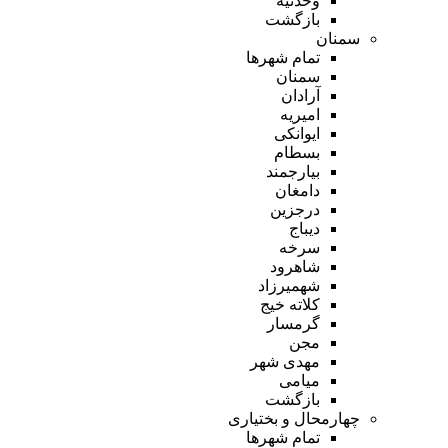
وحدتیه
بازگشت
سمنان
تمام شهر‌ها
سمنان
آرادان
امیریه
ایوانکی
بسطام
بیارجمند
دامغان
درجزین
دیباج
سرخه
شاهرود
شهمیرزاد
کلاته خیج
گرمسار
مجن
مهدی شهر
میامی
بازگشت
چهارمحال و بختیاری
تمام شهر‌ها