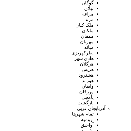
گوگان
لیلان
مراغه
مرند
ملک کیان
ملکان
ممقان
مهربان
میانه
نظرکهریزی
هادی شهر
هرگلان
هریس
هشترود
هوراند
وایقان
ورزقان
یامچی
بازگشت
آذربایجان غربی
تمام شهر‌ها
ارومیه
آواجیق
اشنویه