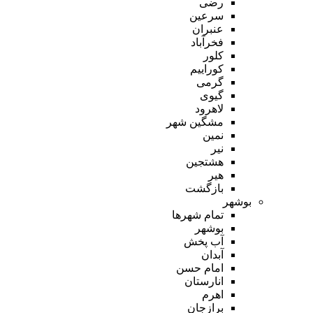
رضی
سرعین
عنبران
فخرآباد
کلور
کوراییم
گرمی
گیوی
لاهرود
مشگین شهر
نمین
نیر
هشتجین
هیر
بازگشت
بوشهر
تمام شهر‌ها
بوشهر
آب پخش
آبدان
امام حسن
انارستان
اهرم
برازجان