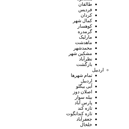
طالقان
فردیس
کردان
کمال شهر
کوهسار
گرمدره
مارلیک
ماهدشت
محمدشهر
مشکین شهر
نظرآباد
بازگشت
اردبیل
تمام شهر‌ها
اردبیل
آبی بیگلو
اصلان دوز
بیله سوار
پارس آباد
تازه کند
تازه کندانگوت
جعفرآباد
خلخال