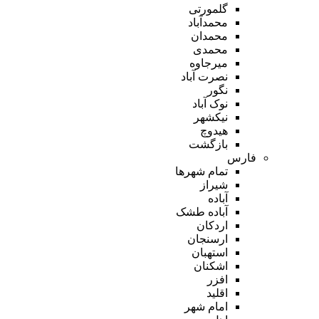
گلمورتی
محمدآباد
محمدان
محمدی
میرجاوه
نصرت آباد
نگور
نوک آباد
نیکشهر
هیدوچ
بازگشت
فارس
تمام شهر‌ها
شیراز
آباده
آباده طشک
اردکان
ارسنجان
استهبان
اشکنان
افزر
اقلید
امام شهر