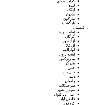
گراب سفلی
لنده
لیکک
مادوان
مارگون
بازگشت
گلستان
تمام شهر‌ها
گرگان
آزادشهر
آق قلا
انبارآلوم
اینچه برون
بندرترکمن
بندرگز
جلین
خان ببین
دلند
رامیان
سرخنکلاته
سیمین شهر
علی آباد کتول
فاضل آباد
کردکوی