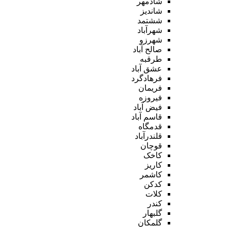
شادمهر
شاندیز
ششتمد
شهرآباد
شهرزو
صالح آباد
طرقبه
عشق آباد
فرهادگرد
فریمان
فیروزه
فیض آباد
قاسم آباد
قدمگاه
قلندرآباد
قوچان
کاخک
کاریز
کاشمر
کدکن
کلات
کندر
گلبهار
گلمکان