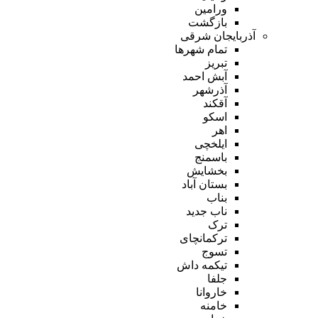
ورامین
بازگشت
آذربایجان شرقی
تمام شهر‌ها
تبریز
آبش احمد
آذرشهر
آقکند
اسکو
اهر
ایلخچی
باسمنج
بخشایش
بستان آباد
بناب
ناب جدید
ترک
ترکمانچای
تسوج
تیکمه داش
جلفا
خاروانا
خامنه