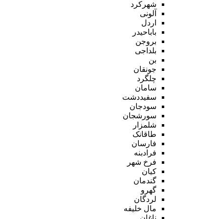
شهرکرد
آلونی
اردل
باباحیدر
بروجن
بلداجی
بن
جونقان
چلگرد
سامان
سفیددشت
سودجان
سورشجان
شلمزار
طاقانک
فارسان
فرادبنه
فرخ شهر
کیان
گندمان
گهرو
لردگان
مال خلیفه
ناغان