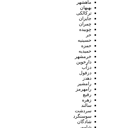
ماهشهر
بهبهان
ترکالکی
جایزان
چمران
چوبیده
حر
حسینیه
حمزه
حمیدیه
خرمشهر
دارخوین
دزآب
دزفول
دهدز
رامشیر
رامهرمز
رفیع
زهره
سالند
سردشت
سوسنگرد
شادگان
شاوور