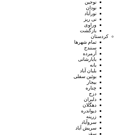
نوجین
نودان
نورآباد
نی ریز
وراوی
بازگشت
کردستان
تمام شهر‌ها
سنندج
آرمرده
بابارشانی
بانه
بلبان آباد
بوئین سفلی
بیجار
چناره
دزج
دلبران
دهگلان
دیواندره
زرینه
سروآباد
سریش آباد
سقز