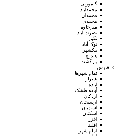
گلمورتی
محمدآباد
محمدان
محمدی
میرجاوه
نصرت آباد
نگور
نوک آباد
نیکشهر
هیدوچ
بازگشت
فارس
تمام شهر‌ها
شیراز
آباده
آباده طشک
اردکان
ارسنجان
استهبان
اشکنان
افزر
اقلید
امام شهر