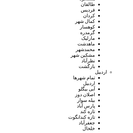
طالقان
فردیس
کردان
کمال شهر
کوهسار
گرمدره
مارلیک
ماهدشت
محمدشهر
مشکین شهر
نظرآباد
بازگشت
اردبیل
تمام شهر‌ها
اردبیل
آبی بیگلو
اصلان دوز
بیله سوار
پارس آباد
تازه کند
تازه کندانگوت
جعفرآباد
خلخال