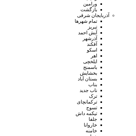
ورامین
بازگشت
آذربایجان شرقی
تمام شهر‌ها
تبریز
آبش احمد
آذرشهر
آقکند
اسکو
اهر
ایلخچی
باسمنج
بخشایش
بستان آباد
بناب
ناب جدید
ترک
ترکمانچای
تسوج
تیکمه داش
جلفا
خاروانا
خامنه