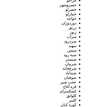
خراجو
خسروشهر
خضرلو
خمارلو
خواجه
دوزدوزان
زرنق
زنوز
سراب
سردرود
سهند
سیس
سیه رود
شبستر
شربیان
شرفخانه
شندآباد
صوفیان
عجب شیر
قره آغاج
کشکسرای
کلوانق
کلیبر
کوزه کنان