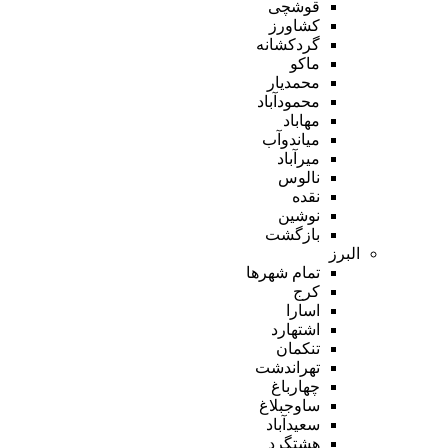
قوشچی
کشاورز
گردکشانه
ماکو
محمدیار
محمودآباد
مهاباد
میاندوآب
میرآباد
نالوس
نقده
نوشین
بازگشت
البرز
تمام شهر‌ها
کرج
اسارا
اشتهارد
تنکمان
تهراندشت
چهارباغ
ساوجبلاغ
سعیدآباد
هشتگرد