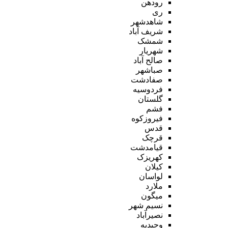
رودهن
ری
شاهدشهر
شریف آباد
شمشک
شهریار
صالح آباد
صباشهر
صفادشت
فردوسیه
گلستان
فشم
فیروزکوه
قدس
قرچک
قیامدشت
کهریزک
کیلان
لواسان
ملارد
میگون
نسیم شهر
نصیرآباد
وحیدیه