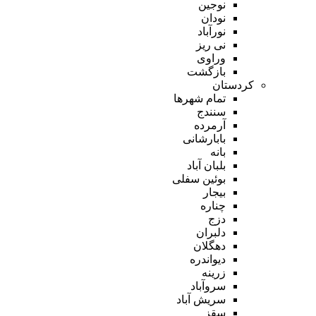
نوجین
نودان
نورآباد
نی ریز
وراوی
بازگشت
کردستان
تمام شهر‌ها
سنندج
آرمرده
بابارشانی
بانه
بلبان آباد
بوئین سفلی
بیجار
چناره
دزج
دلبران
دهگلان
دیواندره
زرینه
سروآباد
سریش آباد
سقز