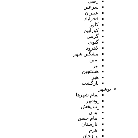
رضی
سرعین
عنبران
فخرآباد
کلور
کوراییم
گرمی
گیوی
لاهرود
مشگین شهر
نمین
نیر
هشتجین
هیر
بازگشت
بوشهر
تمام شهر‌ها
بوشهر
آب پخش
آبدان
امام حسن
انارستان
اهرم
برازجان