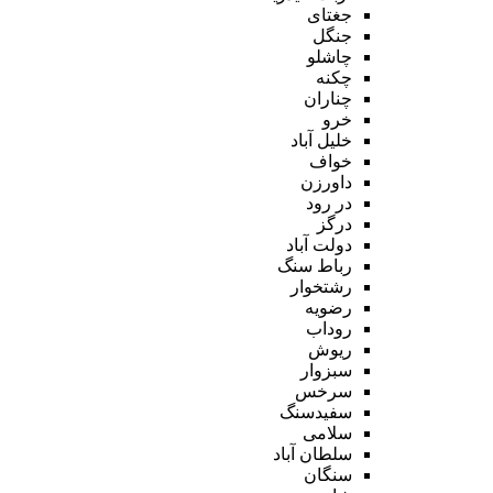
جغتای
جنگل
چاشلو
چکنه
چناران
خرو
خلیل آباد
خواف
داورزن
در رود
درگز
دولت آباد
رباط سنگ
رشتخوار
رضویه
روداب
ریوش
سبزوار
سرخس
سفیدسنگ
سلامی
سلطان آباد
سنگان