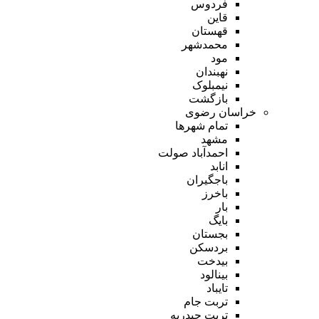
فردوس
قاین
قهستان
محمدشهر
مود
نهبندان
نیمبلوک
بازگشت
خراسان رضوی
تمام شهر‌ها
مشهد
احمدآباد صولت
انابد
باجگیران
باخرز
بار
بایگ
بجستان
بردسکن
بیدخت
بینالود
تایباد
تربت جام
تربت حیدریه