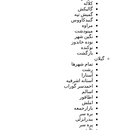
کلاله
گالیکش
گمیش تپه
گنبدکاووس
مراوه
مینودشت
نگین شهر
نوده خاندوز
نوکنده
بازگشت
گیلان
تمام شهر‌ها
رشت
آستارا
آستانه اشرفیه
احمدسر گوراب
اسالم
اطاقور
املش
بازارجمعه
بره سر
بندرانزلی
پره سر