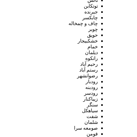
تالش
توتکابن
جیرنده
چابکسر
چاف و چمخاله
چوبر
حویق
خشکبیجار
خمام
دیلمان
رانکوه
رحیم آباد
رستم آباد
رضوانشهر
رودبار
رودبنه
رودسر
زیباکنار
سنگر
سیاهکل
شفت
شلمان
صومعه سرا
فومن