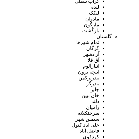
گراب سفلی
لنده
لیکک
مادوان
مارگون
بازگشت
گلستان
تمام شهر‌ها
گرگان
آزادشهر
آق قلا
انبارآلوم
اینچه برون
بندرترکمن
بندرگز
جلین
خان ببین
دلند
رامیان
سرخنکلاته
سیمین شهر
علی آباد کتول
فاضل آباد
کردکوی