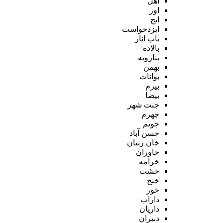
اهل
اوز
ایج
ایزدخواست
باب انار
بالاده
بنارویه
بهمن
بوانات
بیرم
بیضا
جنت شهر
جهرم
جویم
حسن آباد
خان زنیان
خاوران
خرامه
خشت
خنج
خور
داراب
داریان
دبیران