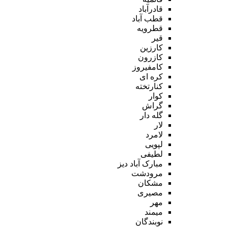
قادرآباد
قطب آباد
قطرویه
قیر
کارزین
کازرون
کامفیروز
کره ای
کنارتخته
کوار
گراش
گله دار
لار
لامرد
لپویی
لطیفی
مبارک آباد دیز
مرودشت
مشکان
مصیری
مهر
میمند
نوبندگان