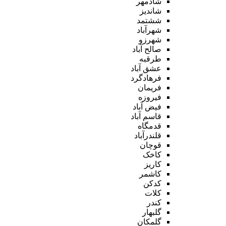
شادمهر
شاندیز
ششتمد
شهرآباد
شهرزو
صالح آباد
طرقبه
عشق آباد
فرهادگرد
فریمان
فیروزه
فیض آباد
قاسم آباد
قدمگاه
قلندرآباد
قوچان
کاخک
کاریز
کاشمر
کدکن
کلات
کندر
گلبهار
گلمکان