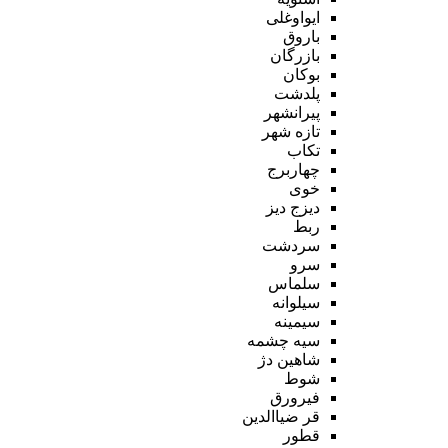
ایواوغلی
باروق
بازرگان
بوکان
پلدشت
پیرانشهر
تازه شهر
تکاب
چهاربرج
خوی
دیزج دیز
ربط
سردشت
سرو
سلماس
سیلوانه
سیمینه
سیه چشمه
شاهین دژ
شوط
فیرورق
قر ضیاالدین
قطور