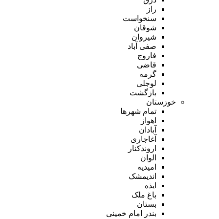
راز
سنخواست
شوقان
شیروان
صفی آباد
فاروج
قاضی
گرمه
لوجلی
بازگشت
خوزستان
تمام شهر‌ها
اهواز
آبادان
آغاجاری
اروندکنار
الوان
امیدیه
اندیمشک
ایذه
باغ ملک
بستان
بندر امام خمینی