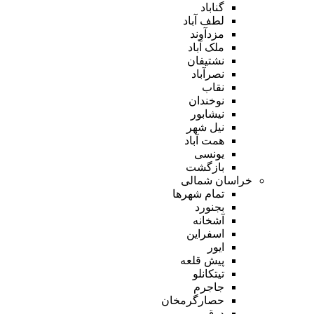
گناباد
لطف آباد
مزدآوند
ملک آباد
نشتیفان
نصرآباد
نقاب
نوخندان
نیشابور
نیل شهر
همت آباد
یونسی
بازگشت
خراسان شمالی
تمام شهر‌ها
بجنورد
آشخانه
اسفراین
ایور
پیش قلعه
تیتکانلو
جاجرم
حصارگرمخان
درق