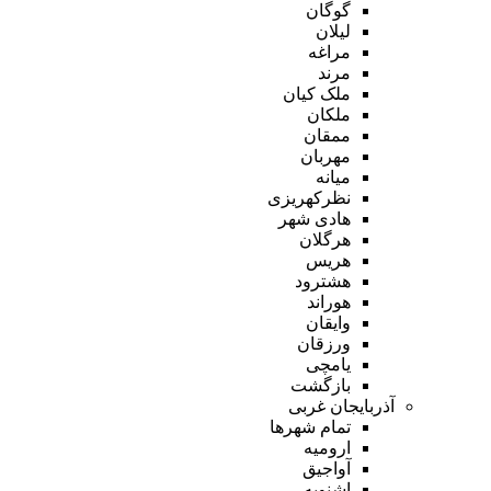
گوگان
لیلان
مراغه
مرند
ملک کیان
ملکان
ممقان
مهربان
میانه
نظرکهریزی
هادی شهر
هرگلان
هریس
هشترود
هوراند
وایقان
ورزقان
یامچی
بازگشت
آذربایجان غربی
تمام شهر‌ها
ارومیه
آواجیق
اشنویه