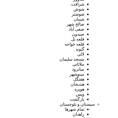
شرافت
شوش
شوشتر
شیبان
صالح شهر
صفی آباد
صیدون
قلعه تل
قلعه خواجه
گتوند
لالی
مسجد سلیمان
ملاثانی
میانرود
مینوشهر
هفتگل
هندیجان
هویزه
ویس
بازگشت
سیستان و بلوچستان
تمام شهر‌ها
زاهدان