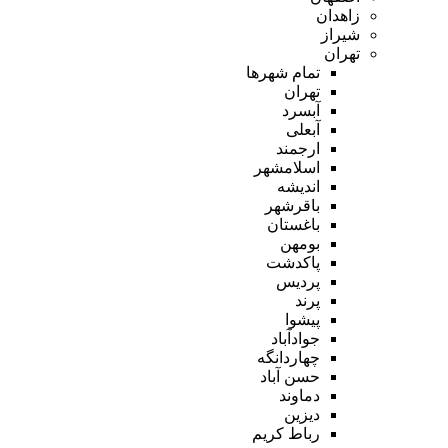
زاهدان
شیراز
تهران
تمام شهر‌ها
تهران
آبسرد
آبعلی
ارجمند
اسلامشهر
اندیشه
باقرشهر
باغستان
بومهن
پاکدشت
پردیس
پرند
پیشوا
جوادآباد
چهاردانگه
حسن آباد
دماوند
دیزین
رباط کریم