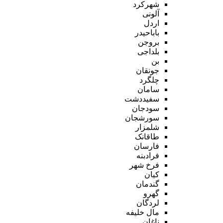
شهرکرد
آلونی
اردل
باباحیدر
بروجن
بلداجی
بن
جونقان
چلگرد
سامان
سفیددشت
سودجان
سورشجان
شلمزار
طاقانک
فارسان
فرادبنه
فرخ شهر
کیان
گندمان
گهرو
لردگان
مال خلیفه
ناغان