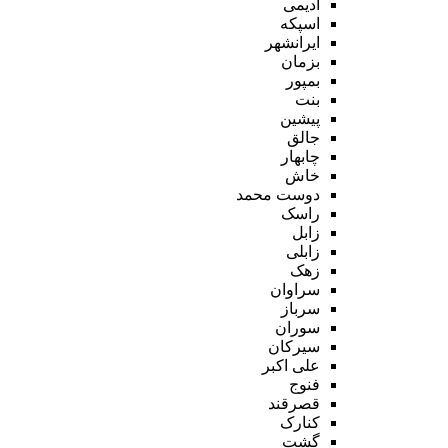
ادیمی
اسپکه
ایرانشهر
بزمان
بمپور
بنت
پیشین
جالق
چابهار
خاش
دوست محمد
راسک
زابل
زابلی
زهک
سراوان
سرباز
سوران
سیرکان
علی اکبر
فنوج
قصرقند
کنارک
گشت