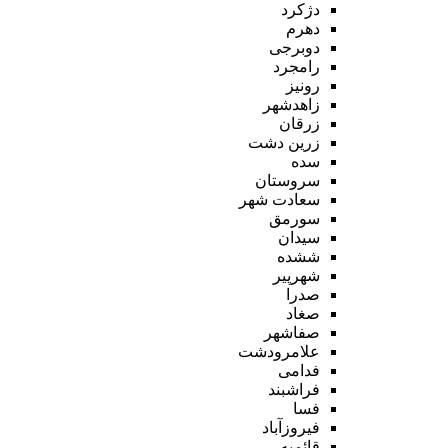
دژکرد
دهرم
دوبرجی
رامجرد
رونیز
زاهدشهر
زرقان
زرین دشت
سده
سروستان
سعادت شهر
سورمق
سیدان
ششده
شهرپیر
صدرا
صغاد
صفاشهر
علامرودشت
فدامی
فراشبند
فسا
فیروزآباد
قائمیه