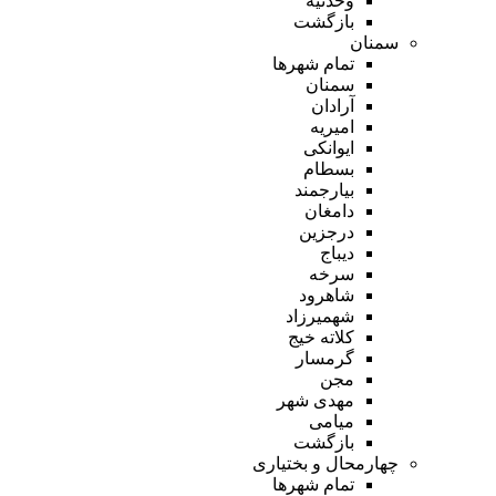
وحدتیه
بازگشت
سمنان
تمام شهر‌ها
سمنان
آرادان
امیریه
ایوانکی
بسطام
بیارجمند
دامغان
درجزین
دیباج
سرخه
شاهرود
شهمیرزاد
کلاته خیج
گرمسار
مجن
مهدی شهر
میامی
بازگشت
چهارمحال و بختیاری
تمام شهر‌ها