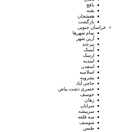
نافچ
نقنه
هفشجان
بازگشت
خراسان جنوبی
تمام شهر‌ها
آرین شهر
بیرجند
آیسک
ارسک
اسدیه
اسفدن
اسلامیه
بشرویه
حاجی آباد
خضری دشت بیاض
خوسف
زهان
سرایان
سربیشه
سه قلعه
شوسف
طبس