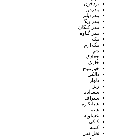
بردخون
بندردیر
بندردیلم
بندر ریگ
بندر کنگان
بندر گناوه
بنک
تنگ ارم
جم
چغادک
خارک
خورموج
دالکی
دلوار
ریز
سعدآباد
سیراف
شبانکاره
شنبه
عسلویه
کاکی
کلمه
نخل تقی