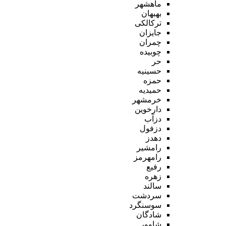
ماهشهر
بهبهان
ترکالکی
جایزان
چمران
چوبیده
حر
حسینیه
حمزه
حمیدیه
خرمشهر
دارخوین
دزآب
دزفول
دهدز
رامشیر
رامهرمز
رفیع
زهره
سالند
سردشت
سوسنگرد
شادگان
شاوور