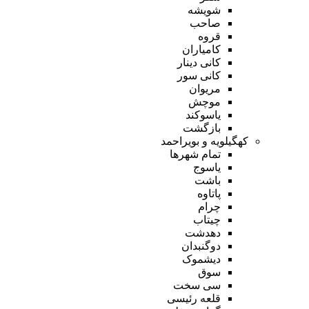
شویشه
صاحب
قروه
کامیاران
کانی دینار
کانی سور
مریوان
موچش
یاسوکند
بازگشت
کهگیلویه و بویراحمد
تمام شهر‌ها
یاسوج
باشت
پاتاوه
چرام
چیتاب
دهدشت
دوگنبدان
دیشموک
سوق
سی سخت
قلعه رئیسی