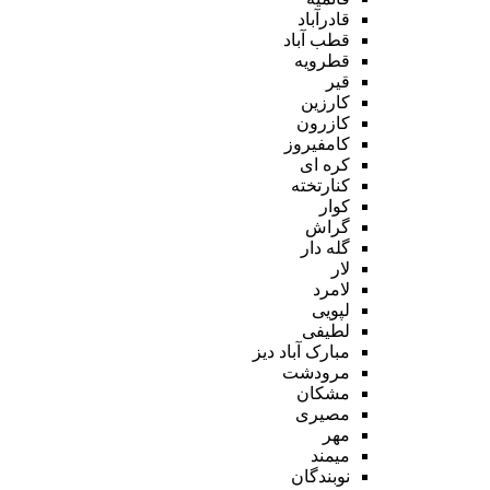
قادرآباد
قطب آباد
قطرویه
قیر
کارزین
کازرون
کامفیروز
کره ای
کنارتخته
کوار
گراش
گله دار
لار
لامرد
لپویی
لطیفی
مبارک آباد دیز
مرودشت
مشکان
مصیری
مهر
میمند
نوبندگان