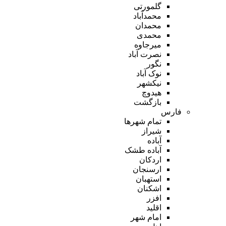
گلمورتی
محمدآباد
محمدان
محمدی
میرجاوه
نصرت آباد
نگور
نوک آباد
نیکشهر
هیدوچ
بازگشت
فارس
تمام شهر‌ها
شیراز
آباده
آباده طشک
اردکان
ارسنجان
استهبان
اشکنان
افزر
اقلید
امام شهر