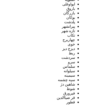
ایواوغلی
باروق
بازرگان
بوکان
پلدشت
پیرانشهر
تازه شهر
تکاب
چهاربرج
خوی
دیزج دیز
ربط
سردشت
سرو
سلماس
سیلوانه
سیمینه
سیه چشمه
شاهین دژ
شوط
فیرورق
قر ضیاالدین
قطور