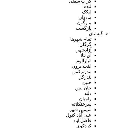
گراب سفلی
لنده
لیکک
مادوان
مارگون
بازگشت
گلستان
تمام شهر‌ها
گرگان
آزادشهر
آق قلا
انبارآلوم
اینچه برون
بندرترکمن
بندرگز
جلین
خان ببین
دلند
رامیان
سرخنکلاته
سیمین شهر
علی آباد کتول
فاضل آباد
کردکوی