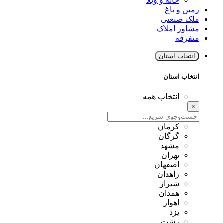
خانه و ویلا
زمین و باغ
ملک صنعتی
مشاور املاک
متفرقه
انتخاب استان
انتخاب استان
انتخاب همه
×
کرمان
گرگان
مشهد
تهران
اصفهان
زاهدان
شیراز
همدان
اهواز
یزد
رشت