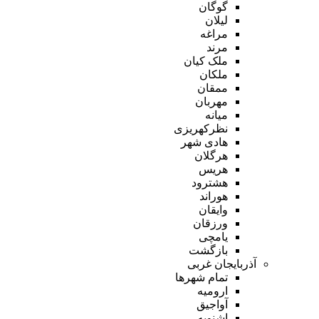
گوگان
لیلان
مراغه
مرند
ملک کیان
ملکان
ممقان
مهربان
میانه
نظرکهریزی
هادی شهر
هرگلان
هریس
هشترود
هوراند
وایقان
ورزقان
یامچی
بازگشت
آذربایجان غربی
تمام شهر‌ها
ارومیه
آواجیق
اشنویه