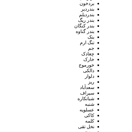
بردخون
بندردیر
بندردیلم
بندر ریگ
بندر کنگان
بندر گناوه
بنک
تنگ ارم
جم
چغادک
خارک
خورموج
دالکی
دلوار
ریز
سعدآباد
سیراف
شبانکاره
شنبه
عسلویه
کاکی
کلمه
نخل تقی