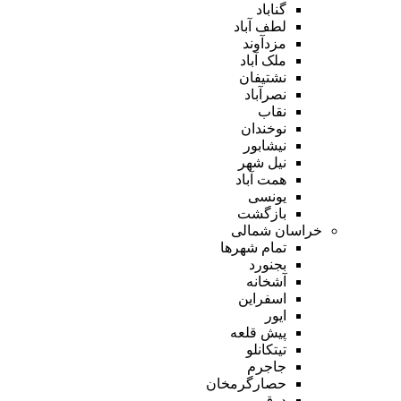
گناباد
لطف آباد
مزدآوند
ملک آباد
نشتیفان
نصرآباد
نقاب
نوخندان
نیشابور
نیل شهر
همت آباد
یونسی
بازگشت
خراسان شمالی
تمام شهر‌ها
بجنورد
آشخانه
اسفراین
ایور
پیش قلعه
تیتکانلو
جاجرم
حصارگرمخان
درق