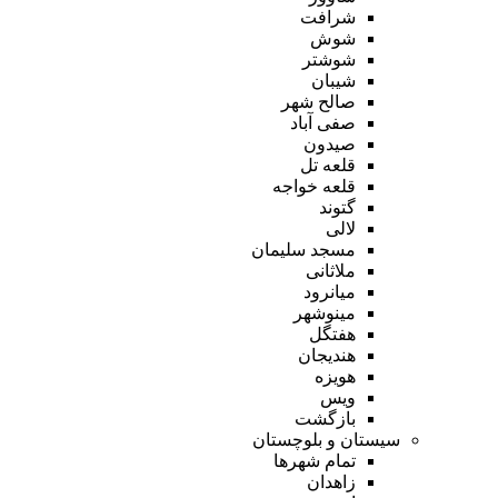
شرافت
شوش
شوشتر
شیبان
صالح شهر
صفی آباد
صیدون
قلعه تل
قلعه خواجه
گتوند
لالی
مسجد سلیمان
ملاثانی
میانرود
مینوشهر
هفتگل
هندیجان
هویزه
ویس
بازگشت
سیستان و بلوچستان
تمام شهر‌ها
زاهدان