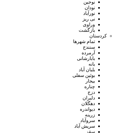
نوجین
نودان
نورآباد
نی ریز
وراوی
بازگشت
کردستان
تمام شهر‌ها
سنندج
آرمرده
بابارشانی
بانه
بلبان آباد
بوئین سفلی
بیجار
چناره
دزج
دلبران
دهگلان
دیواندره
زرینه
سروآباد
سریش آباد
سقز