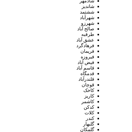
شادمهر
شاندیز
ششتمد
شهرآباد
شهرزو
صالح آباد
طرقبه
عشق آباد
فرهادگرد
فریمان
فیروزه
فیض آباد
قاسم آباد
قدمگاه
قلندرآباد
قوچان
کاخک
کاریز
کاشمر
کدکن
کلات
کندر
گلبهار
گلمکان