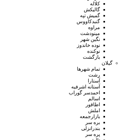
کلاله
گالیکش
گمیش تپه
گنبدکاووس
مراوه
مینودشت
نگین شهر
نوده خاندوز
نوکنده
بازگشت
گیلان
تمام شهر‌ها
رشت
آستارا
آستانه اشرفیه
احمدسر گوراب
اسالم
اطاقور
املش
بازارجمعه
بره سر
بندرانزلی
پره سر