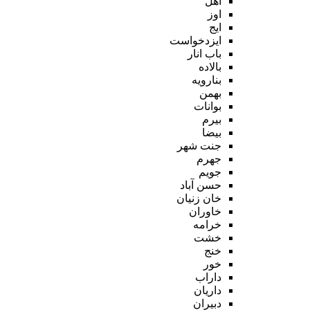
اهل
اوز
ایج
ایزدخواست
باب انار
بالاده
بنارویه
بهمن
بوانات
بیرم
بیضا
جنت شهر
جهرم
جویم
حسن آباد
خان زنیان
خاوران
خرامه
خشت
خنج
خور
داراب
داریان
دبیران