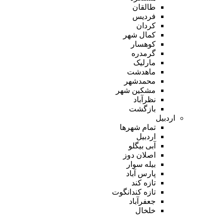
طالقان
فردیس
کردان
کمال شهر
کوهسار
گرمدره
مارلیک
ماهدشت
محمدشهر
مشکین شهر
نظرآباد
بازگشت
اردبیل
تمام شهر‌ها
اردبیل
آبی بیگلو
اصلان دوز
بیله سوار
پارس آباد
تازه کند
تازه کندانگوت
جعفرآباد
خلخال