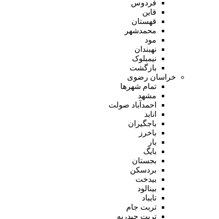
فردوس
قاین
قهستان
محمدشهر
مود
نهبندان
نیمبلوک
بازگشت
خراسان رضوی
تمام شهر‌ها
مشهد
احمدآباد صولت
انابد
باجگیران
باخرز
بار
بایگ
بجستان
بردسکن
بیدخت
بینالود
تایباد
تربت جام
تربت حیدریه