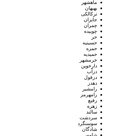
ماهشهر
بهبهان
ترکالکی
جایزان
چمران
چوبیده
حر
حسینیه
حمزه
حمیدیه
خرمشهر
دارخوین
دزآب
دزفول
دهدز
رامشیر
رامهرمز
رفیع
زهره
سالند
سردشت
سوسنگرد
شادگان
شاوور