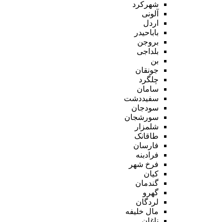
شهرکرد
آلونی
اردل
باباحیدر
بروجن
بلداجی
بن
جونقان
چلگرد
سامان
سفیددشت
سودجان
سورشجان
شلمزار
طاقانک
فارسان
فرادبنه
فرخ شهر
کیان
گندمان
گهرو
لردگان
مال خلیفه
ناغان