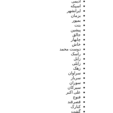
ادیمی
اسپکه
ایرانشهر
بزمان
بمپور
بنت
پیشین
جالق
چابهار
خاش
دوست محمد
راسک
زابل
زابلی
زهک
سراوان
سرباز
سوران
سیرکان
علی اکبر
فنوج
قصرقند
کنارک
گشت