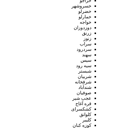
خراجو
خسروشهر
خضرلو
خمارلو
خواجه
دوزدوزان
زرنق
زنوز
سراب
سردرود
سهند
سیس
سیه رود
شبستر
شربیان
شرفخانه
شندآباد
صوفیان
عجب شیر
قره آغاج
کشکسرای
کلوانق
کلیبر
کوزه کنان