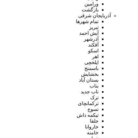
ورامین
بازگشت
آذربایجان شرقی
تمام شهر‌ها
تبریز
آبش احمد
آذرشهر
آقکند
اسکو
اهر
ایلخچی
باسمنج
بخشایش
بستان آباد
بناب
ناب جدید
ترک
ترکمانچای
تسوج
تیکمه داش
جلفا
خاروانا
خامنه