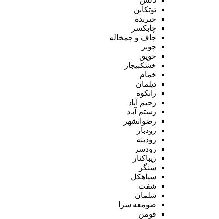
تالش
توتکابن
جیرنده
چابکسر
چاف و چمخاله
چوبر
حویق
خشکبیجار
خمام
دیلمان
رانکوه
رحیم آباد
رستم آباد
رضوانشهر
رودبار
رودبنه
رودسر
زیباکنار
سنگر
سیاهکل
شفت
شلمان
صومعه سرا
فومن