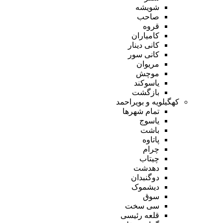
شویشه
صاحب
قروه
کامیاران
کانی دینار
کانی سور
مریوان
موچش
یاسوکند
بازگشت
کهگیلویه و بویراحمد
تمام شهر‌ها
یاسوج
باشت
پاتاوه
چرام
چیتاب
دهدشت
دوگنبدان
دیشموک
سوق
سی سخت
قلعه رئیسی