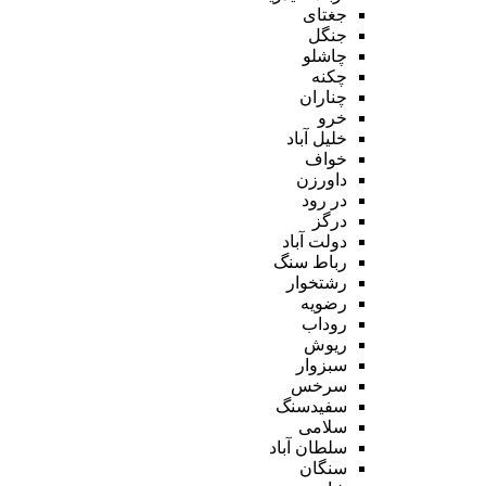
جغتای
جنگل
چاشلو
چکنه
چناران
خرو
خلیل آباد
خواف
داورزن
در رود
درگز
دولت آباد
رباط سنگ
رشتخوار
رضویه
روداب
ریوش
سبزوار
سرخس
سفیدسنگ
سلامی
سلطان آباد
سنگان