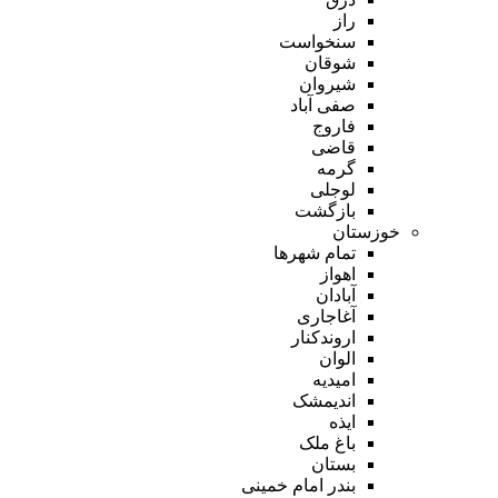
راز
سنخواست
شوقان
شیروان
صفی آباد
فاروج
قاضی
گرمه
لوجلی
بازگشت
خوزستان
تمام شهر‌ها
اهواز
آبادان
آغاجاری
اروندکنار
الوان
امیدیه
اندیمشک
ایذه
باغ ملک
بستان
بندر امام خمینی