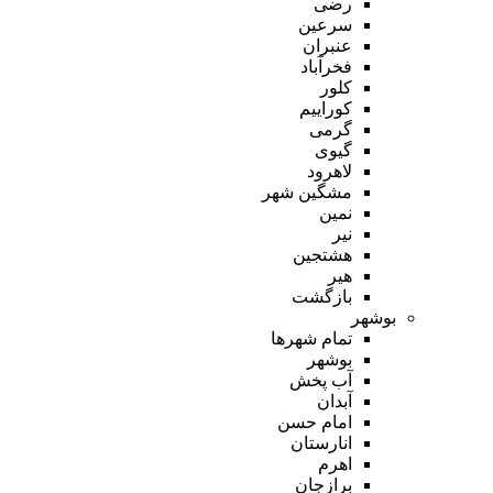
رضی
سرعین
عنبران
فخرآباد
کلور
کوراییم
گرمی
گیوی
لاهرود
مشگین شهر
نمین
نیر
هشتجین
هیر
بازگشت
بوشهر
تمام شهر‌ها
بوشهر
آب پخش
آبدان
امام حسن
انارستان
اهرم
برازجان