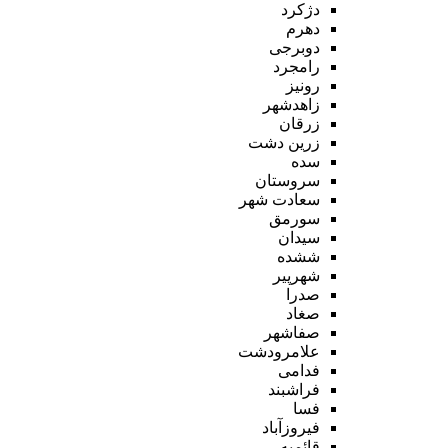
دژکرد
دهرم
دوبرجی
رامجرد
رونیز
زاهدشهر
زرقان
زرین دشت
سده
سروستان
سعادت شهر
سورمق
سیدان
ششده
شهرپیر
صدرا
صغاد
صفاشهر
علامرودشت
فدامی
فراشبند
فسا
فیروزآباد
قائمیه