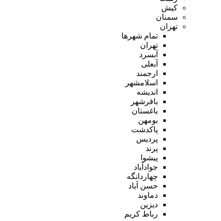
کیش
سمنان
تهران
تمام شهر‌ها
تهران
آبسرد
آبعلی
ارجمند
اسلامشهر
اندیشه
باقرشهر
باغستان
بومهن
پاکدشت
پردیس
پرند
پیشوا
جوادآباد
چهاردانگه
حسن آباد
دماوند
دیزین
رباط کریم