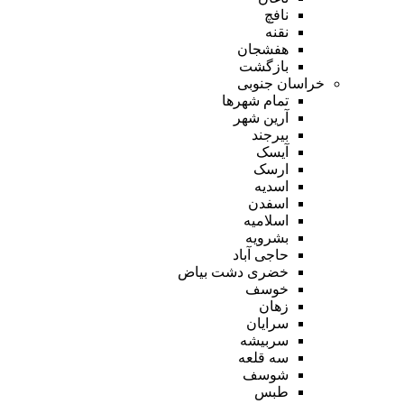
نافچ
نقنه
هفشجان
بازگشت
خراسان جنوبی
تمام شهر‌ها
آرین شهر
بیرجند
آیسک
ارسک
اسدیه
اسفدن
اسلامیه
بشرویه
حاجی آباد
خضری دشت بیاض
خوسف
زهان
سرایان
سربیشه
سه قلعه
شوسف
طبس