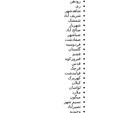
رودهن
ری
شاهدشهر
شریف آباد
شمشک
شهریار
صالح آباد
صباشهر
صفادشت
فردوسیه
گلستان
فشم
فیروزکوه
قدس
قرچک
قیامدشت
کهریزک
کیلان
لواسان
ملارد
میگون
نسیم شهر
نصیرآباد
وحیدیه