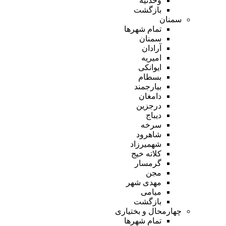
وحدتیه
بازگشت
سمنان
تمام شهر‌ها
سمنان
آرادان
امیریه
ایوانکی
بسطام
بیارجمند
دامغان
درجزین
دیباج
سرخه
شاهرود
شهمیرزاد
کلاته خیج
گرمسار
مجن
مهدی شهر
میامی
بازگشت
چهارمحال و بختیاری
تمام شهر‌ها