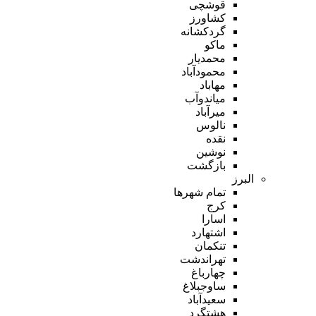
قوشچی
کشاورز
گردکشانه
ماکو
محمدیار
محمودآباد
مهاباد
میاندوآب
میرآباد
نالوس
نقده
نوشین
بازگشت
البرز
تمام شهر‌ها
کرج
اسارا
اشتهارد
تنکمان
تهراندشت
چهارباغ
ساوجبلاغ
سعیدآباد
هشتگرد