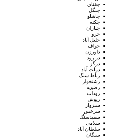
جغتای
جنگل
چاشلو
چکنه
چناران
خرو
خلیل آباد
خواف
داورزن
در رود
درگز
دولت آباد
رباط سنگ
رشتخوار
رضویه
روداب
ریوش
سبزوار
سرخس
سفیدسنگ
سلامی
سلطان آباد
سنگان