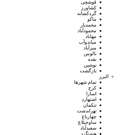
قوشچی
کشاورز
گردکشانه
ماکو
محمدیار
محمودآباد
مهاباد
میاندوآب
میرآباد
نالوس
نقده
نوشین
بازگشت
البرز
تمام شهر‌ها
کرج
اسارا
اشتهارد
تنکمان
تهراندشت
چهارباغ
ساوجبلاغ
سعیدآباد
هشتگرد