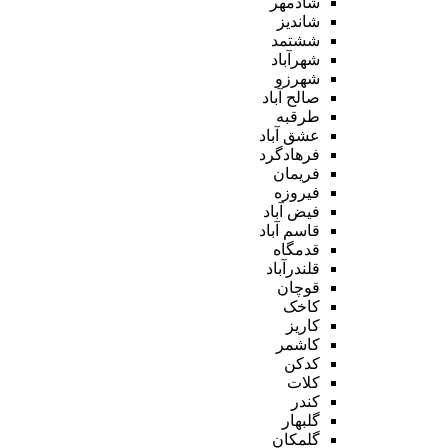
شادمهر
شاندیز
ششتمد
شهرآباد
شهرزو
صالح آباد
طرقبه
عشق آباد
فرهادگرد
فریمان
فیروزه
فیض آباد
قاسم آباد
قدمگاه
قلندرآباد
قوچان
کاخک
کاریز
کاشمر
کدکن
کلات
کندر
گلبهار
گلمکان