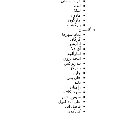
گراب سفلی
لنده
لیکک
مادوان
مارگون
بازگشت
گلستان
تمام شهر‌ها
گرگان
آزادشهر
آق قلا
انبارآلوم
اینچه برون
بندرترکمن
بندرگز
جلین
خان ببین
دلند
رامیان
سرخنکلاته
سیمین شهر
علی آباد کتول
فاضل آباد
کردکوی