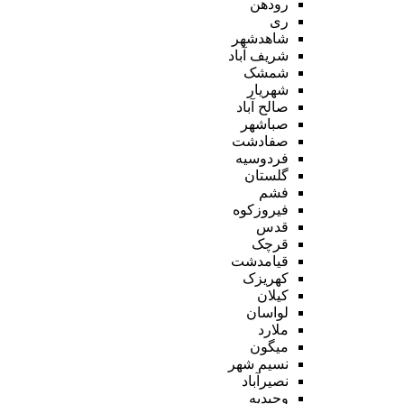
رودهن
ری
شاهدشهر
شریف آباد
شمشک
شهریار
صالح آباد
صباشهر
صفادشت
فردوسیه
گلستان
فشم
فیروزکوه
قدس
قرچک
قیامدشت
کهریزک
کیلان
لواسان
ملارد
میگون
نسیم شهر
نصیرآباد
وحیدیه