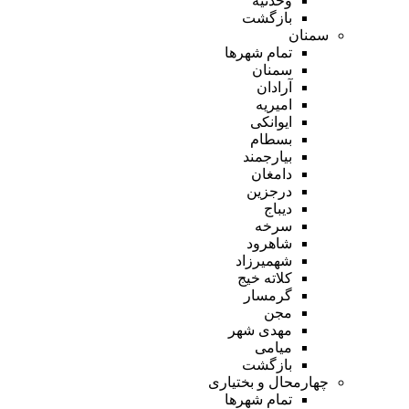
وحدتیه
بازگشت
سمنان
تمام شهر‌ها
سمنان
آرادان
امیریه
ایوانکی
بسطام
بیارجمند
دامغان
درجزین
دیباج
سرخه
شاهرود
شهمیرزاد
کلاته خیج
گرمسار
مجن
مهدی شهر
میامی
بازگشت
چهارمحال و بختیاری
تمام شهر‌ها