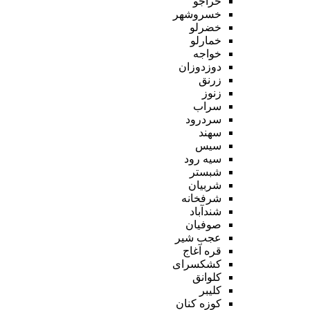
خراجو
خسروشهر
خضرلو
خمارلو
خواجه
دوزدوزان
زرنق
زنوز
سراب
سردرود
سهند
سیس
سیه رود
شبستر
شربیان
شرفخانه
شندآباد
صوفیان
عجب شیر
قره آغاج
کشکسرای
کلوانق
کلیبر
کوزه کنان