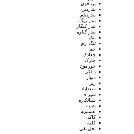
بردخون
بندردیر
بندردیلم
بندر ریگ
بندر کنگان
بندر گناوه
بنک
تنگ ارم
جم
چغادک
خارک
خورموج
دالکی
دلوار
ریز
سعدآباد
سیراف
شبانکاره
شنبه
عسلویه
کاکی
کلمه
نخل تقی