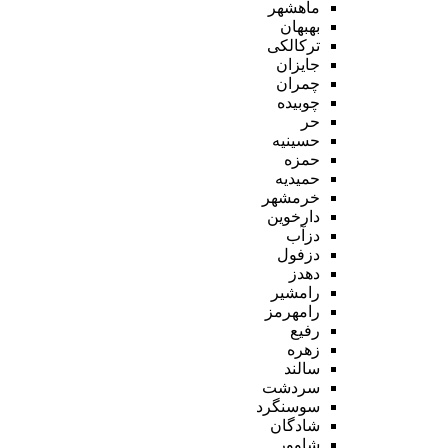
ماهشهر
بهبهان
ترکالکی
جایزان
چمران
چوبیده
حر
حسینیه
حمزه
حمیدیه
خرمشهر
دارخوین
دزآب
دزفول
دهدز
رامشیر
رامهرمز
رفیع
زهره
سالند
سردشت
سوسنگرد
شادگان
شاوور