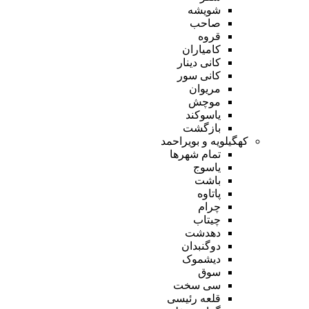
شویشه
صاحب
قروه
کامیاران
کانی دینار
کانی سور
مریوان
موچش
یاسوکند
بازگشت
کهگیلویه و بویراحمد
تمام شهر‌ها
یاسوج
باشت
پاتاوه
چرام
چیتاب
دهدشت
دوگنبدان
دیشموک
سوق
سی سخت
قلعه رئیسی