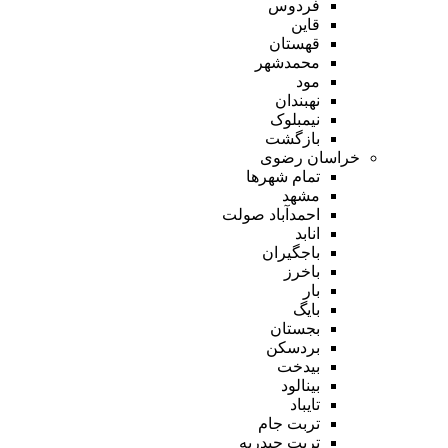
فردوس
قاین
قهستان
محمدشهر
مود
نهبندان
نیمبلوک
بازگشت
خراسان رضوی
تمام شهر‌ها
مشهد
احمدآباد صولت
انابد
باجگیران
باخرز
بار
بایگ
بجستان
بردسکن
بیدخت
بینالود
تایباد
تربت جام
تربت حیدریه