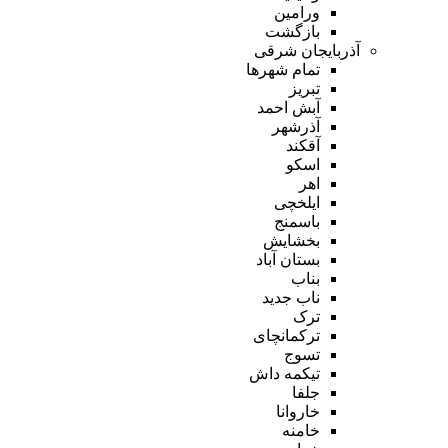
ورامین
بازگشت
آذربایجان شرقی
تمام شهر‌ها
تبریز
آبش احمد
آذرشهر
آقکند
اسکو
اهر
ایلخچی
باسمنج
بخشایش
بستان آباد
بناب
ناب جدید
ترک
ترکمانچای
تسوج
تیکمه داش
جلفا
خاروانا
خامنه