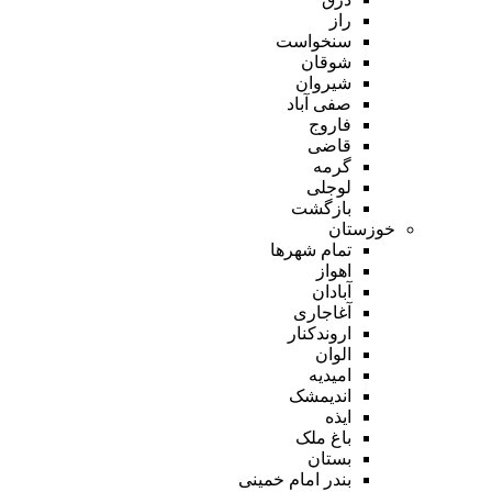
راز
سنخواست
شوقان
شیروان
صفی آباد
فاروج
قاضی
گرمه
لوجلی
بازگشت
خوزستان
تمام شهر‌ها
اهواز
آبادان
آغاجاری
اروندکنار
الوان
امیدیه
اندیمشک
ایذه
باغ ملک
بستان
بندر امام خمینی