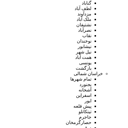
گناباد
لطف آباد
مزدآوند
ملک آباد
نشتیفان
نصرآباد
نقاب
نوخندان
نیشابور
نیل شهر
همت آباد
یونسی
بازگشت
خراسان شمالی
تمام شهر‌ها
بجنورد
آشخانه
اسفراین
ایور
پیش قلعه
تیتکانلو
جاجرم
حصارگرمخان
درق