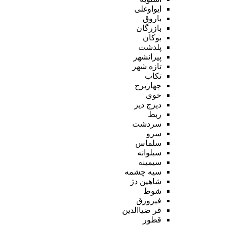
ایواوغلی
باروق
بازرگان
بوکان
پلدشت
پیرانشهر
تازه شهر
تکاب
چهاربرج
خوی
دیزج دیز
ربط
سردشت
سرو
سلماس
سیلوانه
سیمینه
سیه چشمه
شاهین دژ
شوط
فیرورق
قر ضیاالدین
قطور