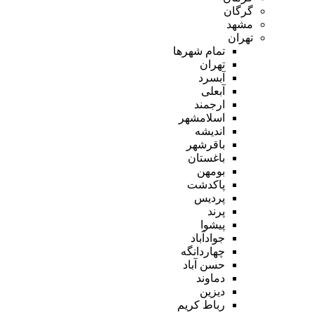
گرگان
مشهد
تهران
تمام شهر‌ها
تهران
آبسرد
آبعلی
ارجمند
اسلامشهر
اندیشه
باقرشهر
باغستان
بومهن
پاکدشت
پردیس
پرند
پیشوا
جوادآباد
چهاردانگه
حسن آباد
دماوند
دیزین
رباط کریم