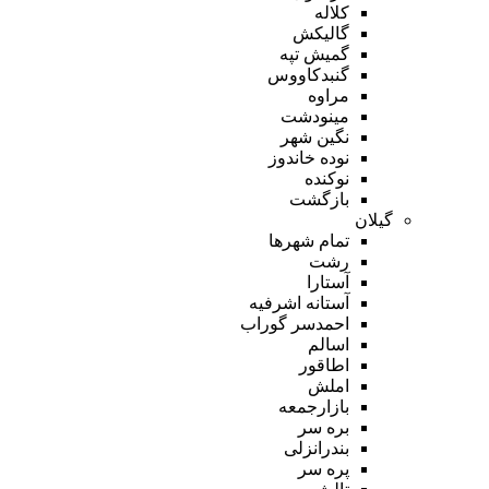
کلاله
گالیکش
گمیش تپه
گنبدکاووس
مراوه
مینودشت
نگین شهر
نوده خاندوز
نوکنده
بازگشت
گیلان
تمام شهر‌ها
رشت
آستارا
آستانه اشرفیه
احمدسر گوراب
اسالم
اطاقور
املش
بازارجمعه
بره سر
بندرانزلی
پره سر