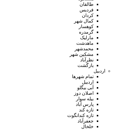
طالقان
فردیس
کردان
کمال شهر
کوهسار
گرمدره
مارلیک
ماهدشت
محمدشهر
مشکین شهر
نظرآباد
بازگشت
اردبیل
تمام شهر‌ها
اردبیل
آبی بیگلو
اصلان دوز
بیله سوار
پارس آباد
تازه کند
تازه کندانگوت
جعفرآباد
خلخال