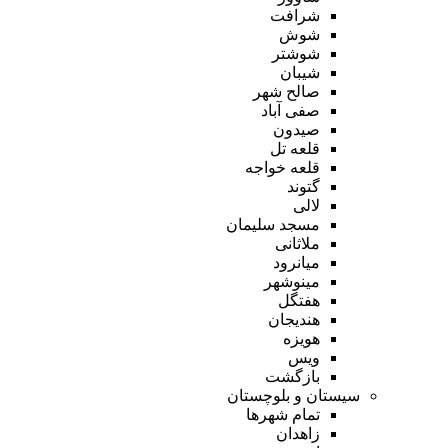
شرافت
شوش
شوشتر
شیبان
صالح شهر
صفی آباد
صیدون
قلعه تل
قلعه خواجه
گتوند
لالی
مسجد سلیمان
ملاثانی
میانرود
مینوشهر
هفتگل
هندیجان
هویزه
ویس
بازگشت
سیستان و بلوچستان
تمام شهر‌ها
زاهدان