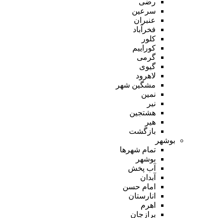
رضی
سرعین
عنبران
فخرآباد
کلور
کوراییم
گرمی
گیوی
لاهرود
مشگین شهر
نمین
نیر
هشتجین
هیر
بازگشت
بوشهر
تمام شهر‌ها
بوشهر
آب پخش
آبدان
امام حسن
انارستان
اهرم
برازجان