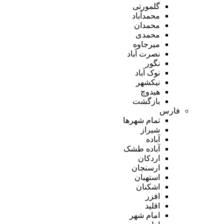
گلمورتی
محمدآباد
محمدان
محمدی
میرجاوه
نصرت آباد
نگور
نوک آباد
نیکشهر
هیدوچ
بازگشت
فارس
تمام شهر‌ها
شیراز
آباده
آباده طشک
اردکان
ارسنجان
استهبان
اشکنان
افزر
اقلید
امام شهر