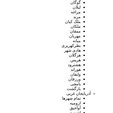
گوگان
لیلان
مراغه
مرند
ملک کیان
ملکان
ممقان
مهربان
میانه
نظرکهریزی
هادی شهر
هرگلان
هریس
هشترود
هوراند
وایقان
ورزقان
یامچی
بازگشت
آذربایجان غربی
تمام شهر‌ها
ارومیه
آواجیق
اشنویه