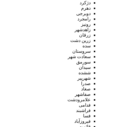
دژکرد
دهرم
دوبرجی
رامجرد
رونیز
زاهدشهر
زرقان
زرین دشت
سده
سروستان
سعادت شهر
سورمق
سیدان
ششده
شهرپیر
صدرا
صغاد
صفاشهر
علامرودشت
فدامی
فراشبند
فسا
فیروزآباد
قائمیه