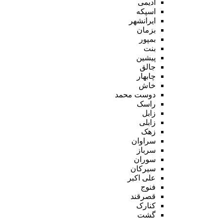
ادیمی
اسپکه
ایرانشهر
بزمان
بمپور
بنت
پیشین
جالق
چابهار
خاش
دوست محمد
راسک
زابل
زابلی
زهک
سراوان
سرباز
سوران
سیرکان
علی اکبر
فنوج
قصرقند
کنارک
گشت