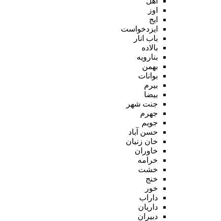
اهل
اوز
ایج
ایزدخواست
باب انار
بالاده
بنارویه
بهمن
بوانات
بیرم
بیضا
جنت شهر
جهرم
جویم
حسن آباد
خان زنیان
خاوران
خرامه
خشت
خنج
خور
داراب
داریان
دبیران