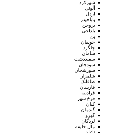
شهرکرد
آلونی
اردل
باباحیدر
بروجن
بلداجی
بن
جونقان
چلگرد
سامان
سفیددشت
سودجان
سورشجان
شلمزار
طاقانک
فارسان
فرادبنه
فرخ شهر
کیان
گندمان
گهرو
لردگان
مال خلیفه
ناغان