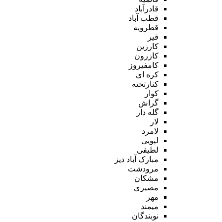
قادرآباد
قطب آباد
قطرویه
قیر
کارزین
کازرون
کامفیروز
کره ای
کنارتخته
کوار
گراش
گله دار
لار
لامرد
لپویی
لطیفی
مبارک آباد دیز
مرودشت
مشکان
مصیری
مهر
میمند
نوبندگان