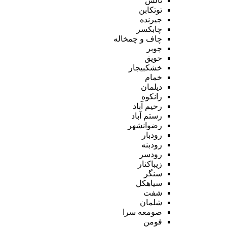
تالش
توتکابن
جیرنده
چابکسر
چاف و چمخاله
چوبر
حویق
خشکبیجار
خمام
دیلمان
رانکوه
رحیم آباد
رستم آباد
رضوانشهر
رودبار
رودبنه
رودسر
زیباکنار
سنگر
سیاهکل
شفت
شلمان
صومعه سرا
فومن