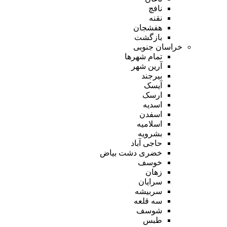
نافچ
نقنه
هفشجان
بازگشت
خراسان جنوبی
تمام شهر‌ها
آرین شهر
بیرجند
آیسک
ارسک
اسدیه
اسفدن
اسلامیه
بشرویه
حاجی آباد
خضری دشت بیاض
خوسف
زهان
سرایان
سربیشه
سه قلعه
شوسف
طبس