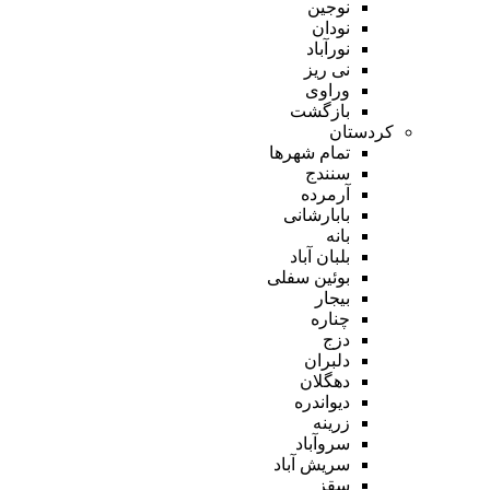
نوجین
نودان
نورآباد
نی ریز
وراوی
بازگشت
کردستان
تمام شهر‌ها
سنندج
آرمرده
بابارشانی
بانه
بلبان آباد
بوئین سفلی
بیجار
چناره
دزج
دلبران
دهگلان
دیواندره
زرینه
سروآباد
سریش آباد
سقز