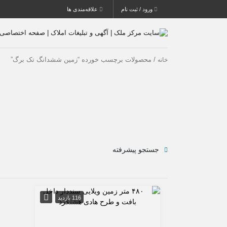
ورود / ثبت نام
علاقه‌مندی ها
/ محصولات برچسب خورده “زمین ششدانگ تک برگ”
خانه
جستجو پیشرفته
116 بازدید