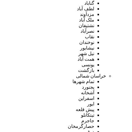
گناباد
لطف آباد
مزدآوند
ملک آباد
نشتیفان
نصرآباد
نقاب
نوخندان
نیشابور
نیل شهر
همت آباد
یونسی
بازگشت
خراسان شمالی
تمام شهر‌ها
بجنورد
آشخانه
اسفراین
ایور
پیش قلعه
تیتکانلو
جاجرم
حصارگرمخان
درق