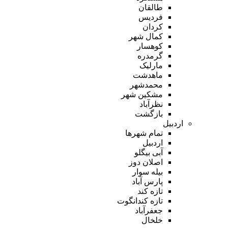
طالقان
فردیس
کردان
کمال شهر
کوهسار
گرمدره
مارلیک
ماهدشت
محمدشهر
مشکین شهر
نظرآباد
بازگشت
اردبیل
تمام شهر‌ها
اردبیل
آبی بیگلو
اصلان دوز
بیله سوار
پارس آباد
تازه کند
تازه کندانگوت
جعفرآباد
خلخال