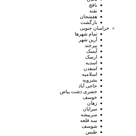
نافچ
نقنه
هفشجان
بازگشت
خراسان جنوبی
تمام شهر‌ها
آرین شهر
بیرجند
آیسک
ارسک
اسدیه
اسفدن
اسلامیه
بشرویه
حاجی آباد
خضری دشت بیاض
خوسف
زهان
سرایان
سربیشه
سه قلعه
شوسف
طبس