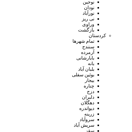
نوجین
نودان
نورآباد
نی ریز
وراوی
بازگشت
کردستان
تمام شهر‌ها
سنندج
آرمرده
بابارشانی
بانه
بلبان آباد
بوئین سفلی
بیجار
چناره
دزج
دلبران
دهگلان
دیواندره
زرینه
سروآباد
سریش آباد
سقز