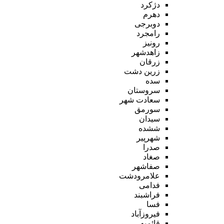
دژکرد
دهرم
دوبرجی
رامجرد
رونیز
زاهدشهر
زرقان
زرین دشت
سده
سروستان
سعادت شهر
سورمق
سیدان
ششده
شهرپیر
صدرا
صغاد
صفاشهر
علامرودشت
فدامی
فراشبند
فسا
فیروزآباد
قائمیه