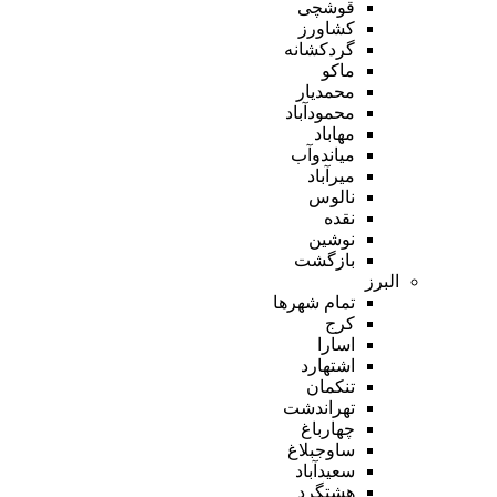
قوشچی
کشاورز
گردکشانه
ماکو
محمدیار
محمودآباد
مهاباد
میاندوآب
میرآباد
نالوس
نقده
نوشین
بازگشت
البرز
تمام شهر‌ها
کرج
اسارا
اشتهارد
تنکمان
تهراندشت
چهارباغ
ساوجبلاغ
سعیدآباد
هشتگرد