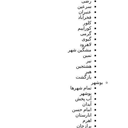
رضی
سرعین
عنبران
فخرآباد
کلور
کوراییم
گرمی
گیوی
لاهرود
مشگین شهر
نمین
نیر
هشتجین
هیر
بازگشت
بوشهر
تمام شهر‌ها
بوشهر
آب پخش
آبدان
امام حسن
انارستان
اهرم
برازجان