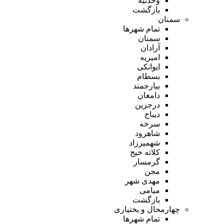
وحدتیه
بازگشت
سمنان
تمام شهر‌ها
سمنان
آرادان
امیریه
ایوانکی
بسطام
بیارجمند
دامغان
درجزین
دیباج
سرخه
شاهرود
شهمیرزاد
کلاته خیج
گرمسار
مجن
مهدی شهر
میامی
بازگشت
چهارمحال و بختیاری
تمام شهر‌ها