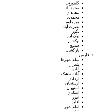
گلمورتی
محمدآباد
محمدان
محمدی
میرجاوه
نصرت آباد
نگور
نوک آباد
نیکشهر
هیدوچ
بازگشت
فارس
تمام شهر‌ها
شیراز
آباده
آباده طشک
اردکان
ارسنجان
استهبان
اشکنان
افزر
اقلید
امام شهر