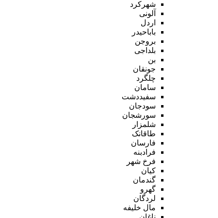
شهرکرد
آلونی
اردل
باباحیدر
بروجن
بلداجی
بن
جونقان
چلگرد
سامان
سفیددشت
سودجان
سورشجان
شلمزار
طاقانک
فارسان
فرادبنه
فرخ شهر
کیان
گندمان
گهرو
لردگان
مال خلیفه
ناغان