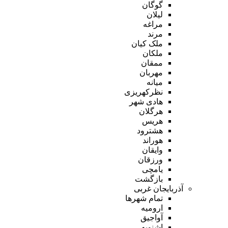
گوگان
لیلان
مراغه
مرند
ملک کیان
ملکان
ممقان
مهربان
میانه
نظرکهریزی
هادی شهر
هرگلان
هریس
هشترود
هوراند
وایقان
ورزقان
یامچی
بازگشت
آذربایجان غربی
تمام شهر‌ها
ارومیه
آواجیق
اشنویه