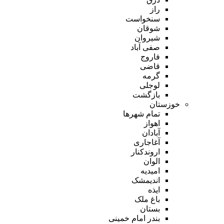
راز
سنخواست
شوقان
شیروان
صفی آباد
فاروج
قاضی
گرمه
لوجلی
بازگشت
خوزستان
تمام شهر‌ها
اهواز
آبادان
آغاجاری
اروندکنار
الوان
امیدیه
اندیمشک
ایذه
باغ ملک
بستان
بندر امام خمینی