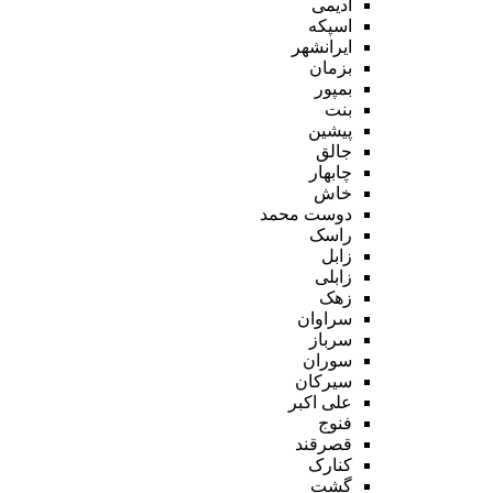
ادیمی
اسپکه
ایرانشهر
بزمان
بمپور
بنت
پیشین
جالق
چابهار
خاش
دوست محمد
راسک
زابل
زابلی
زهک
سراوان
سرباز
سوران
سیرکان
علی اکبر
فنوج
قصرقند
کنارک
گشت