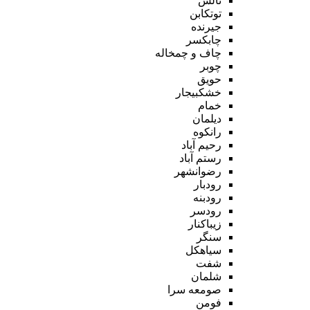
تالش
توتکابن
جیرنده
چابکسر
چاف و چمخاله
چوبر
حویق
خشکبیجار
خمام
دیلمان
رانکوه
رحیم آباد
رستم آباد
رضوانشهر
رودبار
رودبنه
رودسر
زیباکنار
سنگر
سیاهکل
شفت
شلمان
صومعه سرا
فومن