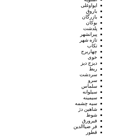
ایواوغلی
باروق
بازرگان
بوکان
پلدشت
پیرانشهر
تازه شهر
تکاب
چهاربرج
خوی
دیزج دیز
ربط
سردشت
سرو
سلماس
سیلوانه
سیمینه
سیه چشمه
شاهین دژ
شوط
فیرورق
قر ضیاالدین
قطور