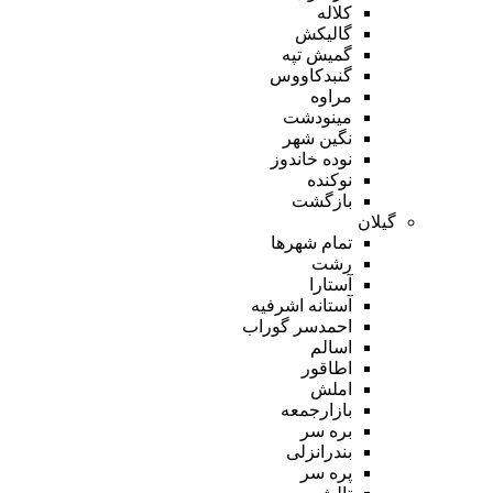
کلاله
گالیکش
گمیش تپه
گنبدکاووس
مراوه
مینودشت
نگین شهر
نوده خاندوز
نوکنده
بازگشت
گیلان
تمام شهر‌ها
رشت
آستارا
آستانه اشرفیه
احمدسر گوراب
اسالم
اطاقور
املش
بازارجمعه
بره سر
بندرانزلی
پره سر