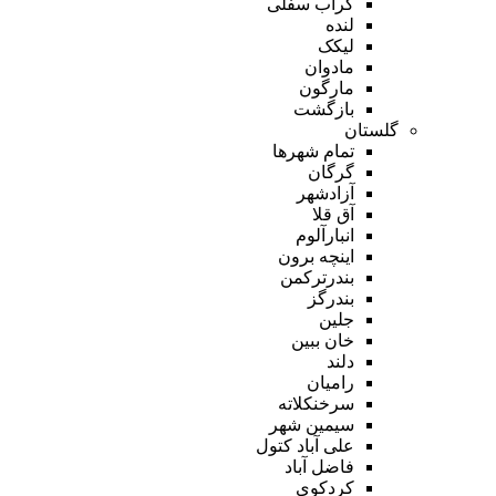
گراب سفلی
لنده
لیکک
مادوان
مارگون
بازگشت
گلستان
تمام شهر‌ها
گرگان
آزادشهر
آق قلا
انبارآلوم
اینچه برون
بندرترکمن
بندرگز
جلین
خان ببین
دلند
رامیان
سرخنکلاته
سیمین شهر
علی آباد کتول
فاضل آباد
کردکوی