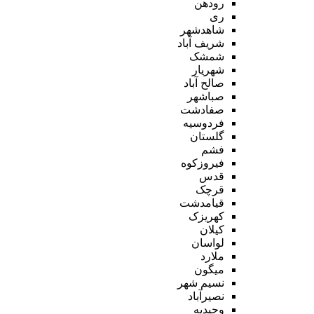
رودهن
ری
شاهدشهر
شریف آباد
شمشک
شهریار
صالح آباد
صباشهر
صفادشت
فردوسیه
گلستان
فشم
فیروزکوه
قدس
قرچک
قیامدشت
کهریزک
کیلان
لواسان
ملارد
میگون
نسیم شهر
نصیرآباد
وحیدیه