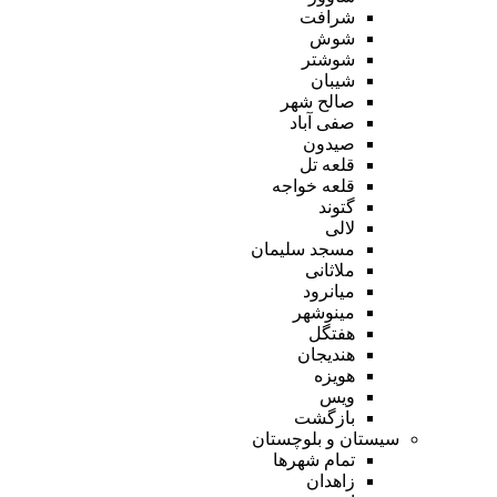
شرافت
شوش
شوشتر
شیبان
صالح شهر
صفی آباد
صیدون
قلعه تل
قلعه خواجه
گتوند
لالی
مسجد سلیمان
ملاثانی
میانرود
مینوشهر
هفتگل
هندیجان
هویزه
ویس
بازگشت
سیستان و بلوچستان
تمام شهر‌ها
زاهدان