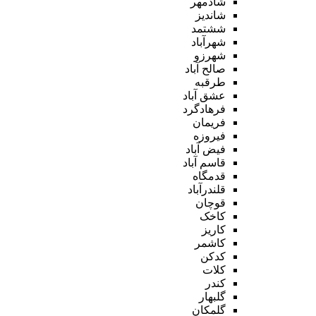
شادمهر
شاندیز
ششتمد
شهرآباد
شهرزو
صالح آباد
طرقبه
عشق آباد
فرهادگرد
فریمان
فیروزه
فیض آباد
قاسم آباد
قدمگاه
قلندرآباد
قوچان
کاخک
کاریز
کاشمر
کدکن
کلات
کندر
گلبهار
گلمکان