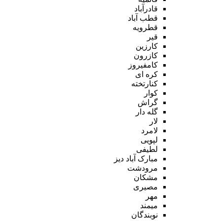
قادرآباد
قطب آباد
قطرویه
قیر
کارزین
کازرون
کامفیروز
کره ای
کنارتخته
کوار
گراش
گله دار
لار
لامرد
لپویی
لطیفی
مبارک آباد دیز
مرودشت
مشکان
مصیری
مهر
میمند
نوبندگان