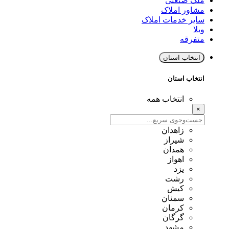
ملک صنعتی
مشاور املاک
سایر خدمات املاک
ویلا
متفرقه
انتخاب استان
انتخاب استان
انتخاب همه
×
زاهدان
شیراز
همدان
اهواز
یزد
رشت
کیش
سمنان
کرمان
گرگان
مشهد