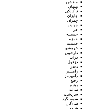
ماهشهر
بهبهان
ترکالکی
جایزان
چمران
چوبیده
حر
حسینیه
حمزه
حمیدیه
خرمشهر
دارخوین
دزآب
دزفول
دهدز
رامشیر
رامهرمز
رفیع
زهره
سالند
سردشت
سوسنگرد
شادگان
شاوور