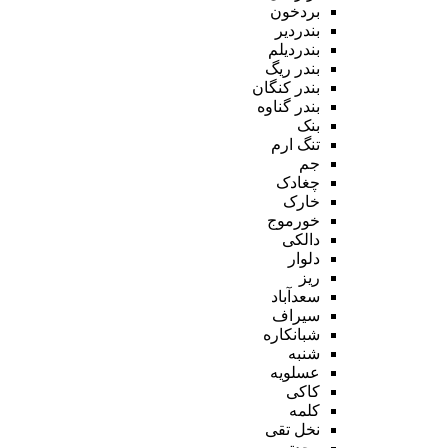
بردخون
بندردیر
بندردیلم
بندر ریگ
بندر کنگان
بندر گناوه
بنک
تنگ ارم
جم
چغادک
خارک
خورموج
دالکی
دلوار
ریز
سعدآباد
سیراف
شبانکاره
شنبه
عسلویه
کاکی
کلمه
نخل تقی