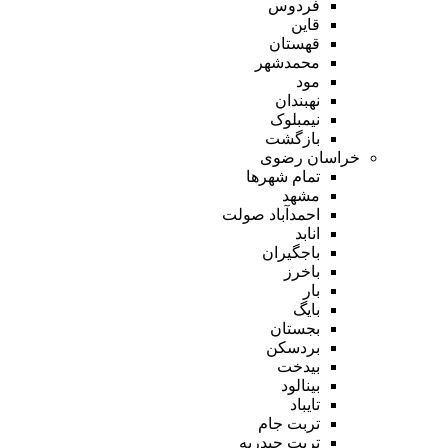
فردوس
قاین
قهستان
محمدشهر
مود
نهبندان
نیمبلوک
بازگشت
خراسان رضوی
تمام شهر‌ها
مشهد
احمدآباد صولت
انابد
باجگیران
باخرز
بار
بایگ
بجستان
بردسکن
بیدخت
بینالود
تایباد
تربت جام
تربت حیدریه