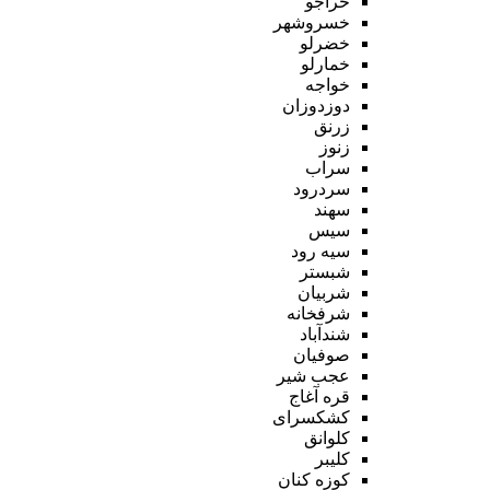
خراجو
خسروشهر
خضرلو
خمارلو
خواجه
دوزدوزان
زرنق
زنوز
سراب
سردرود
سهند
سیس
سیه رود
شبستر
شربیان
شرفخانه
شندآباد
صوفیان
عجب شیر
قره آغاج
کشکسرای
کلوانق
کلیبر
کوزه کنان