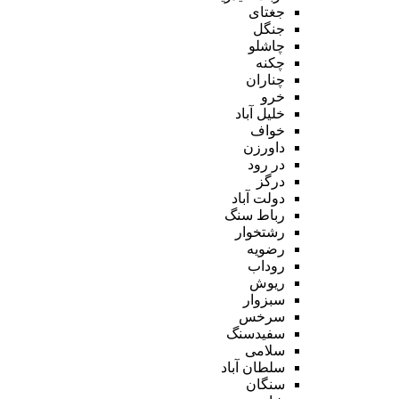
جغتای
جنگل
چاشلو
چکنه
چناران
خرو
خلیل آباد
خواف
داورزن
در رود
درگز
دولت آباد
رباط سنگ
رشتخوار
رضویه
روداب
ریوش
سبزوار
سرخس
سفیدسنگ
سلامی
سلطان آباد
سنگان