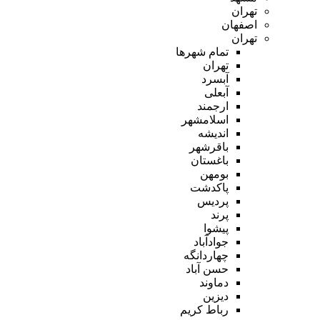
تهران
اصفهان
تهران
تمام شهر‌ها
تهران
آبسرد
آبعلی
ارجمند
اسلامشهر
اندیشه
باقرشهر
باغستان
بومهن
پاکدشت
پردیس
پرند
پیشوا
جوادآباد
چهاردانگه
حسن آباد
دماوند
دیزین
رباط کریم