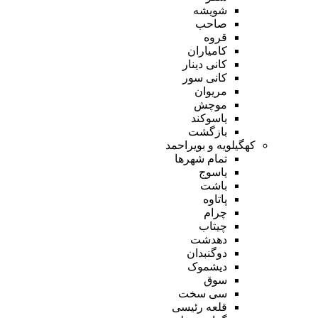
شویشه
صاحب
قروه
کامیاران
کانی دینار
کانی سور
مریوان
موچش
یاسوکند
بازگشت
کهگیلویه و بویراحمد
تمام شهر‌ها
یاسوج
باشت
پاتاوه
چرام
چیتاب
دهدشت
دوگنبدان
دیشموک
سوق
سی سخت
قلعه رئیسی