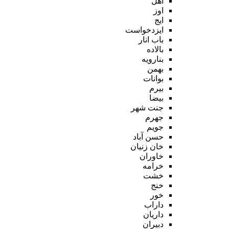
اهل
اوز
ایج
ایزدخواست
باب انار
بالاده
بنارویه
بهمن
بوانات
بیرم
بیضا
جنت شهر
جهرم
جویم
حسن آباد
خان زنیان
خاوران
خرامه
خشت
خنج
خور
داراب
داریان
دبیران