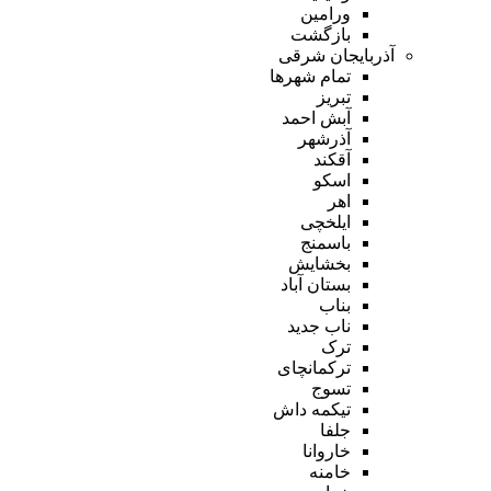
ورامین
بازگشت
آذربایجان شرقی
تمام شهر‌ها
تبریز
آبش احمد
آذرشهر
آقکند
اسکو
اهر
ایلخچی
باسمنج
بخشایش
بستان آباد
بناب
ناب جدید
ترک
ترکمانچای
تسوج
تیکمه داش
جلفا
خاروانا
خامنه