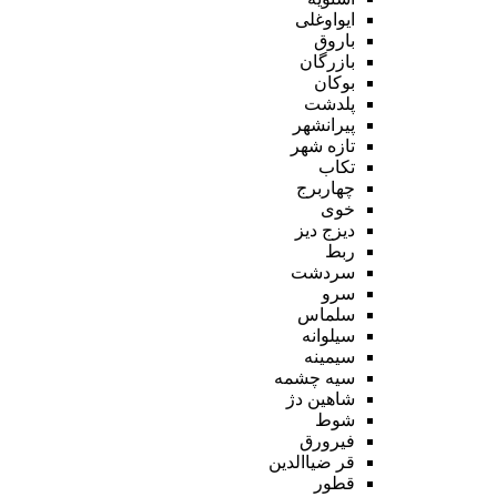
ایواوغلی
باروق
بازرگان
بوکان
پلدشت
پیرانشهر
تازه شهر
تکاب
چهاربرج
خوی
دیزج دیز
ربط
سردشت
سرو
سلماس
سیلوانه
سیمینه
سیه چشمه
شاهین دژ
شوط
فیرورق
قر ضیاالدین
قطور