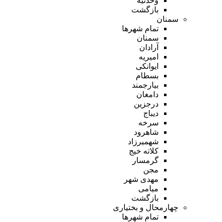
وحدتیه
بازگشت
سمنان
تمام شهر‌ها
سمنان
آرادان
امیریه
ایوانکی
بسطام
بیارجمند
دامغان
درجزین
دیباج
سرخه
شاهرود
شهمیرزاد
کلاته خیج
گرمسار
مجن
مهدی شهر
میامی
بازگشت
چهارمحال و بختیاری
تمام شهر‌ها