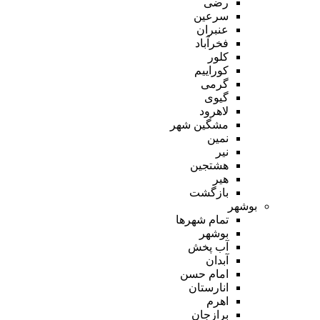
رضی
سرعین
عنبران
فخرآباد
کلور
کوراییم
گرمی
گیوی
لاهرود
مشگین شهر
نمین
نیر
هشتجین
هیر
بازگشت
بوشهر
تمام شهر‌ها
بوشهر
آب پخش
آبدان
امام حسن
انارستان
اهرم
برازجان