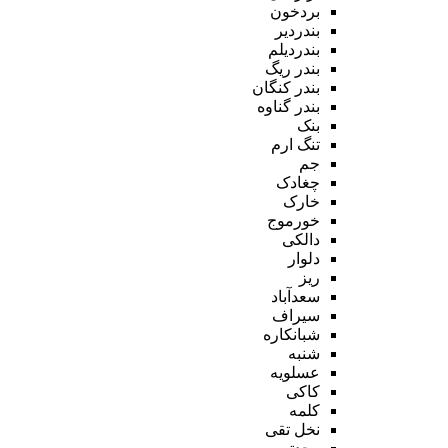
بردخون
بندردیر
بندردیلم
بندر ریگ
بندر کنگان
بندر گناوه
بنک
تنگ ارم
جم
چغادک
خارک
خورموج
دالکی
دلوار
ریز
سعدآباد
سیراف
شبانکاره
شنبه
عسلویه
کاکی
کلمه
نخل تقی