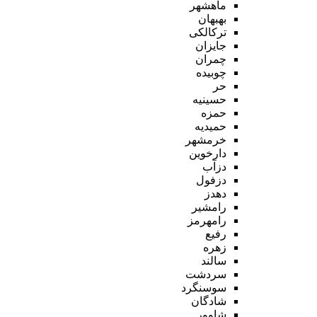
ماهشهر
بهبهان
ترکالکی
جایزان
چمران
چوبیده
حر
حسینیه
حمزه
حمیدیه
خرمشهر
دارخوین
دزآب
دزفول
دهدز
رامشیر
رامهرمز
رفیع
زهره
سالند
سردشت
سوسنگرد
شادگان
شاوور