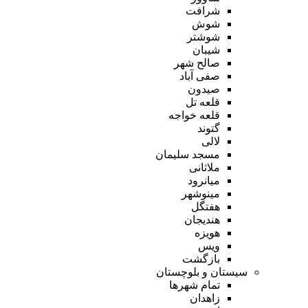
شرافت
شوش
شوشتر
شیبان
صالح شهر
صفی آباد
صیدون
قلعه تل
قلعه خواجه
گتوند
لالی
مسجد سلیمان
ملاثانی
میانرود
مینوشهر
هفتگل
هندیجان
هویزه
ویس
بازگشت
سیستان و بلوچستان
تمام شهر‌ها
زاهدان