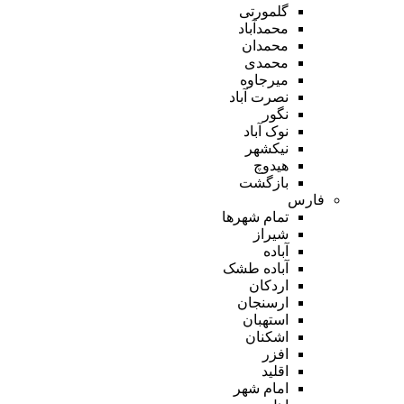
گلمورتی
محمدآباد
محمدان
محمدی
میرجاوه
نصرت آباد
نگور
نوک آباد
نیکشهر
هیدوچ
بازگشت
فارس
تمام شهر‌ها
شیراز
آباده
آباده طشک
اردکان
ارسنجان
استهبان
اشکنان
افزر
اقلید
امام شهر