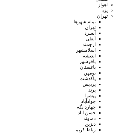
اهواز
یزد
تهران
تمام شهر‌ها
تهران
آبسرد
آبعلی
ارجمند
اسلامشهر
اندیشه
باقرشهر
باغستان
بومهن
پاکدشت
پردیس
پرند
پیشوا
جوادآباد
چهاردانگه
حسن آباد
دماوند
دیزین
رباط کریم