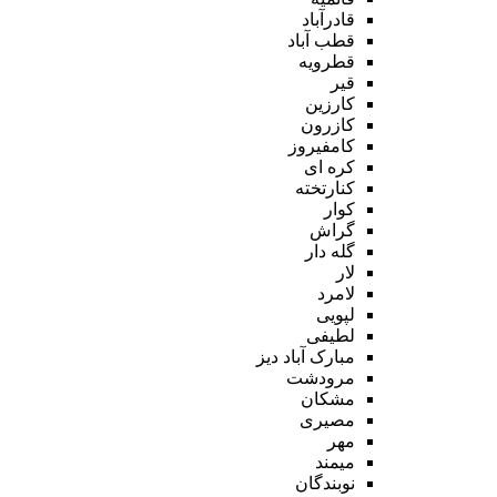
قادرآباد
قطب آباد
قطرویه
قیر
کارزین
کازرون
کامفیروز
کره ای
کنارتخته
کوار
گراش
گله دار
لار
لامرد
لپویی
لطیفی
مبارک آباد دیز
مرودشت
مشکان
مصیری
مهر
میمند
نوبندگان