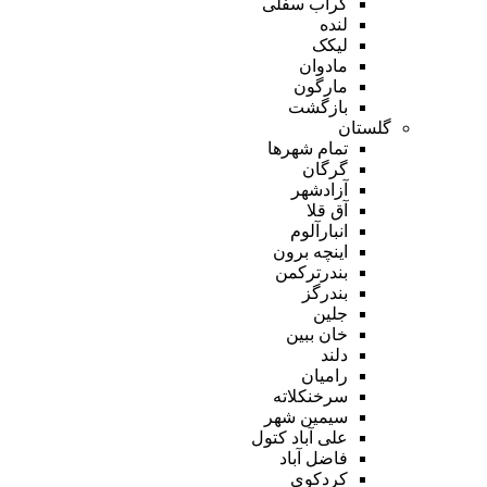
گراب سفلی
لنده
لیکک
مادوان
مارگون
بازگشت
گلستان
تمام شهر‌ها
گرگان
آزادشهر
آق قلا
انبارآلوم
اینچه برون
بندرترکمن
بندرگز
جلین
خان ببین
دلند
رامیان
سرخنکلاته
سیمین شهر
علی آباد کتول
فاضل آباد
کردکوی