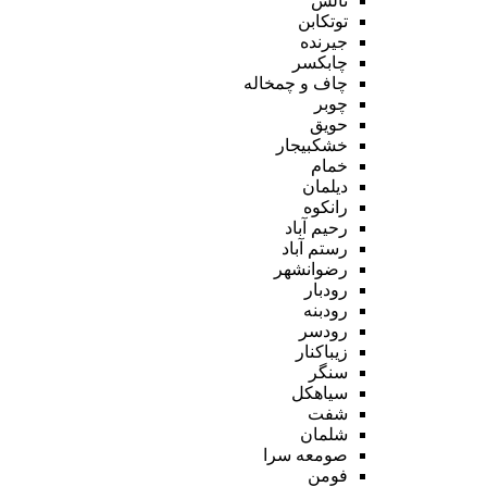
تالش
توتکابن
جیرنده
چابکسر
چاف و چمخاله
چوبر
حویق
خشکبیجار
خمام
دیلمان
رانکوه
رحیم آباد
رستم آباد
رضوانشهر
رودبار
رودبنه
رودسر
زیباکنار
سنگر
سیاهکل
شفت
شلمان
صومعه سرا
فومن