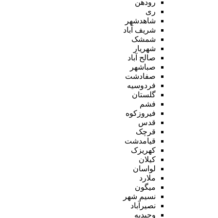
رودهن
ری
شاهدشهر
شریف آباد
شمشک
شهریار
صالح آباد
صباشهر
صفادشت
فردوسیه
گلستان
فشم
فیروزکوه
قدس
قرچک
قیامدشت
کهریزک
کیلان
لواسان
ملارد
میگون
نسیم شهر
نصیرآباد
وحیدیه