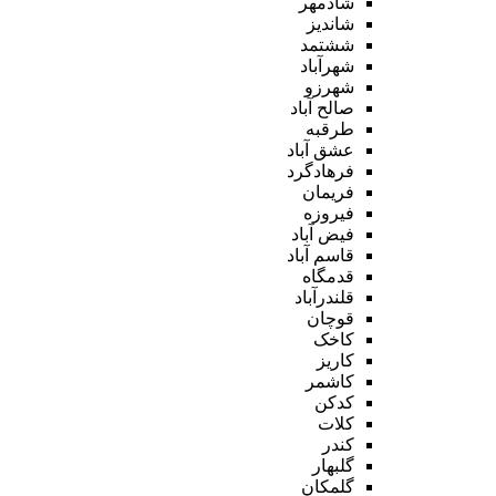
شادمهر
شاندیز
ششتمد
شهرآباد
شهرزو
صالح آباد
طرقبه
عشق آباد
فرهادگرد
فریمان
فیروزه
فیض آباد
قاسم آباد
قدمگاه
قلندرآباد
قوچان
کاخک
کاریز
کاشمر
کدکن
کلات
کندر
گلبهار
گلمکان