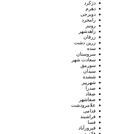
دژکرد
دهرم
دوبرجی
رامجرد
رونیز
زاهدشهر
زرقان
زرین دشت
سده
سروستان
سعادت شهر
سورمق
سیدان
ششده
شهرپیر
صدرا
صغاد
صفاشهر
علامرودشت
فدامی
فراشبند
فسا
فیروزآباد
قائمیه