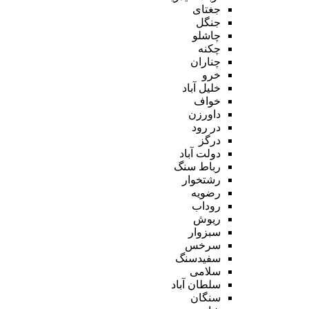
جغتای
جنگل
چاشلو
چکنه
چناران
خرو
خلیل آباد
خواف
داورزن
در رود
درگز
دولت آباد
رباط سنگ
رشتخوار
رضویه
روداب
ریوش
سبزوار
سرخس
سفیدسنگ
سلامی
سلطان آباد
سنگان