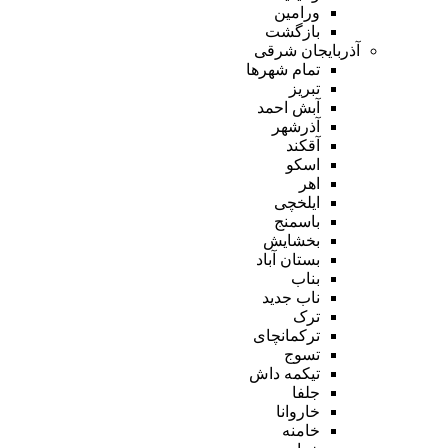
ورامین
بازگشت
آذربایجان شرقی
تمام شهر‌ها
تبریز
آبش احمد
آذرشهر
آقکند
اسکو
اهر
ایلخچی
باسمنج
بخشایش
بستان آباد
بناب
ناب جدید
ترک
ترکمانچای
تسوج
تیکمه داش
جلفا
خاروانا
خامنه