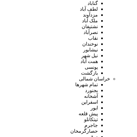
گناباد
لطف آباد
مزدآوند
ملک آباد
نشتیفان
نصرآباد
نقاب
نوخندان
نیشابور
نیل شهر
همت آباد
یونسی
بازگشت
خراسان شمالی
تمام شهر‌ها
بجنورد
آشخانه
اسفراین
ایور
پیش قلعه
تیتکانلو
جاجرم
حصارگرمخان
درق