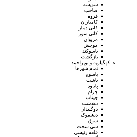
شویشه
صاحب
قروه
کامیاران
کانی دینار
کانی سور
مریوان
موچش
یاسوکند
بازگشت
کهگیلویه و بویراحمد
تمام شهر‌ها
یاسوج
باشت
پاتاوه
چرام
چیتاب
دهدشت
دوگنبدان
دیشموک
سوق
سی سخت
قلعه رئیسی