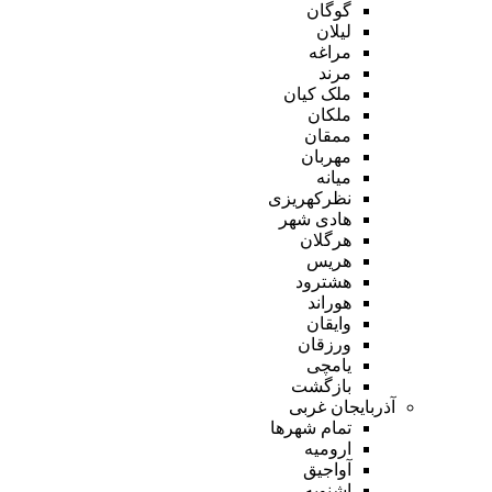
گوگان
لیلان
مراغه
مرند
ملک کیان
ملکان
ممقان
مهربان
میانه
نظرکهریزی
هادی شهر
هرگلان
هریس
هشترود
هوراند
وایقان
ورزقان
یامچی
بازگشت
آذربایجان غربی
تمام شهر‌ها
ارومیه
آواجیق
اشنویه