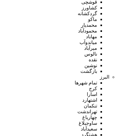
قوشچی
کشاورز
گردکشانه
ماکو
محمدیار
محمودآباد
مهاباد
میاندوآب
میرآباد
نالوس
نقده
نوشین
بازگشت
البرز
تمام شهر‌ها
کرج
اسارا
اشتهارد
تنکمان
تهراندشت
چهارباغ
ساوجبلاغ
سعیدآباد
هشتگرد