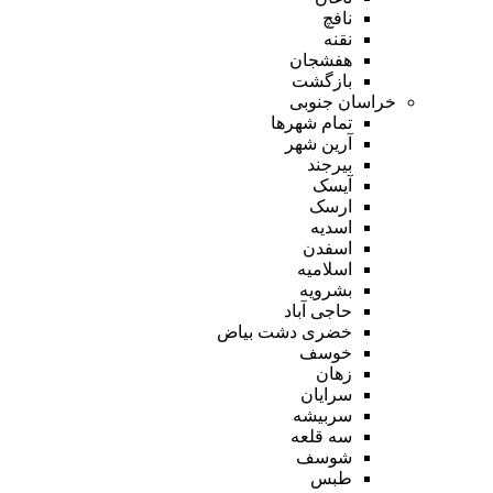
نافچ
نقنه
هفشجان
بازگشت
خراسان جنوبی
تمام شهر‌ها
آرین شهر
بیرجند
آیسک
ارسک
اسدیه
اسفدن
اسلامیه
بشرویه
حاجی آباد
خضری دشت بیاض
خوسف
زهان
سرایان
سربیشه
سه قلعه
شوسف
طبس