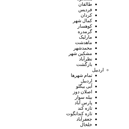
طالقان
فردیس
کردان
کمال شهر
کوهسار
گرمدره
مارلیک
ماهدشت
محمدشهر
مشکین شهر
نظرآباد
بازگشت
اردبیل
تمام شهر‌ها
اردبیل
آبی بیگلو
اصلان دوز
بیله سوار
پارس آباد
تازه کند
تازه کندانگوت
جعفرآباد
خلخال