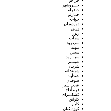
خراجو
خسروشهر
خضرلو
خمارلو
خواجه
دوزدوزان
زرنق
زنوز
سراب
سردرود
سهند
سیس
سیه رود
شبستر
شربیان
شرفخانه
شندآباد
صوفیان
عجب شیر
قره آغاج
کشکسرای
کلوانق
کلیبر
کوزه کنان