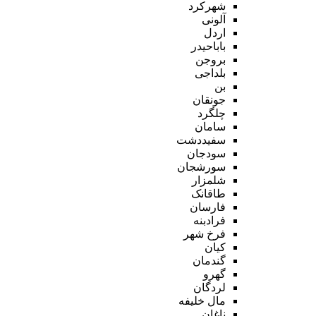
شهرکرد
آلونی
اردل
باباحیدر
بروجن
بلداجی
بن
جونقان
چلگرد
سامان
سفیددشت
سودجان
سورشجان
شلمزار
طاقانک
فارسان
فرادبنه
فرخ شهر
کیان
گندمان
گهرو
لردگان
مال خلیفه
ناغان