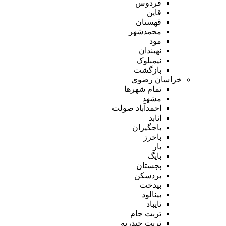
فردوس
قاین
قهستان
محمدشهر
مود
نهبندان
نیمبلوک
بازگشت
خراسان رضوی
تمام شهر‌ها
مشهد
احمدآباد صولت
انابد
باجگیران
باخرز
بار
بایگ
بجستان
بردسکن
بیدخت
بینالود
تایباد
تربت جام
تربت حیدریه