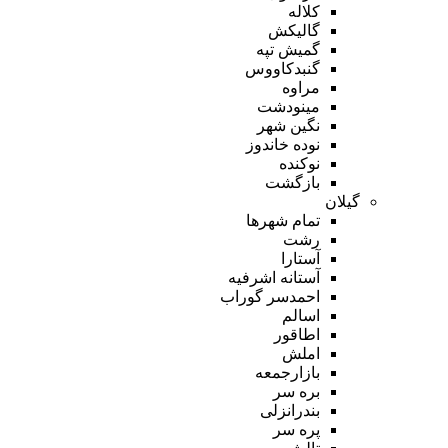
کلاله
گالیکش
گمیش تپه
گنبدکاووس
مراوه
مینودشت
نگین شهر
نوده خاندوز
نوکنده
بازگشت
گیلان
تمام شهر‌ها
رشت
آستارا
آستانه اشرفیه
احمدسر گوراب
اسالم
اطاقور
املش
بازارجمعه
بره سر
بندرانزلی
پره سر