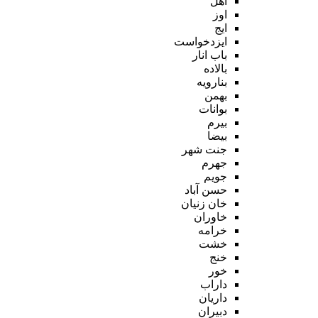
اهل
اوز
ایج
ایزدخواست
باب انار
بالاده
بنارویه
بهمن
بوانات
بیرم
بیضا
جنت شهر
جهرم
جویم
حسن آباد
خان زنیان
خاوران
خرامه
خشت
خنج
خور
داراب
داریان
دبیران