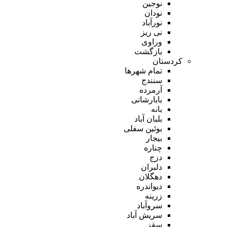
نوجین
نودان
نورآباد
نی ریز
وراوی
بازگشت
کردستان
تمام شهر‌ها
سنندج
آرمرده
بابارشانی
بانه
بلبان آباد
بوئین سفلی
بیجار
چناره
دزج
دلبران
دهگلان
دیواندره
زرینه
سروآباد
سریش آباد
سقز