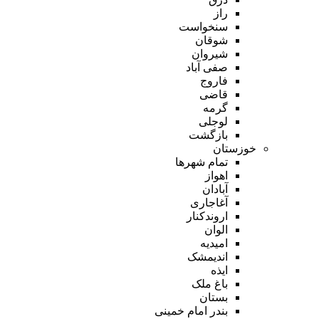
راز
سنخواست
شوقان
شیروان
صفی آباد
فاروج
قاضی
گرمه
لوجلی
بازگشت
خوزستان
تمام شهر‌ها
اهواز
آبادان
آغاجاری
اروندکنار
الوان
امیدیه
اندیمشک
ایذه
باغ ملک
بستان
بندر امام خمینی