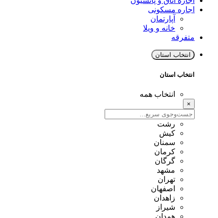
اجاره اتاق و پانسیون
اجاره مسکونی
آپارتمان
خانه و ویلا
متفرقه
انتخاب استان
انتخاب استان
انتخاب همه
×
رشت
کیش
سمنان
کرمان
گرگان
مشهد
تهران
اصفهان
زاهدان
شیراز
همدان