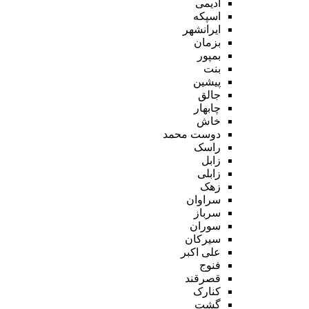
ادیمی
اسپکه
ایرانشهر
بزمان
بمپور
بنت
پیشین
جالق
چابهار
خاش
دوست محمد
راسک
زابل
زابلی
زهک
سراوان
سرباز
سوران
سیرکان
علی اکبر
فنوج
قصرقند
کنارک
گشت