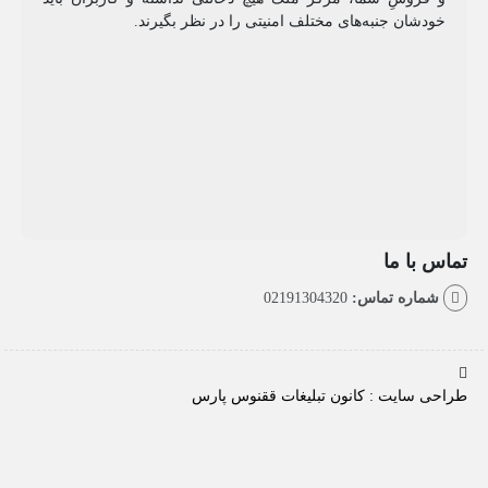
شان جنبه‌های مختلف امنیتی را در نظر بگیرند.
با ما
اره تماس:
02191304320
سایت : کانون تبلیغات ققنوس پارس