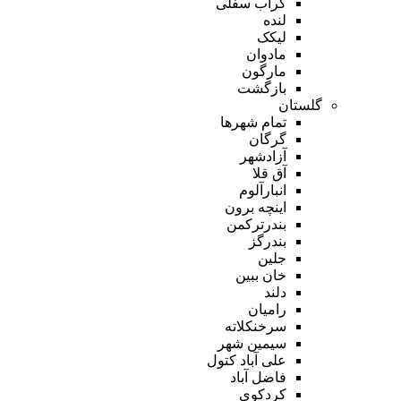
گراب سفلی
لنده
لیکک
مادوان
مارگون
بازگشت
گلستان
تمام شهر‌ها
گرگان
آزادشهر
آق قلا
انبارآلوم
اینچه برون
بندرترکمن
بندرگز
جلین
خان ببین
دلند
رامیان
سرخنکلاته
سیمین شهر
علی آباد کتول
فاضل آباد
کردکوی