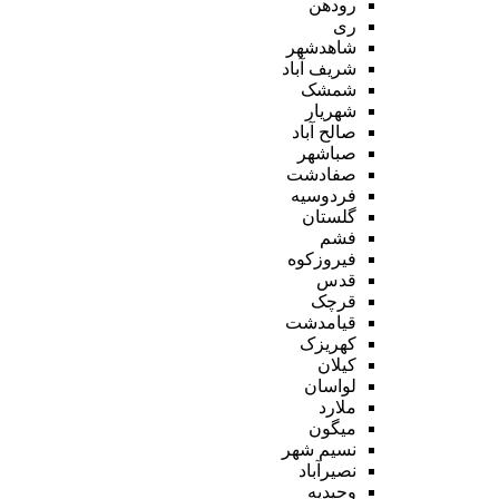
رودهن
ری
شاهدشهر
شریف آباد
شمشک
شهریار
صالح آباد
صباشهر
صفادشت
فردوسیه
گلستان
فشم
فیروزکوه
قدس
قرچک
قیامدشت
کهریزک
کیلان
لواسان
ملارد
میگون
نسیم شهر
نصیرآباد
وحیدیه