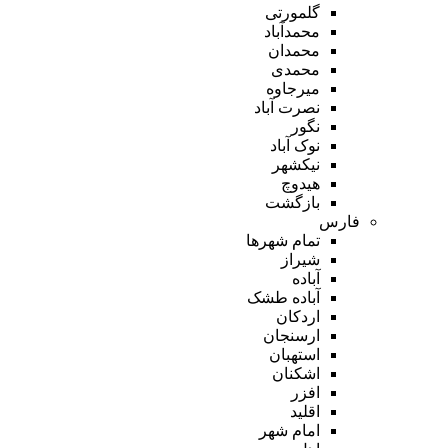
گلمورتی
محمدآباد
محمدان
محمدی
میرجاوه
نصرت آباد
نگور
نوک آباد
نیکشهر
هیدوچ
بازگشت
فارس
تمام شهر‌ها
شیراز
آباده
آباده طشک
اردکان
ارسنجان
استهبان
اشکنان
افزر
اقلید
امام شهر