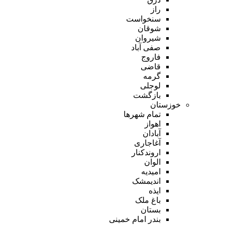
راز
سنخواست
شوقان
شیروان
صفی آباد
فاروج
قاضی
گرمه
لوجلی
بازگشت
خوزستان
تمام شهر‌ها
اهواز
آبادان
آغاجاری
اروندکنار
الوان
امیدیه
اندیمشک
ایذه
باغ ملک
بستان
بندر امام خمینی