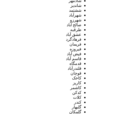
شادمهر
شاندیز
ششتمد
شهرآباد
شهرزو
صالح آباد
طرقبه
عشق آباد
فرهادگرد
فریمان
فیروزه
فیض آباد
قاسم آباد
قدمگاه
قلندرآباد
قوچان
کاخک
کاریز
کاشمر
کدکن
کلات
کندر
گلبهار
گلمکان