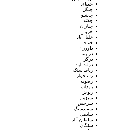
جغتای
جنگل
چاشلو
چکنه
چناران
خرو
خلیل آباد
خواف
داورزن
در رود
درگز
دولت آباد
رباط سنگ
رشتخوار
رضویه
روداب
ریوش
سبزوار
سرخس
سفیدسنگ
سلامی
سلطان آباد
سنگان