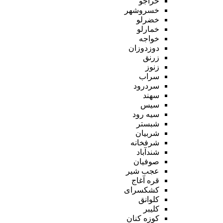
خراجو
خسروشهر
خضرلو
خمارلو
خواجه
دوزدوزان
زرنق
زنوز
سراب
سردرود
سهند
سیس
سیه رود
شبستر
شربیان
شرفخانه
شندآباد
صوفیان
عجب شیر
قره آغاج
کشکسرای
کلوانق
کلیبر
کوزه کنان