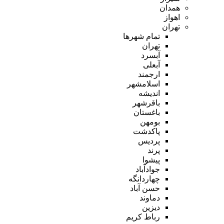
همدان
اهواز
تهران
تمام شهر‌ها
تهران
آبسرد
آبعلی
ارجمند
اسلامشهر
اندیشه
باقرشهر
باغستان
بومهن
پاکدشت
پردیس
پرند
پیشوا
جوادآباد
چهاردانگه
حسن آباد
دماوند
دیزین
رباط کریم