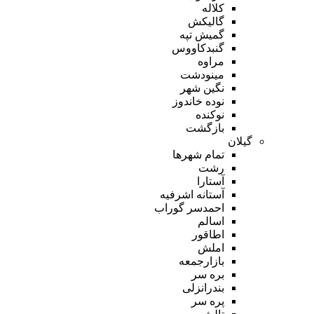
کلاله
گالیکش
گمیش تپه
گنبدکاووس
مراوه
مینودشت
نگین شهر
نوده خاندوز
نوکنده
بازگشت
گیلان
تمام شهر‌ها
رشت
آستارا
آستانه اشرفیه
احمدسر گوراب
اسالم
اطاقور
املش
بازارجمعه
بره سر
بندرانزلی
پره سر