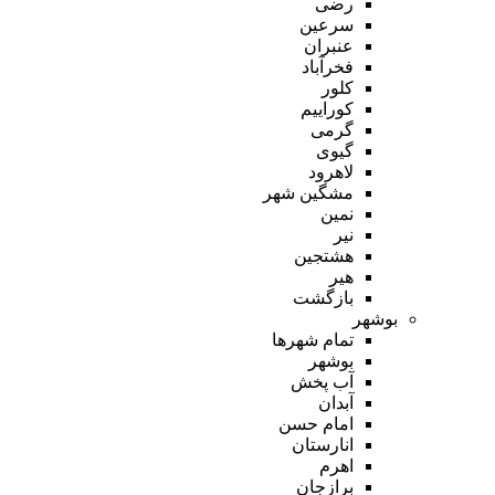
رضی
سرعین
عنبران
فخرآباد
کلور
کوراییم
گرمی
گیوی
لاهرود
مشگین شهر
نمین
نیر
هشتجین
هیر
بازگشت
بوشهر
تمام شهر‌ها
بوشهر
آب پخش
آبدان
امام حسن
انارستان
اهرم
برازجان