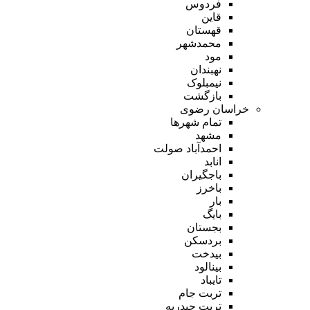
فردوس
قاین
قهستان
محمدشهر
مود
نهبندان
نیمبلوک
بازگشت
خراسان رضوی
تمام شهر‌ها
مشهد
احمدآباد صولت
انابد
باجگیران
باخرز
بار
بایگ
بجستان
بردسکن
بیدخت
بینالود
تایباد
تربت جام
تربت حیدریه