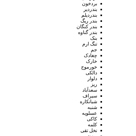
بردخون
بندردیر
بندردیلم
بندر ریگ
بندر کنگان
بندر گناوه
بنک
تنگ ارم
جم
چغادک
خارک
خورموج
دالکی
دلوار
ریز
سعدآباد
سیراف
شبانکاره
شنبه
عسلویه
کاکی
کلمه
نخل تقی