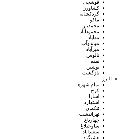
قوشچی
کشاورز
گردکشانه
ماکو
محمدیار
محمودآباد
مهاباد
میاندوآب
میرآباد
نالوس
نقده
نوشین
بازگشت
البرز
تمام شهر‌ها
کرج
اسارا
اشتهارد
تنکمان
تهراندشت
چهارباغ
ساوجبلاغ
سعیدآباد
هشتگرد