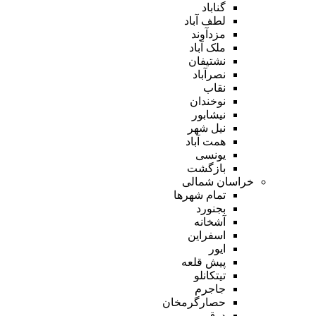
گناباد
لطف آباد
مزدآوند
ملک آباد
نشتیفان
نصرآباد
نقاب
نوخندان
نیشابور
نیل شهر
همت آباد
یونسی
بازگشت
خراسان شمالی
تمام شهر‌ها
بجنورد
آشخانه
اسفراین
ایور
پیش قلعه
تیتکانلو
جاجرم
حصارگرمخان
درق