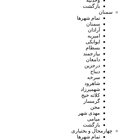
وحدتیه
بازگشت
سمنان
تمام شهر‌ها
سمنان
آرادان
امیریه
ایوانکی
بسطام
بیارجمند
دامغان
درجزین
دیباج
سرخه
شاهرود
شهمیرزاد
کلاته خیج
گرمسار
مجن
مهدی شهر
میامی
بازگشت
چهارمحال و بختیاری
تمام شهر‌ها