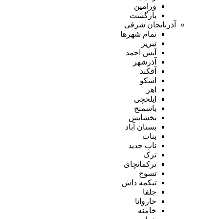
ورامین
بازگشت
آذربایجان شرقی
تمام شهر‌ها
تبریز
آبش احمد
آذرشهر
آقکند
اسکو
اهر
ایلخچی
باسمنج
بخشایش
بستان آباد
بناب
ناب جدید
ترک
ترکمانچای
تسوج
تیکمه داش
جلفا
خاروانا
خامنه