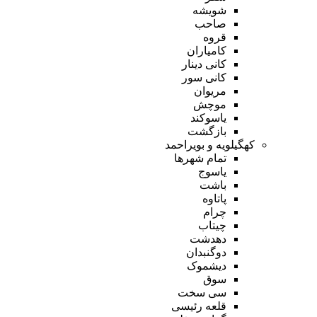
شویشه
صاحب
قروه
کامیاران
کانی دینار
کانی سور
مریوان
موچش
یاسوکند
بازگشت
کهگیلویه و بویراحمد
تمام شهر‌ها
یاسوج
باشت
پاتاوه
چرام
چیتاب
دهدشت
دوگنبدان
دیشموک
سوق
سی سخت
قلعه رئیسی