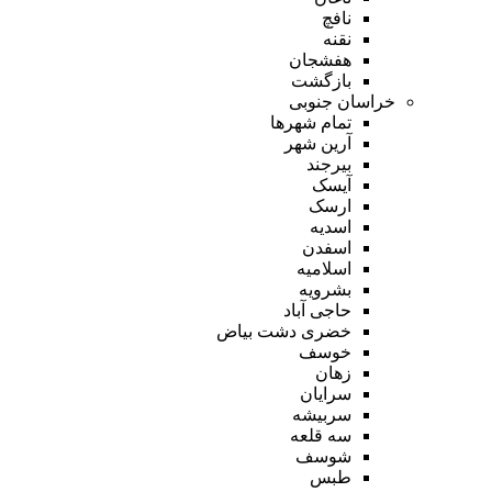
نافچ
نقنه
هفشجان
بازگشت
خراسان جنوبی
تمام شهر‌ها
آرین شهر
بیرجند
آیسک
ارسک
اسدیه
اسفدن
اسلامیه
بشرویه
حاجی آباد
خضری دشت بیاض
خوسف
زهان
سرایان
سربیشه
سه قلعه
شوسف
طبس