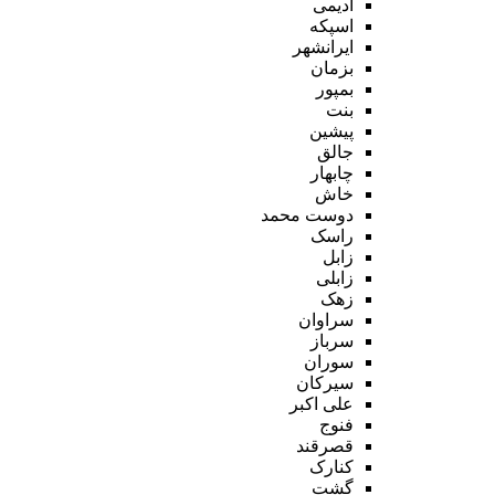
ادیمی
اسپکه
ایرانشهر
بزمان
بمپور
بنت
پیشین
جالق
چابهار
خاش
دوست محمد
راسک
زابل
زابلی
زهک
سراوان
سرباز
سوران
سیرکان
علی اکبر
فنوج
قصرقند
کنارک
گشت