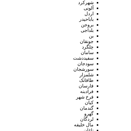
شهرکرد
آلونی
اردل
باباحیدر
بروجن
بلداجی
بن
جونقان
چلگرد
سامان
سفیددشت
سودجان
سورشجان
شلمزار
طاقانک
فارسان
فرادبنه
فرخ شهر
کیان
گندمان
گهرو
لردگان
مال خلیفه
ناغان