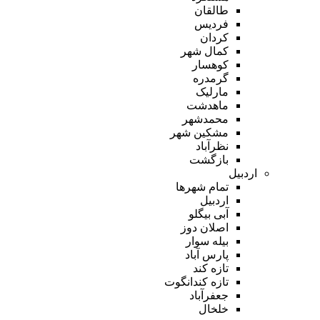
طالقان
فردیس
کردان
کمال شهر
کوهسار
گرمدره
مارلیک
ماهدشت
محمدشهر
مشکین شهر
نظرآباد
بازگشت
اردبیل
تمام شهر‌ها
اردبیل
آبی بیگلو
اصلان دوز
بیله سوار
پارس آباد
تازه کند
تازه کندانگوت
جعفرآباد
خلخال