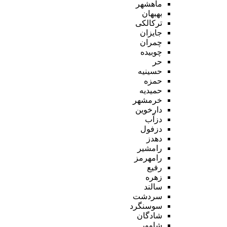
ماهشهر
بهبهان
ترکالکی
جایزان
چمران
چوبیده
حر
حسینیه
حمزه
حمیدیه
خرمشهر
دارخوین
دزآب
دزفول
دهدز
رامشیر
رامهرمز
رفیع
زهره
سالند
سردشت
سوسنگرد
شادگان
شاوور