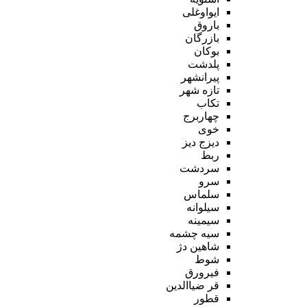
ایواوغلی
باروق
بازرگان
بوکان
پلدشت
پیرانشهر
تازه شهر
تکاب
چهاربرج
خوی
دیزج دیز
ربط
سردشت
سرو
سلماس
سیلوانه
سیمینه
سیه چشمه
شاهین دژ
شوط
فیرورق
قر ضیاالدین
قطور