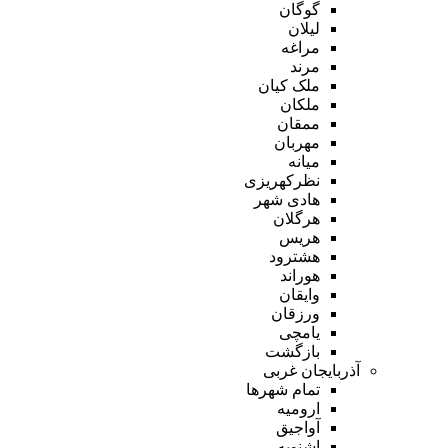
گوگان
لیلان
مراغه
مرند
ملک کیان
ملکان
ممقان
مهربان
میانه
نظرکهریزی
هادی شهر
هرگلان
هریس
هشترود
هوراند
وایقان
ورزقان
یامچی
بازگشت
آذربایجان غربی
تمام شهر‌ها
ارومیه
آواجیق
اشنویه