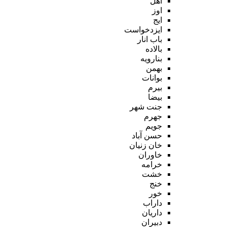
اهل
اوز
ایج
ایزدخواست
باب انار
بالاده
بنارویه
بهمن
بوانات
بیرم
بیضا
جنت شهر
جهرم
جویم
حسن آباد
خان زنیان
خاوران
خرامه
خشت
خنج
خور
داراب
داریان
دبیران