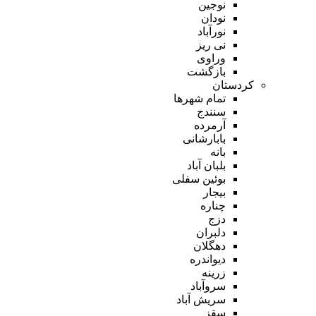
نوجین
نودان
نورآباد
نی ریز
وراوی
بازگشت
کردستان
تمام شهر‌ها
سنندج
آرمرده
بابارشانی
بانه
بلبان آباد
بوئین سفلی
بیجار
چناره
دزج
دلبران
دهگلان
دیواندره
زرینه
سروآباد
سریش آباد
سقز