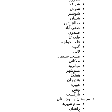
شرافت
شوش
شوشتر
شیبان
صالح شهر
صفی آباد
صیدون
قلعه تل
قلعه خواجه
گتوند
لالی
مسجد سلیمان
ملاثانی
میانرود
مینوشهر
هفتگل
هندیجان
هویزه
ویس
بازگشت
سیستان و بلوچستان
تمام شهر‌ها
زاهدان