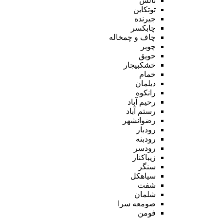
تالش
توتکابن
جیرنده
چابکسر
چاف و چمخاله
چوبر
حویق
خشکبیجار
خمام
دیلمان
رانکوه
رحیم آباد
رستم آباد
رضوانشهر
رودبار
رودبنه
رودسر
زیباکنار
سنگر
سیاهکل
شفت
شلمان
صومعه سرا
فومن