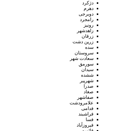
دژکرد
دهرم
دوبرجی
رامجرد
رونیز
زاهدشهر
زرقان
زرین دشت
سده
سروستان
سعادت شهر
سورمق
سیدان
ششده
شهرپیر
صدرا
صغاد
صفاشهر
علامرودشت
فدامی
فراشبند
فسا
فیروزآباد
قائمیه