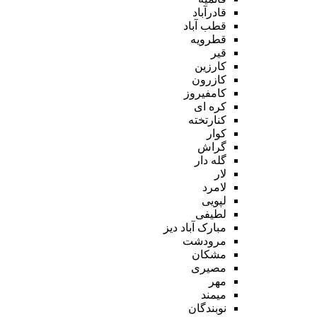
قادرآباد
قطب آباد
قطرویه
قیر
کارزین
کازرون
کامفیروز
کره ای
کنارتخته
کوار
گراش
گله دار
لار
لامرد
لپویی
لطیفی
مبارک آباد دیز
مرودشت
مشکان
مصیری
مهر
میمند
نوبندگان