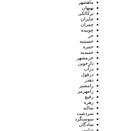
ماهشهر
بهبهان
ترکالکی
جایزان
چمران
چوبیده
حر
حسینیه
حمزه
حمیدیه
خرمشهر
دارخوین
دزآب
دزفول
دهدز
رامشیر
رامهرمز
رفیع
زهره
سالند
سردشت
سوسنگرد
شادگان
شاوور