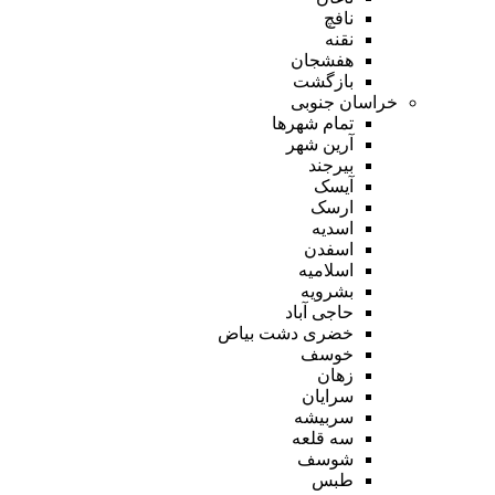
نافچ
نقنه
هفشجان
بازگشت
خراسان جنوبی
تمام شهر‌ها
آرین شهر
بیرجند
آیسک
ارسک
اسدیه
اسفدن
اسلامیه
بشرویه
حاجی آباد
خضری دشت بیاض
خوسف
زهان
سرایان
سربیشه
سه قلعه
شوسف
طبس