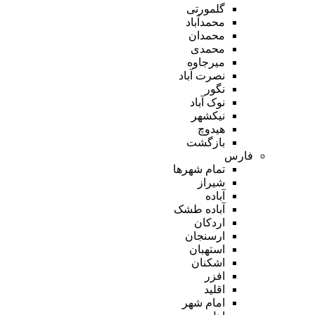
گلمورتی
محمدآباد
محمدان
محمدی
میرجاوه
نصرت آباد
نگور
نوک آباد
نیکشهر
هیدوچ
بازگشت
فارس
تمام شهر‌ها
شیراز
آباده
آباده طشک
اردکان
ارسنجان
استهبان
اشکنان
افزر
اقلید
امام شهر