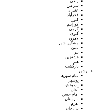
رضی
سرعین
عنبران
فخرآباد
کلور
کوراییم
گرمی
گیوی
لاهرود
مشگین شهر
نمین
نیر
هشتجین
هیر
بازگشت
بوشهر
تمام شهر‌ها
بوشهر
آب پخش
آبدان
امام حسن
انارستان
اهرم
برازجان