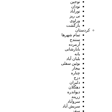
نوجین
نودان
نورآباد
نی ریز
وراوی
بازگشت
کردستان
تمام شهر‌ها
سنندج
آرمرده
بابارشانی
بانه
بلبان آباد
بوئین سفلی
بیجار
چناره
دزج
دلبران
دهگلان
دیواندره
زرینه
سروآباد
سریش آباد
سقز