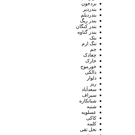
بردخون
بندردیر
بندردیلم
بندر ریگ
بندر کنگان
بندر گناوه
بنک
تنگ ارم
جم
چغادک
خارک
خورموج
دالکی
دلوار
ریز
سعدآباد
سیراف
شبانکاره
شنبه
عسلویه
کاکی
کلمه
نخل تقی