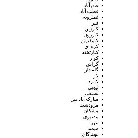
قادرآباد
قطب آباد
قطرویه
قیر
کارزین
کازرون
کامفیروز
کره ای
کنارتخته
کوار
گراش
گله دار
لار
لامرد
لپویی
لطیفی
مبارک آباد دیز
مرودشت
مشکان
مصیری
مهر
میمند
نوبندگان