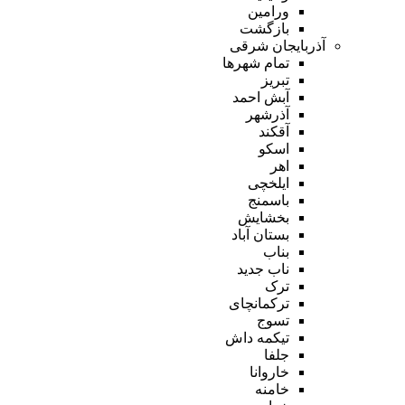
ورامین
بازگشت
آذربایجان شرقی
تمام شهر‌ها
تبریز
آبش احمد
آذرشهر
آقکند
اسکو
اهر
ایلخچی
باسمنج
بخشایش
بستان آباد
بناب
ناب جدید
ترک
ترکمانچای
تسوج
تیکمه داش
جلفا
خاروانا
خامنه