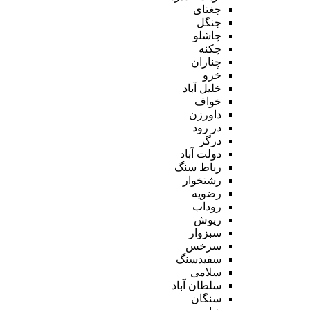
جغتای
جنگل
چاشلو
چکنه
چناران
خرو
خلیل آباد
خواف
داورزن
در رود
درگز
دولت آباد
رباط سنگ
رشتخوار
رضویه
روداب
ریوش
سبزوار
سرخس
سفیدسنگ
سلامی
سلطان آباد
سنگان