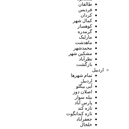
طالقان
فردیس
کردان
کمال شهر
کوهسار
گرمدره
مارلیک
ماهدشت
محمدشهر
مشکین شهر
نظرآباد
بازگشت
اردبیل
تمام شهر‌ها
اردبیل
آبی بیگلو
اصلان دوز
بیله سوار
پارس آباد
تازه کند
تازه کندانگوت
جعفرآباد
خلخال