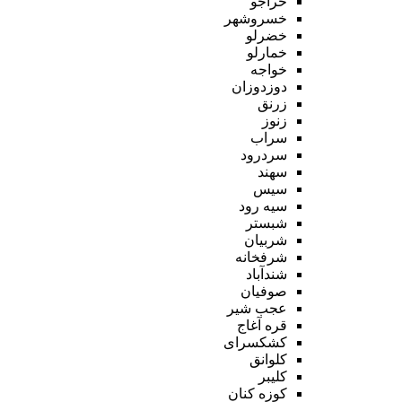
خراجو
خسروشهر
خضرلو
خمارلو
خواجه
دوزدوزان
زرنق
زنوز
سراب
سردرود
سهند
سیس
سیه رود
شبستر
شربیان
شرفخانه
شندآباد
صوفیان
عجب شیر
قره آغاج
کشکسرای
کلوانق
کلیبر
کوزه کنان