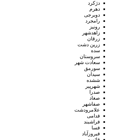
دژکرد
دهرم
دوبرجی
رامجرد
رونیز
زاهدشهر
زرقان
زرین دشت
سده
سروستان
سعادت شهر
سورمق
سیدان
ششده
شهرپیر
صدرا
صغاد
صفاشهر
علامرودشت
فدامی
فراشبند
فسا
فیروزآباد
قائمیه