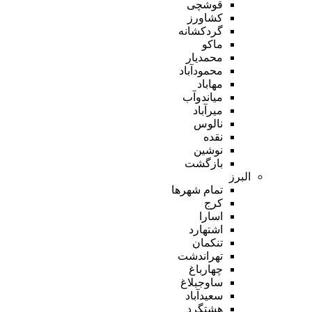
قوشچی
کشاورز
گردکشانه
ماکو
محمدیار
محمودآباد
مهاباد
میاندوآب
میرآباد
نالوس
نقده
نوشین
بازگشت
البرز
تمام شهر‌ها
کرج
اسارا
اشتهارد
تنکمان
تهراندشت
چهارباغ
ساوجبلاغ
سعیدآباد
هشتگرد