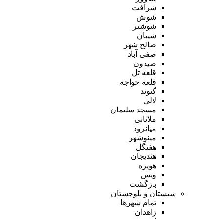
شرافت
شوش
شوشتر
شیبان
صالح شهر
صفی آباد
صیدون
قلعه تل
قلعه خواجه
گتوند
لالی
مسجد سلیمان
ملاثانی
میانرود
مینوشهر
هفتگل
هندیجان
هویزه
ویس
بازگشت
سیستان و بلوچستان
تمام شهر‌ها
زاهدان