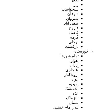
راز
سنخواست
شوقان
شیروان
صفی آباد
فاروج
قاضی
گرمه
لوجلی
بازگشت
خوزستان
تمام شهر‌ها
اهواز
آبادان
آغاجاری
اروندکنار
الوان
امیدیه
اندیمشک
ایذه
باغ ملک
بستان
بندر امام خمینی