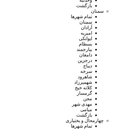
وحدتیه
بازگشت
سمنان
تمام شهر‌ها
سمنان
آرادان
امیریه
ایوانکی
بسطام
بیارجمند
دامغان
درجزین
دیباج
سرخه
شاهرود
شهمیرزاد
کلاته خیج
گرمسار
مجن
مهدی شهر
میامی
بازگشت
چهارمحال و بختیاری
تمام شهر‌ها