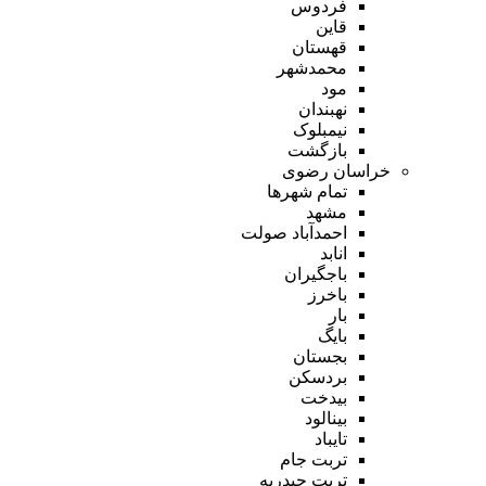
فردوس
قاین
قهستان
محمدشهر
مود
نهبندان
نیمبلوک
بازگشت
خراسان رضوی
تمام شهر‌ها
مشهد
احمدآباد صولت
انابد
باجگیران
باخرز
بار
بایگ
بجستان
بردسکن
بیدخت
بینالود
تایباد
تربت جام
تربت حیدریه