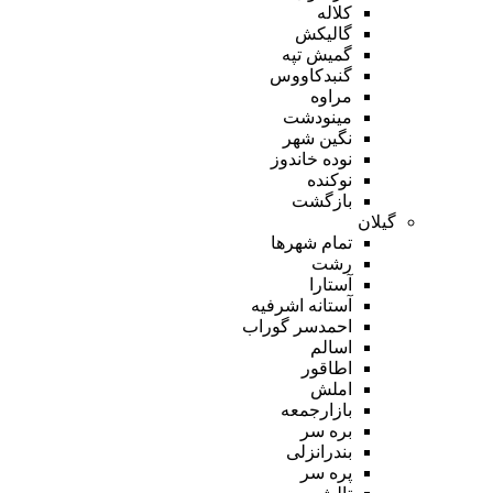
کلاله
گالیکش
گمیش تپه
گنبدکاووس
مراوه
مینودشت
نگین شهر
نوده خاندوز
نوکنده
بازگشت
گیلان
تمام شهر‌ها
رشت
آستارا
آستانه اشرفیه
احمدسر گوراب
اسالم
اطاقور
املش
بازارجمعه
بره سر
بندرانزلی
پره سر