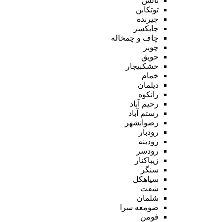
تالش
توتکابن
جیرنده
چابکسر
چاف و چمخاله
چوبر
حویق
خشکبیجار
خمام
دیلمان
رانکوه
رحیم آباد
رستم آباد
رضوانشهر
رودبار
رودبنه
رودسر
زیباکنار
سنگر
سیاهکل
شفت
شلمان
صومعه سرا
فومن