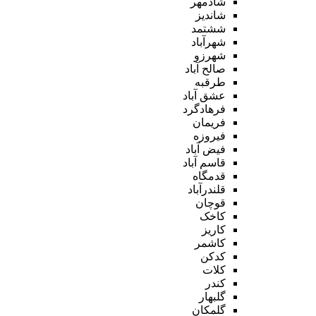
شادمهر
شاندیز
ششتمد
شهرآباد
شهرزو
صالح آباد
طرقبه
عشق آباد
فرهادگرد
فریمان
فیروزه
فیض آباد
قاسم آباد
قدمگاه
قلندرآباد
قوچان
کاخک
کاریز
کاشمر
کدکن
کلات
کندر
گلبهار
گلمکان