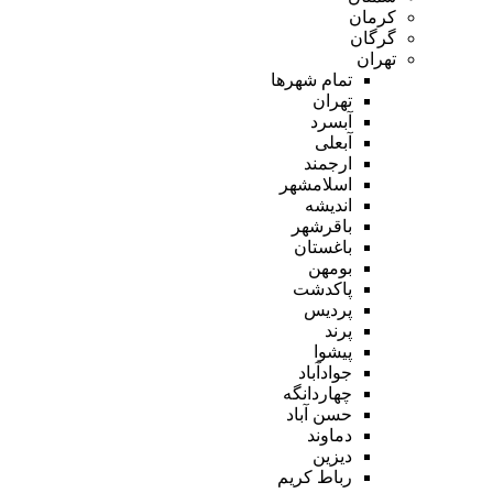
کرمان
گرگان
تهران
تمام شهر‌ها
تهران
آبسرد
آبعلی
ارجمند
اسلامشهر
اندیشه
باقرشهر
باغستان
بومهن
پاکدشت
پردیس
پرند
پیشوا
جوادآباد
چهاردانگه
حسن آباد
دماوند
دیزین
رباط کریم