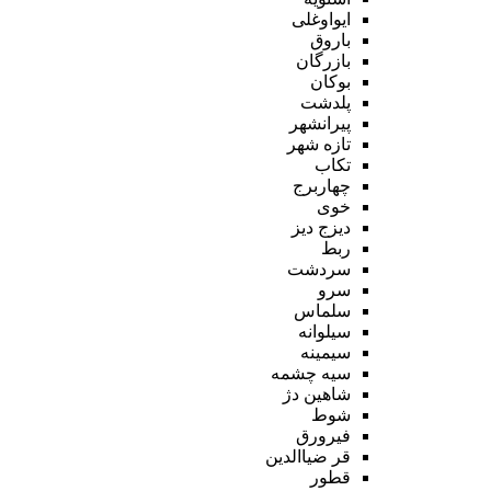
ایواوغلی
باروق
بازرگان
بوکان
پلدشت
پیرانشهر
تازه شهر
تکاب
چهاربرج
خوی
دیزج دیز
ربط
سردشت
سرو
سلماس
سیلوانه
سیمینه
سیه چشمه
شاهین دژ
شوط
فیرورق
قر ضیاالدین
قطور