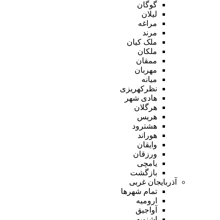
گوگان
لیلان
مراغه
مرند
ملک کیان
ملکان
ممقان
مهربان
میانه
نظرکهریزی
هادی شهر
هرگلان
هریس
هشترود
هوراند
وایقان
ورزقان
یامچی
بازگشت
آذربایجان غربی
تمام شهر‌ها
ارومیه
آواجیق
اشنویه