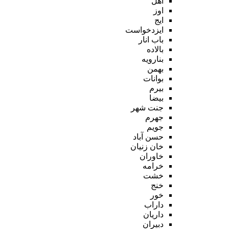
اهل
اوز
ایج
ایزدخواست
باب انار
بالاده
بنارویه
بهمن
بوانات
بیرم
بیضا
جنت شهر
جهرم
جویم
حسن آباد
خان زنیان
خاوران
خرامه
خشت
خنج
خور
داراب
داریان
دبیران