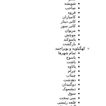
شویشه
صاحب
قروه
کامیاران
کانی دینار
کانی سور
مریوان
موچش
یاسوکند
بازگشت
کهگیلویه و بویراحمد
تمام شهر‌ها
یاسوج
باشت
پاتاوه
چرام
چیتاب
دهدشت
دوگنبدان
دیشموک
سوق
سی سخت
قلعه رئیسی