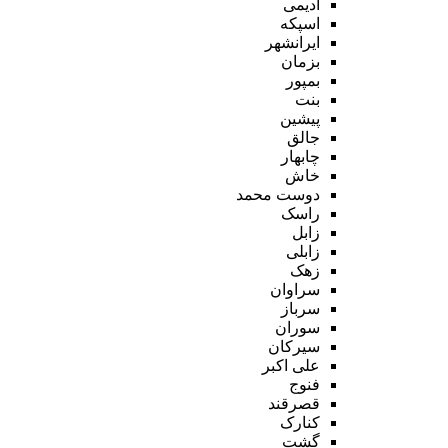
ادیمی
اسپکه
ایرانشهر
بزمان
بمپور
بنت
پیشین
جالق
چابهار
خاش
دوست محمد
راسک
زابل
زابلی
زهک
سراوان
سرباز
سوران
سیرکان
علی اکبر
فنوج
قصرقند
کنارک
گشت