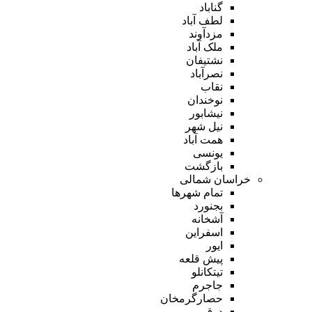
گناباد
لطف آباد
مزدآوند
ملک آباد
نشتیفان
نصرآباد
نقاب
نوخندان
نیشابور
نیل شهر
همت آباد
یونسی
بازگشت
خراسان شمالی
تمام شهر‌ها
بجنورد
آشخانه
اسفراین
ایور
پیش قلعه
تیتکانلو
جاجرم
حصارگرمخان
درق