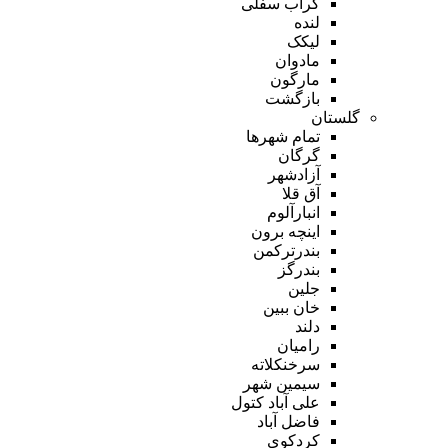
گراب سفلی
لنده
لیکک
مادوان
مارگون
بازگشت
گلستان
تمام شهر‌ها
گرگان
آزادشهر
آق قلا
انبارآلوم
اینچه برون
بندرترکمن
بندرگز
جلین
خان ببین
دلند
رامیان
سرخنکلاته
سیمین شهر
علی آباد کتول
فاضل آباد
کردکوی