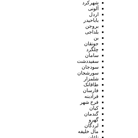
شهرکرد
آلونی
اردل
باباحیدر
بروجن
بلداجی
بن
جونقان
چلگرد
سامان
سفیددشت
سودجان
سورشجان
شلمزار
طاقانک
فارسان
فرادبنه
فرخ شهر
کیان
گندمان
گهرو
لردگان
مال خلیفه
ناغان