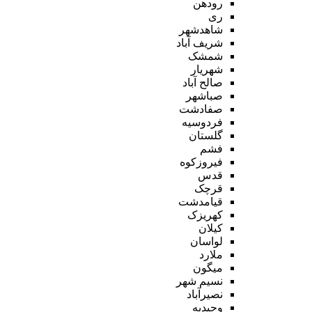
رودهن
ری
شاهدشهر
شریف آباد
شمشک
شهریار
صالح آباد
صباشهر
صفادشت
فردوسیه
گلستان
فشم
فیروزکوه
قدس
قرچک
قیامدشت
کهریزک
کیلان
لواسان
ملارد
میگون
نسیم شهر
نصیرآباد
وحیدیه