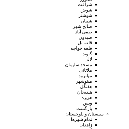
شرافت
شوش
شوشتر
شیبان
صالح شهر
صفی آباد
صیدون
قلعه تل
قلعه خواجه
گتوند
لالی
مسجد سلیمان
ملاثانی
میانرود
مینوشهر
هفتگل
هندیجان
هویزه
ویس
بازگشت
سیستان و بلوچستان
تمام شهر‌ها
زاهدان