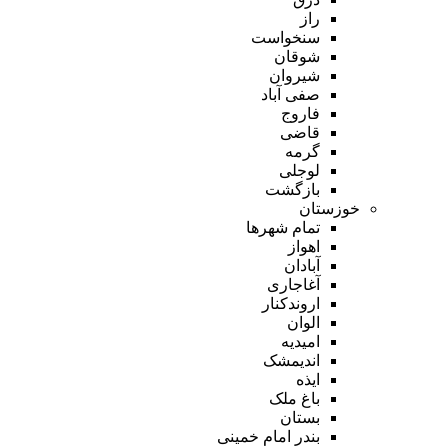
راز
سنخواست
شوقان
شیروان
صفی آباد
فاروج
قاضی
گرمه
لوجلی
بازگشت
خوزستان
تمام شهر‌ها
اهواز
آبادان
آغاجاری
اروندکنار
الوان
امیدیه
اندیمشک
ایذه
باغ ملک
بستان
بندر امام خمینی