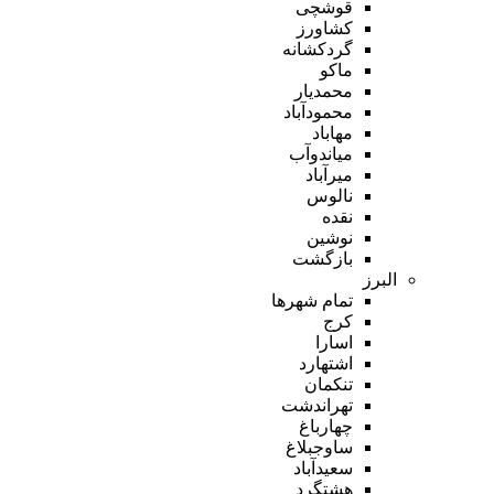
قوشچی
کشاورز
گردکشانه
ماکو
محمدیار
محمودآباد
مهاباد
میاندوآب
میرآباد
نالوس
نقده
نوشین
بازگشت
البرز
تمام شهر‌ها
کرج
اسارا
اشتهارد
تنکمان
تهراندشت
چهارباغ
ساوجبلاغ
سعیدآباد
هشتگرد