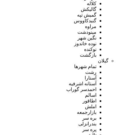
کلاله
گالیکش
گمیش تپه
گنبدکاووس
مراوه
مینودشت
نگین شهر
نوده خاندوز
نوکنده
بازگشت
گیلان
تمام شهر‌ها
رشت
آستارا
آستانه اشرفیه
احمدسر گوراب
اسالم
اطاقور
املش
بازارجمعه
بره سر
بندرانزلی
پره سر