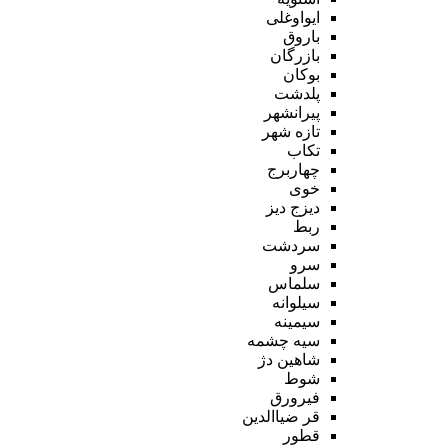
ایواوغلی
باروق
بازرگان
بوکان
پلدشت
پیرانشهر
تازه شهر
تکاب
چهاربرج
خوی
دیزج دیز
ربط
سردشت
سرو
سلماس
سیلوانه
سیمینه
سیه چشمه
شاهین دژ
شوط
فیرورق
قر ضیاالدین
قطور