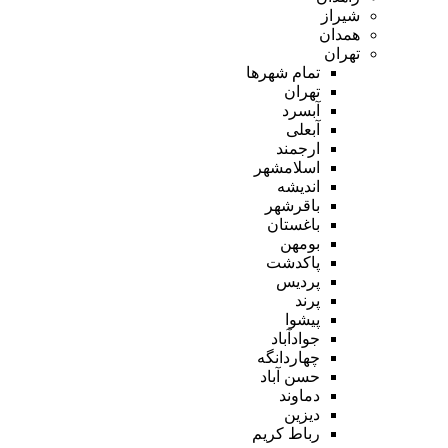
شیراز
همدان
تهران
تمام شهر‌ها
تهران
آبسرد
آبعلی
ارجمند
اسلامشهر
اندیشه
باقرشهر
باغستان
بومهن
پاکدشت
پردیس
پرند
پیشوا
جوادآباد
چهاردانگه
حسن آباد
دماوند
دیزین
رباط کریم