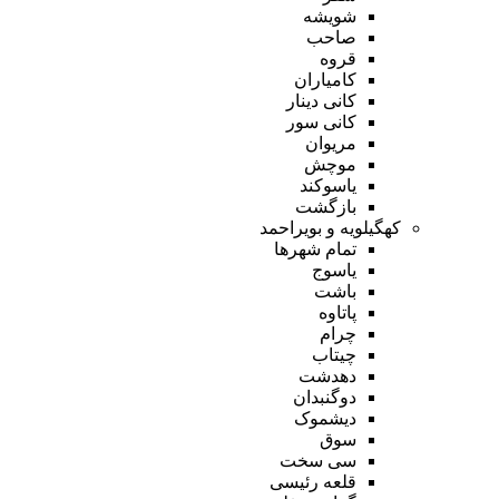
شویشه
صاحب
قروه
کامیاران
کانی دینار
کانی سور
مریوان
موچش
یاسوکند
بازگشت
کهگیلویه و بویراحمد
تمام شهر‌ها
یاسوج
باشت
پاتاوه
چرام
چیتاب
دهدشت
دوگنبدان
دیشموک
سوق
سی سخت
قلعه رئیسی