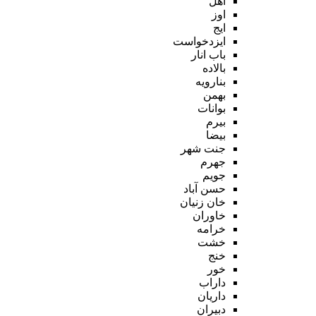
اهل
اوز
ایج
ایزدخواست
باب انار
بالاده
بنارویه
بهمن
بوانات
بیرم
بیضا
جنت شهر
جهرم
جویم
حسن آباد
خان زنیان
خاوران
خرامه
خشت
خنج
خور
داراب
داریان
دبیران