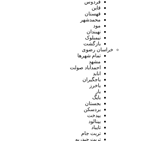
فردوس
قاین
قهستان
محمدشهر
مود
نهبندان
نیمبلوک
بازگشت
خراسان رضوی
تمام شهر‌ها
مشهد
احمدآباد صولت
انابد
باجگیران
باخرز
بار
بایگ
بجستان
بردسکن
بیدخت
بینالود
تایباد
تربت جام
تربت حیدریه