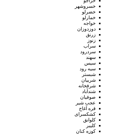
خراجو
خسروشهر
خضرلو
خمارلو
خواجه
دوزدوزان
زرنق
زنوز
سراب
سردرود
سهند
سیس
سیه رود
شبستر
شربیان
شرفخانه
شندآباد
صوفیان
عجب شیر
قره آغاج
کشکسرای
کلوانق
کلیبر
کوزه کنان