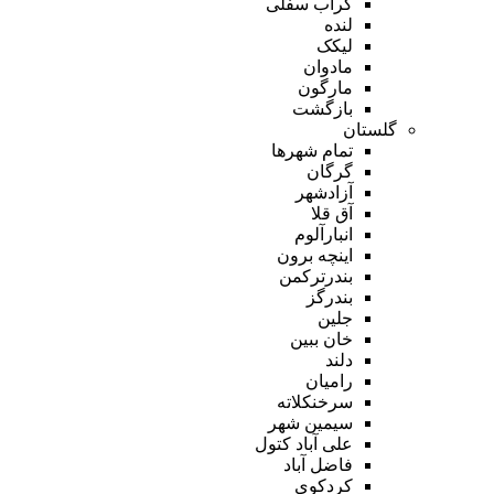
گراب سفلی
لنده
لیکک
مادوان
مارگون
بازگشت
گلستان
تمام شهر‌ها
گرگان
آزادشهر
آق قلا
انبارآلوم
اینچه برون
بندرترکمن
بندرگز
جلین
خان ببین
دلند
رامیان
سرخنکلاته
سیمین شهر
علی آباد کتول
فاضل آباد
کردکوی