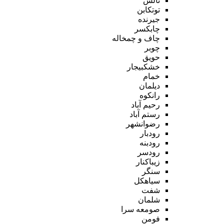
تالش
توتکابن
جیرنده
چابکسر
چاف و چمخاله
چوبر
حویق
خشکبیجار
خمام
دیلمان
رانکوه
رحیم آباد
رستم آباد
رضوانشهر
رودبار
رودبنه
رودسر
زیباکنار
سنگر
سیاهکل
شفت
شلمان
صومعه سرا
فومن