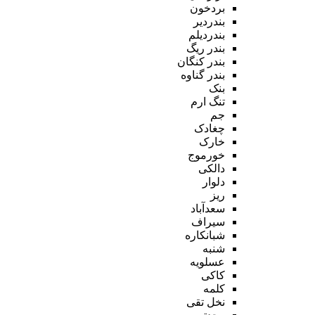
بردخون
بندردیر
بندردیلم
بندر ریگ
بندر کنگان
بندر گناوه
بنک
تنگ ارم
جم
چغادک
خارک
خورموج
دالکی
دلوار
ریز
سعدآباد
سیراف
شبانکاره
شنبه
عسلویه
کاکی
کلمه
نخل تقی