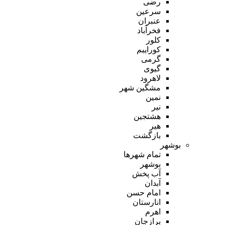
رضی
سرعین
عنبران
فخرآباد
کلور
کوراییم
گرمی
گیوی
لاهرود
مشگین شهر
نمین
نیر
هشتجین
هیر
بازگشت
بوشهر
تمام شهر‌ها
بوشهر
آب پخش
آبدان
امام حسن
انارستان
اهرم
برازجان