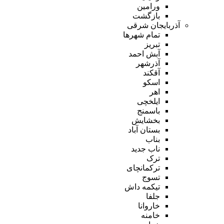
ورامین
بازگشت
آذربایجان شرقی
تمام شهر‌ها
تبریز
آبش احمد
آذرشهر
آقکند
اسکو
اهر
ایلخچی
باسمنج
بخشایش
بستان آباد
بناب
ناب جدید
ترک
ترکمانچای
تسوج
تیکمه داش
جلفا
خاروانا
خامنه