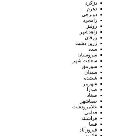
دژکرد
دهرم
دوبرجی
رامجرد
رونیز
زاهدشهر
زرقان
زرین دشت
سده
سروستان
سعادت شهر
سورمق
سیدان
ششده
شهرپیر
صدرا
صغاد
صفاشهر
علامرودشت
فدامی
فراشبند
فسا
فیروزآباد
قائمیه