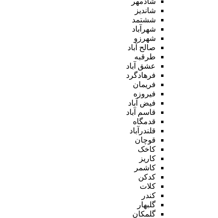
شادمهر
شاندیز
ششتمد
شهرآباد
شهرزو
صالح آباد
طرقبه
عشق آباد
فرهادگرد
فریمان
فیروزه
فیض آباد
قاسم آباد
قدمگاه
قلندرآباد
قوچان
کاخک
کاریز
کاشمر
کدکن
کلات
کندر
گلبهار
گلمکان