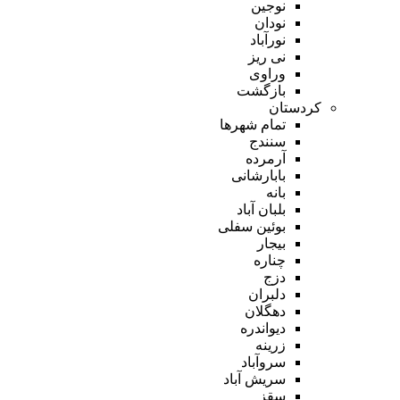
نوجین
نودان
نورآباد
نی ریز
وراوی
بازگشت
کردستان
تمام شهر‌ها
سنندج
آرمرده
بابارشانی
بانه
بلبان آباد
بوئین سفلی
بیجار
چناره
دزج
دلبران
دهگلان
دیواندره
زرینه
سروآباد
سریش آباد
سقز