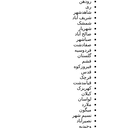
رودهن
ری
شاهدشهر
شریف آباد
شمشک
شهریار
صالح آباد
صباشهر
صفادشت
فردوسیه
گلستان
فشم
فیروزکوه
قدس
قرچک
قیامدشت
کهریزک
کیلان
لواسان
ملارد
میگون
نسیم شهر
نصیرآباد
وحیدیه