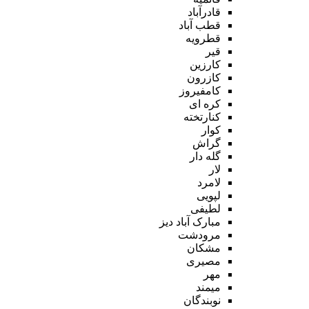
قادرآباد
قطب آباد
قطرویه
قیر
کارزین
کازرون
کامفیروز
کره ای
کنارتخته
کوار
گراش
گله دار
لار
لامرد
لپویی
لطیفی
مبارک آباد دیز
مرودشت
مشکان
مصیری
مهر
میمند
نوبندگان