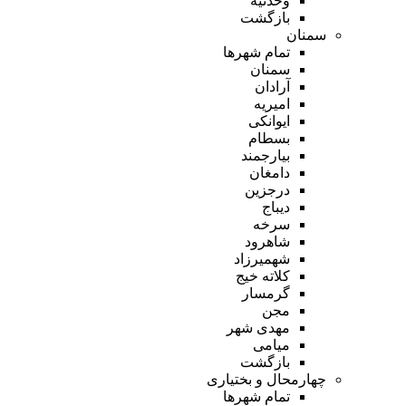
وحدتیه
بازگشت
سمنان
تمام شهر‌ها
سمنان
آرادان
امیریه
ایوانکی
بسطام
بیارجمند
دامغان
درجزین
دیباج
سرخه
شاهرود
شهمیرزاد
کلاته خیج
گرمسار
مجن
مهدی شهر
میامی
بازگشت
چهارمحال و بختیاری
تمام شهر‌ها