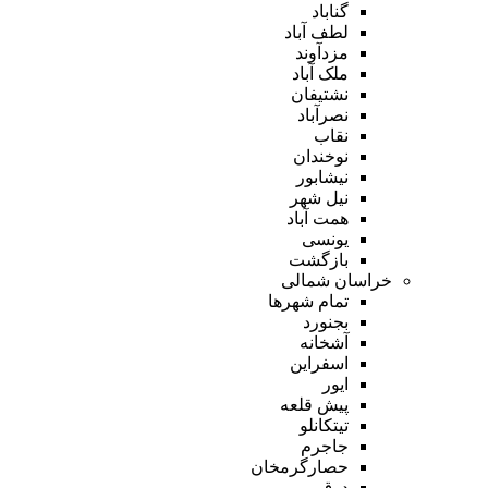
گناباد
لطف آباد
مزدآوند
ملک آباد
نشتیفان
نصرآباد
نقاب
نوخندان
نیشابور
نیل شهر
همت آباد
یونسی
بازگشت
خراسان شمالی
تمام شهر‌ها
بجنورد
آشخانه
اسفراین
ایور
پیش قلعه
تیتکانلو
جاجرم
حصارگرمخان
درق