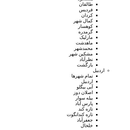
طالقان
فردیس
کردان
کمال شهر
کوهسار
گرمدره
مارلیک
ماهدشت
محمدشهر
مشکین شهر
نظرآباد
بازگشت
اردبیل
تمام شهر‌ها
اردبیل
آبی بیگلو
اصلان دوز
بیله سوار
پارس آباد
تازه کند
تازه کندانگوت
جعفرآباد
خلخال