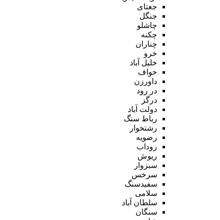
جغتای
جنگل
چاشلو
چکنه
چناران
خرو
خلیل آباد
خواف
داورزن
در رود
درگز
دولت آباد
رباط سنگ
رشتخوار
رضویه
روداب
ریوش
سبزوار
سرخس
سفیدسنگ
سلامی
سلطان آباد
سنگان