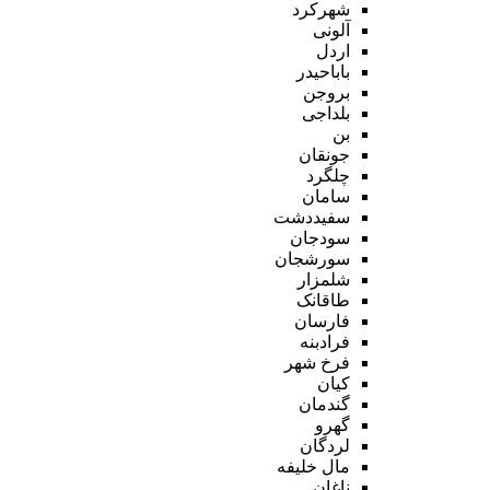
شهرکرد
آلونی
اردل
باباحیدر
بروجن
بلداجی
بن
جونقان
چلگرد
سامان
سفیددشت
سودجان
سورشجان
شلمزار
طاقانک
فارسان
فرادبنه
فرخ شهر
کیان
گندمان
گهرو
لردگان
مال خلیفه
ناغان