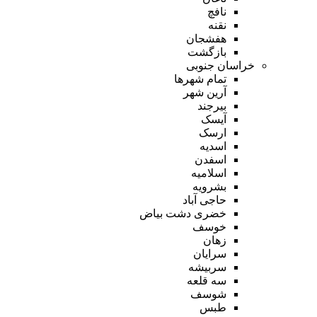
نافچ
نقنه
هفشجان
بازگشت
خراسان جنوبی
تمام شهر‌ها
آرین شهر
بیرجند
آیسک
ارسک
اسدیه
اسفدن
اسلامیه
بشرویه
حاجی آباد
خضری دشت بیاض
خوسف
زهان
سرایان
سربیشه
سه قلعه
شوسف
طبس