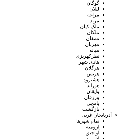
گوگان
لیلان
مراغه
مرند
ملک کیان
ملکان
ممقان
مهربان
میانه
نظرکهریزی
هادی شهر
هرگلان
هریس
هشترود
هوراند
وایقان
ورزقان
یامچی
بازگشت
آذربایجان غربی
تمام شهر‌ها
ارومیه
آواجیق
اشنویه