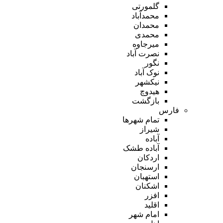
گلمورتی
محمدآباد
محمدان
محمدی
میرجاوه
نصرت آباد
نگور
نوک آباد
نیکشهر
هیدوچ
بازگشت
فارس
تمام شهر‌ها
شیراز
آباده
آباده طشک
اردکان
ارسنجان
استهبان
اشکنان
افزر
اقلید
امام شهر