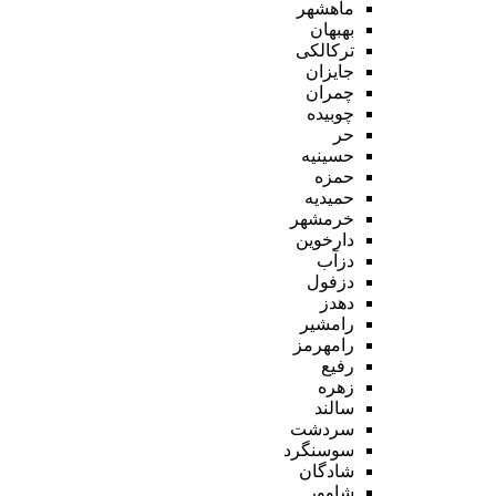
ماهشهر
بهبهان
ترکالکی
جایزان
چمران
چوبیده
حر
حسینیه
حمزه
حمیدیه
خرمشهر
دارخوین
دزآب
دزفول
دهدز
رامشیر
رامهرمز
رفیع
زهره
سالند
سردشت
سوسنگرد
شادگان
شاوور