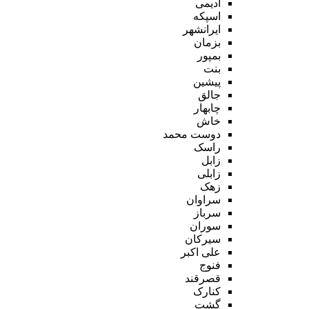
ادیمی
اسپکه
ایرانشهر
بزمان
بمپور
بنت
پیشین
جالق
چابهار
خاش
دوست محمد
راسک
زابل
زابلی
زهک
سراوان
سرباز
سوران
سیرکان
علی اکبر
فنوج
قصرقند
کنارک
گشت