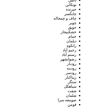
تالش
توتکابن
جیرنده
چابکسر
چاف و چمخاله
چوبر
حویق
خشکبیجار
خمام
دیلمان
رانکوه
رحیم آباد
رستم آباد
رضوانشهر
رودبار
رودبنه
رودسر
زیباکنار
سنگر
سیاهکل
شفت
شلمان
صومعه سرا
فومن