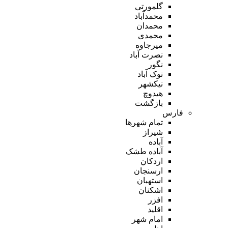
گلمورتی
محمدآباد
محمدان
محمدی
میرجاوه
نصرت آباد
نگور
نوک آباد
نیکشهر
هیدوچ
بازگشت
فارس
تمام شهر‌ها
شیراز
آباده
آباده طشک
اردکان
ارسنجان
استهبان
اشکنان
افزر
اقلید
امام شهر