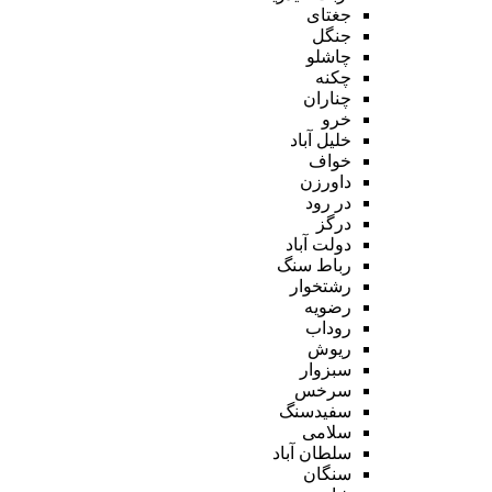
جغتای
جنگل
چاشلو
چکنه
چناران
خرو
خلیل آباد
خواف
داورزن
در رود
درگز
دولت آباد
رباط سنگ
رشتخوار
رضویه
روداب
ریوش
سبزوار
سرخس
سفیدسنگ
سلامی
سلطان آباد
سنگان