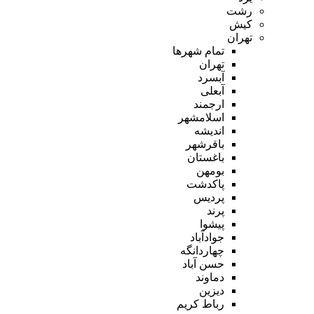
رشت
کیش
تهران
تمام شهر‌ها
تهران
آبسرد
آبعلی
ارجمند
اسلامشهر
اندیشه
باقرشهر
باغستان
بومهن
پاکدشت
پردیس
پرند
پیشوا
جوادآباد
چهاردانگه
حسن آباد
دماوند
دیزین
رباط کریم