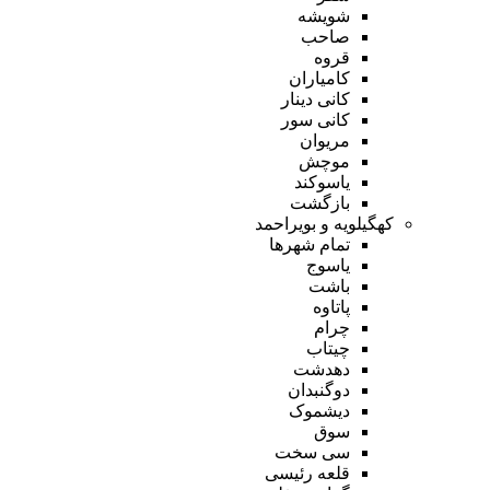
شویشه
صاحب
قروه
کامیاران
کانی دینار
کانی سور
مریوان
موچش
یاسوکند
بازگشت
کهگیلویه و بویراحمد
تمام شهر‌ها
یاسوج
باشت
پاتاوه
چرام
چیتاب
دهدشت
دوگنبدان
دیشموک
سوق
سی سخت
قلعه رئیسی