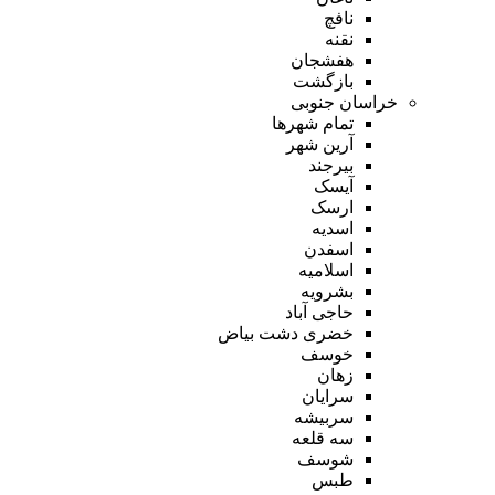
نافچ
نقنه
هفشجان
بازگشت
خراسان جنوبی
تمام شهر‌ها
آرین شهر
بیرجند
آیسک
ارسک
اسدیه
اسفدن
اسلامیه
بشرویه
حاجی آباد
خضری دشت بیاض
خوسف
زهان
سرایان
سربیشه
سه قلعه
شوسف
طبس