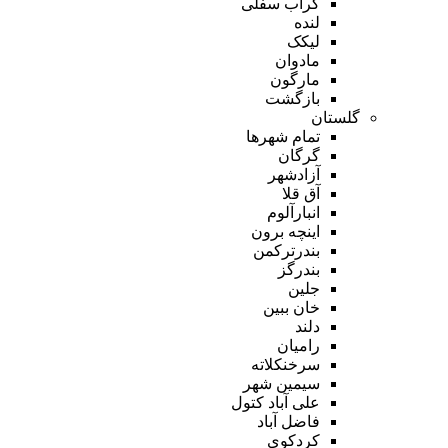
گراب سفلی
لنده
لیکک
مادوان
مارگون
بازگشت
گلستان
تمام شهر‌ها
گرگان
آزادشهر
آق قلا
انبارآلوم
اینچه برون
بندرترکمن
بندرگز
جلین
خان ببین
دلند
رامیان
سرخنکلاته
سیمین شهر
علی آباد کتول
فاضل آباد
کردکوی