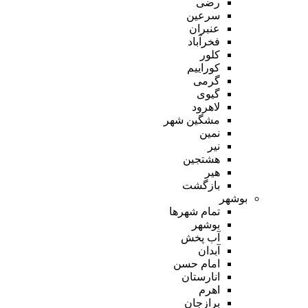
رضی
سرعین
عنبران
فخرآباد
کلور
کوراییم
گرمی
گیوی
لاهرود
مشگین شهر
نمین
نیر
هشتجین
هیر
بازگشت
بوشهر
تمام شهر‌ها
بوشهر
آب پخش
آبدان
امام حسن
انارستان
اهرم
برازجان