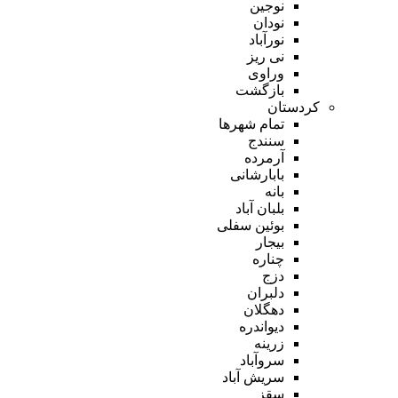
نوجین
نودان
نورآباد
نی ریز
وراوی
بازگشت
کردستان
تمام شهر‌ها
سنندج
آرمرده
بابارشانی
بانه
بلبان آباد
بوئین سفلی
بیجار
چناره
دزج
دلبران
دهگلان
دیواندره
زرینه
سروآباد
سریش آباد
سقز