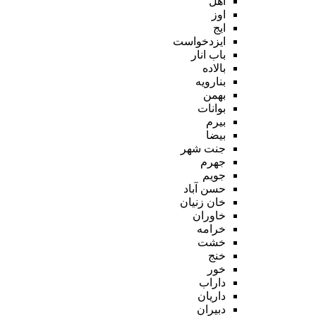
اهل
اوز
ایج
ایزدخواست
باب انار
بالاده
بنارویه
بهمن
بوانات
بیرم
بیضا
جنت شهر
جهرم
جویم
حسن آباد
خان زنیان
خاوران
خرامه
خشت
خنج
خور
داراب
داریان
دبیران