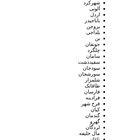
شهرکرد
آلونی
اردل
باباحیدر
بروجن
بلداجی
بن
جونقان
چلگرد
سامان
سفیددشت
سودجان
سورشجان
شلمزار
طاقانک
فارسان
فرادبنه
فرخ شهر
کیان
گندمان
گهرو
لردگان
مال خلیفه
ناغان