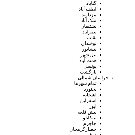
گناباد
لطف آباد
مزدآوند
ملک آباد
نشتیفان
نصرآباد
نقاب
نوخندان
نیشابور
نیل شهر
همت آباد
یونسی
بازگشت
خراسان شمالی
تمام شهر‌ها
بجنورد
آشخانه
اسفراین
ایور
پیش قلعه
تیتکانلو
جاجرم
حصارگرمخان
درق