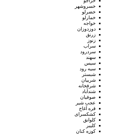
خراجو
خسروشهر
خضرلو
خمارلو
خواجه
دوزدوزان
زرنق
زنوز
سراب
سردرود
سهند
سیس
سیه رود
شبستر
شربیان
شرفخانه
شندآباد
صوفیان
عجب شیر
قره آغاج
کشکسرای
کلوانق
کلیبر
کوزه کنان