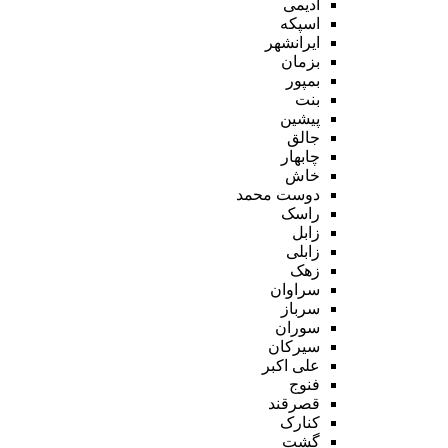
ادیمی
اسپکه
ایرانشهر
بزمان
بمپور
بنت
پیشین
جالق
چابهار
خاش
دوست محمد
راسک
زابل
زابلی
زهک
سراوان
سرباز
سوران
سیرکان
علی اکبر
فنوج
قصرقند
کنارک
گشت