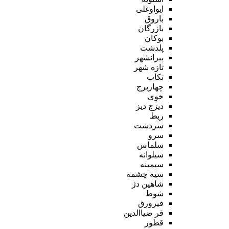
ایواوغلی
باروق
بازرگان
بوکان
پلدشت
پیرانشهر
تازه شهر
تکاب
چهاربرج
خوی
دیزج دیز
ربط
سردشت
سرو
سلماس
سیلوانه
سیمینه
سیه چشمه
شاهین دژ
شوط
فیرورق
قر ضیاالدین
قطور