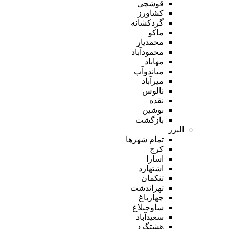
قوشچی
کشاورز
گردکشانه
ماکو
محمدیار
محمودآباد
مهاباد
میاندوآب
میرآباد
نالوس
نقده
نوشین
بازگشت
البرز
تمام شهر‌ها
کرج
اسارا
اشتهارد
تنکمان
تهراندشت
چهارباغ
ساوجبلاغ
سعیدآباد
هشتگرد