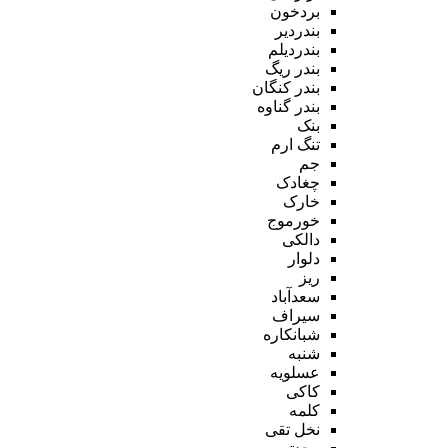
بردخون
بندردیر
بندردیلم
بندر ریگ
بندر کنگان
بندر گناوه
بنک
تنگ ارم
جم
چغادک
خارک
خورموج
دالکی
دلوار
ریز
سعدآباد
سیراف
شبانکاره
شنبه
عسلویه
کاکی
کلمه
نخل تقی