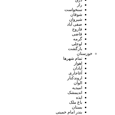
راز
سنخواست
شوقان
شیروان
صفی آباد
فاروج
قاضی
گرمه
لوجلی
بازگشت
خوزستان
تمام شهر‌ها
اهواز
آبادان
آغاجاری
اروندکنار
الوان
امیدیه
اندیمشک
ایذه
باغ ملک
بستان
بندر امام خمینی