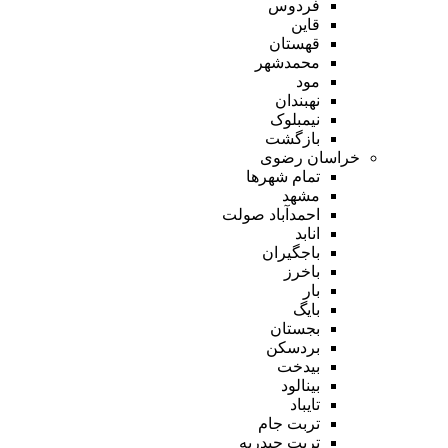
فردوس
قاین
قهستان
محمدشهر
مود
نهبندان
نیمبلوک
بازگشت
خراسان رضوی
تمام شهر‌ها
مشهد
احمدآباد صولت
انابد
باجگیران
باخرز
بار
بایگ
بجستان
بردسکن
بیدخت
بینالود
تایباد
تربت جام
تربت حیدریه