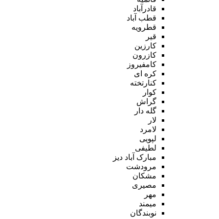
قادرآباد
قطب آباد
قطرویه
قیر
کارزین
کازرون
کامفیروز
کره ای
کنارتخته
کوار
گراش
گله دار
لار
لامرد
لپویی
لطیفی
مبارک آباد دیز
مرودشت
مشکان
مصیری
مهر
میمند
نوبندگان