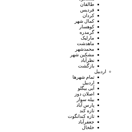
طالقان
فردیس
کردان
کمال شهر
کوهسار
گرمدره
مارلیک
ماهدشت
محمدشهر
مشکین شهر
نظرآباد
بازگشت
اردبیل
تمام شهر‌ها
اردبیل
آبی بیگلو
اصلان دوز
بیله سوار
پارس آباد
تازه کند
تازه کندانگوت
جعفرآباد
خلخال