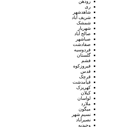
رودهن
ری
شاهدشهر
شریف آباد
شمشک
شهریار
صالح آباد
صباشهر
صفادشت
فردوسیه
گلستان
فشم
فیروزکوه
قدس
قرچک
قیامدشت
کهریزک
کیلان
لواسان
ملارد
میگون
نسیم شهر
نصیرآباد
وحیدیه