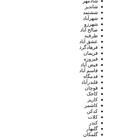
شادمهر
شاندیز
ششتمد
شهرآباد
شهرزو
صالح آباد
طرقبه
عشق آباد
فرهادگرد
فریمان
فیروزه
فیض آباد
قاسم آباد
قدمگاه
قلندرآباد
قوچان
کاخک
کاریز
کاشمر
کدکن
کلات
کندر
گلبهار
گلمکان