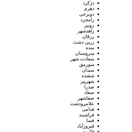
دژکرد
دهرم
دوبرجی
رامجرد
رونیز
زاهدشهر
زرقان
زرین دشت
سده
سروستان
سعادت شهر
سورمق
سیدان
ششده
شهرپیر
صدرا
صغاد
صفاشهر
علامرودشت
فدامی
فراشبند
فسا
فیروزآباد
قائمیه