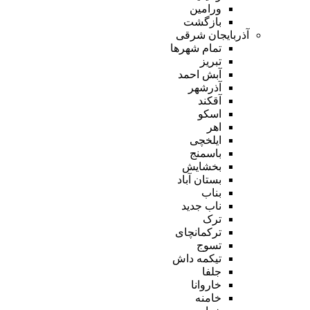
ورامین
بازگشت
آذربایجان شرقی
تمام شهر‌ها
تبریز
آبش احمد
آذرشهر
آقکند
اسکو
اهر
ایلخچی
باسمنج
بخشایش
بستان آباد
بناب
ناب جدید
ترک
ترکمانچای
تسوج
تیکمه داش
جلفا
خاروانا
خامنه