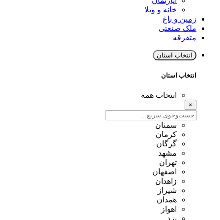
آپارتمان
خانه و ویلا
زمین و باغ
ملک صنعتی
متفرقه
انتخاب استان
انتخاب استان
انتخاب همه
×
سمنان
کرمان
گرگان
مشهد
تهران
اصفهان
زاهدان
شیراز
همدان
اهواز
یزد