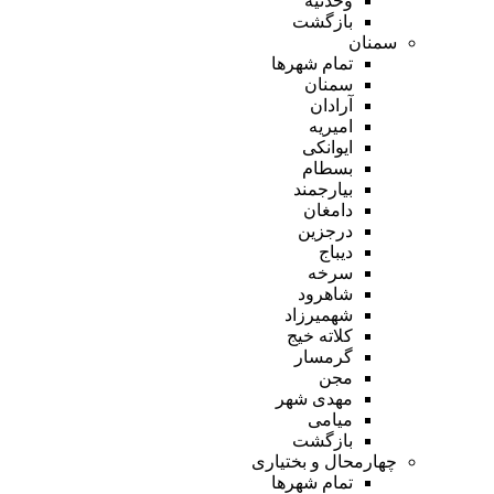
وحدتیه
بازگشت
سمنان
تمام شهر‌ها
سمنان
آرادان
امیریه
ایوانکی
بسطام
بیارجمند
دامغان
درجزین
دیباج
سرخه
شاهرود
شهمیرزاد
کلاته خیج
گرمسار
مجن
مهدی شهر
میامی
بازگشت
چهارمحال و بختیاری
تمام شهر‌ها