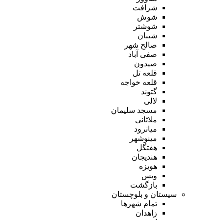
شرافت
شوش
شوشتر
شیبان
صالح شهر
صفی آباد
صیدون
قلعه تل
قلعه خواجه
گتوند
لالی
مسجد سلیمان
ملاثانی
میانرود
مینوشهر
هفتگل
هندیجان
هویزه
ویس
بازگشت
سیستان و بلوچستان
تمام شهر‌ها
زاهدان