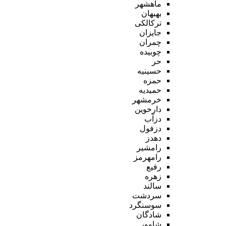
ماهشهر
بهبهان
ترکالکی
جایزان
چمران
چوبیده
حر
حسینیه
حمزه
حمیدیه
خرمشهر
دارخوین
دزآب
دزفول
دهدز
رامشیر
رامهرمز
رفیع
زهره
سالند
سردشت
سوسنگرد
شادگان
شاوور