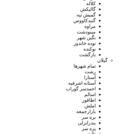
کلاله
گالیکش
گمیش تپه
گنبدکاووس
مراوه
مینودشت
نگین شهر
نوده خاندوز
نوکنده
بازگشت
گیلان
تمام شهر‌ها
رشت
آستارا
آستانه اشرفیه
احمدسر گوراب
اسالم
اطاقور
املش
بازارجمعه
بره سر
بندرانزلی
پره سر