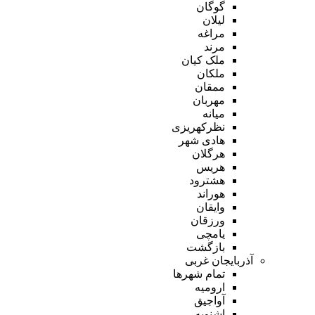
گوگان
لیلان
مراغه
مرند
ملک کیان
ملکان
ممقان
مهربان
میانه
نظرکهریزی
هادی شهر
هرگلان
هریس
هشترود
هوراند
وایقان
ورزقان
یامچی
بازگشت
آذربایجان غربی
تمام شهر‌ها
ارومیه
آواجیق
اشنویه