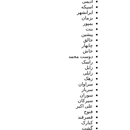
ادیمی
اسپکه
ایرانشهر
بزمان
بمپور
بنت
پیشین
جالق
چابهار
خاش
دوست محمد
راسک
زابل
زابلی
زهک
سراوان
سرباز
سوران
سیرکان
علی اکبر
فنوج
قصرقند
کنارک
گشت