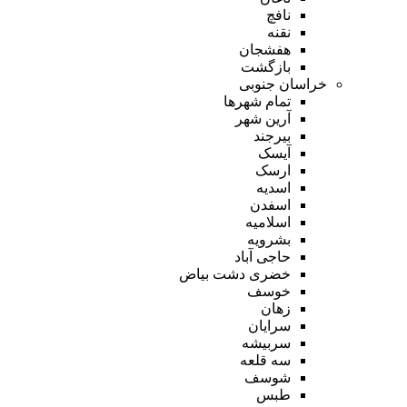
نافچ
نقنه
هفشجان
بازگشت
خراسان جنوبی
تمام شهر‌ها
آرین شهر
بیرجند
آیسک
ارسک
اسدیه
اسفدن
اسلامیه
بشرویه
حاجی آباد
خضری دشت بیاض
خوسف
زهان
سرایان
سربیشه
سه قلعه
شوسف
طبس