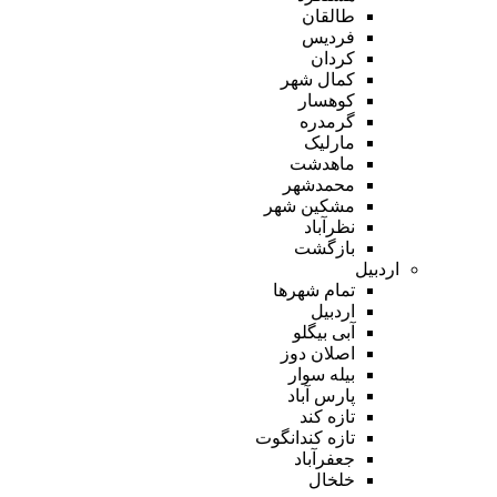
طالقان
فردیس
کردان
کمال شهر
کوهسار
گرمدره
مارلیک
ماهدشت
محمدشهر
مشکین شهر
نظرآباد
بازگشت
اردبیل
تمام شهر‌ها
اردبیل
آبی بیگلو
اصلان دوز
بیله سوار
پارس آباد
تازه کند
تازه کندانگوت
جعفرآباد
خلخال