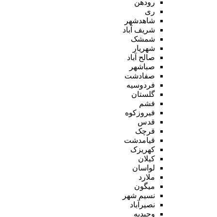
رودهن
ری
شاهدشهر
شریف آباد
شمشک
شهریار
صالح آباد
صباشهر
صفادشت
فردوسیه
گلستان
فشم
فیروزکوه
قدس
قرچک
قیامدشت
کهریزک
کیلان
لواسان
ملارد
میگون
نسیم شهر
نصیرآباد
وحیدیه