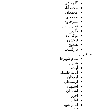
گلمورتی
محمدآباد
محمدان
محمدی
میرجاوه
نصرت آباد
نگور
نوک آباد
نیکشهر
هیدوچ
بازگشت
فارس
تمام شهر‌ها
شیراز
آباده
آباده طشک
اردکان
ارسنجان
استهبان
اشکنان
افزر
اقلید
امام شهر