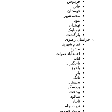
فردوس
قاین
قهستان
محمدشهر
مود
نهبندان
نیمبلوک
بازگشت
خراسان رضوی
تمام شهر‌ها
مشهد
احمدآباد صولت
انابد
باجگیران
باخرز
بار
بایگ
بجستان
بردسکن
بیدخت
بینالود
تایباد
تربت جام
تربت حیدریه