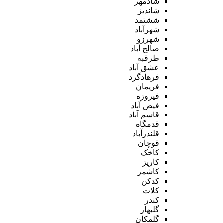
شادمهر
شاندیز
ششتمد
شهرآباد
شهرزو
صالح آباد
طرقبه
عشق آباد
فرهادگرد
فریمان
فیروزه
فیض آباد
قاسم آباد
قدمگاه
قلندرآباد
قوچان
کاخک
کاریز
کاشمر
کدکن
کلات
کندر
گلبهار
گلمکان