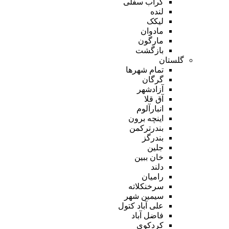
گراب سفلی
لنده
لیکک
مادوان
مارگون
بازگشت
گلستان
تمام شهر‌ها
گرگان
آزادشهر
آق قلا
انبارآلوم
اینچه برون
بندرترکمن
بندرگز
جلین
خان ببین
دلند
رامیان
سرخنکلاته
سیمین شهر
علی آباد کتول
فاضل آباد
کردکوی