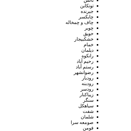
تالش
توتکابن
جیرنده
چابکسر
چاف و چمخاله
چوبر
حویق
خشکبیجار
خمام
دیلمان
رانکوه
رحیم آباد
رستم آباد
رضوانشهر
رودبار
رودبنه
رودسر
زیباکنار
سنگر
سیاهکل
شفت
شلمان
صومعه سرا
فومن