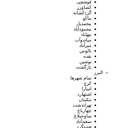
قوشچی
کشاورز
گردکشانه
ماکو
محمدیار
محمودآباد
مهاباد
میاندوآب
میرآباد
نالوس
نقده
نوشین
بازگشت
البرز
تمام شهر‌ها
کرج
اسارا
اشتهارد
تنکمان
تهراندشت
چهارباغ
ساوجبلاغ
سعیدآباد
هشتگرد