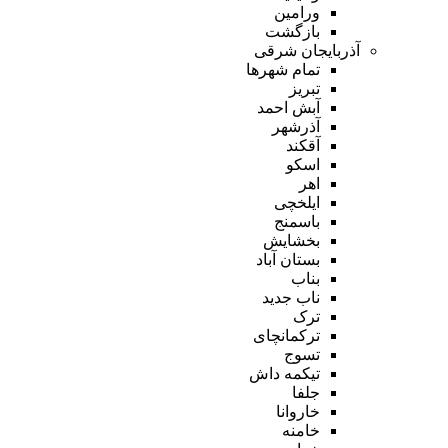
ورامین
بازگشت
آذربایجان شرقی
تمام شهر‌ها
تبریز
آبش احمد
آذرشهر
آقکند
اسکو
اهر
ایلخچی
باسمنج
بخشایش
بستان آباد
بناب
ناب جدید
ترک
ترکمانچای
تسوج
تیکمه داش
جلفا
خاروانا
خامنه