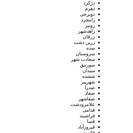
دژکرد
دهرم
دوبرجی
رامجرد
رونیز
زاهدشهر
زرقان
زرین دشت
سده
سروستان
سعادت شهر
سورمق
سیدان
ششده
شهرپیر
صدرا
صغاد
صفاشهر
علامرودشت
فدامی
فراشبند
فسا
فیروزآباد
قائمیه