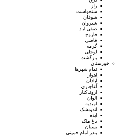
راز
سنخواست
شوقان
شیروان
صفی آباد
فاروج
قاضی
گرمه
لوجلی
بازگشت
خوزستان
تمام شهر‌ها
اهواز
آبادان
آغاجاری
اروندکنار
الوان
امیدیه
اندیمشک
ایذه
باغ ملک
بستان
بندر امام خمینی