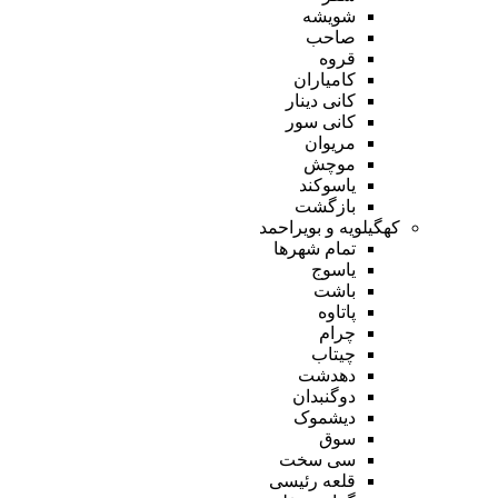
شویشه
صاحب
قروه
کامیاران
کانی دینار
کانی سور
مریوان
موچش
یاسوکند
بازگشت
کهگیلویه و بویراحمد
تمام شهر‌ها
یاسوج
باشت
پاتاوه
چرام
چیتاب
دهدشت
دوگنبدان
دیشموک
سوق
سی سخت
قلعه رئیسی