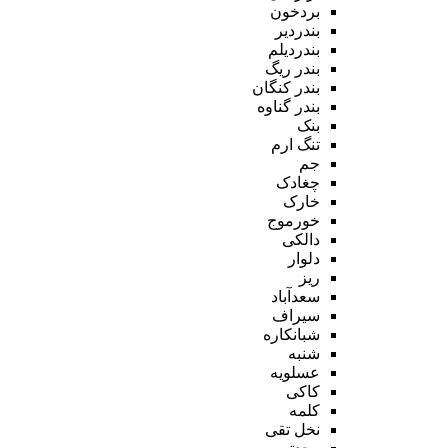
بردخون
بندردیر
بندردیلم
بندر ریگ
بندر کنگان
بندر گناوه
بنک
تنگ ارم
جم
چغادک
خارک
خورموج
دالکی
دلوار
ریز
سعدآباد
سیراف
شبانکاره
شنبه
عسلویه
کاکی
کلمه
نخل تقی