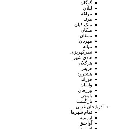
گوگان
لیلان
مراغه
مرند
ملک کیان
ملکان
ممقان
مهربان
میانه
نظرکهریزی
هادی شهر
هرگلان
هریس
هشترود
هوراند
وایقان
ورزقان
یامچی
بازگشت
آذربایجان غربی
تمام شهر‌ها
ارومیه
آواجیق
اشنویه