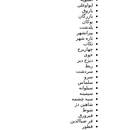
ایواوغلی
باروق
بازرگان
بوکان
پلدشت
پیرانشهر
تازه شهر
تکاب
چهاربرج
خوی
دیزج دیز
ربط
سردشت
سرو
سلماس
سیلوانه
سیمینه
سیه چشمه
شاهین دژ
شوط
فیرورق
قر ضیاالدین
قطور