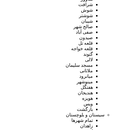
شرافت
شوش
شوشتر
شیبان
صالح شهر
صفی آباد
صیدون
قلعه تل
قلعه خواجه
گتوند
لالی
مسجد سلیمان
ملاثانی
میانرود
مینوشهر
هفتگل
هندیجان
هویزه
ویس
بازگشت
سیستان و بلوچستان
تمام شهر‌ها
زاهدان