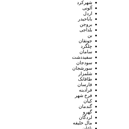
شهرکرد
آلونی
اردل
باباحیدر
بروجن
بلداجی
بن
جونقان
چلگرد
سامان
سفیددشت
سودجان
سورشجان
شلمزار
طاقانک
فارسان
فرادبنه
فرخ شهر
کیان
گندمان
گهرو
لردگان
مال خلیفه
ناغان