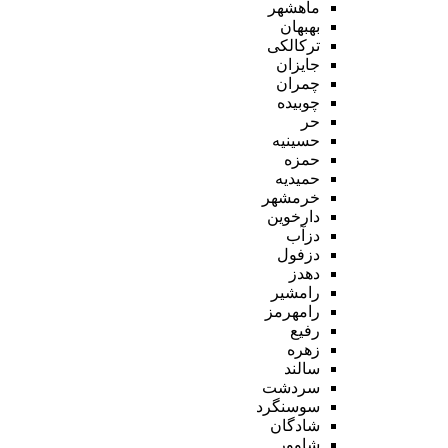
ماهشهر
بهبهان
ترکالکی
جایزان
چمران
چوبیده
حر
حسینیه
حمزه
حمیدیه
خرمشهر
دارخوین
دزآب
دزفول
دهدز
رامشیر
رامهرمز
رفیع
زهره
سالند
سردشت
سوسنگرد
شادگان
شاوور