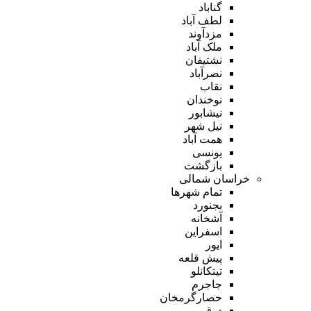
گناباد
لطف آباد
مزدآوند
ملک آباد
نشتیفان
نصرآباد
نقاب
نوخندان
نیشابور
نیل شهر
همت آباد
یونسی
بازگشت
خراسان شمالی
تمام شهر‌ها
بجنورد
آشخانه
اسفراین
ایور
پیش قلعه
تیتکانلو
جاجرم
حصارگرمخان
درق