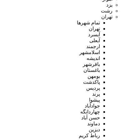
یزد
رشت
تهران
تمام شهر‌ها
تهران
آبسرد
آبعلی
ارجمند
اسلامشهر
اندیشه
باقرشهر
باغستان
بومهن
پاکدشت
پردیس
پرند
پیشوا
جوادآباد
چهاردانگه
حسن آباد
دماوند
دیزین
رباط کریم