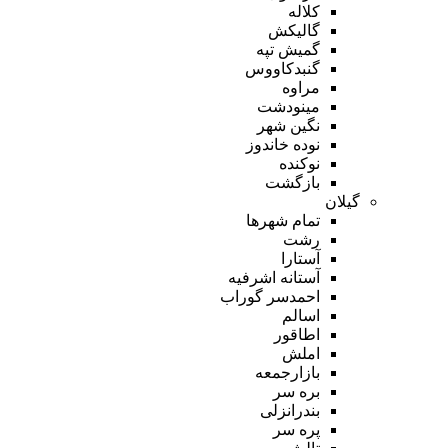
کلاله
گالیکش
گمیش تپه
گنبدکاووس
مراوه
مینودشت
نگین شهر
نوده خاندوز
نوکنده
بازگشت
گیلان
تمام شهر‌ها
رشت
آستارا
آستانه اشرفیه
احمدسر گوراب
اسالم
اطاقور
املش
بازارجمعه
بره سر
بندرانزلی
پره سر