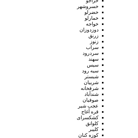
خراجو
خسروشهر
خضرلو
خمارلو
خواجه
دوزدوزان
زرنق
زنوز
سراب
سردرود
سهند
سیس
سیه رود
شبستر
شربیان
شرفخانه
شندآباد
صوفیان
عجب شیر
قره آغاج
کشکسرای
کلوانق
کلیبر
کوزه کنان