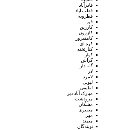
قادرآباد
قطب آباد
قطرویه
قیر
کارزین
کازرون
کامفیروز
کره ای
کنارتخته
کوار
گراش
گله دار
لار
لامرد
لپویی
لطیفی
مبارک آباد دیز
مرودشت
مشکان
مصیری
مهر
میمند
نوبندگان