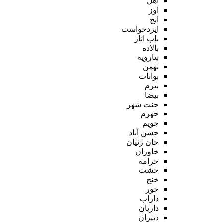
اهل
اوز
ایج
ایزدخواست
باب انار
بالاده
بنارویه
بهمن
بوانات
بیرم
بیضا
جنت شهر
جهرم
جویم
حسن آباد
خان زنیان
خاوران
خرامه
خشت
خنج
خور
داراب
داریان
دبیران