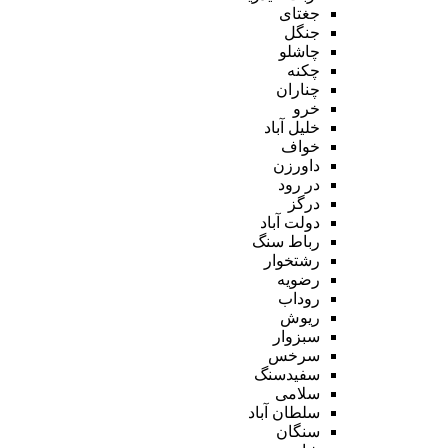
جغتای
جنگل
چاشلو
چکنه
چناران
خرو
خلیل آباد
خواف
داورزن
در رود
درگز
دولت آباد
رباط سنگ
رشتخوار
رضویه
روداب
ریوش
سبزوار
سرخس
سفیدسنگ
سلامی
سلطان آباد
سنگان