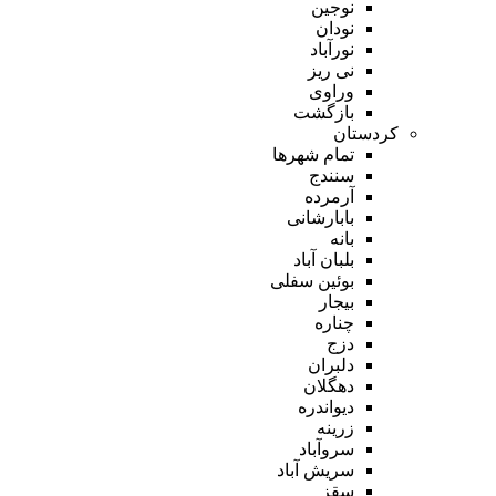
نوجین
نودان
نورآباد
نی ریز
وراوی
بازگشت
کردستان
تمام شهر‌ها
سنندج
آرمرده
بابارشانی
بانه
بلبان آباد
بوئین سفلی
بیجار
چناره
دزج
دلبران
دهگلان
دیواندره
زرینه
سروآباد
سریش آباد
سقز