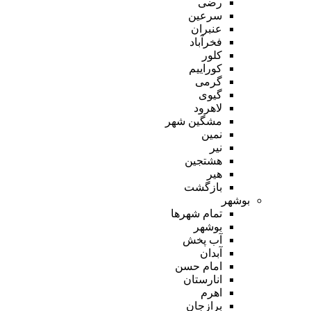
رضی
سرعین
عنبران
فخرآباد
کلور
کوراییم
گرمی
گیوی
لاهرود
مشگین شهر
نمین
نیر
هشتجین
هیر
بازگشت
بوشهر
تمام شهر‌ها
بوشهر
آب پخش
آبدان
امام حسن
انارستان
اهرم
برازجان