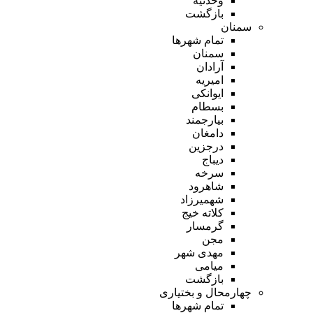
وحدتیه
بازگشت
سمنان
تمام شهر‌ها
سمنان
آرادان
امیریه
ایوانکی
بسطام
بیارجمند
دامغان
درجزین
دیباج
سرخه
شاهرود
شهمیرزاد
کلاته خیج
گرمسار
مجن
مهدی شهر
میامی
بازگشت
چهارمحال و بختیاری
تمام شهر‌ها