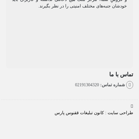
شان جنبه‌های مختلف امنیتی را در نظر بگیرند.
با ما
اره تماس:
02191304320
سایت : کانون تبلیغات ققنوس پارس