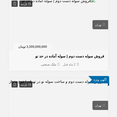
71 بازدید
تهران
3,300,000,000 تومان
روش سوله دست دوم | سوله آماده در حد نو
2 ماه قبل
ملک صنعتی
ی ویژه
72 بازدید
تهران