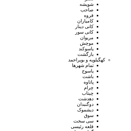
شویشه
صاحب
قروه
کامیاران
کانی دینار
کانی سور
مریوان
موچش
یاسوکند
بازگشت
کهگیلویه و بویراحمد
تمام شهر‌ها
یاسوج
باشت
پاتاوه
چرام
چیتاب
دهدشت
دوگنبدان
دیشموک
سوق
سی سخت
قلعه رئیسی