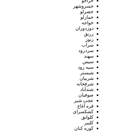
خراجو
خسروشهر
خضرلو
خمارلو
خواجه
دوزدوزان
زرنق
زنوز
سراب
سردرود
سهند
سیس
سیه رود
شبستر
شربیان
شرفخانه
شندآباد
صوفیان
عجب شیر
قره آغاج
کشکسرای
کلوانق
کلیبر
کوزه کنان