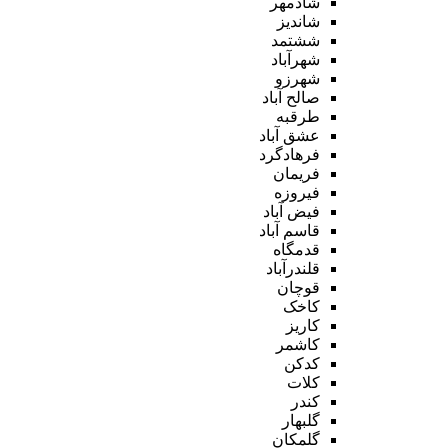
شادمهر
شاندیز
ششتمد
شهرآباد
شهرزو
صالح آباد
طرقبه
عشق آباد
فرهادگرد
فریمان
فیروزه
فیض آباد
قاسم آباد
قدمگاه
قلندرآباد
قوچان
کاخک
کاریز
کاشمر
کدکن
کلات
کندر
گلبهار
گلمکان