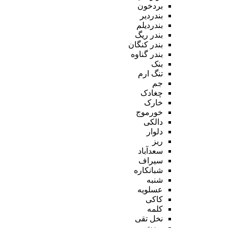
بردخون
بندردیر
بندردیلم
بندر ریگ
بندر کنگان
بندر گناوه
بنک
تنگ ارم
جم
چغادک
خارک
خورموج
دالکی
دلوار
ریز
سعدآباد
سیراف
شبانکاره
شنبه
عسلویه
کاکی
کلمه
نخل تقی