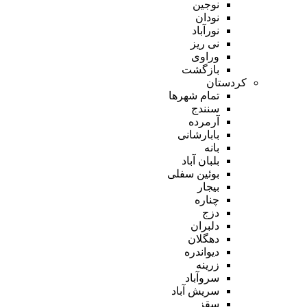
نوجین
نودان
نورآباد
نی ریز
وراوی
بازگشت
کردستان
تمام شهر‌ها
سنندج
آرمرده
بابارشانی
بانه
بلبان آباد
بوئین سفلی
بیجار
چناره
دزج
دلبران
دهگلان
دیواندره
زرینه
سروآباد
سریش آباد
سقز