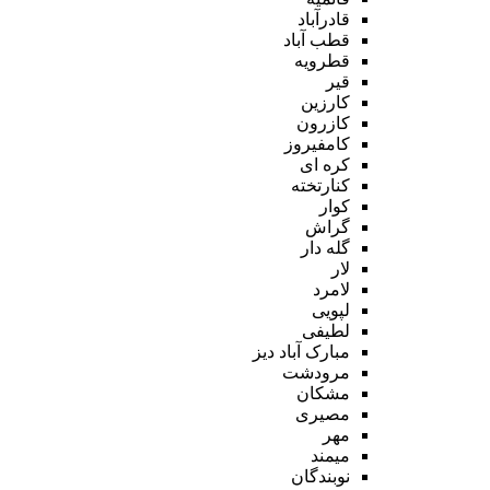
قادرآباد
قطب آباد
قطرویه
قیر
کارزین
کازرون
کامفیروز
کره ای
کنارتخته
کوار
گراش
گله دار
لار
لامرد
لپویی
لطیفی
مبارک آباد دیز
مرودشت
مشکان
مصیری
مهر
میمند
نوبندگان