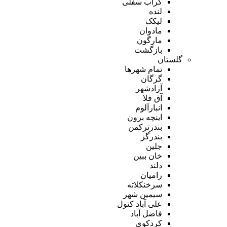
گراب سفلی
لنده
لیکک
مادوان
مارگون
بازگشت
گلستان
تمام شهر‌ها
گرگان
آزادشهر
آق قلا
انبارآلوم
اینچه برون
بندرترکمن
بندرگز
جلین
خان ببین
دلند
رامیان
سرخنکلاته
سیمین شهر
علی آباد کتول
فاضل آباد
کردکوی