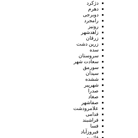
دژکرد
دهرم
دوبرجی
رامجرد
رونیز
زاهدشهر
زرقان
زرین دشت
سده
سروستان
سعادت شهر
سورمق
سیدان
ششده
شهرپیر
صدرا
صغاد
صفاشهر
علامرودشت
فدامی
فراشبند
فسا
فیروزآباد
قائمیه