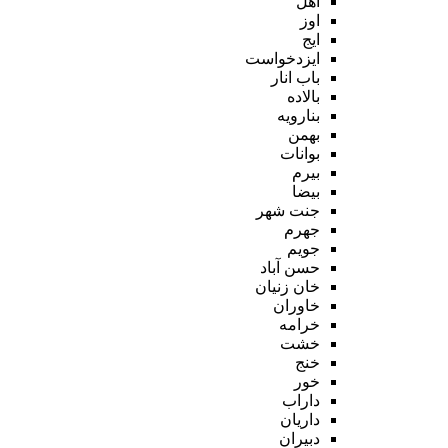
اهل
اوز
ایج
ایزدخواست
باب انار
بالاده
بنارویه
بهمن
بوانات
بیرم
بیضا
جنت شهر
جهرم
جویم
حسن آباد
خان زنیان
خاوران
خرامه
خشت
خنج
خور
داراب
داریان
دبیران