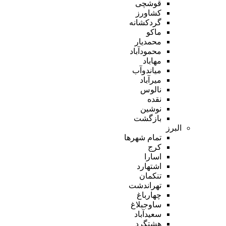
قوشچی
کشاورز
گردکشانه
ماکو
محمدیار
محمودآباد
مهاباد
میاندوآب
میرآباد
نالوس
نقده
نوشین
بازگشت
البرز
تمام شهر‌ها
کرج
اسارا
اشتهارد
تنکمان
تهراندشت
چهارباغ
ساوجبلاغ
سعیدآباد
هشتگرد