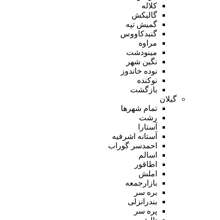
کلاله
گالیکش
گمیش تپه
گنبدکاووس
مراوه
مینودشت
نگین شهر
نوده خاندوز
نوکنده
بازگشت
گیلان
تمام شهر‌ها
رشت
آستارا
آستانه اشرفیه
احمدسر گوراب
اسالم
اطاقور
املش
بازارجمعه
بره سر
بندرانزلی
پره سر