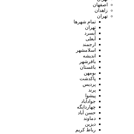
اصفهان
زاهدان
تهران
تمام شهر‌ها
تهران
آبسرد
آبعلی
ارجمند
اسلامشهر
اندیشه
باقرشهر
باغستان
بومهن
پاکدشت
پردیس
پرند
پیشوا
جوادآباد
چهاردانگه
حسن آباد
دماوند
دیزین
رباط کریم