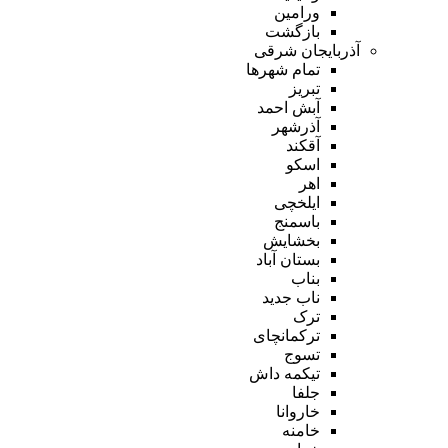
ورامین
بازگشت
آذربایجان شرقی
تمام شهر‌ها
تبریز
آبش احمد
آذرشهر
آقکند
اسکو
اهر
ایلخچی
باسمنج
بخشایش
بستان آباد
بناب
ناب جدید
ترک
ترکمانچای
تسوج
تیکمه داش
جلفا
خاروانا
خامنه