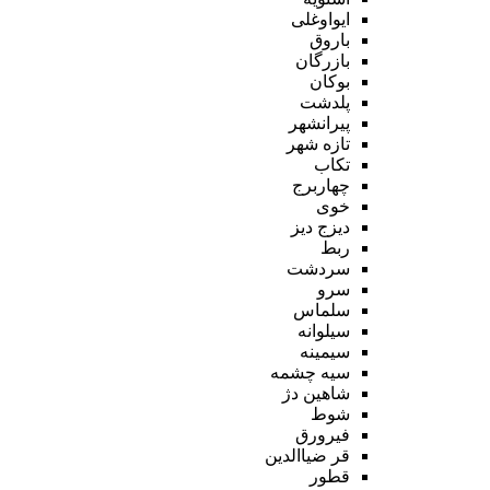
ایواوغلی
باروق
بازرگان
بوکان
پلدشت
پیرانشهر
تازه شهر
تکاب
چهاربرج
خوی
دیزج دیز
ربط
سردشت
سرو
سلماس
سیلوانه
سیمینه
سیه چشمه
شاهین دژ
شوط
فیرورق
قر ضیاالدین
قطور