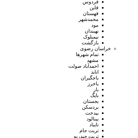
فردوس
قاین
قهستان
محمدشهر
مود
نهبندان
نیمبلوک
بازگشت
خراسان رضوی
تمام شهر‌ها
مشهد
احمدآباد صولت
انابد
باجگیران
باخرز
بار
بایگ
بجستان
بردسکن
بیدخت
بینالود
تایباد
تربت جام
تربت حیدریه