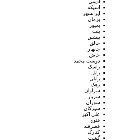
ادیمی
اسپکه
ایرانشهر
بزمان
بمپور
بنت
پیشین
جالق
چابهار
خاش
دوست محمد
راسک
زابل
زابلی
زهک
سراوان
سرباز
سوران
سیرکان
علی اکبر
فنوج
قصرقند
کنارک
گشت