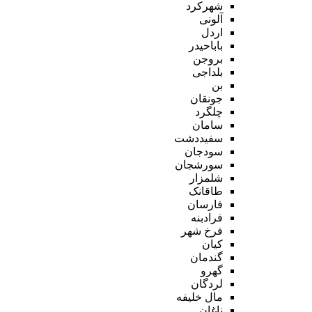
شهرکرد
آلونی
اردل
باباحیدر
بروجن
بلداجی
بن
جونقان
چلگرد
سامان
سفیددشت
سودجان
سورشجان
شلمزار
طاقانک
فارسان
فرادبنه
فرخ شهر
کیان
گندمان
گهرو
لردگان
مال خلیفه
ناغان