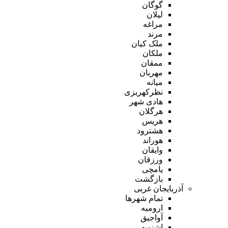
گوگان
لیلان
مراغه
مرند
ملک کیان
ملکان
ممقان
مهربان
میانه
نظرکهریزی
هادی شهر
هرگلان
هریس
هشترود
هوراند
وایقان
ورزقان
یامچی
بازگشت
آذربایجان غربی
تمام شهر‌ها
ارومیه
آواجیق
اشنویه