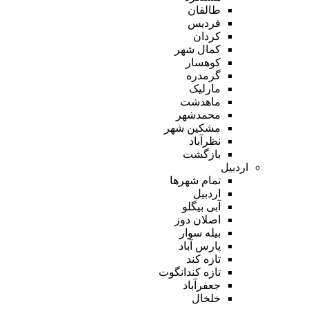
طالقان
فردیس
کردان
کمال شهر
کوهسار
گرمدره
مارلیک
ماهدشت
محمدشهر
مشکین شهر
نظرآباد
بازگشت
اردبیل
تمام شهر‌ها
اردبیل
آبی بیگلو
اصلان دوز
بیله سوار
پارس آباد
تازه کند
تازه کندانگوت
جعفرآباد
خلخال