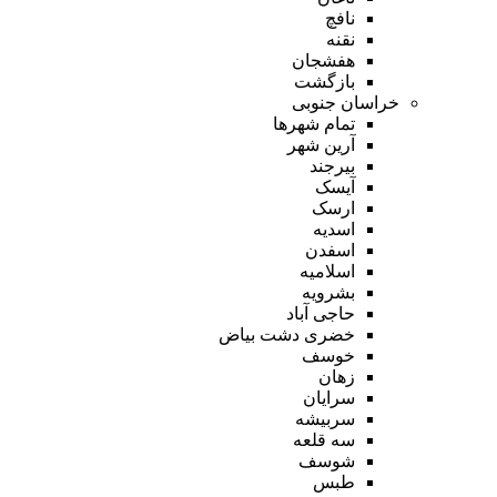
نافچ
نقنه
هفشجان
بازگشت
خراسان جنوبی
تمام شهر‌ها
آرین شهر
بیرجند
آیسک
ارسک
اسدیه
اسفدن
اسلامیه
بشرویه
حاجی آباد
خضری دشت بیاض
خوسف
زهان
سرایان
سربیشه
سه قلعه
شوسف
طبس