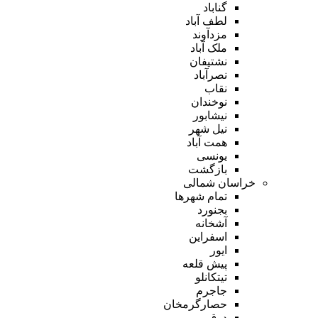
گناباد
لطف آباد
مزدآوند
ملک آباد
نشتیفان
نصرآباد
نقاب
نوخندان
نیشابور
نیل شهر
همت آباد
یونسی
بازگشت
خراسان شمالی
تمام شهر‌ها
بجنورد
آشخانه
اسفراین
ایور
پیش قلعه
تیتکانلو
جاجرم
حصارگرمخان
درق