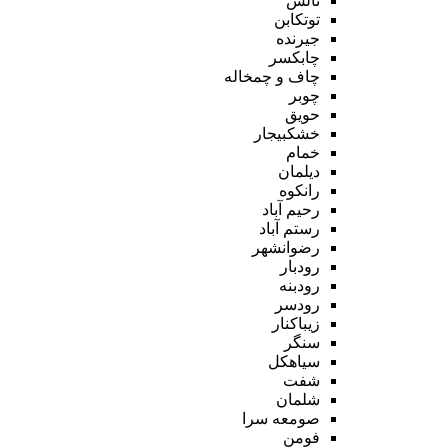
تالش
توتکابن
جیرنده
چابکسر
چاف و چمخاله
چوبر
حویق
خشکبیجار
خمام
دیلمان
رانکوه
رحیم آباد
رستم آباد
رضوانشهر
رودبار
رودبنه
رودسر
زیباکنار
سنگر
سیاهکل
شفت
شلمان
صومعه سرا
فومن