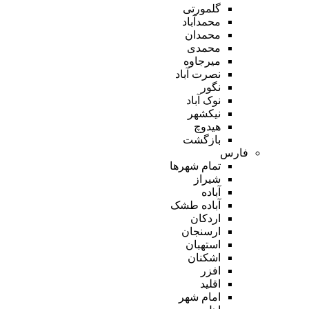
گلمورتی
محمدآباد
محمدان
محمدی
میرجاوه
نصرت آباد
نگور
نوک آباد
نیکشهر
هیدوچ
بازگشت
فارس
تمام شهر‌ها
شیراز
آباده
آباده طشک
اردکان
ارسنجان
استهبان
اشکنان
افزر
اقلید
امام شهر