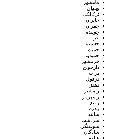
ماهشهر
بهبهان
ترکالکی
جایزان
چمران
چوبیده
حر
حسینیه
حمزه
حمیدیه
خرمشهر
دارخوین
دزآب
دزفول
دهدز
رامشیر
رامهرمز
رفیع
زهره
سالند
سردشت
سوسنگرد
شادگان
شاوور