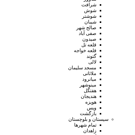
شرافت
شوش
شوشتر
شیبان
صالح شهر
صفی آباد
صیدون
قلعه تل
قلعه خواجه
گتوند
لالی
مسجد سلیمان
ملاثانی
میانرود
مینوشهر
هفتگل
هندیجان
هویزه
ویس
بازگشت
سیستان و بلوچستان
تمام شهر‌ها
زاهدان