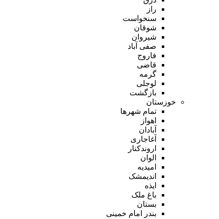
راز
سنخواست
شوقان
شیروان
صفی آباد
فاروج
قاضی
گرمه
لوجلی
بازگشت
خوزستان
تمام شهر‌ها
اهواز
آبادان
آغاجاری
اروندکنار
الوان
امیدیه
اندیمشک
ایذه
باغ ملک
بستان
بندر امام خمینی