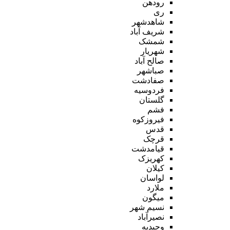
رودهن
ری
شاهدشهر
شریف آباد
شمشک
شهریار
صالح آباد
صباشهر
صفادشت
فردوسیه
گلستان
فشم
فیروزکوه
قدس
قرچک
قیامدشت
کهریزک
کیلان
لواسان
ملارد
میگون
نسیم شهر
نصیرآباد
وحیدیه