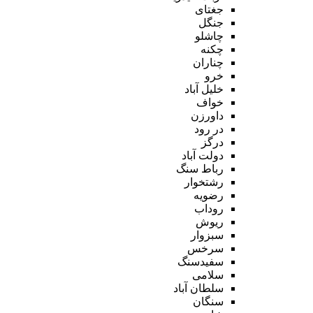
جغتای
جنگل
چاشلو
چکنه
چناران
خرو
خلیل آباد
خواف
داورزن
در رود
درگز
دولت آباد
رباط سنگ
رشتخوار
رضویه
روداب
ریوش
سبزوار
سرخس
سفیدسنگ
سلامی
سلطان آباد
سنگان