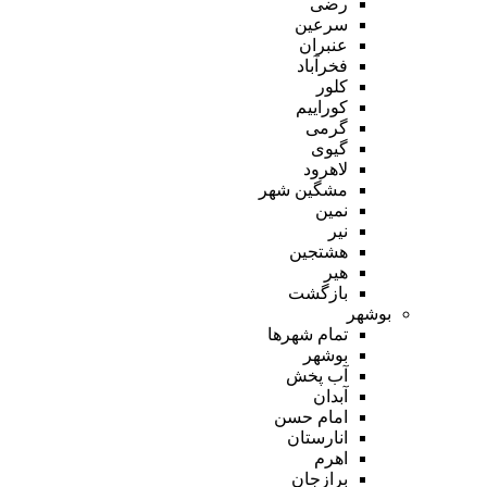
رضی
سرعین
عنبران
فخرآباد
کلور
کوراییم
گرمی
گیوی
لاهرود
مشگین شهر
نمین
نیر
هشتجین
هیر
بازگشت
بوشهر
تمام شهر‌ها
بوشهر
آب پخش
آبدان
امام حسن
انارستان
اهرم
برازجان