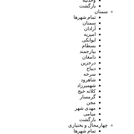
وحدتیه
بازگشت
سمنان
تمام شهر‌ها
سمنان
آرادان
امیریه
ایوانکی
بسطام
بیارجمند
دامغان
درجزین
دیباج
سرخه
شاهرود
شهمیرزاد
کلاته خیج
گرمسار
مجن
مهدی شهر
میامی
بازگشت
چهارمحال و بختیاری
تمام شهر‌ها