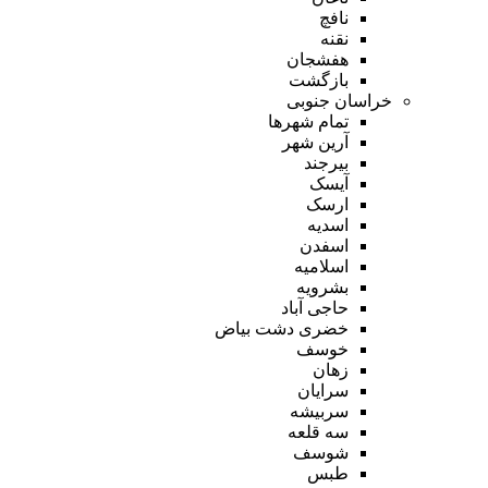
نافچ
نقنه
هفشجان
بازگشت
خراسان جنوبی
تمام شهر‌ها
آرین شهر
بیرجند
آیسک
ارسک
اسدیه
اسفدن
اسلامیه
بشرویه
حاجی آباد
خضری دشت بیاض
خوسف
زهان
سرایان
سربیشه
سه قلعه
شوسف
طبس