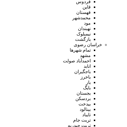
فردوس
قاین
قهستان
محمدشهر
مود
نهبندان
نیمبلوک
بازگشت
خراسان رضوی
تمام شهر‌ها
مشهد
احمدآباد صولت
انابد
باجگیران
باخرز
بار
بایگ
بجستان
بردسکن
بیدخت
بینالود
تایباد
تربت جام
تربت حیدریه