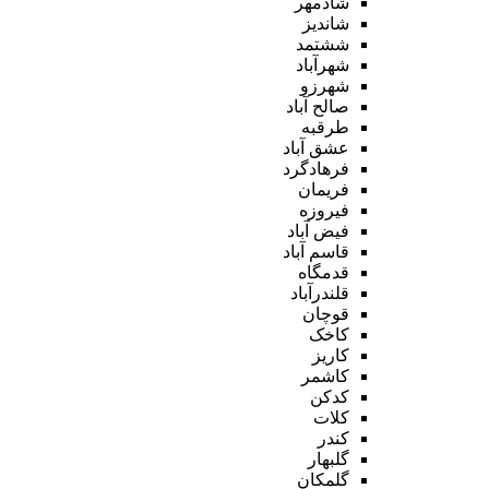
شادمهر
شاندیز
ششتمد
شهرآباد
شهرزو
صالح آباد
طرقبه
عشق آباد
فرهادگرد
فریمان
فیروزه
فیض آباد
قاسم آباد
قدمگاه
قلندرآباد
قوچان
کاخک
کاریز
کاشمر
کدکن
کلات
کندر
گلبهار
گلمکان