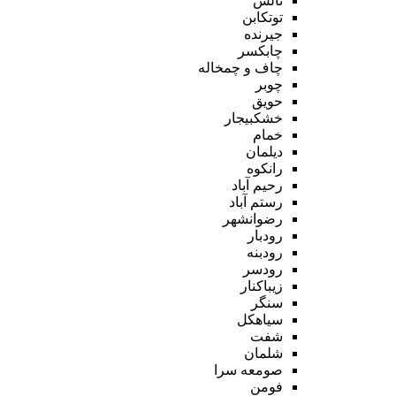
تالش
توتکابن
جیرنده
چابکسر
چاف و چمخاله
چوبر
حویق
خشکبیجار
خمام
دیلمان
رانکوه
رحیم آباد
رستم آباد
رضوانشهر
رودبار
رودبنه
رودسر
زیباکنار
سنگر
سیاهکل
شفت
شلمان
صومعه سرا
فومن