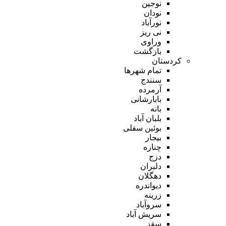
نوجین
نودان
نورآباد
نی ریز
وراوی
بازگشت
کردستان
تمام شهر‌ها
سنندج
آرمرده
بابارشانی
بانه
بلبان آباد
بوئین سفلی
بیجار
چناره
دزج
دلبران
دهگلان
دیواندره
زرینه
سروآباد
سریش آباد
سقز