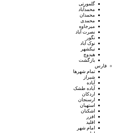
گلمورتی
محمدآباد
محمدان
محمدی
میرجاوه
نصرت آباد
نگور
نوک آباد
نیکشهر
هیدوچ
بازگشت
فارس
تمام شهر‌ها
شیراز
آباده
آباده طشک
اردکان
ارسنجان
استهبان
اشکنان
افزر
اقلید
امام شهر