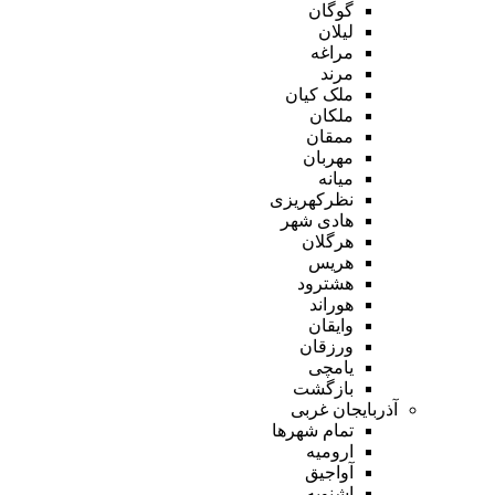
گوگان
لیلان
مراغه
مرند
ملک کیان
ملکان
ممقان
مهربان
میانه
نظرکهریزی
هادی شهر
هرگلان
هریس
هشترود
هوراند
وایقان
ورزقان
یامچی
بازگشت
آذربایجان غربی
تمام شهر‌ها
ارومیه
آواجیق
اشنویه