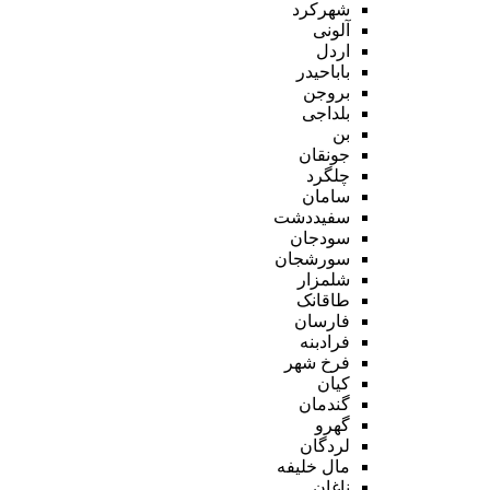
شهرکرد
آلونی
اردل
باباحیدر
بروجن
بلداجی
بن
جونقان
چلگرد
سامان
سفیددشت
سودجان
سورشجان
شلمزار
طاقانک
فارسان
فرادبنه
فرخ شهر
کیان
گندمان
گهرو
لردگان
مال خلیفه
ناغان