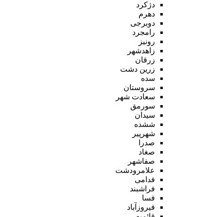
دژکرد
دهرم
دوبرجی
رامجرد
رونیز
زاهدشهر
زرقان
زرین دشت
سده
سروستان
سعادت شهر
سورمق
سیدان
ششده
شهرپیر
صدرا
صغاد
صفاشهر
علامرودشت
فدامی
فراشبند
فسا
فیروزآباد
قائمیه