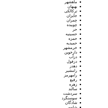
ماهشهر
بهبهان
ترکالکی
جایزان
چمران
چوبیده
حر
حسینیه
حمزه
حمیدیه
خرمشهر
دارخوین
دزآب
دزفول
دهدز
رامشیر
رامهرمز
رفیع
زهره
سالند
سردشت
سوسنگرد
شادگان
شاوور