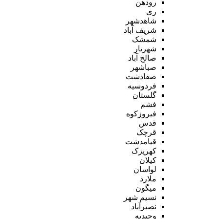
رودهن
ری
شاهدشهر
شریف آباد
شمشک
شهریار
صالح آباد
صباشهر
صفادشت
فردوسیه
گلستان
فشم
فیروزکوه
قدس
قرچک
قیامدشت
کهریزک
کیلان
لواسان
ملارد
میگون
نسیم شهر
نصیرآباد
وحیدیه