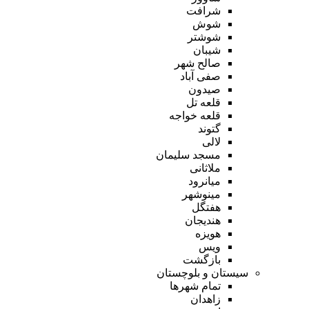
شرافت
شوش
شوشتر
شیبان
صالح شهر
صفی آباد
صیدون
قلعه تل
قلعه خواجه
گتوند
لالی
مسجد سلیمان
ملاثانی
میانرود
مینوشهر
هفتگل
هندیجان
هویزه
ویس
بازگشت
سیستان و بلوچستان
تمام شهر‌ها
زاهدان