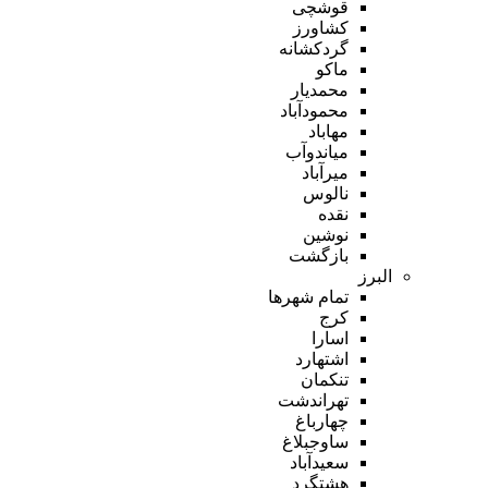
قوشچی
کشاورز
گردکشانه
ماکو
محمدیار
محمودآباد
مهاباد
میاندوآب
میرآباد
نالوس
نقده
نوشین
بازگشت
البرز
تمام شهر‌ها
کرج
اسارا
اشتهارد
تنکمان
تهراندشت
چهارباغ
ساوجبلاغ
سعیدآباد
هشتگرد