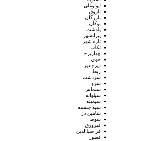
ایواوغلی
باروق
بازرگان
بوکان
پلدشت
پیرانشهر
تازه شهر
تکاب
چهاربرج
خوی
دیزج دیز
ربط
سردشت
سرو
سلماس
سیلوانه
سیمینه
سیه چشمه
شاهین دژ
شوط
فیرورق
قر ضیاالدین
قطور