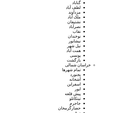
گناباد
لطف آباد
مزدآوند
ملک آباد
نشتیفان
نصرآباد
نقاب
نوخندان
نیشابور
نیل شهر
همت آباد
یونسی
بازگشت
خراسان شمالی
تمام شهر‌ها
بجنورد
آشخانه
اسفراین
ایور
پیش قلعه
تیتکانلو
جاجرم
حصارگرمخان
درق