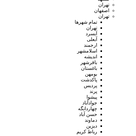
تهران
اصفهان
تهران
تمام شهر‌ها
تهران
آبسرد
آبعلی
ارجمند
اسلامشهر
اندیشه
باقرشهر
باغستان
بومهن
پاکدشت
پردیس
پرند
پیشوا
جوادآباد
چهاردانگه
حسن آباد
دماوند
دیزین
رباط کریم