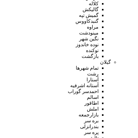
کلاله
گالیکش
گمیش تپه
گنبدکاووس
مراوه
مینودشت
نگین شهر
نوده خاندوز
نوکنده
بازگشت
گیلان
تمام شهر‌ها
رشت
آستارا
آستانه اشرفیه
احمدسر گوراب
اسالم
اطاقور
املش
بازارجمعه
بره سر
بندرانزلی
پره سر