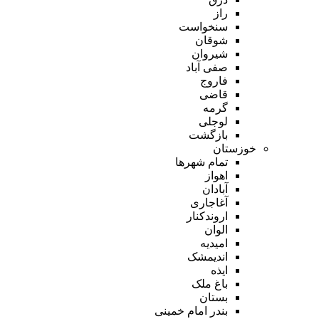
راز
سنخواست
شوقان
شیروان
صفی آباد
فاروج
قاضی
گرمه
لوجلی
بازگشت
خوزستان
تمام شهر‌ها
اهواز
آبادان
آغاجاری
اروندکنار
الوان
امیدیه
اندیمشک
ایذه
باغ ملک
بستان
بندر امام خمینی