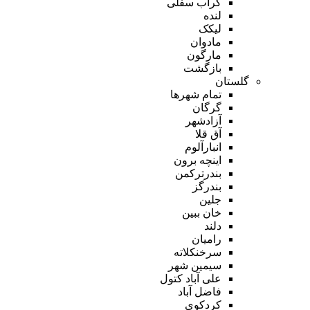
گراب سفلی
لنده
لیکک
مادوان
مارگون
بازگشت
گلستان
تمام شهر‌ها
گرگان
آزادشهر
آق قلا
انبارآلوم
اینچه برون
بندرترکمن
بندرگز
جلین
خان ببین
دلند
رامیان
سرخنکلاته
سیمین شهر
علی آباد کتول
فاضل آباد
کردکوی