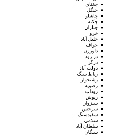
جغتای
جنگل
چاشلو
چکنه
چناران
خرو
خلیل آباد
خواف
داورزن
در رود
درگز
دولت آباد
رباط سنگ
رشتخوار
رضویه
روداب
ریوش
سبزوار
سرخس
سفیدسنگ
سلامی
سلطان آباد
سنگان