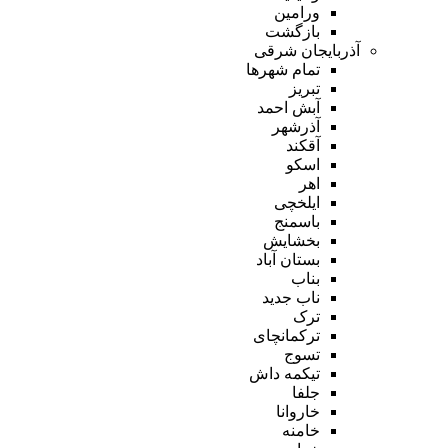
ورامین
بازگشت
آذربایجان شرقی
تمام شهر‌ها
تبریز
آبش احمد
آذرشهر
آقکند
اسکو
اهر
ایلخچی
باسمنج
بخشایش
بستان آباد
بناب
ناب جدید
ترک
ترکمانچای
تسوج
تیکمه داش
جلفا
خاروانا
خامنه