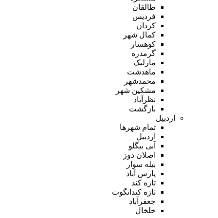
طالقان
فردیس
کردان
کمال شهر
کوهسار
گرمدره
مارلیک
ماهدشت
محمدشهر
مشکین شهر
نظرآباد
بازگشت
اردبیل
تمام شهر‌ها
اردبیل
آبی بیگلو
اصلان دوز
بیله سوار
پارس آباد
تازه کند
تازه کندانگوت
جعفرآباد
خلخال