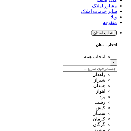
ملک صنعتی
مشاور املاک
سایر خدمات املاک
ویلا
متفرقه
انتخاب استان
انتخاب استان
انتخاب همه
×
زاهدان
شیراز
همدان
اهواز
یزد
رشت
کیش
سمنان
کرمان
گرگان
مشهد