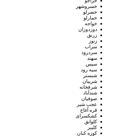
خراجو
خسروشهر
خضرلو
خمارلو
خواجه
دوزدوزان
زرنق
زنوز
سراب
سردرود
سهند
سیس
سیه رود
شبستر
شربیان
شرفخانه
شندآباد
صوفیان
عجب شیر
قره آغاج
کشکسرای
کلوانق
کلیبر
کوزه کنان