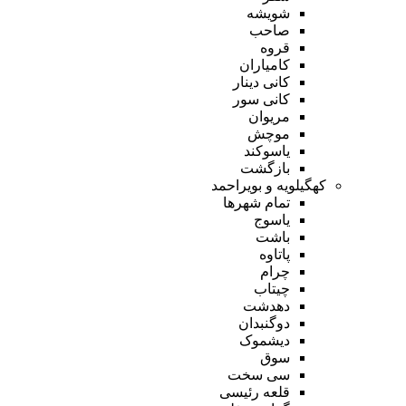
شویشه
صاحب
قروه
کامیاران
کانی دینار
کانی سور
مریوان
موچش
یاسوکند
بازگشت
کهگیلویه و بویراحمد
تمام شهر‌ها
یاسوج
باشت
پاتاوه
چرام
چیتاب
دهدشت
دوگنبدان
دیشموک
سوق
سی سخت
قلعه رئیسی