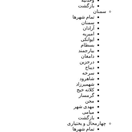
وحدتیه
بازگشت
سمنان
تمام شهر‌ها
سمنان
آرادان
امیریه
ایوانکی
بسطام
بیارجمند
دامغان
درجزین
دیباج
سرخه
شاهرود
شهمیرزاد
کلاته خیج
گرمسار
مجن
مهدی شهر
میامی
بازگشت
چهارمحال و بختیاری
تمام شهر‌ها