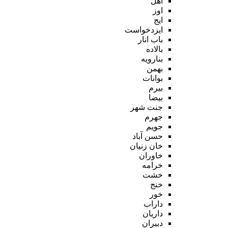
اهل
اوز
ایج
ایزدخواست
باب انار
بالاده
بنارویه
بهمن
بوانات
بیرم
بیضا
جنت شهر
جهرم
جویم
حسن آباد
خان زنیان
خاوران
خرامه
خشت
خنج
خور
داراب
داریان
دبیران