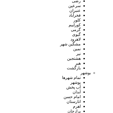
رضی
سرعین
عنبران
فخرآباد
کلور
کوراییم
گرمی
گیوی
لاهرود
مشگین شهر
نمین
نیر
هشتجین
هیر
بازگشت
بوشهر
تمام شهر‌ها
بوشهر
آب پخش
آبدان
امام حسن
انارستان
اهرم
برازجان