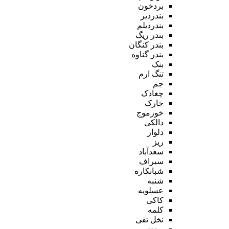
بردخون
بندردیر
بندردیلم
بندر ریگ
بندر کنگان
بندر گناوه
بنک
تنگ ارم
جم
چغادک
خارک
خورموج
دالکی
دلوار
ریز
سعدآباد
سیراف
شبانکاره
شنبه
عسلویه
کاکی
کلمه
نخل تقی