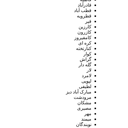
قادرآباد
قطب آباد
قطرویه
قیر
کارزین
کازرون
کامفیروز
کره ای
کنارتخته
کوار
گراش
گله دار
لار
لامرد
لپویی
لطیفی
مبارک آباد دیز
مرودشت
مشکان
مصیری
مهر
میمند
نوبندگان