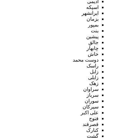
ادیمی
اسپکه
ایرانشهر
بزمان
بمپور
بنت
پیشین
جالق
چابهار
خاش
دوست محمد
راسک
زابل
زابلی
زهک
سراوان
سرباز
سوران
سیرکان
علی اکبر
فنوج
قصرقند
کنارک
گشت