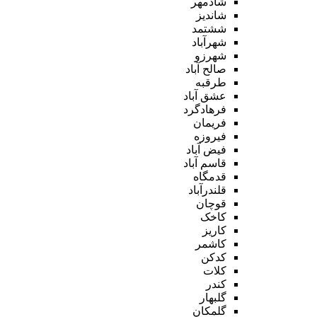
شادمهر
شاندیز
ششتمد
شهرآباد
شهرزو
صالح آباد
طرقبه
عشق آباد
فرهادگرد
فریمان
فیروزه
فیض آباد
قاسم آباد
قدمگاه
قلندرآباد
قوچان
کاخک
کاریز
کاشمر
کدکن
کلات
کندر
گلبهار
گلمکان