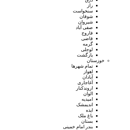
راز
سنخواست
شوقان
شیروان
صفی آباد
فاروج
قاضی
گرمه
لوجلی
بازگشت
خوزستان
تمام شهر‌ها
اهواز
آبادان
آغاجاری
اروندکنار
الوان
امیدیه
اندیمشک
ایذه
باغ ملک
بستان
بندر امام خمینی