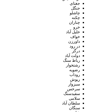
جغتای
جنگل
چاشلو
چکنه
چناران
خرو
خلیل آباد
خواف
داورزن
در رود
درگز
دولت آباد
رباط سنگ
رشتخوار
رضویه
روداب
ریوش
سبزوار
سرخس
سفیدسنگ
سلامی
سلطان آباد
سنگان