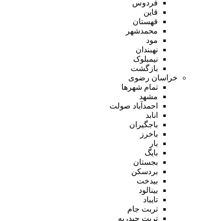
فردوس
قاین
قهستان
محمدشهر
مود
نهبندان
نیمبلوک
بازگشت
خراسان رضوی
تمام شهر‌ها
مشهد
احمدآباد صولت
انابد
باجگیران
باخرز
بار
بایگ
بجستان
بردسکن
بیدخت
بینالود
تایباد
تربت جام
تربت حیدریه