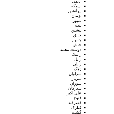
ادیمی
اسپکه
ایرانشهر
بزمان
بمپور
بنت
پیشین
جالق
چابهار
خاش
دوست محمد
راسک
زابل
زابلی
زهک
سراوان
سرباز
سوران
سیرکان
علی اکبر
فنوج
قصرقند
کنارک
گشت