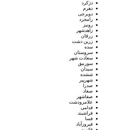
دژکرد
دهرم
دوبرجی
رامجرد
رونیز
زاهدشهر
زرقان
زرین دشت
سده
سروستان
سعادت شهر
سورمق
سیدان
ششده
شهرپیر
صدرا
صغاد
صفاشهر
علامرودشت
فدامی
فراشبند
فسا
فیروزآباد
قائمیه