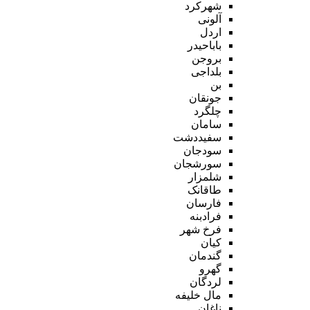
شهرکرد
آلونی
اردل
باباحیدر
بروجن
بلداجی
بن
جونقان
چلگرد
سامان
سفیددشت
سودجان
سورشجان
شلمزار
طاقانک
فارسان
فرادبنه
فرخ شهر
کیان
گندمان
گهرو
لردگان
مال خلیفه
ناغان