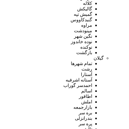
کلاله
گالیکش
گمیش تپه
گنبدکاووس
مراوه
مینودشت
نگین شهر
نوده خاندوز
نوکنده
بازگشت
گیلان
تمام شهر‌ها
رشت
آستارا
آستانه اشرفیه
احمدسر گوراب
اسالم
اطاقور
املش
بازارجمعه
بره سر
بندرانزلی
پره سر