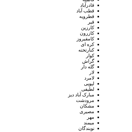
قادرآباد
قطب آباد
قطرویه
قیر
کارزین
کازرون
کامفیروز
کره ای
کنارتخته
کوار
گراش
گله دار
لار
لامرد
لپویی
لطیفی
مبارک آباد دیز
مرودشت
مشکان
مصیری
مهر
میمند
نوبندگان