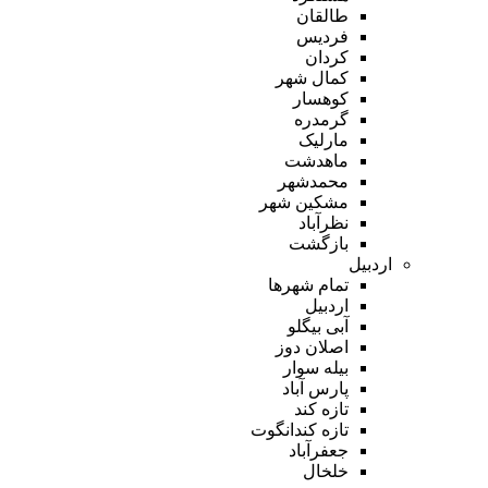
طالقان
فردیس
کردان
کمال شهر
کوهسار
گرمدره
مارلیک
ماهدشت
محمدشهر
مشکین شهر
نظرآباد
بازگشت
اردبیل
تمام شهر‌ها
اردبیل
آبی بیگلو
اصلان دوز
بیله سوار
پارس آباد
تازه کند
تازه کندانگوت
جعفرآباد
خلخال