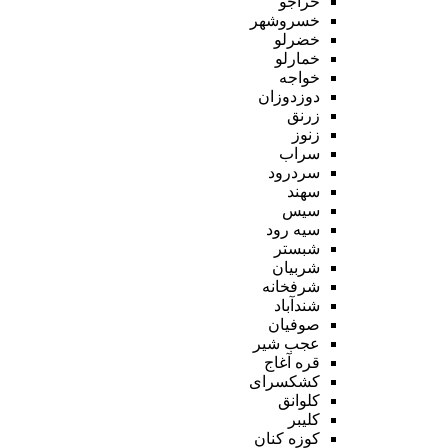
خراجو
خسروشهر
خضرلو
خمارلو
خواجه
دوزدوزان
زرنق
زنوز
سراب
سردرود
سهند
سیس
سیه رود
شبستر
شربیان
شرفخانه
شندآباد
صوفیان
عجب شیر
قره آغاج
کشکسرای
کلوانق
کلیبر
کوزه کنان