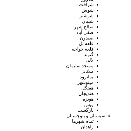
شرافت
شوش
شوشتر
شیبان
صالح شهر
صفی آباد
صیدون
قلعه تل
قلعه خواجه
گتوند
لالی
مسجد سلیمان
ملاثانی
میانرود
مینوشهر
هفتگل
هندیجان
هویزه
ویس
بازگشت
سیستان و بلوچستان
تمام شهر‌ها
زاهدان