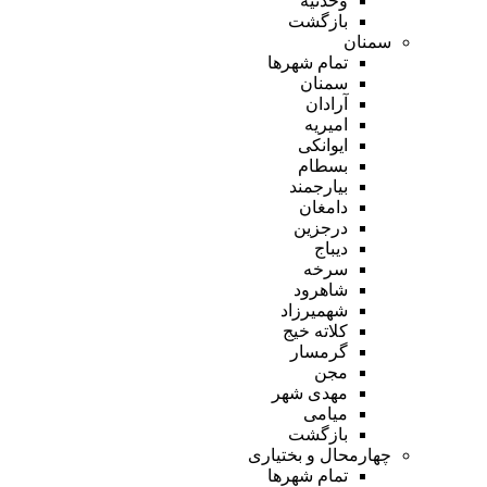
وحدتیه
بازگشت
سمنان
تمام شهر‌ها
سمنان
آرادان
امیریه
ایوانکی
بسطام
بیارجمند
دامغان
درجزین
دیباج
سرخه
شاهرود
شهمیرزاد
کلاته خیج
گرمسار
مجن
مهدی شهر
میامی
بازگشت
چهارمحال و بختیاری
تمام شهر‌ها