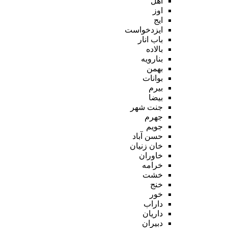
اهل
اوز
ایج
ایزدخواست
باب انار
بالاده
بنارویه
بهمن
بوانات
بیرم
بیضا
جنت شهر
جهرم
جویم
حسن آباد
خان زنیان
خاوران
خرامه
خشت
خنج
خور
داراب
داریان
دبیران