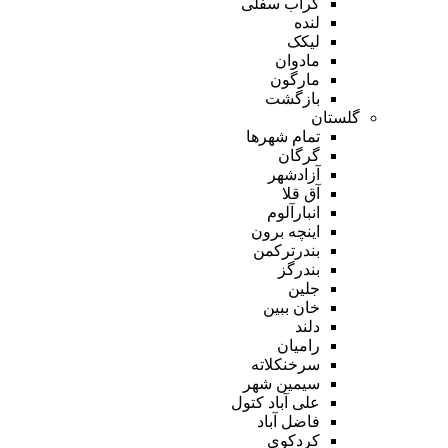
گراب سفلی
لنده
لیکک
مادوان
مارگون
بازگشت
گلستان
تمام شهر‌ها
گرگان
آزادشهر
آق قلا
انبارآلوم
اینچه برون
بندرترکمن
بندرگز
جلین
خان ببین
دلند
رامیان
سرخنکلاته
سیمین شهر
علی آباد کتول
فاضل آباد
کردکوی