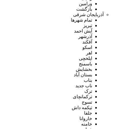
ورامین
بازگشت
آذربایجان شرقی
تمام شهر‌ها
تبریز
آبش احمد
آذرشهر
آقکند
اسکو
اهر
ایلخچی
باسمنج
بخشایش
بستان آباد
بناب
ناب جدید
ترک
ترکمانچای
تسوج
تیکمه داش
جلفا
خاروانا
خامنه