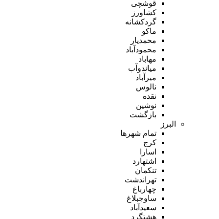
قوشچی
کشاورز
گردکشانه
ماکو
محمدیار
محمودآباد
مهاباد
میاندوآب
میرآباد
نالوس
نقده
نوشین
بازگشت
البرز
تمام شهر‌ها
کرج
اسارا
اشتهارد
تنکمان
تهراندشت
چهارباغ
ساوجبلاغ
سعیدآباد
هشتگرد