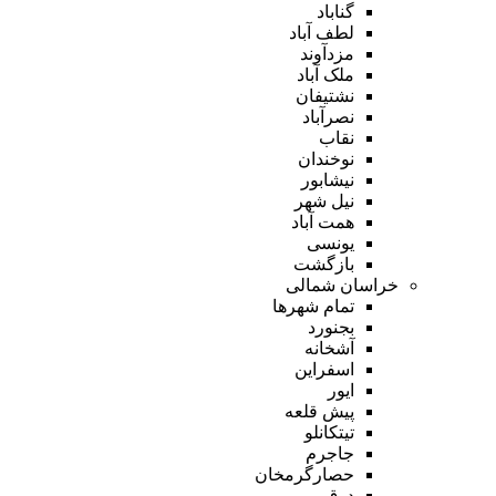
گناباد
لطف آباد
مزدآوند
ملک آباد
نشتیفان
نصرآباد
نقاب
نوخندان
نیشابور
نیل شهر
همت آباد
یونسی
بازگشت
خراسان شمالی
تمام شهر‌ها
بجنورد
آشخانه
اسفراین
ایور
پیش قلعه
تیتکانلو
جاجرم
حصارگرمخان
درق