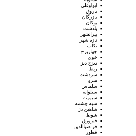
ایواوغلی
باروق
بازرگان
بوکان
پلدشت
پیرانشهر
تازه شهر
تکاب
چهاربرج
خوی
دیزج دیز
ربط
سردشت
سرو
سلماس
سیلوانه
سیمینه
سیه چشمه
شاهین دژ
شوط
فیرورق
قر ضیاالدین
قطور