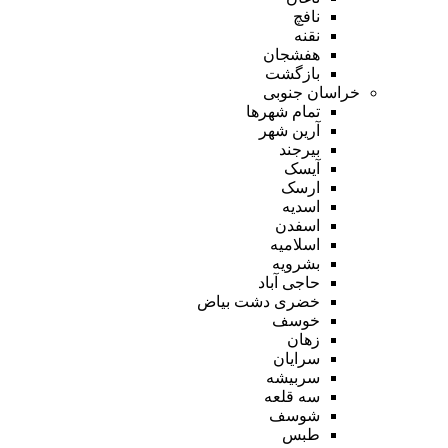
نافچ
نقنه
هفشجان
بازگشت
خراسان جنوبی
تمام شهر‌ها
آرین شهر
بیرجند
آیسک
ارسک
اسدیه
اسفدن
اسلامیه
بشرویه
حاجی آباد
خضری دشت بیاض
خوسف
زهان
سرایان
سربیشه
سه قلعه
شوسف
طبس