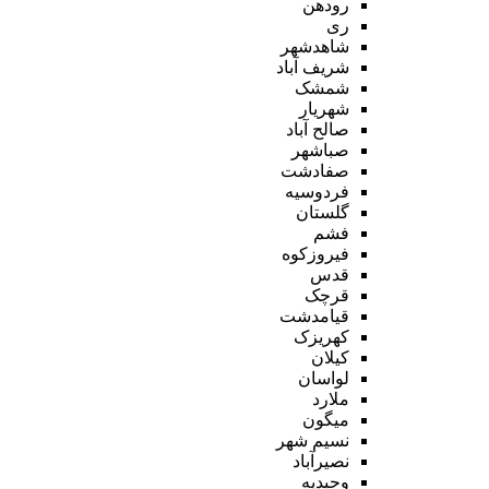
رودهن
ری
شاهدشهر
شریف آباد
شمشک
شهریار
صالح آباد
صباشهر
صفادشت
فردوسیه
گلستان
فشم
فیروزکوه
قدس
قرچک
قیامدشت
کهریزک
کیلان
لواسان
ملارد
میگون
نسیم شهر
نصیرآباد
وحیدیه