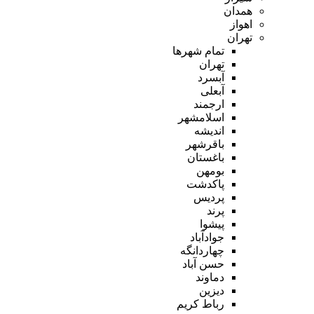
همدان
اهواز
تهران
تمام شهر‌ها
تهران
آبسرد
آبعلی
ارجمند
اسلامشهر
اندیشه
باقرشهر
باغستان
بومهن
پاکدشت
پردیس
پرند
پیشوا
جوادآباد
چهاردانگه
حسن آباد
دماوند
دیزین
رباط کریم