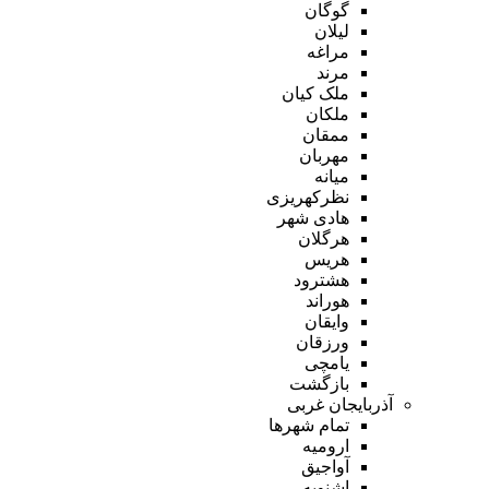
گوگان
لیلان
مراغه
مرند
ملک کیان
ملکان
ممقان
مهربان
میانه
نظرکهریزی
هادی شهر
هرگلان
هریس
هشترود
هوراند
وایقان
ورزقان
یامچی
بازگشت
آذربایجان غربی
تمام شهر‌ها
ارومیه
آواجیق
اشنویه