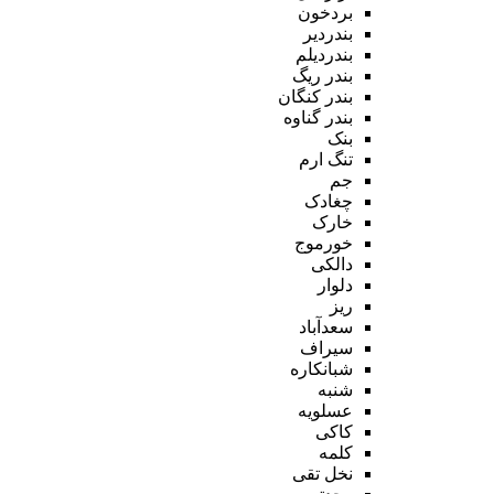
بردخون
بندردیر
بندردیلم
بندر ریگ
بندر کنگان
بندر گناوه
بنک
تنگ ارم
جم
چغادک
خارک
خورموج
دالکی
دلوار
ریز
سعدآباد
سیراف
شبانکاره
شنبه
عسلویه
کاکی
کلمه
نخل تقی