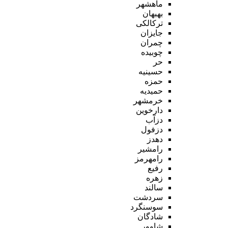
ماهشهر
بهبهان
ترکالکی
جایزان
چمران
چوبیده
حر
حسینیه
حمزه
حمیدیه
خرمشهر
دارخوین
دزآب
دزفول
دهدز
رامشیر
رامهرمز
رفیع
زهره
سالند
سردشت
سوسنگرد
شادگان
شاوور