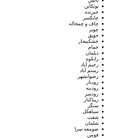
تالش
توتکابن
جیرنده
چابکسر
چاف و چمخاله
چوبر
حویق
خشکبیجار
خمام
دیلمان
رانکوه
رحیم آباد
رستم آباد
رضوانشهر
رودبار
رودبنه
رودسر
زیباکنار
سنگر
سیاهکل
شفت
شلمان
صومعه سرا
فومن