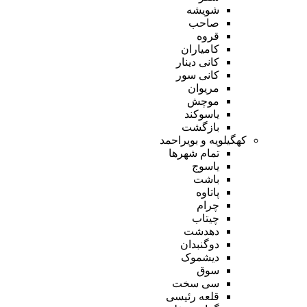
شویشه
صاحب
قروه
کامیاران
کانی دینار
کانی سور
مریوان
موچش
یاسوکند
بازگشت
کهگیلویه و بویراحمد
تمام شهر‌ها
یاسوج
باشت
پاتاوه
چرام
چیتاب
دهدشت
دوگنبدان
دیشموک
سوق
سی سخت
قلعه رئیسی