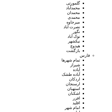
گلمورتی
محمدآباد
محمدان
محمدی
میرجاوه
نصرت آباد
نگور
نوک آباد
نیکشهر
هیدوچ
بازگشت
فارس
تمام شهر‌ها
شیراز
آباده
آباده طشک
اردکان
ارسنجان
استهبان
اشکنان
افزر
اقلید
امام شهر