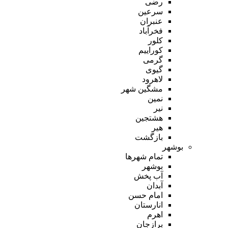
رضی
سرعین
عنبران
فخرآباد
کلور
کوراییم
گرمی
گیوی
لاهرود
مشگین شهر
نمین
نیر
هشتجین
هیر
بازگشت
بوشهر
تمام شهر‌ها
بوشهر
آب پخش
آبدان
امام حسن
انارستان
اهرم
برازجان