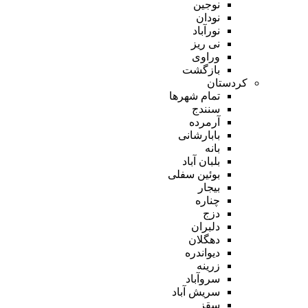
نوجین
نودان
نورآباد
نی ریز
وراوی
بازگشت
کردستان
تمام شهر‌ها
سنندج
آرمرده
بابارشانی
بانه
بلبان آباد
بوئین سفلی
بیجار
چناره
دزج
دلبران
دهگلان
دیواندره
زرینه
سروآباد
سریش آباد
سقز