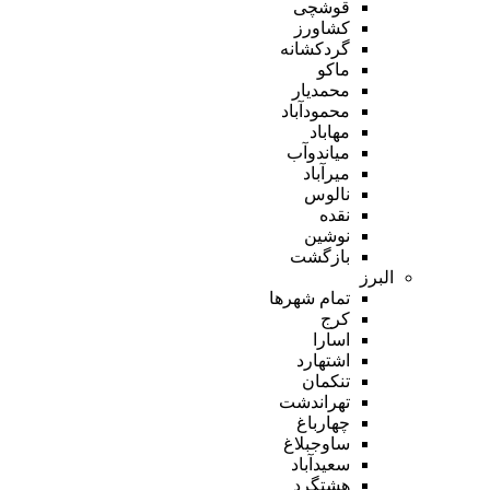
قوشچی
کشاورز
گردکشانه
ماکو
محمدیار
محمودآباد
مهاباد
میاندوآب
میرآباد
نالوس
نقده
نوشین
بازگشت
البرز
تمام شهر‌ها
کرج
اسارا
اشتهارد
تنکمان
تهراندشت
چهارباغ
ساوجبلاغ
سعیدآباد
هشتگرد