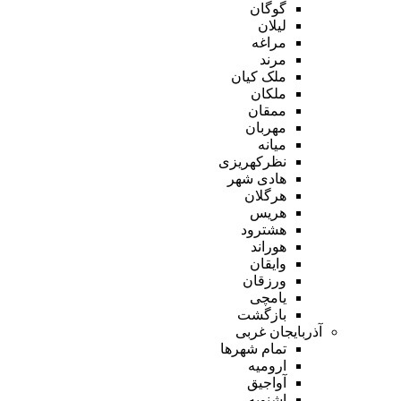
گوگان
لیلان
مراغه
مرند
ملک کیان
ملکان
ممقان
مهربان
میانه
نظرکهریزی
هادی شهر
هرگلان
هریس
هشترود
هوراند
وایقان
ورزقان
یامچی
بازگشت
آذربایجان غربی
تمام شهر‌ها
ارومیه
آواجیق
اشنویه