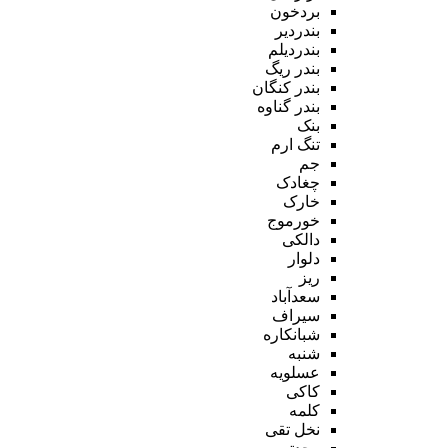
بردخون
بندردیر
بندردیلم
بندر ریگ
بندر کنگان
بندر گناوه
بنک
تنگ ارم
جم
چغادک
خارک
خورموج
دالکی
دلوار
ریز
سعدآباد
سیراف
شبانکاره
شنبه
عسلویه
کاکی
کلمه
نخل تقی