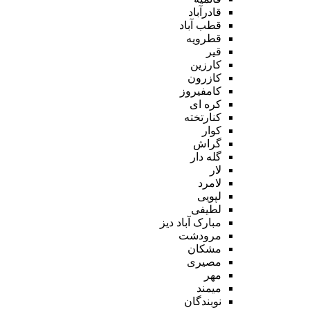
قادرآباد
قطب آباد
قطرویه
قیر
کارزین
کازرون
کامفیروز
کره ای
کنارتخته
کوار
گراش
گله دار
لار
لامرد
لپویی
لطیفی
مبارک آباد دیز
مرودشت
مشکان
مصیری
مهر
میمند
نوبندگان