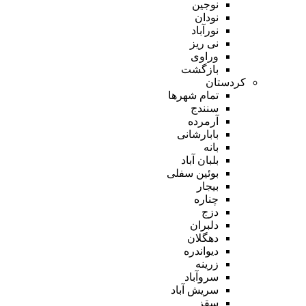
نوجین
نودان
نورآباد
نی ریز
وراوی
بازگشت
کردستان
تمام شهر‌ها
سنندج
آرمرده
بابارشانی
بانه
بلبان آباد
بوئین سفلی
بیجار
چناره
دزج
دلبران
دهگلان
دیواندره
زرینه
سروآباد
سریش آباد
سقز