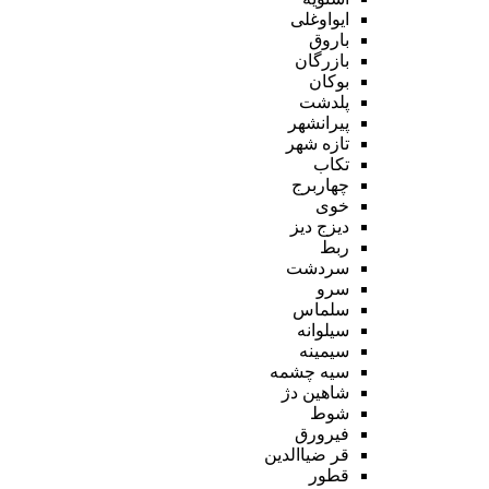
ایواوغلی
باروق
بازرگان
بوکان
پلدشت
پیرانشهر
تازه شهر
تکاب
چهاربرج
خوی
دیزج دیز
ربط
سردشت
سرو
سلماس
سیلوانه
سیمینه
سیه چشمه
شاهین دژ
شوط
فیرورق
قر ضیاالدین
قطور