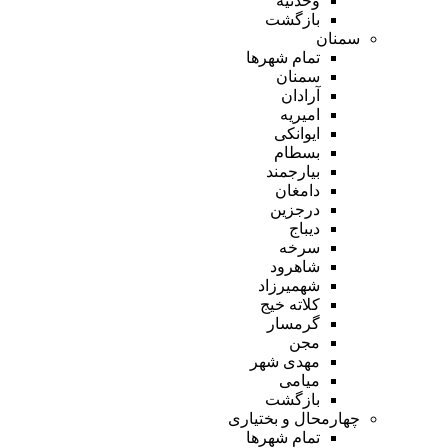
وحدتیه
بازگشت
سمنان
تمام شهر‌ها
سمنان
آرادان
امیریه
ایوانکی
بسطام
بیارجمند
دامغان
درجزین
دیباج
سرخه
شاهرود
شهمیرزاد
کلاته خیج
گرمسار
مجن
مهدی شهر
میامی
بازگشت
چهارمحال و بختیاری
تمام شهر‌ها