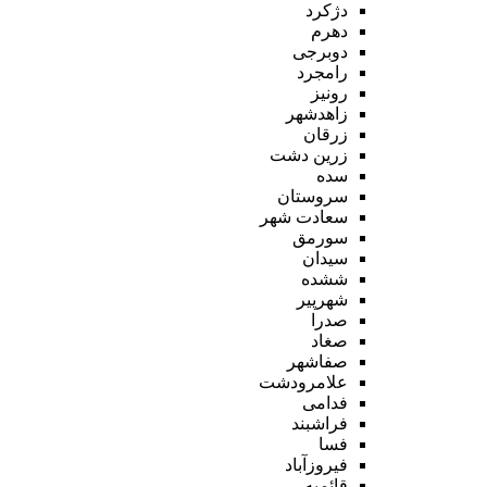
دژکرد
دهرم
دوبرجی
رامجرد
رونیز
زاهدشهر
زرقان
زرین دشت
سده
سروستان
سعادت شهر
سورمق
سیدان
ششده
شهرپیر
صدرا
صغاد
صفاشهر
علامرودشت
فدامی
فراشبند
فسا
فیروزآباد
قائمیه