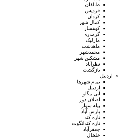
طالقان
فردیس
کردان
کمال شهر
کوهسار
گرمدره
مارلیک
ماهدشت
محمدشهر
مشکین شهر
نظرآباد
بازگشت
اردبیل
تمام شهر‌ها
اردبیل
آبی بیگلو
اصلان دوز
بیله سوار
پارس آباد
تازه کند
تازه کندانگوت
جعفرآباد
خلخال