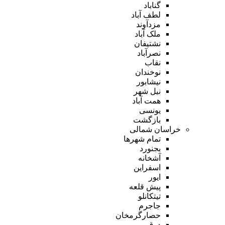
گناباد
لطف آباد
مزدآوند
ملک آباد
نشتیفان
نصرآباد
نقاب
نوخندان
نیشابور
نیل شهر
همت آباد
یونسی
بازگشت
خراسان شمالی
تمام شهر‌ها
بجنورد
آشخانه
اسفراین
ایور
پیش قلعه
تیتکانلو
جاجرم
حصارگرمخان
درق