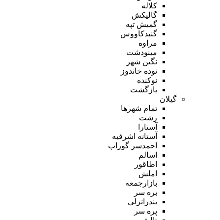
کلاله
گالیکش
گمیش تپه
گنبدکاووس
مراوه
مینودشت
نگین شهر
نوده خاندوز
نوکنده
بازگشت
گیلان
تمام شهر‌ها
رشت
آستارا
آستانه اشرفیه
احمدسر گوراب
اسالم
اطاقور
املش
بازارجمعه
بره سر
بندرانزلی
پره سر