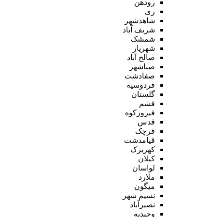
رودهن
ری
شاهدشهر
شریف آباد
شمشک
شهریار
صالح آباد
صباشهر
صفادشت
فردوسیه
گلستان
فشم
فیروزکوه
قدس
قرچک
قیامدشت
کهریزک
کیلان
لواسان
ملارد
میگون
نسیم شهر
نصیرآباد
وحیدیه