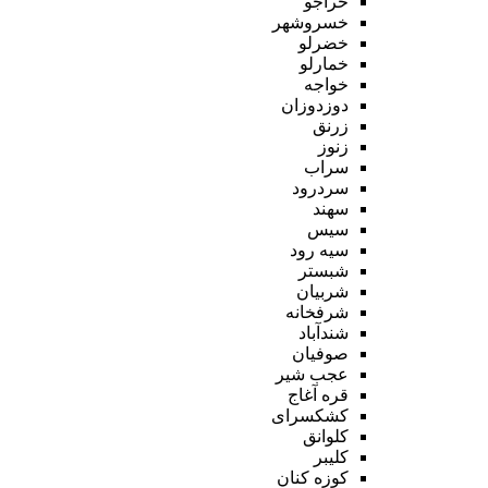
خراجو
خسروشهر
خضرلو
خمارلو
خواجه
دوزدوزان
زرنق
زنوز
سراب
سردرود
سهند
سیس
سیه رود
شبستر
شربیان
شرفخانه
شندآباد
صوفیان
عجب شیر
قره آغاج
کشکسرای
کلوانق
کلیبر
کوزه کنان