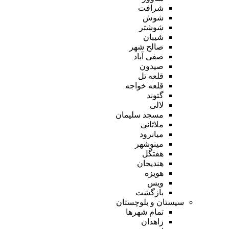
شرافت
شوش
شوشتر
شیبان
صالح شهر
صفی آباد
صیدون
قلعه تل
قلعه خواجه
گتوند
لالی
مسجد سلیمان
ملاثانی
میانرود
مینوشهر
هفتگل
هندیجان
هویزه
ویس
بازگشت
سیستان و بلوچستان
تمام شهر‌ها
زاهدان