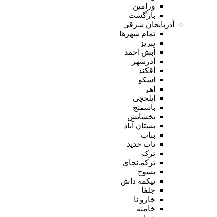
ورامین
بازگشت
آذربایجان شرقی
تمام شهر‌ها
تبریز
آبش احمد
آذرشهر
آقکند
اسکو
اهر
ایلخچی
باسمنج
بخشایش
بستان آباد
بناب
ناب جدید
ترک
ترکمانچای
تسوج
تیکمه داش
جلفا
خاروانا
خامنه