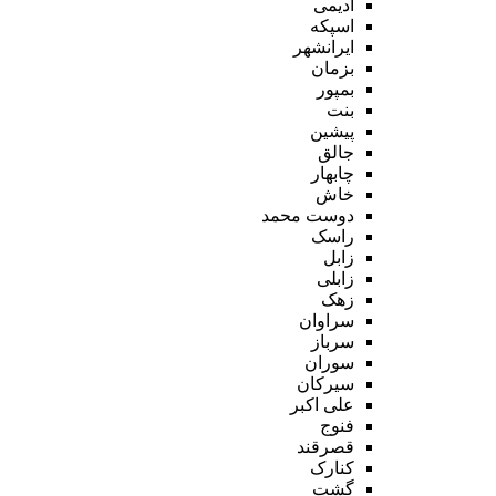
ادیمی
اسپکه
ایرانشهر
بزمان
بمپور
بنت
پیشین
جالق
چابهار
خاش
دوست محمد
راسک
زابل
زابلی
زهک
سراوان
سرباز
سوران
سیرکان
علی اکبر
فنوج
قصرقند
کنارک
گشت