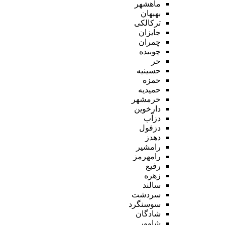
ماهشهر
بهبهان
ترکالکی
جایزان
چمران
چوبیده
حر
حسینیه
حمزه
حمیدیه
خرمشهر
دارخوین
دزآب
دزفول
دهدز
رامشیر
رامهرمز
رفیع
زهره
سالند
سردشت
سوسنگرد
شادگان
شاوور