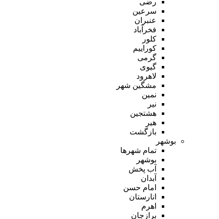
رضی
سرعین
عنبران
فخرآباد
کلور
کوراییم
گرمی
گیوی
لاهرود
مشگین شهر
نمین
نیر
هشتجین
هیر
بازگشت
بوشهر
تمام شهر‌ها
بوشهر
آب پخش
آبدان
امام حسن
انارستان
اهرم
برازجان