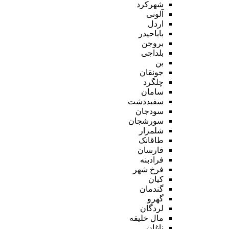
شهرکرد
آلونی
اردل
باباحیدر
بروجن
بلداجی
بن
جونقان
چلگرد
سامان
سفیددشت
سودجان
سورشجان
شلمزار
طاقانک
فارسان
فرادبنه
فرخ شهر
کیان
گندمان
گهرو
لردگان
مال خلیفه
ناغان