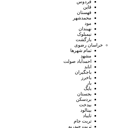
فردوس
قاین
قهستان
محمدشهر
مود
نهبندان
نیمبلوک
بازگشت
خراسان رضوی
تمام شهر‌ها
مشهد
احمدآباد صولت
انابد
باجگیران
باخرز
بار
بایگ
بجستان
بردسکن
بیدخت
بینالود
تایباد
تربت جام
تربت حیدریه