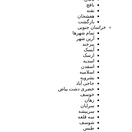
نافچ
نقنه
هفشجان
بازگشت
خراسان جنوبی
تمام شهر‌ها
آرین شهر
بیرجند
آیسک
ارسک
اسدیه
اسفدن
اسلامیه
بشرویه
حاجی آباد
خضری دشت بیاض
خوسف
زهان
سرایان
سربیشه
سه قلعه
شوسف
طبس