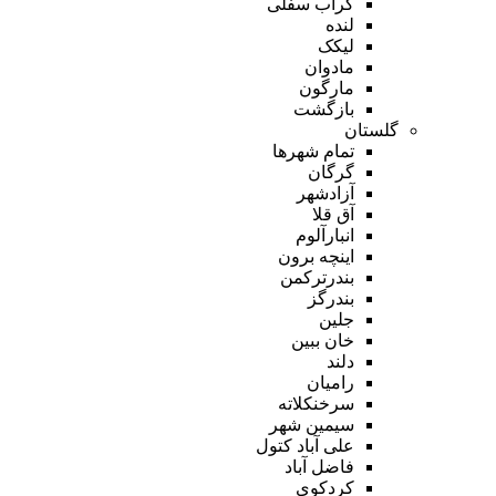
گراب سفلی
لنده
لیکک
مادوان
مارگون
بازگشت
گلستان
تمام شهر‌ها
گرگان
آزادشهر
آق قلا
انبارآلوم
اینچه برون
بندرترکمن
بندرگز
جلین
خان ببین
دلند
رامیان
سرخنکلاته
سیمین شهر
علی آباد کتول
فاضل آباد
کردکوی