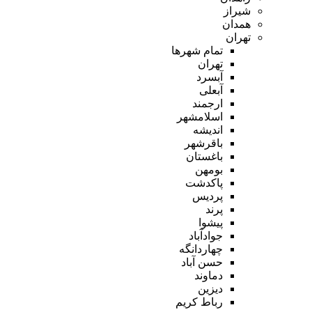
شیراز
همدان
تهران
تمام شهر‌ها
تهران
آبسرد
آبعلی
ارجمند
اسلامشهر
اندیشه
باقرشهر
باغستان
بومهن
پاکدشت
پردیس
پرند
پیشوا
جوادآباد
چهاردانگه
حسن آباد
دماوند
دیزین
رباط کریم