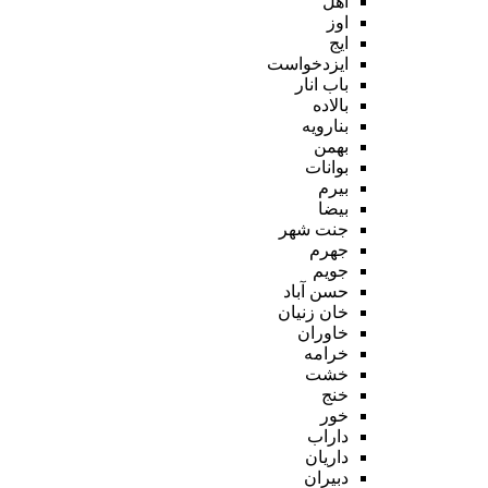
اهل
اوز
ایج
ایزدخواست
باب انار
بالاده
بنارویه
بهمن
بوانات
بیرم
بیضا
جنت شهر
جهرم
جویم
حسن آباد
خان زنیان
خاوران
خرامه
خشت
خنج
خور
داراب
داریان
دبیران