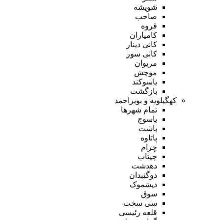
شویشه
صاحب
قروه
کامیاران
کانی دینار
کانی سور
مریوان
موچش
یاسوکند
بازگشت
کهگیلویه و بویراحمد
تمام شهر‌ها
یاسوج
باشت
پاتاوه
چرام
چیتاب
دهدشت
دوگنبدان
دیشموک
سوق
سی سخت
قلعه رئیسی