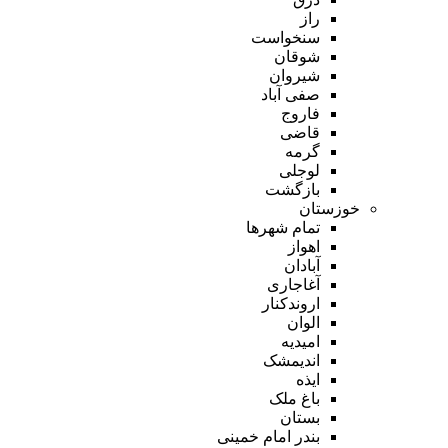
راز
سنخواست
شوقان
شیروان
صفی آباد
فاروج
قاضی
گرمه
لوجلی
بازگشت
خوزستان
تمام شهر‌ها
اهواز
آبادان
آغاجاری
اروندکنار
الوان
امیدیه
اندیمشک
ایذه
باغ ملک
بستان
بندر امام خمینی