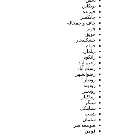
تالش
توتکابن
جیرنده
چابکسر
چاف و چمخاله
چوبر
حویق
خشکبیجار
خمام
دیلمان
رانکوه
رحیم آباد
رستم آباد
رضوانشهر
رودبار
رودبنه
رودسر
زیباکنار
سنگر
سیاهکل
شفت
شلمان
صومعه سرا
فومن