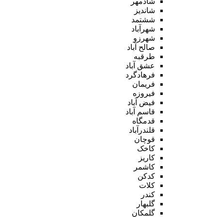
شادمهر
شاندیز
ششتمد
شهرآباد
شهرزو
صالح آباد
طرقبه
عشق آباد
فرهادگرد
فریمان
فیروزه
فیض آباد
قاسم آباد
قدمگاه
قلندرآباد
قوچان
کاخک
کاریز
کاشمر
کدکن
کلات
کندر
گلبهار
گلمکان