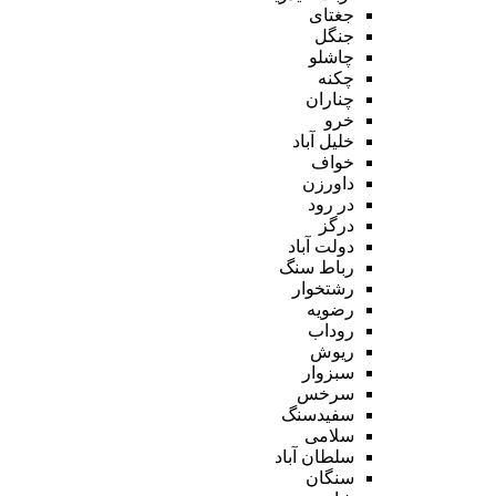
جغتای
جنگل
چاشلو
چکنه
چناران
خرو
خلیل آباد
خواف
داورزن
در رود
درگز
دولت آباد
رباط سنگ
رشتخوار
رضویه
روداب
ریوش
سبزوار
سرخس
سفیدسنگ
سلامی
سلطان آباد
سنگان