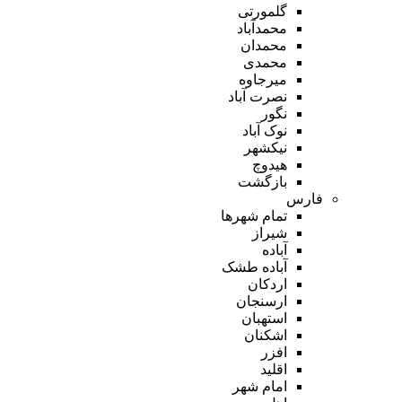
گلمورتی
محمدآباد
محمدان
محمدی
میرجاوه
نصرت آباد
نگور
نوک آباد
نیکشهر
هیدوچ
بازگشت
فارس
تمام شهر‌ها
شیراز
آباده
آباده طشک
اردکان
ارسنجان
استهبان
اشکنان
افزر
اقلید
امام شهر