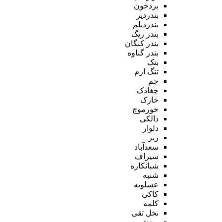
بردخون
بندردیر
بندردیلم
بندر ریگ
بندر کنگان
بندر گناوه
بنک
تنگ ارم
جم
چغادک
خارک
خورموج
دالکی
دلوار
ریز
سعدآباد
سیراف
شبانکاره
شنبه
عسلویه
کاکی
کلمه
نخل تقی