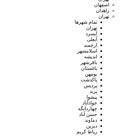
اصفهان
زاهدان
تهران
تمام شهر‌ها
تهران
آبسرد
آبعلی
ارجمند
اسلامشهر
اندیشه
باقرشهر
باغستان
بومهن
پاکدشت
پردیس
پرند
پیشوا
جوادآباد
چهاردانگه
حسن آباد
دماوند
دیزین
رباط کریم