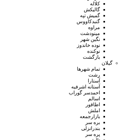
کلاله
گالیکش
گمیش تپه
گنبدکاووس
مراوه
مینودشت
نگین شهر
نوده خاندوز
نوکنده
بازگشت
گیلان
تمام شهر‌ها
رشت
آستارا
آستانه اشرفیه
احمدسر گوراب
اسالم
اطاقور
املش
بازارجمعه
بره سر
بندرانزلی
پره سر