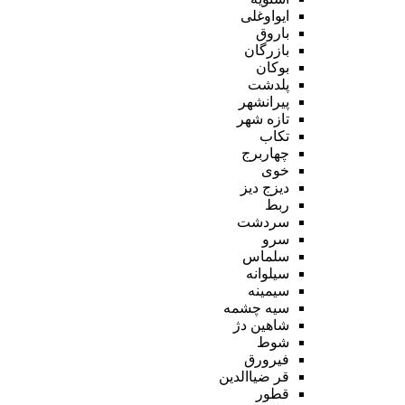
ایواوغلی
باروق
بازرگان
بوکان
پلدشت
پیرانشهر
تازه شهر
تکاب
چهاربرج
خوی
دیزج دیز
ربط
سردشت
سرو
سلماس
سیلوانه
سیمینه
سیه چشمه
شاهین دژ
شوط
فیرورق
قر ضیاالدین
قطور