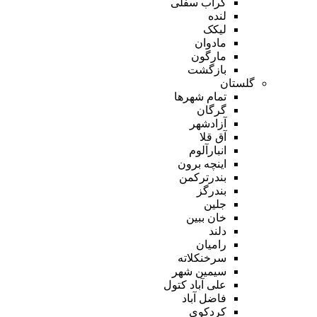
گراب سفلی
لنده
لیکک
مادوان
مارگون
بازگشت
گلستان
تمام شهر‌ها
گرگان
آزادشهر
آق قلا
انبارآلوم
اینچه برون
بندرترکمن
بندرگز
جلین
خان ببین
دلند
رامیان
سرخنکلاته
سیمین شهر
علی آباد کتول
فاضل آباد
کردکوی