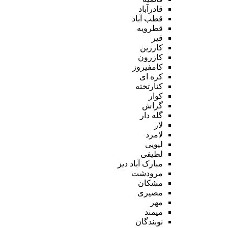
قادرآباد
قطب آباد
قطرویه
قیر
کارزین
کازرون
کامفیروز
کره ای
کنارتخته
کوار
گراش
گله دار
لار
لامرد
لپویی
لطیفی
مبارک آباد دیز
مرودشت
مشکان
مصیری
مهر
میمند
نوبندگان