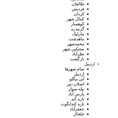
طالقان
فردیس
کردان
کمال شهر
کوهسار
گرمدره
مارلیک
ماهدشت
محمدشهر
مشکین شهر
نظرآباد
بازگشت
اردبیل
تمام شهر‌ها
اردبیل
آبی بیگلو
اصلان دوز
بیله سوار
پارس آباد
تازه کند
تازه کندانگوت
جعفرآباد
خلخال