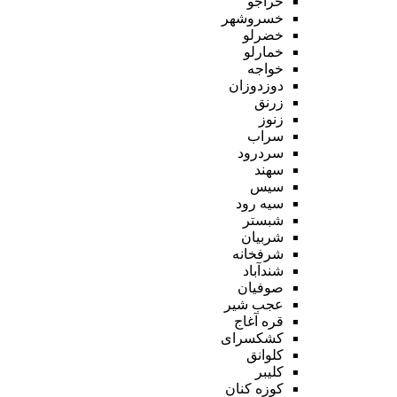
خراجو
خسروشهر
خضرلو
خمارلو
خواجه
دوزدوزان
زرنق
زنوز
سراب
سردرود
سهند
سیس
سیه رود
شبستر
شربیان
شرفخانه
شندآباد
صوفیان
عجب شیر
قره آغاج
کشکسرای
کلوانق
کلیبر
کوزه کنان