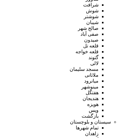
شرافت
شوش
شوشتر
شیبان
صالح شهر
صفی آباد
صیدون
قلعه تل
قلعه خواجه
گتوند
لالی
مسجد سلیمان
ملاثانی
میانرود
مینوشهر
هفتگل
هندیجان
هویزه
ویس
بازگشت
سیستان و بلوچستان
تمام شهر‌ها
زاهدان