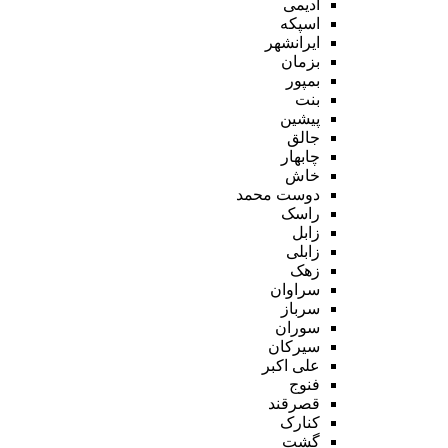
ادیمی
اسپکه
ایرانشهر
بزمان
بمپور
بنت
پیشین
جالق
چابهار
خاش
دوست محمد
راسک
زابل
زابلی
زهک
سراوان
سرباز
سوران
سیرکان
علی اکبر
فنوج
قصرقند
کنارک
گشت