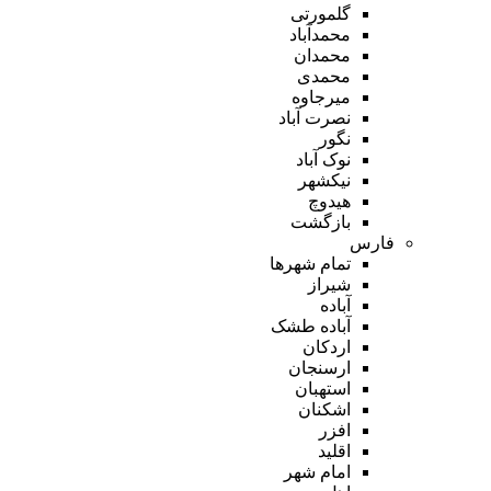
گلمورتی
محمدآباد
محمدان
محمدی
میرجاوه
نصرت آباد
نگور
نوک آباد
نیکشهر
هیدوچ
بازگشت
فارس
تمام شهر‌ها
شیراز
آباده
آباده طشک
اردکان
ارسنجان
استهبان
اشکنان
افزر
اقلید
امام شهر