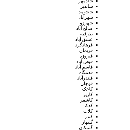
شادمهر
شاندیز
ششتمد
شهرآباد
شهرزو
صالح آباد
طرقبه
عشق آباد
فرهادگرد
فریمان
فیروزه
فیض آباد
قاسم آباد
قدمگاه
قلندرآباد
قوچان
کاخک
کاریز
کاشمر
کدکن
کلات
کندر
گلبهار
گلمکان