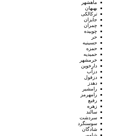
ماهشهر
بهبهان
ترکالکی
جایزان
چمران
چوبیده
حر
حسینیه
حمزه
حمیدیه
خرمشهر
دارخوین
دزآب
دزفول
دهدز
رامشیر
رامهرمز
رفیع
زهره
سالند
سردشت
سوسنگرد
شادگان
شاوور