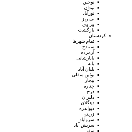
نوجین
نودان
نورآباد
نی ریز
وراوی
بازگشت
کردستان
تمام شهر‌ها
سنندج
آرمرده
بابارشانی
بانه
بلبان آباد
بوئین سفلی
بیجار
چناره
دزج
دلبران
دهگلان
دیواندره
زرینه
سروآباد
سریش آباد
سقز