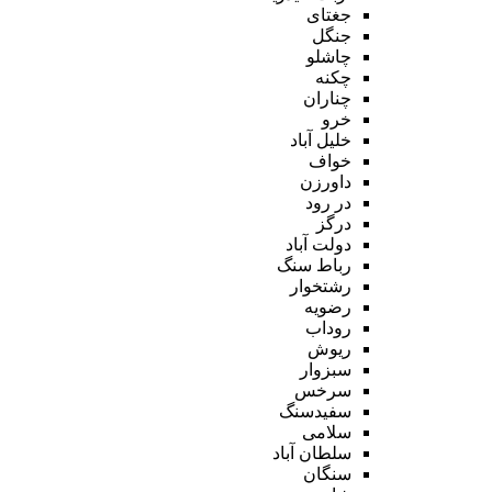
جغتای
جنگل
چاشلو
چکنه
چناران
خرو
خلیل آباد
خواف
داورزن
در رود
درگز
دولت آباد
رباط سنگ
رشتخوار
رضویه
روداب
ریوش
سبزوار
سرخس
سفیدسنگ
سلامی
سلطان آباد
سنگان