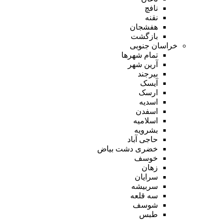
نافچ
نقنه
هفشجان
بازگشت
خراسان جنوبی
تمام شهر‌ها
آرین شهر
بیرجند
آیسک
ارسک
اسدیه
اسفدن
اسلامیه
بشرویه
حاجی آباد
خضری دشت بیاض
خوسف
زهان
سرایان
سربیشه
سه قلعه
شوسف
طبس