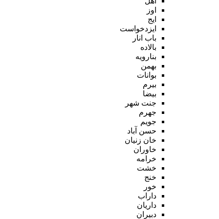
اهل
اوز
ایج
ایزدخواست
باب انار
بالاده
بنارویه
بهمن
بوانات
بیرم
بیضا
جنت شهر
جهرم
جویم
حسن آباد
خان زنیان
خاوران
خرامه
خشت
خنج
خور
داراب
داریان
دبیران