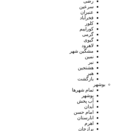
رضی
سرعین
عنبران
فخرآباد
کلور
کوراییم
گرمی
گیوی
لاهرود
مشگین شهر
نمین
نیر
هشتجین
هیر
بازگشت
بوشهر
تمام شهر‌ها
بوشهر
آب پخش
آبدان
امام حسن
انارستان
اهرم
برازجان