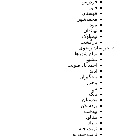
فردوس
قاین
قهستان
محمدشهر
مود
نهبندان
نیمبلوک
بازگشت
خراسان رضوی
تمام شهر‌ها
مشهد
احمدآباد صولت
انابد
باجگیران
باخرز
بار
بایگ
بجستان
بردسکن
بیدخت
بینالود
تایباد
تربت جام
تربت حیدریه