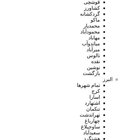
قوشچی
کشاورز
گردکشانه
ماکو
محمدیار
محمودآباد
مهاباد
میاندوآب
میرآباد
نالوس
نقده
نوشین
بازگشت
البرز
تمام شهر‌ها
کرج
اسارا
اشتهارد
تنکمان
تهراندشت
چهارباغ
ساوجبلاغ
سعیدآباد
هشتگرد