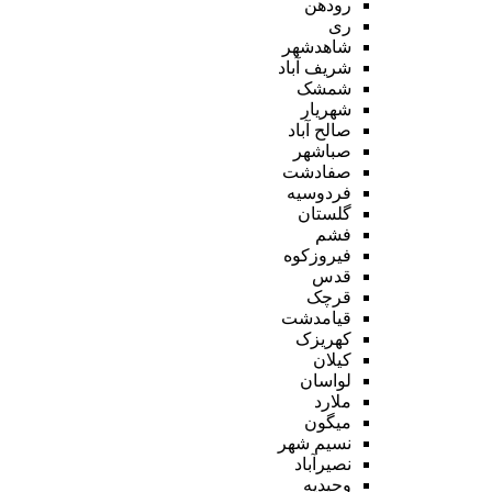
رودهن
ری
شاهدشهر
شریف آباد
شمشک
شهریار
صالح آباد
صباشهر
صفادشت
فردوسیه
گلستان
فشم
فیروزکوه
قدس
قرچک
قیامدشت
کهریزک
کیلان
لواسان
ملارد
میگون
نسیم شهر
نصیرآباد
وحیدیه