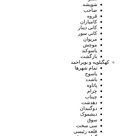
شویشه
صاحب
قروه
کامیاران
کانی دینار
کانی سور
مریوان
موچش
یاسوکند
بازگشت
کهگیلویه و بویراحمد
تمام شهر‌ها
یاسوج
باشت
پاتاوه
چرام
چیتاب
دهدشت
دوگنبدان
دیشموک
سوق
سی سخت
قلعه رئیسی