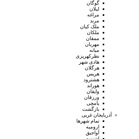
گوگان
لیلان
مراغه
مرند
ملک کیان
ملکان
ممقان
مهربان
میانه
نظرکهریزی
هادی شهر
هرگلان
هریس
هشترود
هوراند
وایقان
ورزقان
یامچی
بازگشت
آذربایجان غربی
تمام شهر‌ها
ارومیه
آواجیق
اشنویه