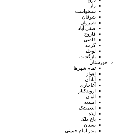
راز
سنخواست
شوقان
شیروان
صفی آباد
فاروج
قاضی
گرمه
لوجلی
بازگشت
خوزستان
تمام شهر‌ها
اهواز
آبادان
آغاجاری
اروندکنار
الوان
امیدیه
اندیمشک
ایذه
باغ ملک
بستان
بندر امام خمینی