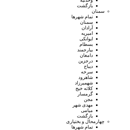
وحدتیه
بازگشت
سمنان
تمام شهر‌ها
سمنان
آرادان
امیریه
ایوانکی
بسطام
بیارجمند
دامغان
درجزین
دیباج
سرخه
شاهرود
شهمیرزاد
کلاته خیج
گرمسار
مجن
مهدی شهر
میامی
بازگشت
چهارمحال و بختیاری
تمام شهر‌ها