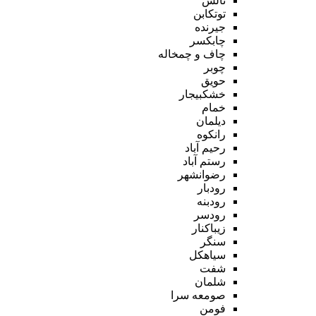
تالش
توتکابن
جیرنده
چابکسر
چاف و چمخاله
چوبر
حویق
خشکبیجار
خمام
دیلمان
رانکوه
رحیم آباد
رستم آباد
رضوانشهر
رودبار
رودبنه
رودسر
زیباکنار
سنگر
سیاهکل
شفت
شلمان
صومعه سرا
فومن