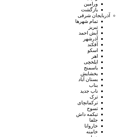
ورامین
بازگشت
آذربایجان شرقی
تمام شهر‌ها
تبریز
آبش احمد
آذرشهر
آقکند
اسکو
اهر
ایلخچی
باسمنج
بخشایش
بستان آباد
بناب
ناب جدید
ترک
ترکمانچای
تسوج
تیکمه داش
جلفا
خاروانا
خامنه