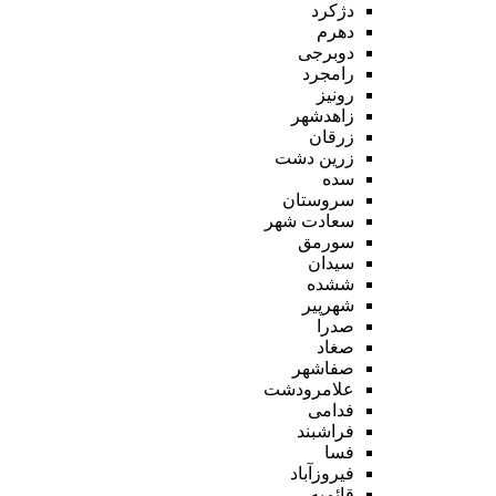
دژکرد
دهرم
دوبرجی
رامجرد
رونیز
زاهدشهر
زرقان
زرین دشت
سده
سروستان
سعادت شهر
سورمق
سیدان
ششده
شهرپیر
صدرا
صغاد
صفاشهر
علامرودشت
فدامی
فراشبند
فسا
فیروزآباد
قائمیه