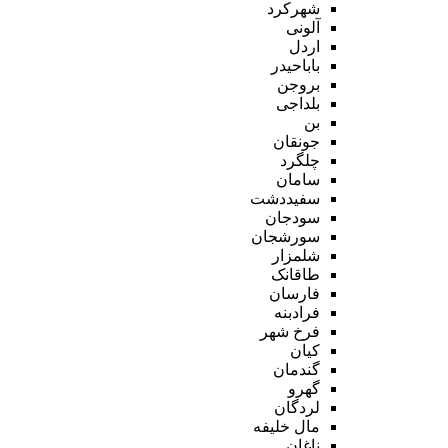
شهرکرد
آلونی
اردل
باباحیدر
بروجن
بلداجی
بن
جونقان
چلگرد
سامان
سفیددشت
سودجان
سورشجان
شلمزار
طاقانک
فارسان
فرادبنه
فرخ شهر
کیان
گندمان
گهرو
لردگان
مال خلیفه
ناغان