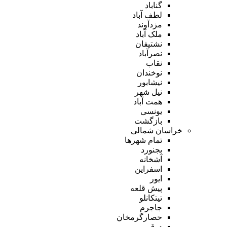
گناباد
لطف آباد
مزدآوند
ملک آباد
نشتیفان
نصرآباد
نقاب
نوخندان
نیشابور
نیل شهر
همت آباد
یونسی
بازگشت
خراسان شمالی
تمام شهر‌ها
بجنورد
آشخانه
اسفراین
ایور
پیش قلعه
تیتکانلو
جاجرم
حصارگرمخان
درق