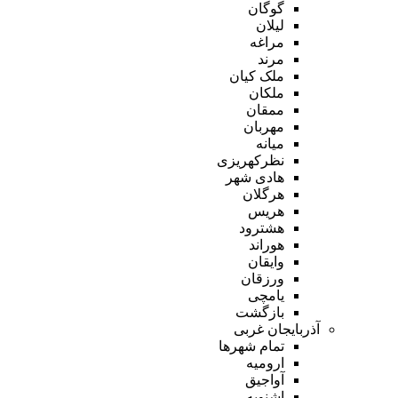
گوگان
لیلان
مراغه
مرند
ملک کیان
ملکان
ممقان
مهربان
میانه
نظرکهریزی
هادی شهر
هرگلان
هریس
هشترود
هوراند
وایقان
ورزقان
یامچی
بازگشت
آذربایجان غربی
تمام شهر‌ها
ارومیه
آواجیق
اشنویه