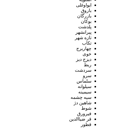
ایواوغلی
باروق
بازرگان
بوکان
پلدشت
پیرانشهر
تازه شهر
تکاب
چهاربرج
خوی
دیزج دیز
ربط
سردشت
سرو
سلماس
سیلوانه
سیمینه
سیه چشمه
شاهین دژ
شوط
فیرورق
قر ضیاالدین
قطور