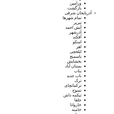
ورامین
بازگشت
آذربایجان شرقی
تمام شهر‌ها
تبریز
آبش احمد
آذرشهر
آقکند
اسکو
اهر
ایلخچی
باسمنج
بخشایش
بستان آباد
بناب
ناب جدید
ترک
ترکمانچای
تسوج
تیکمه داش
جلفا
خاروانا
خامنه