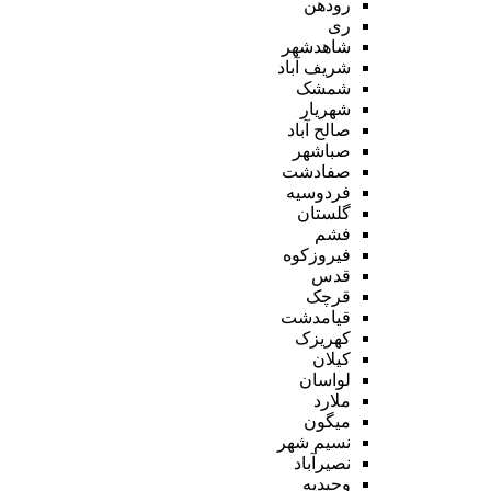
رودهن
ری
شاهدشهر
شریف آباد
شمشک
شهریار
صالح آباد
صباشهر
صفادشت
فردوسیه
گلستان
فشم
فیروزکوه
قدس
قرچک
قیامدشت
کهریزک
کیلان
لواسان
ملارد
میگون
نسیم شهر
نصیرآباد
وحیدیه