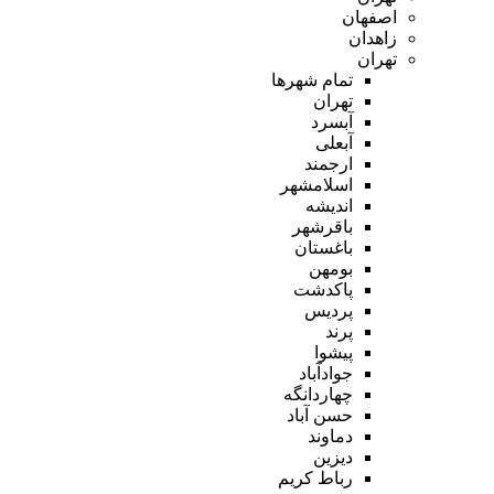
اصفهان
زاهدان
تهران
تمام شهر‌ها
تهران
آبسرد
آبعلی
ارجمند
اسلامشهر
اندیشه
باقرشهر
باغستان
بومهن
پاکدشت
پردیس
پرند
پیشوا
جوادآباد
چهاردانگه
حسن آباد
دماوند
دیزین
رباط کریم