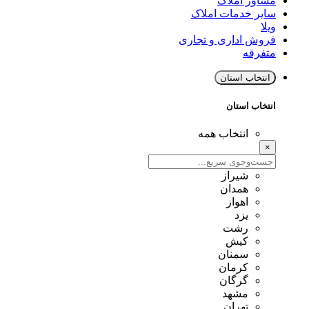
مشاور املاک
سایر خدمات املاک
ویلا
فروش اداری و تجاری
متفرقه
انتخاب استان
انتخاب استان
انتخاب همه
×
شیراز
همدان
اهواز
یزد
رشت
کیش
سمنان
کرمان
گرگان
مشهد
تهران