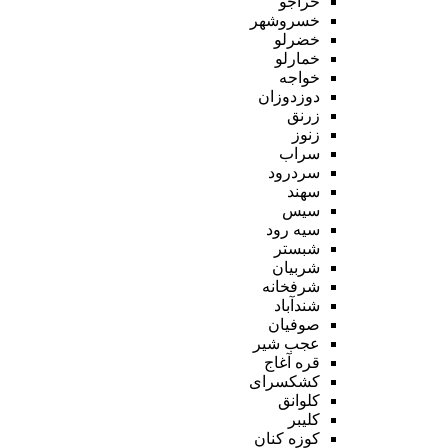
خراجو
خسروشهر
خضرلو
خمارلو
خواجه
دوزدوزان
زرنق
زنوز
سراب
سردرود
سهند
سیس
سیه رود
شبستر
شربیان
شرفخانه
شندآباد
صوفیان
عجب شیر
قره آغاج
کشکسرای
کلوانق
کلیبر
کوزه کنان