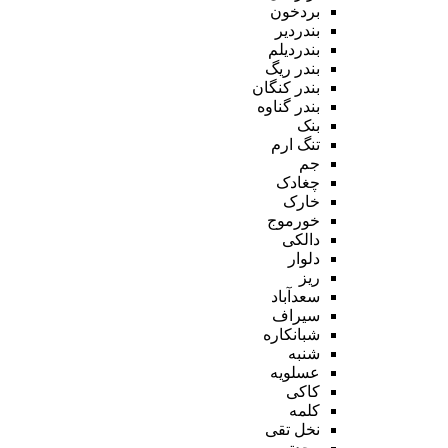
بردخون
بندردیر
بندردیلم
بندر ریگ
بندر کنگان
بندر گناوه
بنک
تنگ ارم
جم
چغادک
خارک
خورموج
دالکی
دلوار
ریز
سعدآباد
سیراف
شبانکاره
شنبه
عسلویه
کاکی
کلمه
نخل تقی