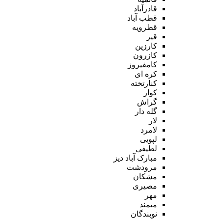
قادرآباد
قطب آباد
قطرویه
قیر
کارزین
کازرون
کامفیروز
کره ای
کنارتخته
کوار
گراش
گله دار
لار
لامرد
لپویی
لطیفی
مبارک آباد دیز
مرودشت
مشکان
مصیری
مهر
میمند
نوبندگان