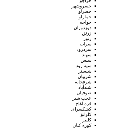
خراجو
خسروشهر
خضرلو
خمارلو
خواجه
دوزدوزان
زرنق
زنوز
سراب
سردرود
سهند
سیس
سیه رود
شبستر
شربیان
شرفخانه
شندآباد
صوفیان
عجب شیر
قره آغاج
کشکسرای
کلوانق
کلیبر
کوزه کنان