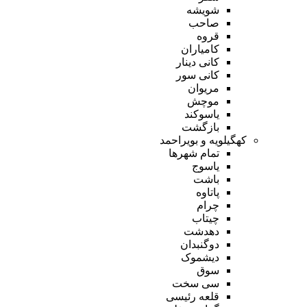
شویشه
صاحب
قروه
کامیاران
کانی دینار
کانی سور
مریوان
موچش
یاسوکند
بازگشت
کهگیلویه و بویراحمد
تمام شهر‌ها
یاسوج
باشت
پاتاوه
چرام
چیتاب
دهدشت
دوگنبدان
دیشموک
سوق
سی سخت
قلعه رئیسی