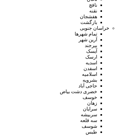
نافچ
نقنه
هفشجان
بازگشت
خراسان جنوبی
تمام شهر‌ها
آرین شهر
بیرجند
آیسک
ارسک
اسدیه
اسفدن
اسلامیه
بشرویه
حاجی آباد
خضری دشت بیاض
خوسف
زهان
سرایان
سربیشه
سه قلعه
شوسف
طبس