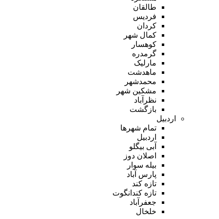
طالقان
فردیس
کردان
کمال شهر
کوهسار
گرمدره
مارلیک
ماهدشت
محمدشهر
مشکین شهر
نظرآباد
بازگشت
اردبیل
تمام شهر‌ها
اردبیل
آبی بیگلو
اصلان دوز
بیله سوار
پارس آباد
تازه کند
تازه کندانگوت
جعفرآباد
خلخال