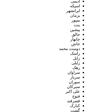
ادیمی
اسپکه
ایرانشهر
بزمان
بمپور
بنت
پیشین
جالق
چابهار
خاش
دوست محمد
راسک
زابل
زابلی
زهک
سراوان
سرباز
سوران
سیرکان
علی اکبر
فنوج
قصرقند
کنارک
گشت