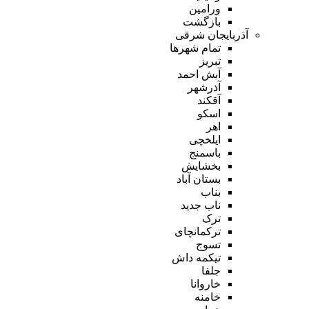
ورامین
بازگشت
آذربایجان شرقی
تمام شهر‌ها
تبریز
آبش احمد
آذرشهر
آقکند
اسکو
اهر
ایلخچی
باسمنج
بخشایش
بستان آباد
بناب
ناب جدید
ترک
ترکمانچای
تسوج
تیکمه داش
جلفا
خاروانا
خامنه