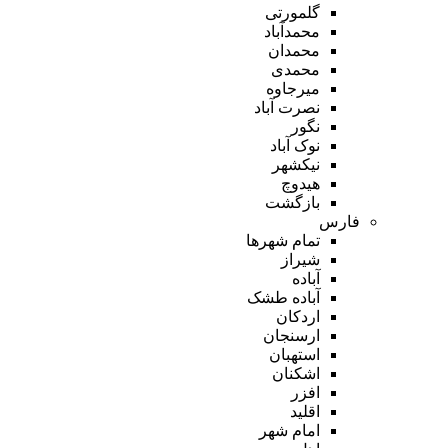
گلمورتی
محمدآباد
محمدان
محمدی
میرجاوه
نصرت آباد
نگور
نوک آباد
نیکشهر
هیدوچ
بازگشت
فارس
تمام شهر‌ها
شیراز
آباده
آباده طشک
اردکان
ارسنجان
استهبان
اشکنان
افزر
اقلید
امام شهر