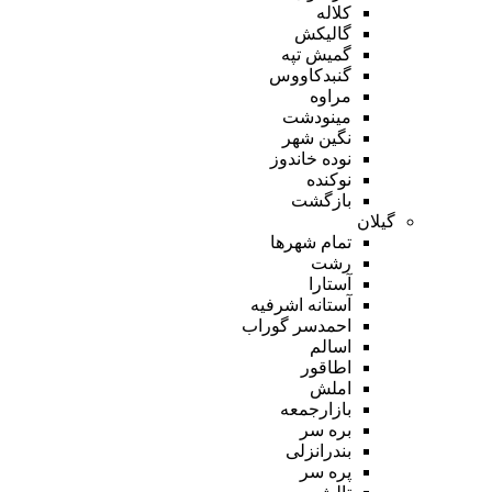
کلاله
گالیکش
گمیش تپه
گنبدکاووس
مراوه
مینودشت
نگین شهر
نوده خاندوز
نوکنده
بازگشت
گیلان
تمام شهر‌ها
رشت
آستارا
آستانه اشرفیه
احمدسر گوراب
اسالم
اطاقور
املش
بازارجمعه
بره سر
بندرانزلی
پره سر