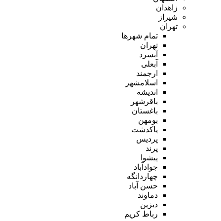
زاهدان
شیراز
تهران
تمام شهر‌ها
تهران
آبسرد
آبعلی
ارجمند
اسلامشهر
اندیشه
باقرشهر
باغستان
بومهن
پاکدشت
پردیس
پرند
پیشوا
جوادآباد
چهاردانگه
حسن آباد
دماوند
دیزین
رباط کریم