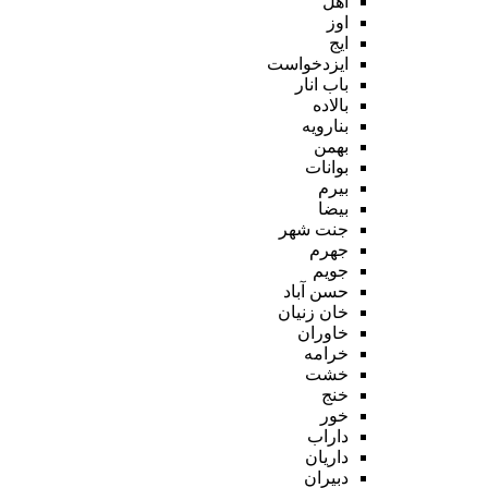
اهل
اوز
ایج
ایزدخواست
باب انار
بالاده
بنارویه
بهمن
بوانات
بیرم
بیضا
جنت شهر
جهرم
جویم
حسن آباد
خان زنیان
خاوران
خرامه
خشت
خنج
خور
داراب
داریان
دبیران