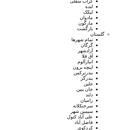
گراب سفلی
لنده
لیکک
مادوان
مارگون
بازگشت
گلستان
تمام شهر‌ها
گرگان
آزادشهر
آق قلا
انبارآلوم
اینچه برون
بندرترکمن
بندرگز
جلین
خان ببین
دلند
رامیان
سرخنکلاته
سیمین شهر
علی آباد کتول
فاضل آباد
کردکوی