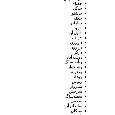
جغتای
جنگل
چاشلو
چکنه
چناران
خرو
خلیل آباد
خواف
داورزن
در رود
درگز
دولت آباد
رباط سنگ
رشتخوار
رضویه
روداب
ریوش
سبزوار
سرخس
سفیدسنگ
سلامی
سلطان آباد
سنگان