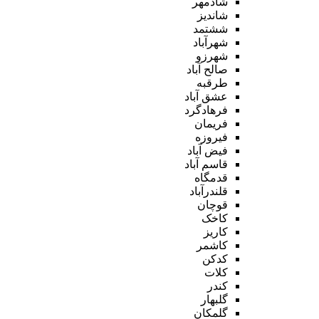
شادمهر
شاندیز
ششتمد
شهرآباد
شهرزو
صالح آباد
طرقبه
عشق آباد
فرهادگرد
فریمان
فیروزه
فیض آباد
قاسم آباد
قدمگاه
قلندرآباد
قوچان
کاخک
کاریز
کاشمر
کدکن
کلات
کندر
گلبهار
گلمکان