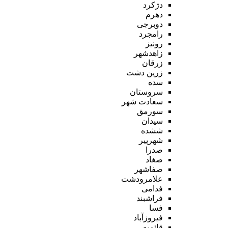
دژکرد
دهرم
دوبرجی
رامجرد
رونیز
زاهدشهر
زرقان
زرین دشت
سده
سروستان
سعادت شهر
سورمق
سیدان
ششده
شهرپیر
صدرا
صغاد
صفاشهر
علامرودشت
فدامی
فراشبند
فسا
فیروزآباد
قائمیه