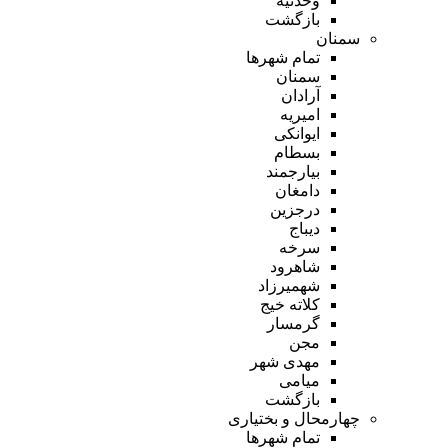
وحدتیه
بازگشت
سمنان
تمام شهر‌ها
سمنان
آرادان
امیریه
ایوانکی
بسطام
بیارجمند
دامغان
درجزین
دیباج
سرخه
شاهرود
شهمیرزاد
کلاته خیج
گرمسار
مجن
مهدی شهر
میامی
بازگشت
چهارمحال و بختیاری
تمام شهر‌ها