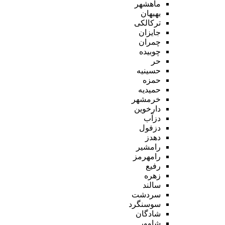
ماهشهر
بهبهان
ترکالکی
جایزان
چمران
چوبیده
حر
حسینیه
حمزه
حمیدیه
خرمشهر
دارخوین
دزآب
دزفول
دهدز
رامشیر
رامهرمز
رفیع
زهره
سالند
سردشت
سوسنگرد
شادگان
شاوور