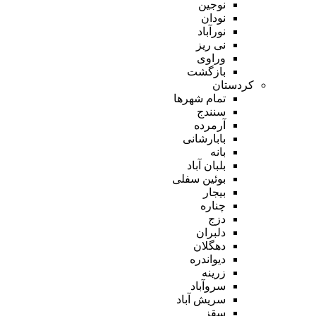
نوجین
نودان
نورآباد
نی ریز
وراوی
بازگشت
کردستان
تمام شهر‌ها
سنندج
آرمرده
بابارشانی
بانه
بلبان آباد
بوئین سفلی
بیجار
چناره
دزج
دلبران
دهگلان
دیواندره
زرینه
سروآباد
سریش آباد
سقز