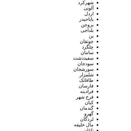
شهرکرد
آلونی
اردل
باباحیدر
بروجن
بلداجی
بن
جونقان
چلگرد
سامان
سفیددشت
سودجان
سورشجان
شلمزار
طاقانک
فارسان
فرادبنه
فرخ شهر
کیان
گندمان
گهرو
لردگان
مال خلیفه
ناغان