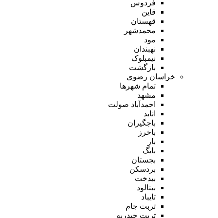
فردوس
قاین
قهستان
محمدشهر
مود
نهبندان
نیمبلوک
بازگشت
خراسان رضوی
تمام شهر‌ها
مشهد
احمدآباد صولت
انابد
باجگیران
باخرز
بار
بایگ
بجستان
بردسکن
بیدخت
بینالود
تایباد
تربت جام
تربت حیدریه