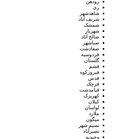
رودهن
ری
شاهدشهر
شریف آباد
شمشک
شهریار
صالح آباد
صباشهر
صفادشت
فردوسیه
گلستان
فشم
فیروزکوه
قدس
قرچک
قیامدشت
کهریزک
کیلان
لواسان
ملارد
میگون
نسیم شهر
نصیرآباد
وحیدیه