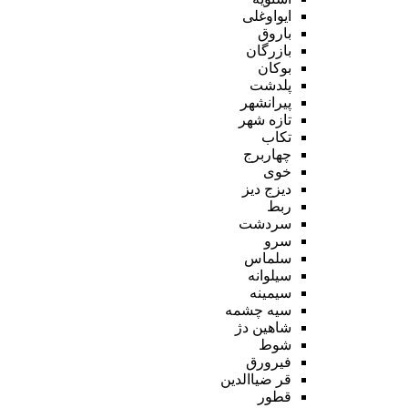
ایواوغلی
باروق
بازرگان
بوکان
پلدشت
پیرانشهر
تازه شهر
تکاب
چهاربرج
خوی
دیزج دیز
ربط
سردشت
سرو
سلماس
سیلوانه
سیمینه
سیه چشمه
شاهین دژ
شوط
فیرورق
قر ضیاالدین
قطور