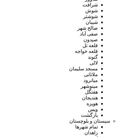
شرافت
شوش
شوشتر
شیبان
صالح شهر
صفی آباد
صیدون
قلعه تل
قلعه خواجه
گتوند
لالی
مسجد سلیمان
ملاثانی
میانرود
مینوشهر
هفتگل
هندیجان
هویزه
ویس
بازگشت
سیستان و بلوچستان
تمام شهر‌ها
زاهدان