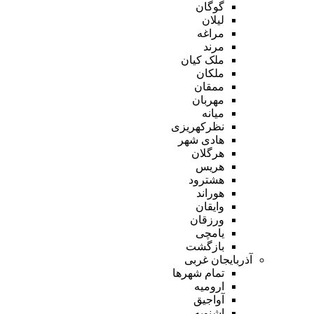
گوگان
لیلان
مراغه
مرند
ملک کیان
ملکان
ممقان
مهربان
میانه
نظرکهریزی
هادی شهر
هرگلان
هریس
هشترود
هوراند
وایقان
ورزقان
یامچی
بازگشت
آذربایجان غربی
تمام شهر‌ها
ارومیه
آواجیق
اشنویه