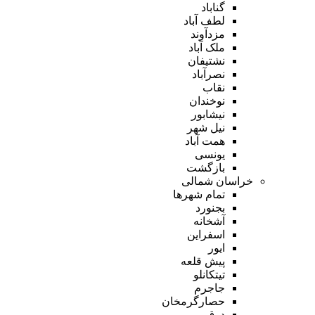
گناباد
لطف آباد
مزدآوند
ملک آباد
نشتیفان
نصرآباد
نقاب
نوخندان
نیشابور
نیل شهر
همت آباد
یونسی
بازگشت
خراسان شمالی
تمام شهر‌ها
بجنورد
آشخانه
اسفراین
ایور
پیش قلعه
تیتکانلو
جاجرم
حصارگرمخان
درق