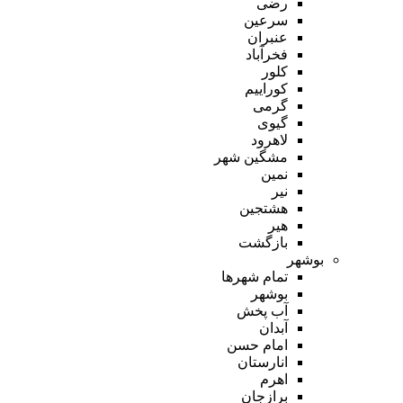
رضی
سرعین
عنبران
فخرآباد
کلور
کوراییم
گرمی
گیوی
لاهرود
مشگین شهر
نمین
نیر
هشتجین
هیر
بازگشت
بوشهر
تمام شهر‌ها
بوشهر
آب پخش
آبدان
امام حسن
انارستان
اهرم
برازجان