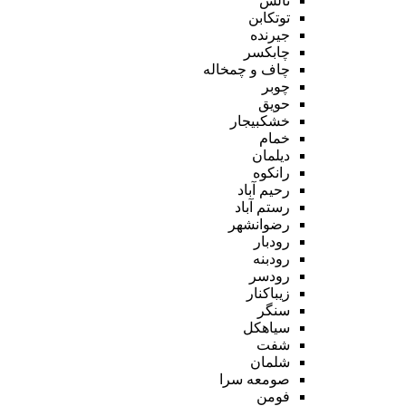
تالش
توتکابن
جیرنده
چابکسر
چاف و چمخاله
چوبر
حویق
خشکبیجار
خمام
دیلمان
رانکوه
رحیم آباد
رستم آباد
رضوانشهر
رودبار
رودبنه
رودسر
زیباکنار
سنگر
سیاهکل
شفت
شلمان
صومعه سرا
فومن