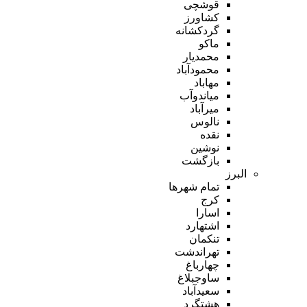
قوشچی
کشاورز
گردکشانه
ماکو
محمدیار
محمودآباد
مهاباد
میاندوآب
میرآباد
نالوس
نقده
نوشین
بازگشت
البرز
تمام شهر‌ها
کرج
اسارا
اشتهارد
تنکمان
تهراندشت
چهارباغ
ساوجبلاغ
سعیدآباد
هشتگرد