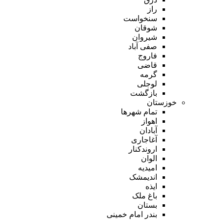
راز
سنخواست
شوقان
شیروان
صفی آباد
فاروج
قاضی
گرمه
لوجلی
بازگشت
خوزستان
تمام شهر‌ها
اهواز
آبادان
آغاجاری
اروندکنار
الوان
امیدیه
اندیمشک
ایذه
باغ ملک
بستان
بندر امام خمینی