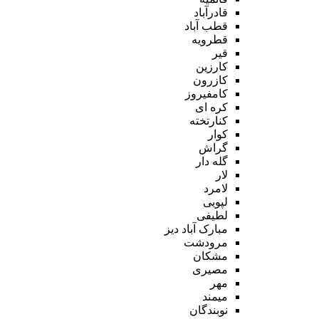
قادرآباد
قطب آباد
قطرویه
قیر
کارزین
کازرون
کامفیروز
کره ای
کنارتخته
کوار
گراش
گله دار
لار
لامرد
لپویی
لطیفی
مبارک آباد دیز
مرودشت
مشکان
مصیری
مهر
میمند
نوبندگان