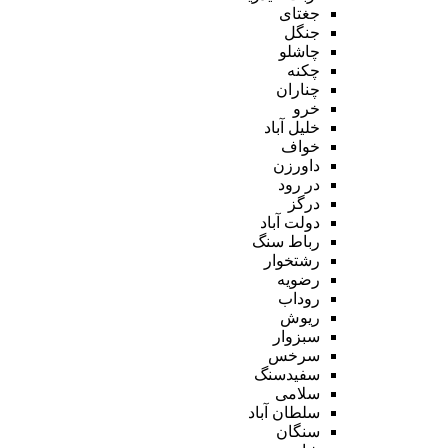
جغتای
جنگل
چاشلو
چکنه
چناران
خرو
خلیل آباد
خواف
داورزن
در رود
درگز
دولت آباد
رباط سنگ
رشتخوار
رضویه
روداب
ریوش
سبزوار
سرخس
سفیدسنگ
سلامی
سلطان آباد
سنگان