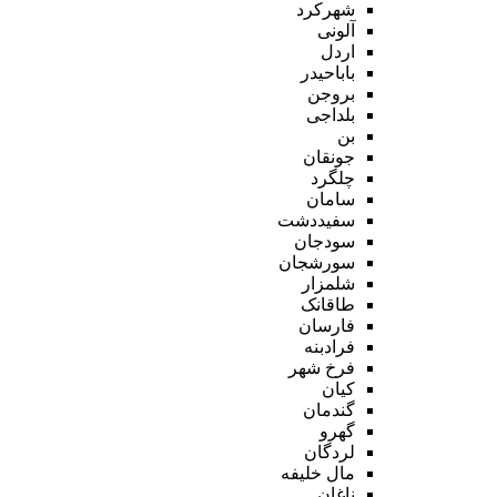
شهرکرد
آلونی
اردل
باباحیدر
بروجن
بلداجی
بن
جونقان
چلگرد
سامان
سفیددشت
سودجان
سورشجان
شلمزار
طاقانک
فارسان
فرادبنه
فرخ شهر
کیان
گندمان
گهرو
لردگان
مال خلیفه
ناغان