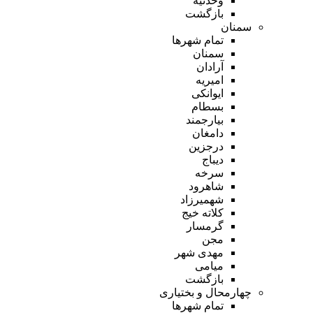
وحدتیه
بازگشت
سمنان
تمام شهر‌ها
سمنان
آرادان
امیریه
ایوانکی
بسطام
بیارجمند
دامغان
درجزین
دیباج
سرخه
شاهرود
شهمیرزاد
کلاته خیج
گرمسار
مجن
مهدی شهر
میامی
بازگشت
چهارمحال و بختیاری
تمام شهر‌ها