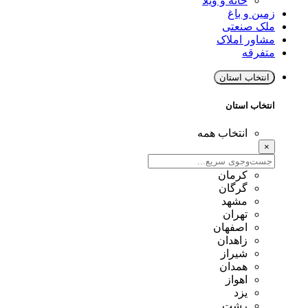
خانه و ویلا
زمین و باغ
ملک صنعتی
مشاور املاک
متفرقه
انتخاب استان
انتخاب استان
انتخاب همه
×
کرمان
گرگان
مشهد
تهران
اصفهان
زاهدان
شیراز
همدان
اهواز
یزد
رشت