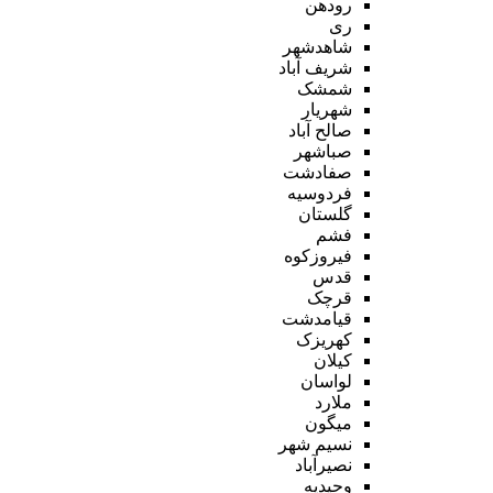
رودهن
ری
شاهدشهر
شریف آباد
شمشک
شهریار
صالح آباد
صباشهر
صفادشت
فردوسیه
گلستان
فشم
فیروزکوه
قدس
قرچک
قیامدشت
کهریزک
کیلان
لواسان
ملارد
میگون
نسیم شهر
نصیرآباد
وحیدیه