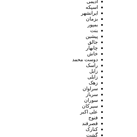
ادیمی
اسپکه
ایرانشهر
بزمان
بمپور
بنت
پیشین
جالق
چابهار
خاش
دوست محمد
راسک
زابل
زابلی
زهک
سراوان
سرباز
سوران
سیرکان
علی اکبر
فنوج
قصرقند
کنارک
گشت