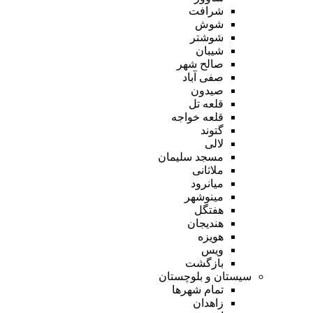
شرافت
شوش
شوشتر
شیبان
صالح شهر
صفی آباد
صیدون
قلعه تل
قلعه خواجه
گتوند
لالی
مسجد سلیمان
ملاثانی
میانرود
مینوشهر
هفتگل
هندیجان
هویزه
ویس
بازگشت
سیستان و بلوچستان
تمام شهر‌ها
زاهدان