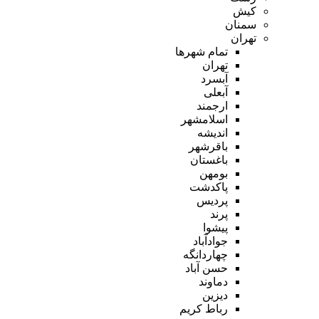
کیش
سمنان
تهران
تمام شهر‌ها
تهران
آبسرد
آبعلی
ارجمند
اسلامشهر
اندیشه
باقرشهر
باغستان
بومهن
پاکدشت
پردیس
پرند
پیشوا
جوادآباد
چهاردانگه
حسن آباد
دماوند
دیزین
رباط کریم