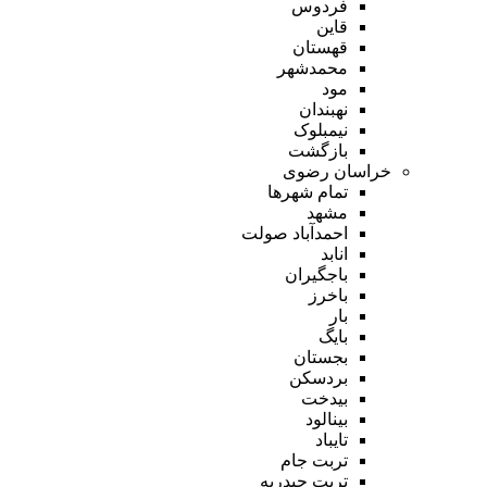
فردوس
قاین
قهستان
محمدشهر
مود
نهبندان
نیمبلوک
بازگشت
خراسان رضوی
تمام شهر‌ها
مشهد
احمدآباد صولت
انابد
باجگیران
باخرز
بار
بایگ
بجستان
بردسکن
بیدخت
بینالود
تایباد
تربت جام
تربت حیدریه