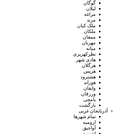
گوگان
لیلان
مراغه
مرند
ملک کیان
ملکان
ممقان
مهربان
میانه
نظرکهریزی
هادی شهر
هرگلان
هریس
هشترود
هوراند
وایقان
ورزقان
یامچی
بازگشت
آذربایجان غربی
تمام شهر‌ها
ارومیه
آواجیق
اشنویه