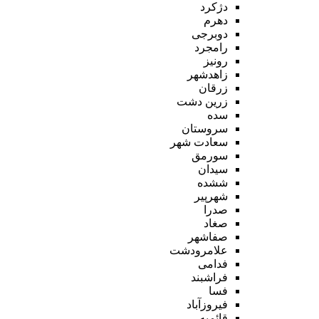
دژکرد
دهرم
دوبرجی
رامجرد
رونیز
زاهدشهر
زرقان
زرین دشت
سده
سروستان
سعادت شهر
سورمق
سیدان
ششده
شهرپیر
صدرا
صغاد
صفاشهر
علامرودشت
فدامی
فراشبند
فسا
فیروزآباد
قائمیه