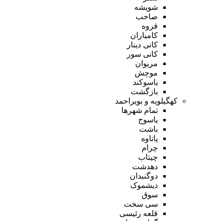
شویشه
صاحب
قروه
کامیاران
کانی دینار
کانی سور
مریوان
موچش
یاسوکند
بازگشت
کهگیلویه و بویراحمد
تمام شهر‌ها
یاسوج
باشت
پاتاوه
چرام
چیتاب
دهدشت
دوگنبدان
دیشموک
سوق
سی سخت
قلعه رئیسی