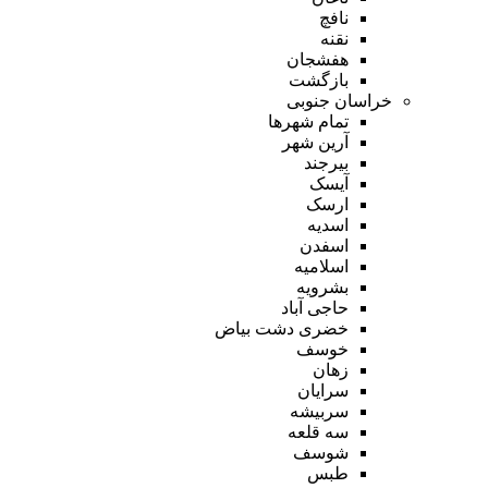
نافچ
نقنه
هفشجان
بازگشت
خراسان جنوبی
تمام شهر‌ها
آرین شهر
بیرجند
آیسک
ارسک
اسدیه
اسفدن
اسلامیه
بشرویه
حاجی آباد
خضری دشت بیاض
خوسف
زهان
سرایان
سربیشه
سه قلعه
شوسف
طبس