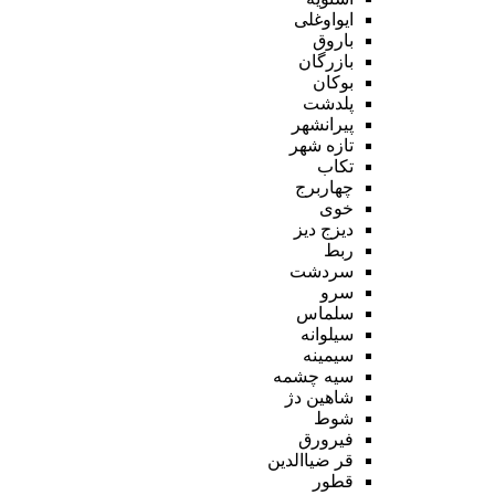
ایواوغلی
باروق
بازرگان
بوکان
پلدشت
پیرانشهر
تازه شهر
تکاب
چهاربرج
خوی
دیزج دیز
ربط
سردشت
سرو
سلماس
سیلوانه
سیمینه
سیه چشمه
شاهین دژ
شوط
فیرورق
قر ضیاالدین
قطور