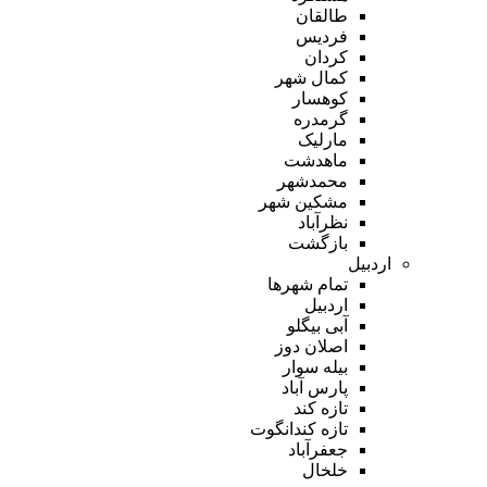
طالقان
فردیس
کردان
کمال شهر
کوهسار
گرمدره
مارلیک
ماهدشت
محمدشهر
مشکین شهر
نظرآباد
بازگشت
اردبیل
تمام شهر‌ها
اردبیل
آبی بیگلو
اصلان دوز
بیله سوار
پارس آباد
تازه کند
تازه کندانگوت
جعفرآباد
خلخال