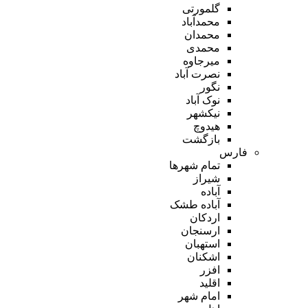
گلمورتی
محمدآباد
محمدان
محمدی
میرجاوه
نصرت آباد
نگور
نوک آباد
نیکشهر
هیدوچ
بازگشت
فارس
تمام شهر‌ها
شیراز
آباده
آباده طشک
اردکان
ارسنجان
استهبان
اشکنان
افزر
اقلید
امام شهر