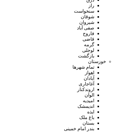
راز
سنخواست
شوقان
شیروان
صفی آباد
فاروج
قاضی
گرمه
لوجلی
بازگشت
خوزستان
تمام شهر‌ها
اهواز
آبادان
آغاجاری
اروندکنار
الوان
امیدیه
اندیمشک
ایذه
باغ ملک
بستان
بندر امام خمینی