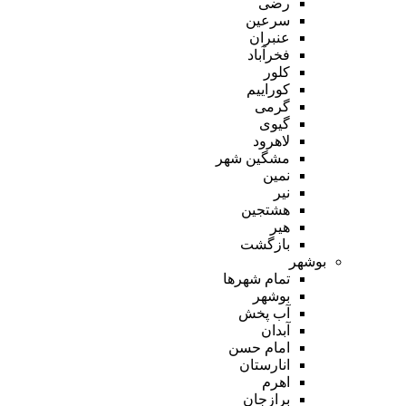
رضی
سرعین
عنبران
فخرآباد
کلور
کوراییم
گرمی
گیوی
لاهرود
مشگین شهر
نمین
نیر
هشتجین
هیر
بازگشت
بوشهر
تمام شهر‌ها
بوشهر
آب پخش
آبدان
امام حسن
انارستان
اهرم
برازجان