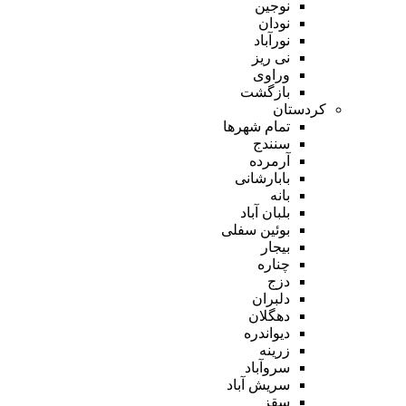
نوجین
نودان
نورآباد
نی ریز
وراوی
بازگشت
کردستان
تمام شهر‌ها
سنندج
آرمرده
بابارشانی
بانه
بلبان آباد
بوئین سفلی
بیجار
چناره
دزج
دلبران
دهگلان
دیواندره
زرینه
سروآباد
سریش آباد
سقز