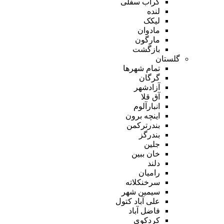
گراب سفلی
لنده
لیکک
مادوان
مارگون
بازگشت
گلستان
تمام شهر‌ها
گرگان
آزادشهر
آق قلا
انبارآلوم
اینچه برون
بندرترکمن
بندرگز
جلین
خان ببین
دلند
رامیان
سرخنکلاته
سیمین شهر
علی آباد کتول
فاضل آباد
کردکوی