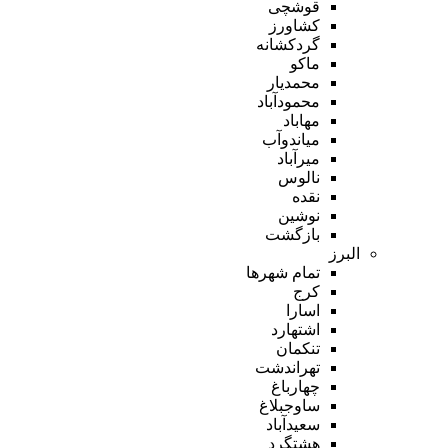
قوشچی
کشاورز
گردکشانه
ماکو
محمدیار
محمودآباد
مهاباد
میاندوآب
میرآباد
نالوس
نقده
نوشین
بازگشت
البرز
تمام شهر‌ها
کرج
اسارا
اشتهارد
تنکمان
تهراندشت
چهارباغ
ساوجبلاغ
سعیدآباد
هشتگرد