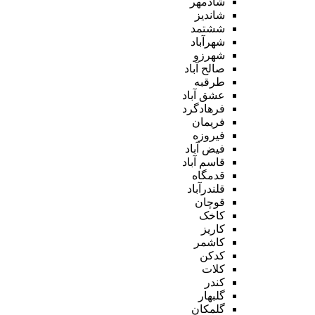
شادمهر
شاندیز
ششتمد
شهرآباد
شهرزو
صالح آباد
طرقبه
عشق آباد
فرهادگرد
فریمان
فیروزه
فیض آباد
قاسم آباد
قدمگاه
قلندرآباد
قوچان
کاخک
کاریز
کاشمر
کدکن
کلات
کندر
گلبهار
گلمکان