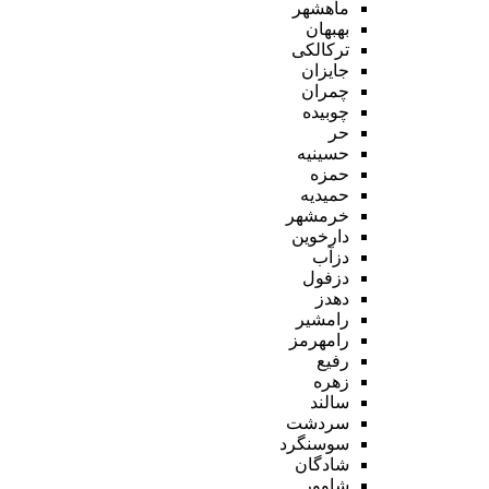
ماهشهر
بهبهان
ترکالکی
جایزان
چمران
چوبیده
حر
حسینیه
حمزه
حمیدیه
خرمشهر
دارخوین
دزآب
دزفول
دهدز
رامشیر
رامهرمز
رفیع
زهره
سالند
سردشت
سوسنگرد
شادگان
شاوور