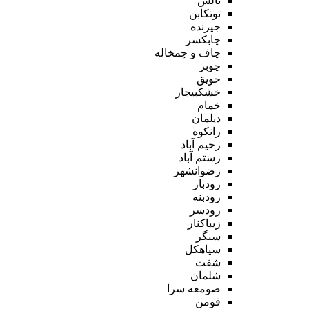
تالش
توتکابن
جیرنده
چابکسر
چاف و چمخاله
چوبر
حویق
خشکبیجار
خمام
دیلمان
رانکوه
رحیم آباد
رستم آباد
رضوانشهر
رودبار
رودبنه
رودسر
زیباکنار
سنگر
سیاهکل
شفت
شلمان
صومعه سرا
فومن