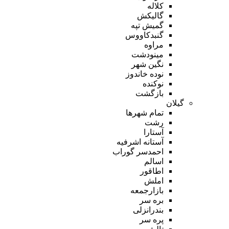
کلاله
گالیکش
گمیش تپه
گنبدکاووس
مراوه
مینودشت
نگین شهر
نوده خاندوز
نوکنده
بازگشت
گیلان
تمام شهر‌ها
رشت
آستارا
آستانه اشرفیه
احمدسر گوراب
اسالم
اطاقور
املش
بازارجمعه
بره سر
بندرانزلی
پره سر