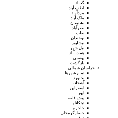
گناباد
لطف آباد
مزدآوند
ملک آباد
نشتیفان
نصرآباد
نقاب
نوخندان
نیشابور
نیل شهر
همت آباد
یونسی
بازگشت
خراسان شمالی
تمام شهر‌ها
بجنورد
آشخانه
اسفراین
ایور
پیش قلعه
تیتکانلو
جاجرم
حصارگرمخان
درق