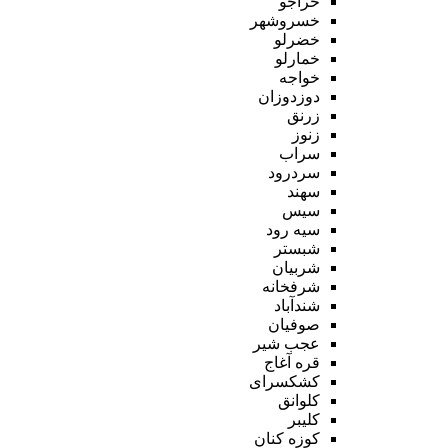
خراجو
خسروشهر
خضرلو
خمارلو
خواجه
دوزدوزان
زرنق
زنوز
سراب
سردرود
سهند
سیس
سیه رود
شبستر
شربیان
شرفخانه
شندآباد
صوفیان
عجب شیر
قره آغاج
کشکسرای
کلوانق
کلیبر
کوزه کنان