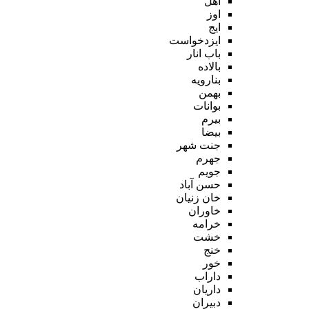
اهل
اوز
ایج
ایزدخواست
باب انار
بالاده
بنارویه
بهمن
بوانات
بیرم
بیضا
جنت شهر
جهرم
جویم
حسن آباد
خان زنیان
خاوران
خرامه
خشت
خنج
خور
داراب
داریان
دبیران