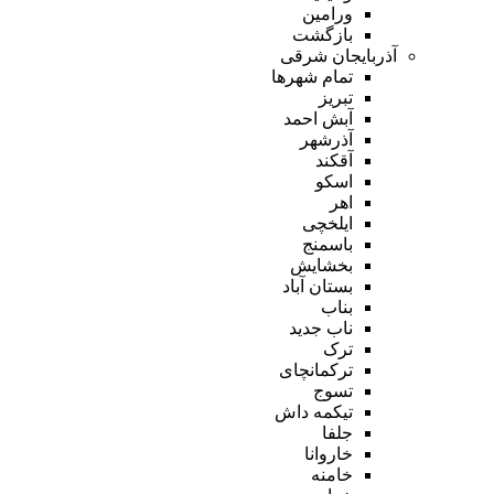
ورامین
بازگشت
آذربایجان شرقی
تمام شهر‌ها
تبریز
آبش احمد
آذرشهر
آقکند
اسکو
اهر
ایلخچی
باسمنج
بخشایش
بستان آباد
بناب
ناب جدید
ترک
ترکمانچای
تسوج
تیکمه داش
جلفا
خاروانا
خامنه