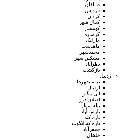
طالقان
فردیس
کردان
کمال شهر
کوهسار
گرمدره
مارلیک
ماهدشت
محمدشهر
مشکین شهر
نظرآباد
بازگشت
اردبیل
تمام شهر‌ها
اردبیل
آبی بیگلو
اصلان دوز
بیله سوار
پارس آباد
تازه کند
تازه کندانگوت
جعفرآباد
خلخال