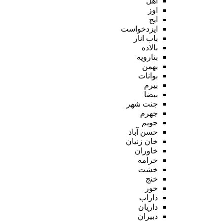
اهل
اوز
ایج
ایزدخواست
باب انار
بالاده
بنارویه
بهمن
بوانات
بیرم
بیضا
جنت شهر
جهرم
جویم
حسن آباد
خان زنیان
خاوران
خرامه
خشت
خنج
خور
داراب
داریان
دبیران