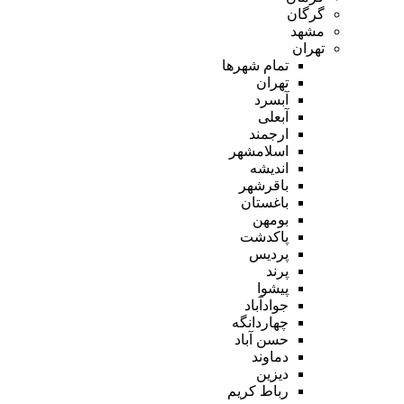
گرگان
مشهد
تهران
تمام شهر‌ها
تهران
آبسرد
آبعلی
ارجمند
اسلامشهر
اندیشه
باقرشهر
باغستان
بومهن
پاکدشت
پردیس
پرند
پیشوا
جوادآباد
چهاردانگه
حسن آباد
دماوند
دیزین
رباط کریم