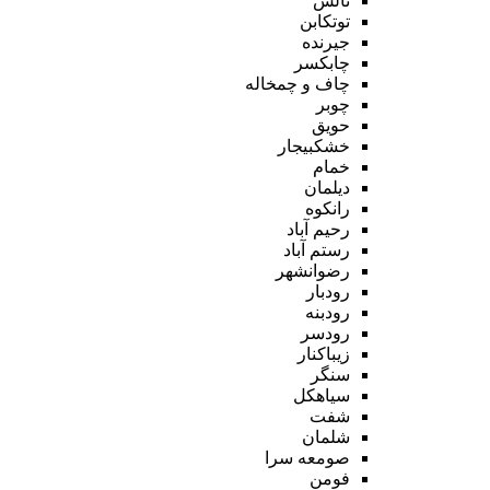
تالش
توتکابن
جیرنده
چابکسر
چاف و چمخاله
چوبر
حویق
خشکبیجار
خمام
دیلمان
رانکوه
رحیم آباد
رستم آباد
رضوانشهر
رودبار
رودبنه
رودسر
زیباکنار
سنگر
سیاهکل
شفت
شلمان
صومعه سرا
فومن