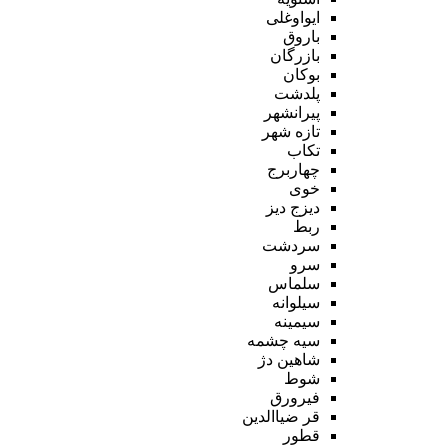
ایواوغلی
باروق
بازرگان
بوکان
پلدشت
پیرانشهر
تازه شهر
تکاب
چهاربرج
خوی
دیزج دیز
ربط
سردشت
سرو
سلماس
سیلوانه
سیمینه
سیه چشمه
شاهین دژ
شوط
فیرورق
قر ضیاالدین
قطور