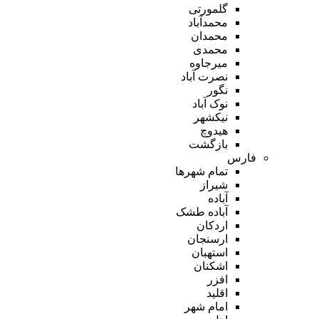
گلمورتی
محمدآباد
محمدان
محمدی
میرجاوه
نصرت آباد
نگور
نوک آباد
نیکشهر
هیدوچ
بازگشت
فارس
تمام شهر‌ها
شیراز
آباده
آباده طشک
اردکان
ارسنجان
استهبان
اشکنان
افزر
اقلید
امام شهر