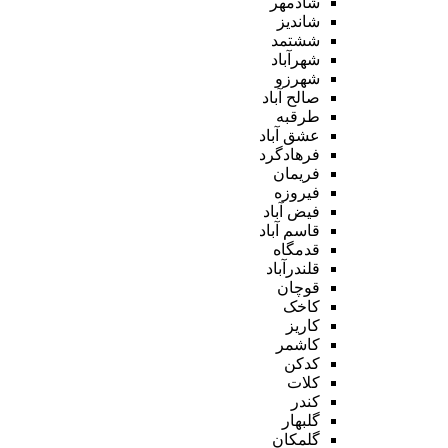
شادمهر
شاندیز
ششتمد
شهرآباد
شهرزو
صالح آباد
طرقبه
عشق آباد
فرهادگرد
فریمان
فیروزه
فیض آباد
قاسم آباد
قدمگاه
قلندرآباد
قوچان
کاخک
کاریز
کاشمر
کدکن
کلات
کندر
گلبهار
گلمکان