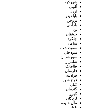
شهرکرد
آلونی
اردل
باباحیدر
بروجن
بلداجی
بن
جونقان
چلگرد
سامان
سفیددشت
سودجان
سورشجان
شلمزار
طاقانک
فارسان
فرادبنه
فرخ شهر
کیان
گندمان
گهرو
لردگان
مال خلیفه
ناغان