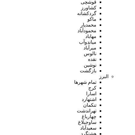
قوشچی
کشاورز
گردکشانه
ماکو
محمدیار
محمودآباد
مهاباد
میاندوآب
میرآباد
نالوس
نقده
نوشین
بازگشت
البرز
تمام شهر‌ها
کرج
اسارا
اشتهارد
تنکمان
تهراندشت
چهارباغ
ساوجبلاغ
سعیدآباد
هشتگرد