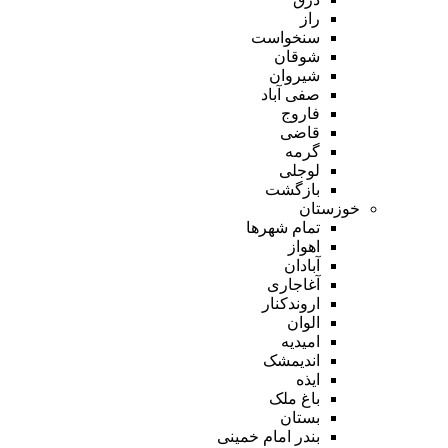
راز
سنخواست
شوقان
شیروان
صفی آباد
فاروج
قاضی
گرمه
لوجلی
بازگشت
خوزستان
تمام شهر‌ها
اهواز
آبادان
آغاجاری
اروندکنار
الوان
امیدیه
اندیمشک
ایذه
باغ ملک
بستان
بندر امام خمینی