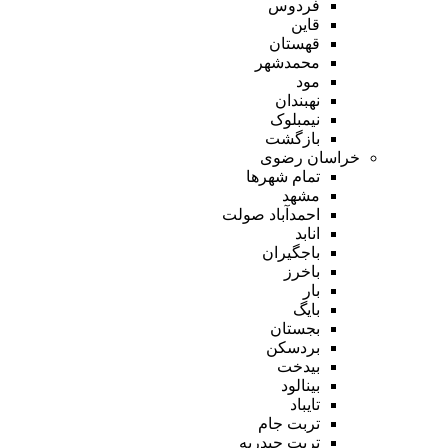
فردوس
قاین
قهستان
محمدشهر
مود
نهبندان
نیمبلوک
بازگشت
خراسان رضوی
تمام شهر‌ها
مشهد
احمدآباد صولت
انابد
باجگیران
باخرز
بار
بایگ
بجستان
بردسکن
بیدخت
بینالود
تایباد
تربت جام
تربت حیدریه