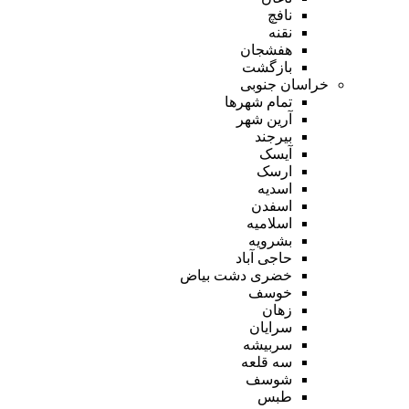
نافچ
نقنه
هفشجان
بازگشت
خراسان جنوبی
تمام شهر‌ها
آرین شهر
بیرجند
آیسک
ارسک
اسدیه
اسفدن
اسلامیه
بشرویه
حاجی آباد
خضری دشت بیاض
خوسف
زهان
سرایان
سربیشه
سه قلعه
شوسف
طبس