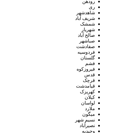
رودهن
ری
شاهدشهر
شریف آباد
شمشک
شهریار
صالح آباد
صباشهر
صفادشت
فردوسیه
گلستان
فشم
فیروزکوه
قدس
قرچک
قیامدشت
کهریزک
کیلان
لواسان
ملارد
میگون
نسیم شهر
نصیرآباد
وحیدیه