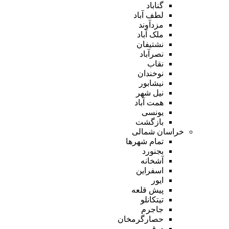
گناباد
لطف آباد
مزدآوند
ملک آباد
نشتیفان
نصرآباد
نقاب
نوخندان
نیشابور
نیل شهر
همت آباد
یونسی
بازگشت
خراسان شمالی
تمام شهر‌ها
بجنورد
آشخانه
اسفراین
ایور
پیش قلعه
تیتکانلو
جاجرم
حصارگرمخان
درق