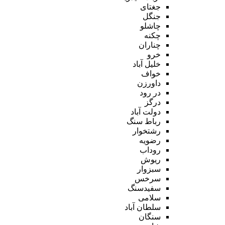
جغتای
جنگل
چاشلو
چکنه
چناران
خرو
خلیل آباد
خواف
داورزن
در رود
درگز
دولت آباد
رباط سنگ
رشتخوار
رضویه
روداب
ریوش
سبزوار
سرخس
سفیدسنگ
سلامی
سلطان آباد
سنگان