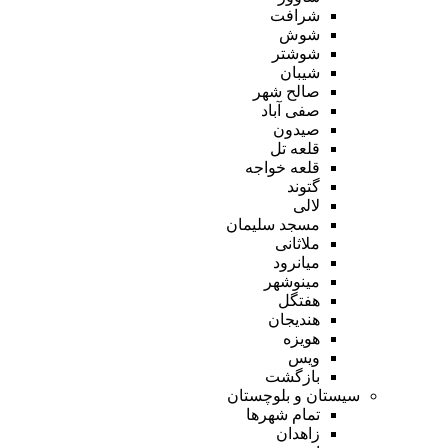
شرافت
شوش
شوشتر
شیبان
صالح شهر
صفی آباد
صیدون
قلعه تل
قلعه خواجه
گتوند
لالی
مسجد سلیمان
ملاثانی
میانرود
مینوشهر
هفتگل
هندیجان
هویزه
ویس
بازگشت
سیستان و بلوچستان
تمام شهر‌ها
زاهدان