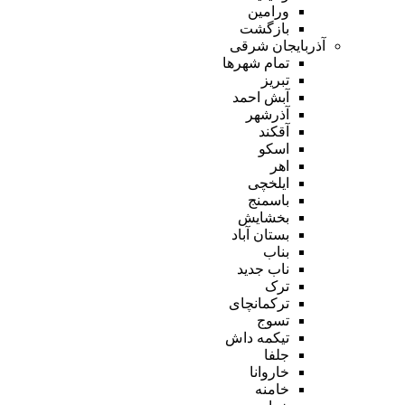
ورامین
بازگشت
آذربایجان شرقی
تمام شهر‌ها
تبریز
آبش احمد
آذرشهر
آقکند
اسکو
اهر
ایلخچی
باسمنج
بخشایش
بستان آباد
بناب
ناب جدید
ترک
ترکمانچای
تسوج
تیکمه داش
جلفا
خاروانا
خامنه