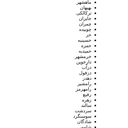
ماهشهر
بهبهان
ترکالکی
جایزان
چمران
چوبیده
حر
حسینیه
حمزه
حمیدیه
خرمشهر
دارخوین
دزآب
دزفول
دهدز
رامشیر
رامهرمز
رفیع
زهره
سالند
سردشت
سوسنگرد
شادگان
شاوور