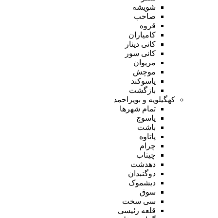
شویشه
صاحب
قروه
کامیاران
کانی دینار
کانی سور
مریوان
موچش
یاسوکند
بازگشت
کهگیلویه و بویراحمد
تمام شهر‌ها
یاسوج
باشت
پاتاوه
چرام
چیتاب
دهدشت
دوگنبدان
دیشموک
سوق
سی سخت
قلعه رئیسی