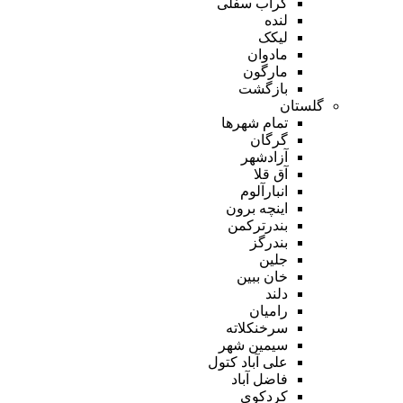
گراب سفلی
لنده
لیکک
مادوان
مارگون
بازگشت
گلستان
تمام شهر‌ها
گرگان
آزادشهر
آق قلا
انبارآلوم
اینچه برون
بندرترکمن
بندرگز
جلین
خان ببین
دلند
رامیان
سرخنکلاته
سیمین شهر
علی آباد کتول
فاضل آباد
کردکوی