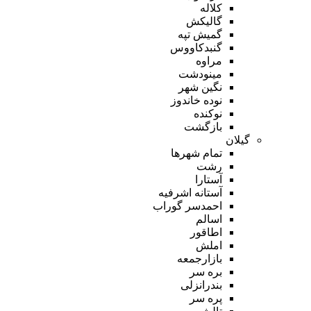
کلاله
گالیکش
گمیش تپه
گنبدکاووس
مراوه
مینودشت
نگین شهر
نوده خاندوز
نوکنده
بازگشت
گیلان
تمام شهر‌ها
رشت
آستارا
آستانه اشرفیه
احمدسر گوراب
اسالم
اطاقور
املش
بازارجمعه
بره سر
بندرانزلی
پره سر