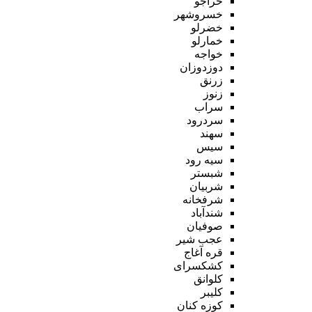
خراجو
خسروشهر
خضرلو
خمارلو
خواجه
دوزدوزان
زرنق
زنوز
سراب
سردرود
سهند
سیس
سیه رود
شبستر
شربیان
شرفخانه
شندآباد
صوفیان
عجب شیر
قره آغاج
کشکسرای
کلوانق
کلیبر
کوزه کنان