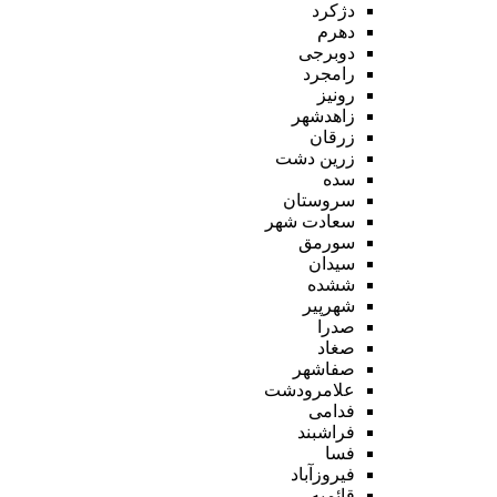
دژکرد
دهرم
دوبرجی
رامجرد
رونیز
زاهدشهر
زرقان
زرین دشت
سده
سروستان
سعادت شهر
سورمق
سیدان
ششده
شهرپیر
صدرا
صغاد
صفاشهر
علامرودشت
فدامی
فراشبند
فسا
فیروزآباد
قائمیه