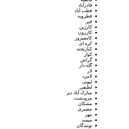
قادرآباد
قطب آباد
قطرویه
قیر
کارزین
کازرون
کامفیروز
کره ای
کنارتخته
کوار
گراش
گله دار
لار
لامرد
لپویی
لطیفی
مبارک آباد دیز
مرودشت
مشکان
مصیری
مهر
میمند
نوبندگان