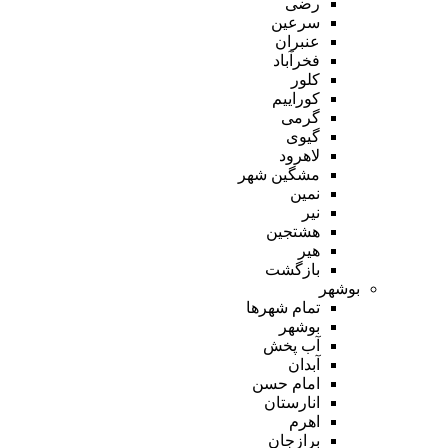
رضی
سرعین
عنبران
فخرآباد
کلور
کوراییم
گرمی
گیوی
لاهرود
مشگین شهر
نمین
نیر
هشتجین
هیر
بازگشت
بوشهر
تمام شهر‌ها
بوشهر
آب پخش
آبدان
امام حسن
انارستان
اهرم
برازجان