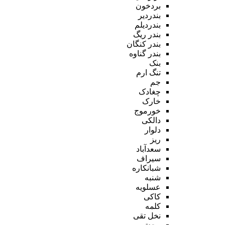
بردخون
بندردیر
بندردیلم
بندر ریگ
بندر کنگان
بندر گناوه
بنک
تنگ ارم
جم
چغادک
خارک
خورموج
دالکی
دلوار
ریز
سعدآباد
سیراف
شبانکاره
شنبه
عسلویه
کاکی
کلمه
نخل تقی