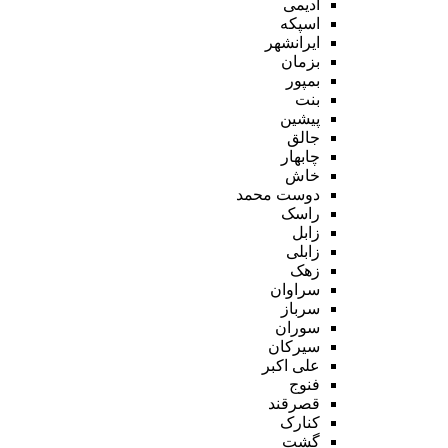
ادیمی
اسپکه
ایرانشهر
بزمان
بمپور
بنت
پیشین
جالق
چابهار
خاش
دوست محمد
راسک
زابل
زابلی
زهک
سراوان
سرباز
سوران
سیرکان
علی اکبر
فنوج
قصرقند
کنارک
گشت