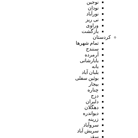
نوجین
نودان
نورآباد
نی ریز
وراوی
بازگشت
کردستان
تمام شهر‌ها
سنندج
آرمرده
بابارشانی
بانه
بلبان آباد
بوئین سفلی
بیجار
چناره
دزج
دلبران
دهگلان
دیواندره
زرینه
سروآباد
سریش آباد
سقز