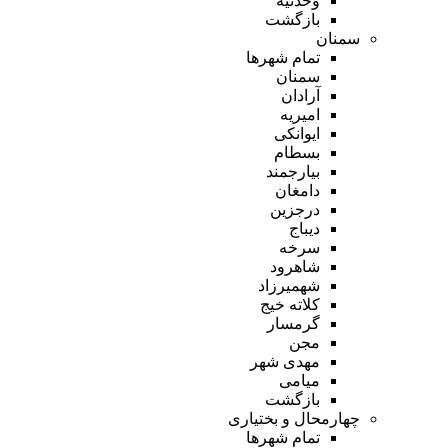
وحدتیه
بازگشت
سمنان
تمام شهر‌ها
سمنان
آرادان
امیریه
ایوانکی
بسطام
بیارجمند
دامغان
درجزین
دیباج
سرخه
شاهرود
شهمیرزاد
کلاته خیج
گرمسار
مجن
مهدی شهر
میامی
بازگشت
چهارمحال و بختیاری
تمام شهر‌ها