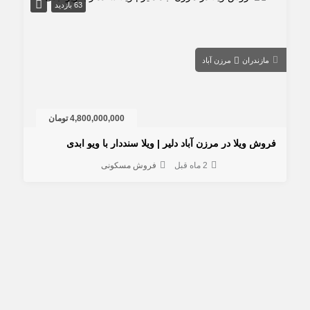
63 بازدید
مازندران
مرزن آباد
4,800,000,000 تومان
روش ویلا در مرزن آباد دلیر | ویلا سنددار با ویو ابدی
2 ماه قبل
فروش مسکونی