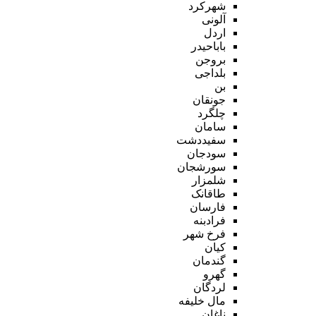
شهرکرد
آلونی
اردل
باباحیدر
بروجن
بلداجی
بن
جونقان
چلگرد
سامان
سفیددشت
سودجان
سورشجان
شلمزار
طاقانک
فارسان
فرادبنه
فرخ شهر
کیان
گندمان
گهرو
لردگان
مال خلیفه
ناغان