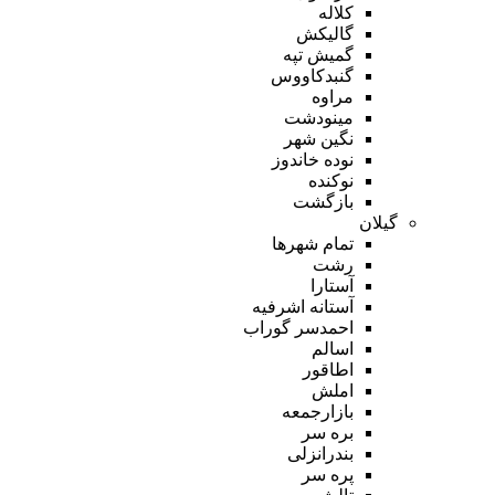
کلاله
گالیکش
گمیش تپه
گنبدکاووس
مراوه
مینودشت
نگین شهر
نوده خاندوز
نوکنده
بازگشت
گیلان
تمام شهر‌ها
رشت
آستارا
آستانه اشرفیه
احمدسر گوراب
اسالم
اطاقور
املش
بازارجمعه
بره سر
بندرانزلی
پره سر