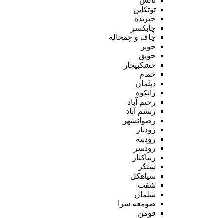
تالش
توتکابن
جیرنده
چابکسر
چاف و چمخاله
چوبر
حویق
خشکبیجار
خمام
دیلمان
رانکوه
رحیم آباد
رستم آباد
رضوانشهر
رودبار
رودبنه
رودسر
زیباکنار
سنگر
سیاهکل
شفت
شلمان
صومعه سرا
فومن