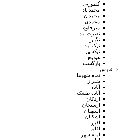
گلمورتی
محمدآباد
محمدان
محمدی
میرجاوه
نصرت آباد
نگور
نوک آباد
نیکشهر
هیدوچ
بازگشت
فارس
تمام شهر‌ها
شیراز
آباده
آباده طشک
اردکان
ارسنجان
استهبان
اشکنان
افزر
اقلید
امام شهر