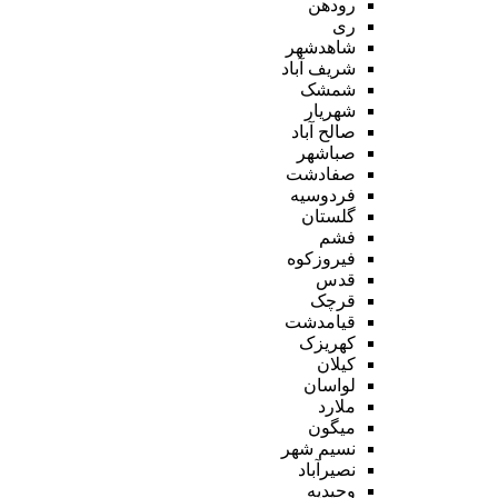
رودهن
ری
شاهدشهر
شریف آباد
شمشک
شهریار
صالح آباد
صباشهر
صفادشت
فردوسیه
گلستان
فشم
فیروزکوه
قدس
قرچک
قیامدشت
کهریزک
کیلان
لواسان
ملارد
میگون
نسیم شهر
نصیرآباد
وحیدیه