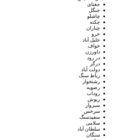
جغتای
جنگل
چاشلو
چکنه
چناران
خرو
خلیل آباد
خواف
داورزن
در رود
درگز
دولت آباد
رباط سنگ
رشتخوار
رضویه
روداب
ریوش
سبزوار
سرخس
سفیدسنگ
سلامی
سلطان آباد
سنگان