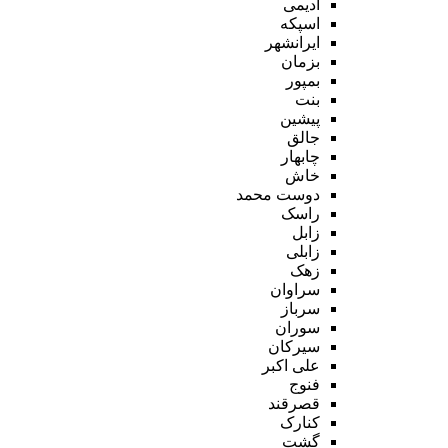
ادیمی
اسپکه
ایرانشهر
بزمان
بمپور
بنت
پیشین
جالق
چابهار
خاش
دوست محمد
راسک
زابل
زابلی
زهک
سراوان
سرباز
سوران
سیرکان
علی اکبر
فنوج
قصرقند
کنارک
گشت