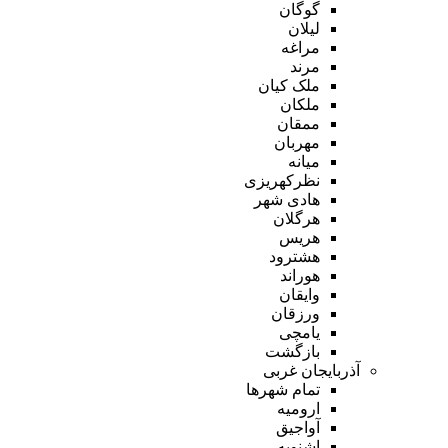
گوگان
لیلان
مراغه
مرند
ملک کیان
ملکان
ممقان
مهربان
میانه
نظرکهریزی
هادی شهر
هرگلان
هریس
هشترود
هوراند
وایقان
ورزقان
یامچی
بازگشت
آذربایجان غربی
تمام شهر‌ها
ارومیه
آواجیق
اشنویه