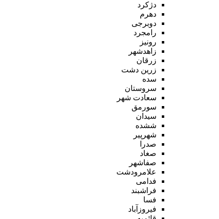
دژکرد
دهرم
دوبرجی
رامجرد
رونیز
زاهدشهر
زرقان
زرین دشت
سده
سروستان
سعادت شهر
سورمق
سیدان
ششده
شهرپیر
صدرا
صغاد
صفاشهر
علامرودشت
فدامی
فراشبند
فسا
فیروزآباد
قائمیه