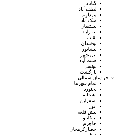
گناباد
لطف آباد
مزدآوند
ملک آباد
نشتیفان
نصرآباد
نقاب
نوخندان
نیشابور
نیل شهر
همت آباد
یونسی
بازگشت
خراسان شمالی
تمام شهر‌ها
بجنورد
آشخانه
اسفراین
ایور
پیش قلعه
تیتکانلو
جاجرم
حصارگرمخان
درق