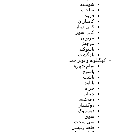
شویشه
صاحب
قروه
کامیاران
کانی دینار
کانی سور
مریوان
موچش
یاسوکند
بازگشت
کهگیلویه و بویراحمد
تمام شهر‌ها
یاسوج
باشت
پاتاوه
چرام
چیتاب
دهدشت
دوگنبدان
دیشموک
سوق
سی سخت
قلعه رئیسی