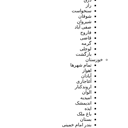
راز
سنخواست
شوقان
شیروان
صفی آباد
فاروج
قاضی
گرمه
لوجلی
بازگشت
خوزستان
تمام شهر‌ها
اهواز
آبادان
آغاجاری
اروندکنار
الوان
امیدیه
اندیمشک
ایذه
باغ ملک
بستان
بندر امام خمینی