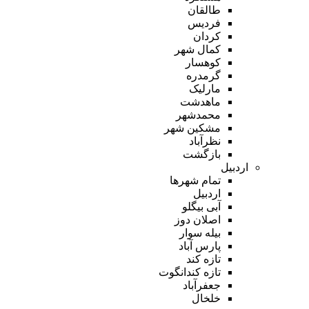
طالقان
فردیس
کردان
کمال شهر
کوهسار
گرمدره
مارلیک
ماهدشت
محمدشهر
مشکین شهر
نظرآباد
بازگشت
اردبیل
تمام شهر‌ها
اردبیل
آبی بیگلو
اصلان دوز
بیله سوار
پارس آباد
تازه کند
تازه کندانگوت
جعفرآباد
خلخال