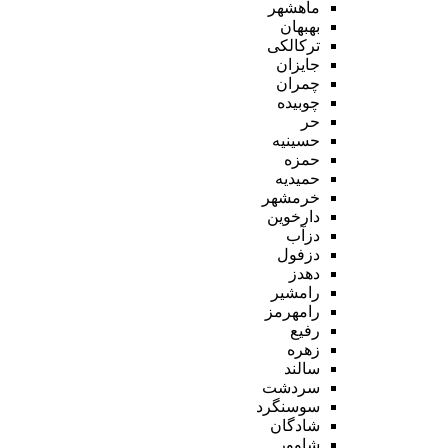
ماهشهر
بهبهان
ترکالکی
جایزان
چمران
چوبیده
حر
حسینیه
حمزه
حمیدیه
خرمشهر
دارخوین
دزآب
دزفول
دهدز
رامشیر
رامهرمز
رفیع
زهره
سالند
سردشت
سوسنگرد
شادگان
شاوور