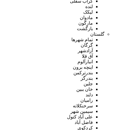
گراب سفلی
لنده
لیکک
مادوان
مارگون
بازگشت
گلستان
تمام شهر‌ها
گرگان
آزادشهر
آق قلا
انبارآلوم
اینچه برون
بندرترکمن
بندرگز
جلین
خان ببین
دلند
رامیان
سرخنکلاته
سیمین شهر
علی آباد کتول
فاضل آباد
کردکوی