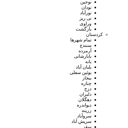
نوجین
نودان
نورآباد
نی ریز
وراوی
بازگشت
کردستان
تمام شهر‌ها
سنندج
آرمرده
بابارشانی
بانه
بلبان آباد
بوئین سفلی
بیجار
چناره
دزج
دلبران
دهگلان
دیواندره
زرینه
سروآباد
سریش آباد
سقز