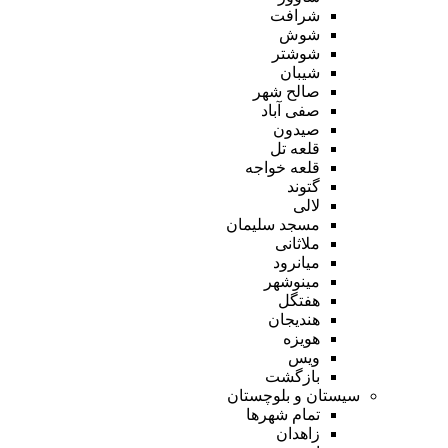
شرافت
شوش
شوشتر
شیبان
صالح شهر
صفی آباد
صیدون
قلعه تل
قلعه خواجه
گتوند
لالی
مسجد سلیمان
ملاثانی
میانرود
مینوشهر
هفتگل
هندیجان
هویزه
ویس
بازگشت
سیستان و بلوچستان
تمام شهر‌ها
زاهدان