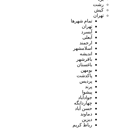
رشت
کیش
تهران
تمام شهر‌ها
تهران
آبسرد
آبعلی
ارجمند
اسلامشهر
اندیشه
باقرشهر
باغستان
بومهن
پاکدشت
پردیس
پرند
پیشوا
جوادآباد
چهاردانگه
حسن آباد
دماوند
دیزین
رباط کریم