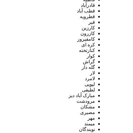
قادرآباد
قطب آباد
قطرویه
قیر
کارزین
کازرون
کامفیروز
کره ای
کنارتخته
کوار
گراش
گله دار
لار
لامرد
لپویی
لطیفی
مبارک آباد دیز
مرودشت
مشکان
مصیری
مهر
میمند
نوبندگان