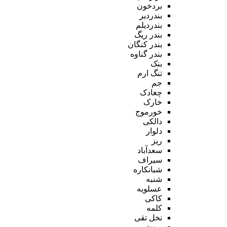
بردخون
بندردیر
بندردیلم
بندر ریگ
بندر کنگان
بندر گناوه
بنک
تنگ ارم
جم
چغادک
خارک
خورموج
دالکی
دلوار
ریز
سعدآباد
سیراف
شبانکاره
شنبه
عسلویه
کاکی
کلمه
نخل تقی