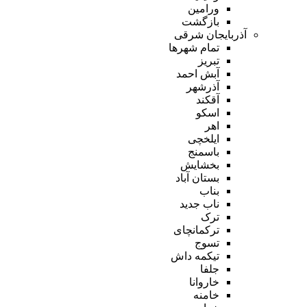
ورامین
بازگشت
آذربایجان شرقی
تمام شهر‌ها
تبریز
آبش احمد
آذرشهر
آقکند
اسکو
اهر
ایلخچی
باسمنج
بخشایش
بستان آباد
بناب
ناب جدید
ترک
ترکمانچای
تسوج
تیکمه داش
جلفا
خاروانا
خامنه