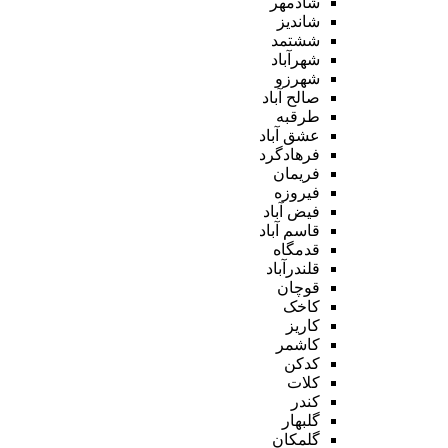
شادمهر
شاندیز
ششتمد
شهرآباد
شهرزو
صالح آباد
طرقبه
عشق آباد
فرهادگرد
فریمان
فیروزه
فیض آباد
قاسم آباد
قدمگاه
قلندرآباد
قوچان
کاخک
کاریز
کاشمر
کدکن
کلات
کندر
گلبهار
گلمکان