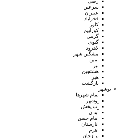
رضی
سرعین
عنبران
فخرآباد
کلور
کوراییم
گرمی
گیوی
لاهرود
مشگین شهر
نمین
نیر
هشتجین
هیر
بازگشت
بوشهر
تمام شهر‌ها
بوشهر
آب پخش
آبدان
امام حسن
انارستان
اهرم
برازجان