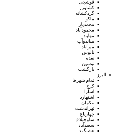
قوشچی
کشاورز
گردکشانه
ماکو
محمدیار
محمودآباد
مهاباد
میاندوآب
میرآباد
نالوس
نقده
نوشین
بازگشت
البرز
تمام شهر‌ها
کرج
اسارا
اشتهارد
تنکمان
تهراندشت
چهارباغ
ساوجبلاغ
سعیدآباد
هشتگرد