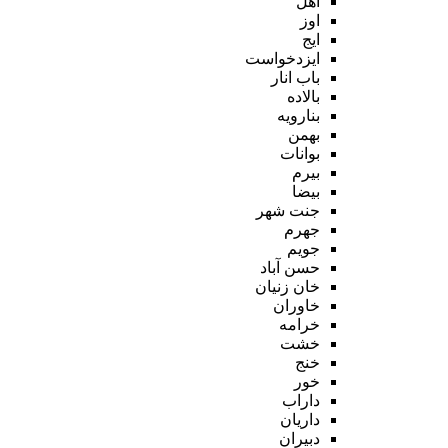
اهل
اوز
ایج
ایزدخواست
باب انار
بالاده
بنارویه
بهمن
بوانات
بیرم
بیضا
جنت شهر
جهرم
جویم
حسن آباد
خان زنیان
خاوران
خرامه
خشت
خنج
خور
داراب
داریان
دبیران