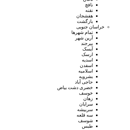
نافچ
نقنه
هفشجان
بازگشت
خراسان جنوبی
تمام شهر‌ها
آرین شهر
بیرجند
آیسک
ارسک
اسدیه
اسفدن
اسلامیه
بشرویه
حاجی آباد
خضری دشت بیاض
خوسف
زهان
سرایان
سربیشه
سه قلعه
شوسف
طبس