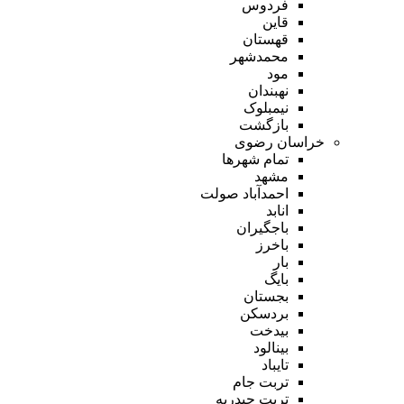
فردوس
قاین
قهستان
محمدشهر
مود
نهبندان
نیمبلوک
بازگشت
خراسان رضوی
تمام شهر‌ها
مشهد
احمدآباد صولت
انابد
باجگیران
باخرز
بار
بایگ
بجستان
بردسکن
بیدخت
بینالود
تایباد
تربت جام
تربت حیدریه