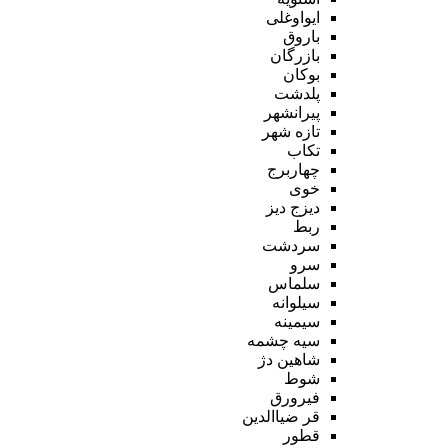
ایواوغلی
باروق
بازرگان
بوکان
پلدشت
پیرانشهر
تازه شهر
تکاب
چهاربرج
خوی
دیزج دیز
ربط
سردشت
سرو
سلماس
سیلوانه
سیمینه
سیه چشمه
شاهین دژ
شوط
فیرورق
قر ضیاالدین
قطور