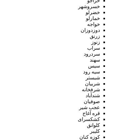
خراجو
خسروشهر
خضرلو
خمارلو
خواجه
دوزدوزان
زرنق
زنوز
سراب
سردرود
سهند
سیس
سیه رود
شبستر
شربیان
شرفخانه
شندآباد
صوفیان
عجب شیر
قره آغاج
کشکسرای
کلوانق
کلیبر
کوزه کنان