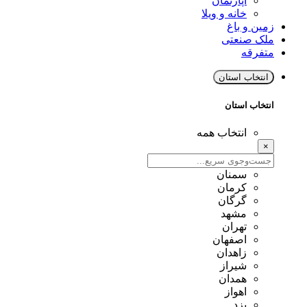
آپارتمان
خانه و ویلا
زمین و باغ
ملک صنعتی
متفرقه
انتخاب استان
انتخاب استان
انتخاب همه
×
سمنان
کرمان
گرگان
مشهد
تهران
اصفهان
زاهدان
شیراز
همدان
اهواز
یزد