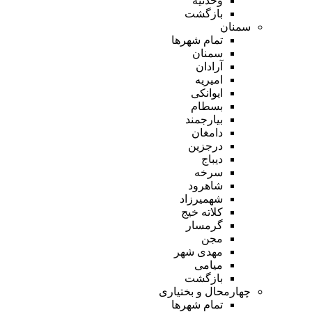
وحدتیه
بازگشت
سمنان
تمام شهر‌ها
سمنان
آرادان
امیریه
ایوانکی
بسطام
بیارجمند
دامغان
درجزین
دیباج
سرخه
شاهرود
شهمیرزاد
کلاته خیج
گرمسار
مجن
مهدی شهر
میامی
بازگشت
چهارمحال و بختیاری
تمام شهر‌ها