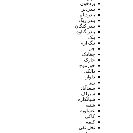
بردخون
بندردیر
بندردیلم
بندر ریگ
بندر کنگان
بندر گناوه
بنک
تنگ ارم
جم
چغادک
خارک
خورموج
دالکی
دلوار
ریز
سعدآباد
سیراف
شبانکاره
شنبه
عسلویه
کاکی
کلمه
نخل تقی