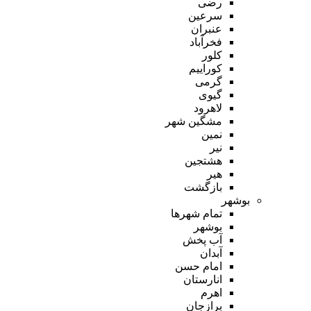
رضی
سرعین
عنبران
فخرآباد
کلور
کوراییم
گرمی
گیوی
لاهرود
مشگین شهر
نمین
نیر
هشتجین
هیر
بازگشت
بوشهر
تمام شهر‌ها
بوشهر
آب پخش
آبدان
امام حسن
انارستان
اهرم
برازجان