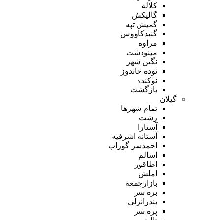
کلاله
گالیکش
گمیش تپه
گنبدکاووس
مراوه
مینودشت
نگین شهر
نوده خاندوز
نوکنده
بازگشت
گیلان
تمام شهر‌ها
رشت
آستارا
آستانه اشرفیه
احمدسر گوراب
اسالم
اطاقور
املش
بازارجمعه
بره سر
بندرانزلی
پره سر