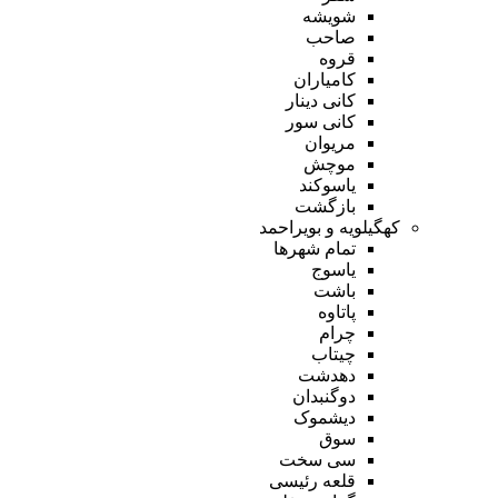
شویشه
صاحب
قروه
کامیاران
کانی دینار
کانی سور
مریوان
موچش
یاسوکند
بازگشت
کهگیلویه و بویراحمد
تمام شهر‌ها
یاسوج
باشت
پاتاوه
چرام
چیتاب
دهدشت
دوگنبدان
دیشموک
سوق
سی سخت
قلعه رئیسی