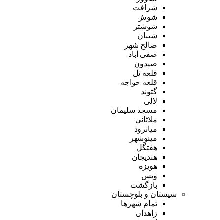
شرافت
شوش
شوشتر
شیبان
صالح شهر
صفی آباد
صیدون
قلعه تل
قلعه خواجه
گتوند
لالی
مسجد سلیمان
ملاثانی
میانرود
مینوشهر
هفتگل
هندیجان
هویزه
ویس
بازگشت
سیستان و بلوچستان
تمام شهر‌ها
زاهدان