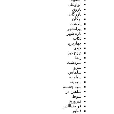
ایواوغلی
باروق
بازرگان
بوکان
پلدشت
پیرانشهر
تازه شهر
تکاب
چهاربرج
خوی
دیزج دیز
ربط
سردشت
سرو
سلماس
سیلوانه
سیمینه
سیه چشمه
شاهین دژ
شوط
فیرورق
قر ضیاالدین
قطور