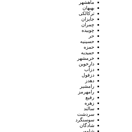
ماهشهر
بهبهان
ترکالکی
جایزان
چمران
چوبیده
حر
حسینیه
حمزه
حمیدیه
خرمشهر
دارخوین
دزآب
دزفول
دهدز
رامشیر
رامهرمز
رفیع
زهره
سالند
سردشت
سوسنگرد
شادگان
شاوور