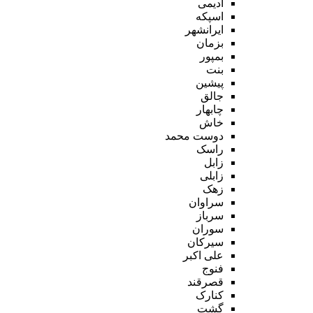
ادیمی
اسپکه
ایرانشهر
بزمان
بمپور
بنت
پیشین
جالق
چابهار
خاش
دوست محمد
راسک
زابل
زابلی
زهک
سراوان
سرباز
سوران
سیرکان
علی اکبر
فنوج
قصرقند
کنارک
گشت