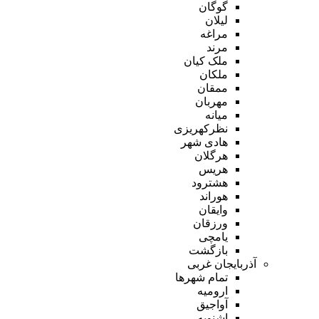
گوگان
لیلان
مراغه
مرند
ملک کیان
ملکان
ممقان
مهربان
میانه
نظرکهریزی
هادی شهر
هرگلان
هریس
هشترود
هوراند
وایقان
ورزقان
یامچی
بازگشت
آذربایجان غربی
تمام شهر‌ها
ارومیه
آواجیق
اشنویه