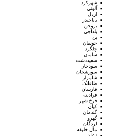
شهرکرد
آلونی
اردل
باباحیدر
بروجن
بلداجی
بن
جونقان
چلگرد
سامان
سفیددشت
سودجان
سورشجان
شلمزار
طاقانک
فارسان
فرادبنه
فرخ شهر
کیان
گندمان
گهرو
لردگان
مال خلیفه
ناغان