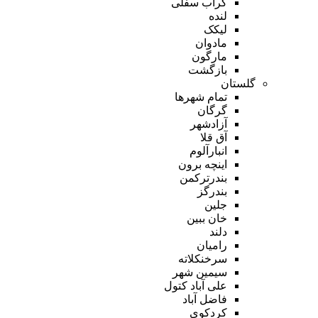
گراب سفلی
لنده
لیکک
مادوان
مارگون
بازگشت
گلستان
تمام شهر‌ها
گرگان
آزادشهر
آق قلا
انبارآلوم
اینچه برون
بندرترکمن
بندرگز
جلین
خان ببین
دلند
رامیان
سرخنکلاته
سیمین شهر
علی آباد کتول
فاضل آباد
کردکوی