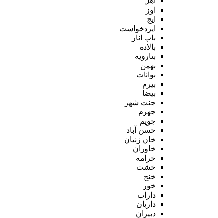
اهل
اوز
ایج
ایزدخواست
باب انار
بالاده
بنارویه
بهمن
بوانات
بیرم
بیضا
جنت شهر
جهرم
جویم
حسن آباد
خان زنیان
خاوران
خرامه
خشت
خنج
خور
داراب
داریان
دبیران