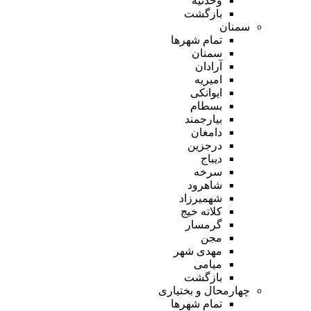
وحدتیه
بازگشت
سمنان
تمام شهر‌ها
سمنان
آرادان
امیریه
ایوانکی
بسطام
بیارجمند
دامغان
درجزین
دیباج
سرخه
شاهرود
شهمیرزاد
کلاته خیج
گرمسار
مجن
مهدی شهر
میامی
بازگشت
چهارمحال و بختیاری
تمام شهر‌ها