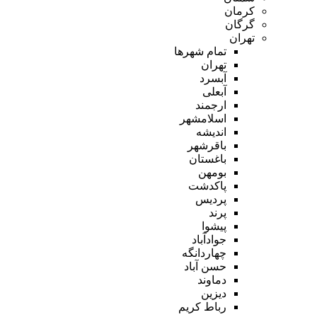
کرمان
گرگان
تهران
تمام شهر‌ها
تهران
آبسرد
آبعلی
ارجمند
اسلامشهر
اندیشه
باقرشهر
باغستان
بومهن
پاکدشت
پردیس
پرند
پیشوا
جوادآباد
چهاردانگه
حسن آباد
دماوند
دیزین
رباط کریم