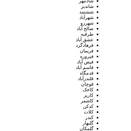
شادمهر
شاندیز
ششتمد
شهرآباد
شهرزو
صالح آباد
طرقبه
عشق آباد
فرهادگرد
فریمان
فیروزه
فیض آباد
قاسم آباد
قدمگاه
قلندرآباد
قوچان
کاخک
کاریز
کاشمر
کدکن
کلات
کندر
گلبهار
گلمکان