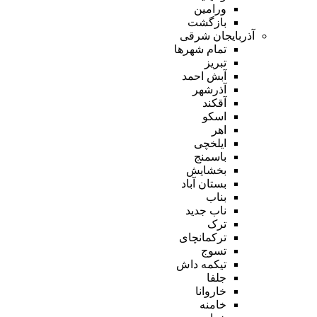
ورامین
بازگشت
آذربایجان شرقی
تمام شهر‌ها
تبریز
آبش احمد
آذرشهر
آقکند
اسکو
اهر
ایلخچی
باسمنج
بخشایش
بستان آباد
بناب
ناب جدید
ترک
ترکمانچای
تسوج
تیکمه داش
جلفا
خاروانا
خامنه