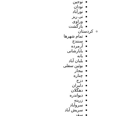
نوجین
نودان
نورآباد
نی ریز
وراوی
بازگشت
کردستان
تمام شهر‌ها
سنندج
آرمرده
بابارشانی
بانه
بلبان آباد
بوئین سفلی
بیجار
چناره
دزج
دلبران
دهگلان
دیواندره
زرینه
سروآباد
سریش آباد
سقز