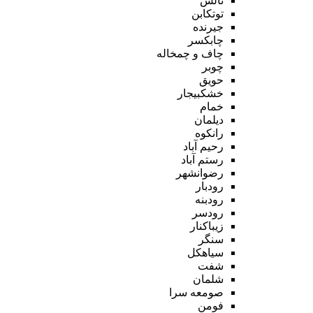
تالش
توتکابن
جیرنده
چابکسر
چاف و چمخاله
چوبر
حویق
خشکبیجار
خمام
دیلمان
رانکوه
رحیم آباد
رستم آباد
رضوانشهر
رودبار
رودبنه
رودسر
زیباکنار
سنگر
سیاهکل
شفت
شلمان
صومعه سرا
فومن