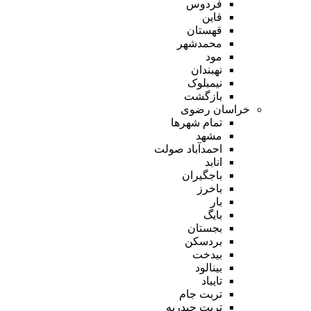
فردوس
قاین
قهستان
محمدشهر
مود
نهبندان
نیمبلوک
بازگشت
خراسان رضوی
تمام شهر‌ها
مشهد
احمدآباد صولت
انابد
باجگیران
باخرز
بار
بایگ
بجستان
بردسکن
بیدخت
بینالود
تایباد
تربت جام
تربت حیدریه