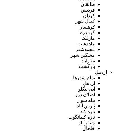
طالقان
فردیس
کردان
کمال شهر
کوهسار
گرمدره
مارلیک
ماهدشت
محمدشهر
مشکین شهر
نظرآباد
بازگشت
اردبیل
تمام شهر‌ها
اردبیل
آبی بیگلو
اصلان دوز
بیله سوار
پارس آباد
تازه کند
تازه کندانگوت
جعفرآباد
خلخال