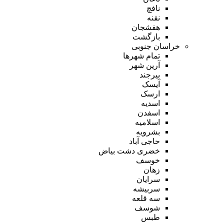
نافچ
نقنه
هفشجان
بازگشت
خراسان جنوبی
تمام شهر‌ها
آرین شهر
بیرجند
آیسک
ارسک
اسدیه
اسفدن
اسلامیه
بشرویه
حاجی آباد
خضری دشت بیاض
خوسف
زهان
سرایان
سربیشه
سه قلعه
شوسف
طبس