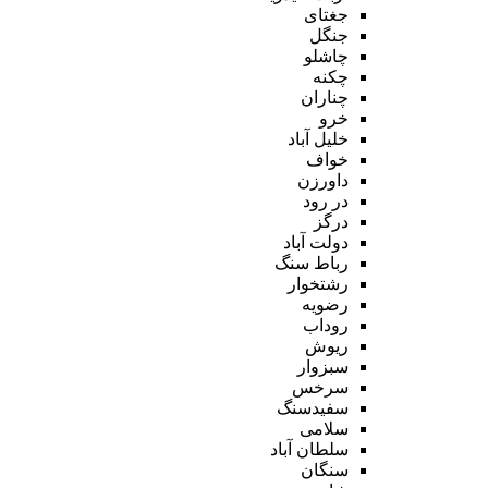
جغتای
جنگل
چاشلو
چکنه
چناران
خرو
خلیل آباد
خواف
داورزن
در رود
درگز
دولت آباد
رباط سنگ
رشتخوار
رضویه
روداب
ریوش
سبزوار
سرخس
سفیدسنگ
سلامی
سلطان آباد
سنگان