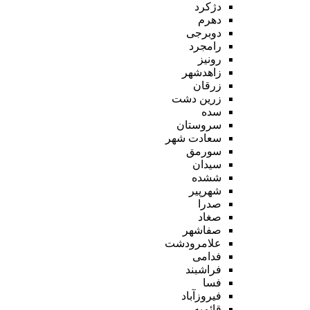
دژکرد
دهرم
دوبرجی
رامجرد
رونیز
زاهدشهر
زرقان
زرین دشت
سده
سروستان
سعادت شهر
سورمق
سیدان
ششده
شهرپیر
صدرا
صغاد
صفاشهر
علامرودشت
فدامی
فراشبند
فسا
فیروزآباد
قائمیه