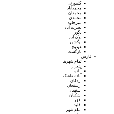
گلمورتی
محمدآباد
محمدان
محمدی
میرجاوه
نصرت آباد
نگور
نوک آباد
نیکشهر
هیدوچ
بازگشت
فارس
تمام شهر‌ها
شیراز
آباده
آباده طشک
اردکان
ارسنجان
استهبان
اشکنان
افزر
اقلید
امام شهر