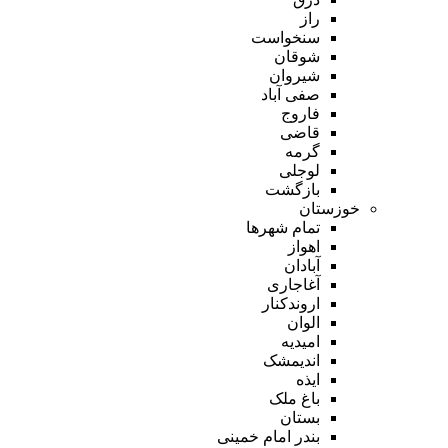
راز
سنخواست
شوقان
شیروان
صفی آباد
فاروج
قاضی
گرمه
لوجلی
بازگشت
خوزستان
تمام شهر‌ها
اهواز
آبادان
آغاجاری
اروندکنار
الوان
امیدیه
اندیمشک
ایذه
باغ ملک
بستان
بندر امام خمینی