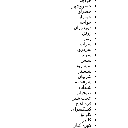
خراجو
خسروشهر
خضرلو
خمارلو
خواجه
دوزدوزان
زرنق
زنوز
سراب
سردرود
سهند
سیس
سیه رود
شبستر
شربیان
شرفخانه
شندآباد
صوفیان
عجب شیر
قره آغاج
کشکسرای
کلوانق
کلیبر
کوزه کنان