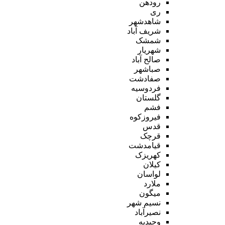
رودهن
ری
شاهدشهر
شریف آباد
شمشک
شهریار
صالح آباد
صباشهر
صفادشت
فردوسیه
گلستان
فشم
فیروزکوه
قدس
قرچک
قیامدشت
کهریزک
کیلان
لواسان
ملارد
میگون
نسیم شهر
نصیرآباد
وحیدیه