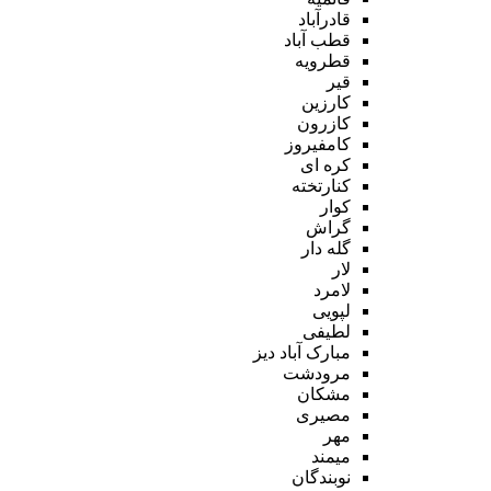
قادرآباد
قطب آباد
قطرویه
قیر
کارزین
کازرون
کامفیروز
کره ای
کنارتخته
کوار
گراش
گله دار
لار
لامرد
لپویی
لطیفی
مبارک آباد دیز
مرودشت
مشکان
مصیری
مهر
میمند
نوبندگان