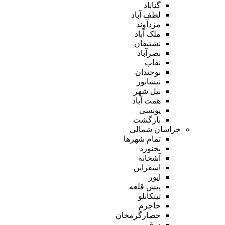
گناباد
لطف آباد
مزدآوند
ملک آباد
نشتیفان
نصرآباد
نقاب
نوخندان
نیشابور
نیل شهر
همت آباد
یونسی
بازگشت
خراسان شمالی
تمام شهر‌ها
بجنورد
آشخانه
اسفراین
ایور
پیش قلعه
تیتکانلو
جاجرم
حصارگرمخان
درق