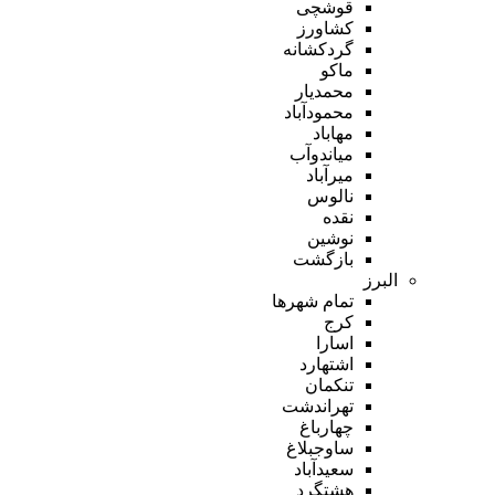
قوشچی
کشاورز
گردکشانه
ماکو
محمدیار
محمودآباد
مهاباد
میاندوآب
میرآباد
نالوس
نقده
نوشین
بازگشت
البرز
تمام شهر‌ها
کرج
اسارا
اشتهارد
تنکمان
تهراندشت
چهارباغ
ساوجبلاغ
سعیدآباد
هشتگرد