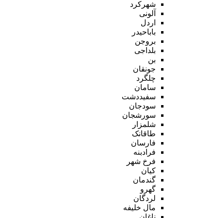
شهرکرد
آلونی
اردل
باباحیدر
بروجن
بلداجی
بن
جونقان
چلگرد
سامان
سفیددشت
سودجان
سورشجان
شلمزار
طاقانک
فارسان
فرادبنه
فرخ شهر
کیان
گندمان
گهرو
لردگان
مال خلیفه
ناغان