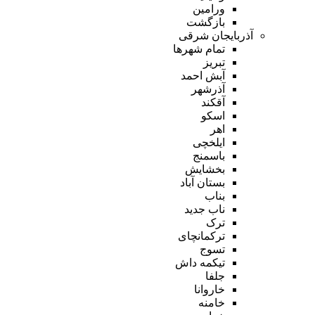
ورامین
بازگشت
آذربایجان شرقی
تمام شهر‌ها
تبریز
آبش احمد
آذرشهر
آقکند
اسکو
اهر
ایلخچی
باسمنج
بخشایش
بستان آباد
بناب
ناب جدید
ترک
ترکمانچای
تسوج
تیکمه داش
جلفا
خاروانا
خامنه