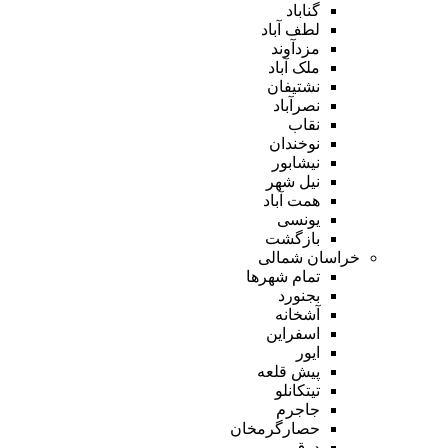
گناباد
لطف آباد
مزدآوند
ملک آباد
نشتیفان
نصرآباد
نقاب
نوخندان
نیشابور
نیل شهر
همت آباد
یونسی
بازگشت
خراسان شمالی
تمام شهر‌ها
بجنورد
آشخانه
اسفراین
ایور
پیش قلعه
تیتکانلو
جاجرم
حصارگرمخان
درق