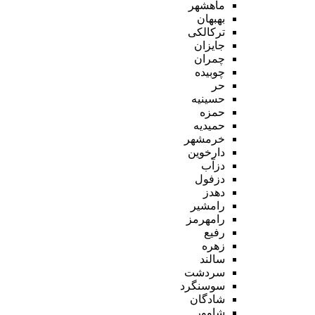
ماهشهر
بهبهان
ترکالکی
جایزان
چمران
چوبیده
حر
حسینیه
حمزه
حمیدیه
خرمشهر
دارخوین
دزآب
دزفول
دهدز
رامشیر
رامهرمز
رفیع
زهره
سالند
سردشت
سوسنگرد
شادگان
شاوور