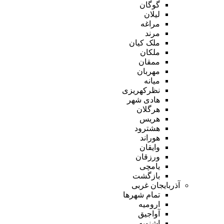
گوگان
لیلان
مراغه
مرند
ملک کیان
ملکان
ممقان
مهربان
میانه
نظرکهریزی
هادی شهر
هرگلان
هریس
هشترود
هوراند
وایقان
ورزقان
یامچی
بازگشت
آذربایجان غربی
تمام شهر‌ها
ارومیه
آواجیق
اشنویه