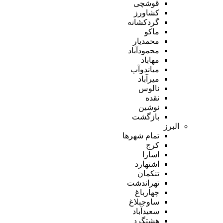
قوشچی
کشاورز
گردکشانه
ماکو
محمدیار
محمودآباد
مهاباد
میاندوآب
میرآباد
نالوس
نقده
نوشین
بازگشت
البرز
تمام شهر‌ها
کرج
اسارا
اشتهارد
تنکمان
تهراندشت
چهارباغ
ساوجبلاغ
سعیدآباد
هشتگرد