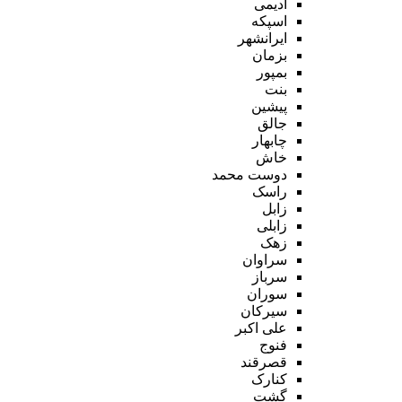
ادیمی
اسپکه
ایرانشهر
بزمان
بمپور
بنت
پیشین
جالق
چابهار
خاش
دوست محمد
راسک
زابل
زابلی
زهک
سراوان
سرباز
سوران
سیرکان
علی اکبر
فنوج
قصرقند
کنارک
گشت