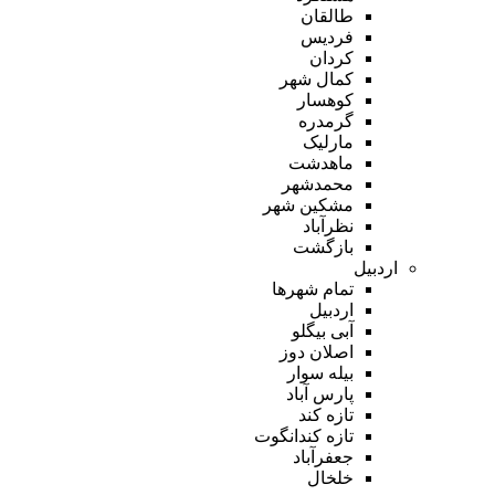
طالقان
فردیس
کردان
کمال شهر
کوهسار
گرمدره
مارلیک
ماهدشت
محمدشهر
مشکین شهر
نظرآباد
بازگشت
اردبیل
تمام شهر‌ها
اردبیل
آبی بیگلو
اصلان دوز
بیله سوار
پارس آباد
تازه کند
تازه کندانگوت
جعفرآباد
خلخال