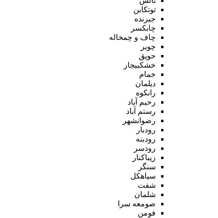
تالش
توتکابن
جیرنده
چابکسر
چاف و چمخاله
چوبر
حویق
خشکبیجار
خمام
دیلمان
رانکوه
رحیم آباد
رستم آباد
رضوانشهر
رودبار
رودبنه
رودسر
زیباکنار
سنگر
سیاهکل
شفت
شلمان
صومعه سرا
فومن