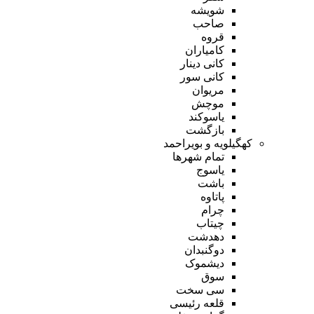
شویشه
صاحب
قروه
کامیاران
کانی دینار
کانی سور
مریوان
موچش
یاسوکند
بازگشت
کهگیلویه و بویراحمد
تمام شهر‌ها
یاسوج
باشت
پاتاوه
چرام
چیتاب
دهدشت
دوگنبدان
دیشموک
سوق
سی سخت
قلعه رئیسی