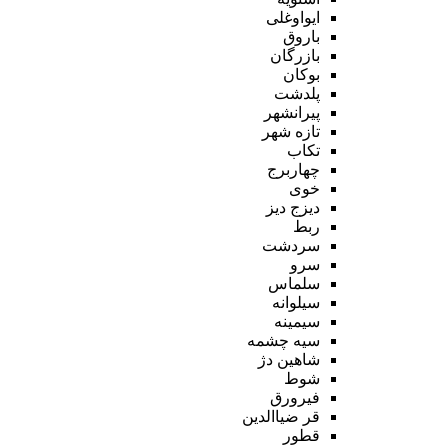
ایواوغلی
باروق
بازرگان
بوکان
پلدشت
پیرانشهر
تازه شهر
تکاب
چهاربرج
خوی
دیزج دیز
ربط
سردشت
سرو
سلماس
سیلوانه
سیمینه
سیه چشمه
شاهین دژ
شوط
فیرورق
قر ضیاالدین
قطور