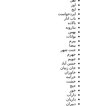
اهل
اوز
ایج
ایزدخواست
باب انار
بالاده
بنارویه
بهمن
بوانات
بیرم
بیضا
جنت شهر
جهرم
جویم
حسن آباد
خان زنیان
خاوران
خرامه
خشت
خنج
خور
داراب
داریان
دبیران