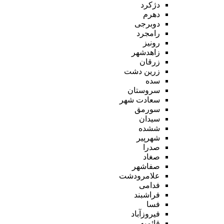
دژکرد
دهرم
دوبرجی
رامجرد
رونیز
زاهدشهر
زرقان
زرین دشت
سده
سروستان
سعادت شهر
سورمق
سیدان
ششده
شهرپیر
صدرا
صغاد
صفاشهر
علامرودشت
فدامی
فراشبند
فسا
فیروزآباد
قائمیه