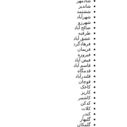
شادمهر
شاندیز
ششتمد
شهرآباد
شهرزو
صالح آباد
طرقبه
عشق آباد
فرهادگرد
فریمان
فیروزه
فیض آباد
قاسم آباد
قدمگاه
قلندرآباد
قوچان
کاخک
کاریز
کاشمر
کدکن
کلات
کندر
گلبهار
گلمکان