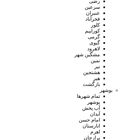
رضی
سرعین
عنبران
فخرآباد
کلور
کوراییم
گرمی
گیوی
لاهرود
مشگین شهر
نمین
نیر
هشتجین
هیر
بازگشت
بوشهر
تمام شهر‌ها
بوشهر
آب پخش
آبدان
امام حسن
انارستان
اهرم
برازجان