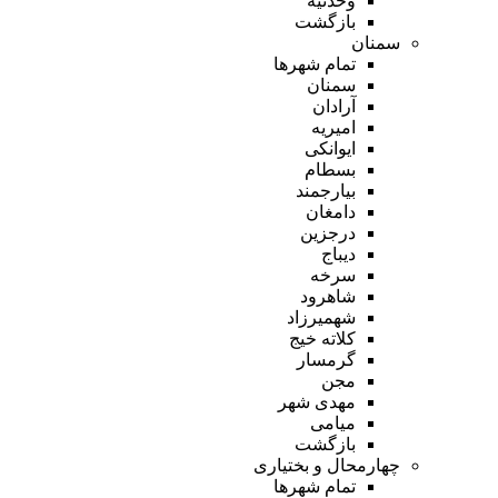
وحدتیه
بازگشت
سمنان
تمام شهر‌ها
سمنان
آرادان
امیریه
ایوانکی
بسطام
بیارجمند
دامغان
درجزین
دیباج
سرخه
شاهرود
شهمیرزاد
کلاته خیج
گرمسار
مجن
مهدی شهر
میامی
بازگشت
چهارمحال و بختیاری
تمام شهر‌ها