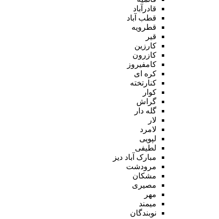
قادرآباد
قطب آباد
قطرویه
قیر
کارزین
کازرون
کامفیروز
کره ای
کنارتخته
کوار
گراش
گله دار
لار
لامرد
لپویی
لطیفی
مبارک آباد دیز
مرودشت
مشکان
مصیری
مهر
میمند
نوبندگان