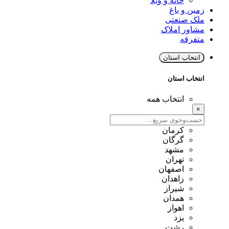
خانه و ویلا
زمین و باغ
ملک صنعتی
مشاور املاک
متفرقه
انتخاب استان
انتخاب استان
انتخاب همه
×
کرمان
گرگان
مشهد
تهران
اصفهان
زاهدان
شیراز
همدان
اهواز
یزد
رشت