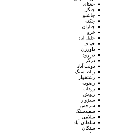
جغتای
جنگل
چاشلو
چکنه
چناران
خرو
خلیل آباد
خواف
داورزن
در رود
درگز
دولت آباد
رباط سنگ
رشتخوار
رضویه
روداب
ریوش
سبزوار
سرخس
سفیدسنگ
سلامی
سلطان آباد
سنگان