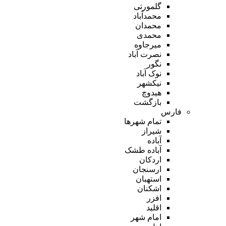
گلمورتی
محمدآباد
محمدان
محمدی
میرجاوه
نصرت آباد
نگور
نوک آباد
نیکشهر
هیدوچ
بازگشت
فارس
تمام شهر‌ها
شیراز
آباده
آباده طشک
اردکان
ارسنجان
استهبان
اشکنان
افزر
اقلید
امام شهر