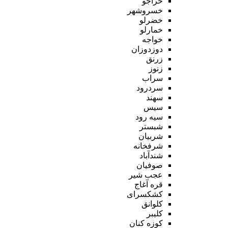
خراجو
خسروشهر
خضرلو
خمارلو
خواجه
دوزدوزان
زرنق
زنوز
سراب
سردرود
سهند
سیس
سیه رود
شبستر
شربیان
شرفخانه
شندآباد
صوفیان
عجب شیر
قره آغاج
کشکسرای
کلوانق
کلیبر
کوزه کنان