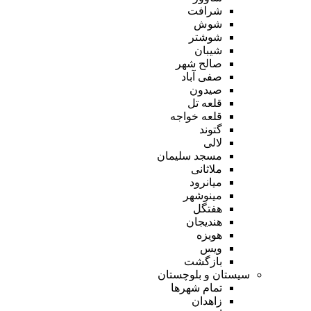
شرافت
شوش
شوشتر
شیبان
صالح شهر
صفی آباد
صیدون
قلعه تل
قلعه خواجه
گتوند
لالی
مسجد سلیمان
ملاثانی
میانرود
مینوشهر
هفتگل
هندیجان
هویزه
ویس
بازگشت
سیستان و بلوچستان
تمام شهر‌ها
زاهدان