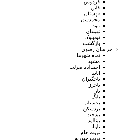
فردوس
قاین
قهستان
محمدشهر
مود
نهبندان
نیمبلوک
بازگشت
خراسان رضوی
تمام شهر‌ها
مشهد
احمدآباد صولت
انابد
باجگیران
باخرز
بار
بایگ
بجستان
بردسکن
بیدخت
بینالود
تایباد
تربت جام
تربت حیدریه