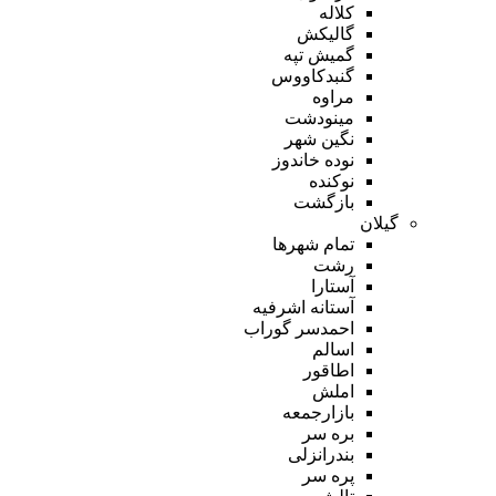
کلاله
گالیکش
گمیش تپه
گنبدکاووس
مراوه
مینودشت
نگین شهر
نوده خاندوز
نوکنده
بازگشت
گیلان
تمام شهر‌ها
رشت
آستارا
آستانه اشرفیه
احمدسر گوراب
اسالم
اطاقور
املش
بازارجمعه
بره سر
بندرانزلی
پره سر