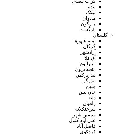
گراب سفلی
لنده
لیکک
مادوان
مارگون
بازگشت
گلستان
تمام شهر‌ها
گرگان
آزادشهر
آق قلا
انبارآلوم
اینچه برون
بندرترکمن
بندرگز
جلین
خان ببین
دلند
رامیان
سرخنکلاته
سیمین شهر
علی آباد کتول
فاضل آباد
کردکوی