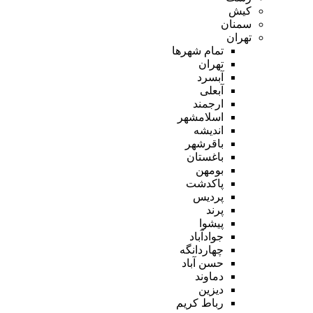
کیش
سمنان
تهران
تمام شهر‌ها
تهران
آبسرد
آبعلی
ارجمند
اسلامشهر
اندیشه
باقرشهر
باغستان
بومهن
پاکدشت
پردیس
پرند
پیشوا
جوادآباد
چهاردانگه
حسن آباد
دماوند
دیزین
رباط کریم