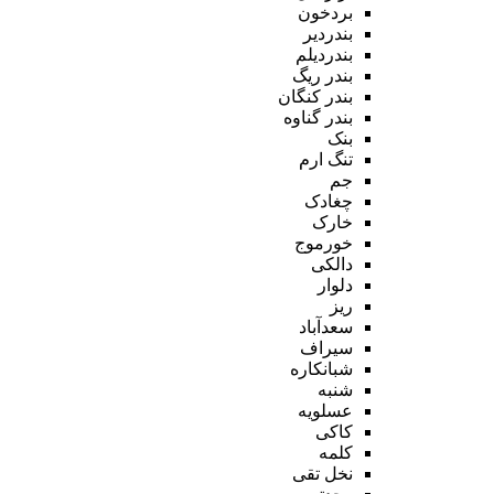
بردخون
بندردیر
بندردیلم
بندر ریگ
بندر کنگان
بندر گناوه
بنک
تنگ ارم
جم
چغادک
خارک
خورموج
دالکی
دلوار
ریز
سعدآباد
سیراف
شبانکاره
شنبه
عسلویه
کاکی
کلمه
نخل تقی