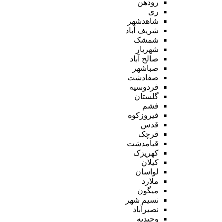
رودهن
ری
شاهدشهر
شریف آباد
شمشک
شهریار
صالح آباد
صباشهر
صفادشت
فردوسیه
گلستان
فشم
فیروزکوه
قدس
قرچک
قیامدشت
کهریزک
کیلان
لواسان
ملارد
میگون
نسیم شهر
نصیرآباد
وحیدیه