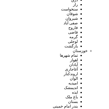
راز
سنخواست
شوقان
شیروان
صفی آباد
فاروج
قاضی
گرمه
لوجلی
بازگشت
خوزستان
تمام شهر‌ها
اهواز
آبادان
آغاجاری
اروندکنار
الوان
امیدیه
اندیمشک
ایذه
باغ ملک
بستان
بندر امام خمینی