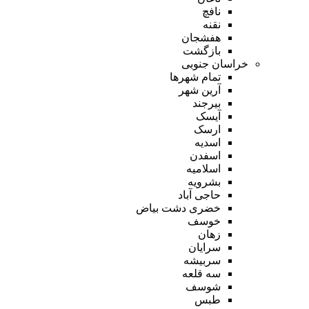
نافچ
نقنه
هفشجان
بازگشت
خراسان جنوبی
تمام شهر‌ها
آرین شهر
بیرجند
آیسک
ارسک
اسدیه
اسفدن
اسلامیه
بشرویه
حاجی آباد
خضری دشت بیاض
خوسف
زهان
سرایان
سربیشه
سه قلعه
شوسف
طبس