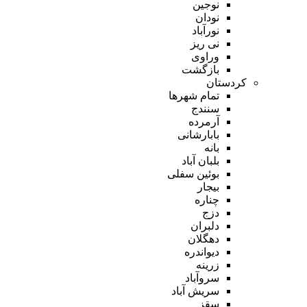
نوجین
نودان
نورآباد
نی ریز
وراوی
بازگشت
کردستان
تمام شهر‌ها
سنندج
آرمرده
بابارشانی
بانه
بلبان آباد
بوئین سفلی
بیجار
چناره
دزج
دلبران
دهگلان
دیواندره
زرینه
سروآباد
سریش آباد
سقز